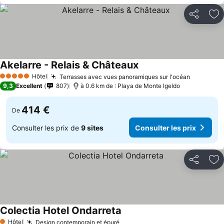
Partager
Aj
Akelarre - Relais & Châteaux
Hôtel
Terrasses avec vues panoramiques sur l'océan
5 Étoiles
9,3
Excellent
807
à 0.6 km de : Playa de Monte Igeldo
414 €
De
Consulter les prix de
9 sites
Consulter les prix
Partager
Aj
Colectia Hotel Ondarreta
Hôtel
Design contemporain et épuré