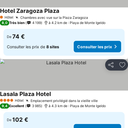
Hotel Zaragoza Plaza
Hôtel
Chambres avec vue sur la Plaza Zaragoza
1 Étoiles
8,0
Très bien
4 199
à 4.2 km de : Playa de Monte Igeldo
74 €
De
Consulter les prix de
8 sites
Consulter les prix
Partager
Aj
Lasala Plaza Hotel
Hôtel
Emplacement privilégié dans la vieille ville
4 Étoiles
9,4
Excellent
3 985
à 4.3 km de : Playa de Monte Igeldo
102 €
De