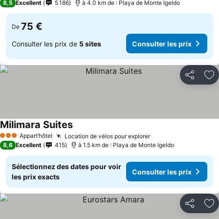
8,5
Excellent
5 186
à 4.0 km de : Playa de Monte Igeldo
75 €
De
Consulter les prix de
5 sites
Consulter les prix
Partager
Aj
Milimara Suites
Appart’hôtel
Location de vélos pour explorer
3 Étoiles
8,6
Excellent
415
à 1.5 km de : Playa de Monte Igeldo
Sélectionnez des dates pour voir
Consulter les prix
les prix exacts
Partager
Aj