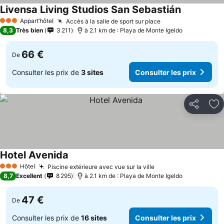
Livensa Living Studios San Sebastián
Appart’hôtel
Accès à la salle de sport sur place
3 Étoiles
8,3
Très bien
3 211
à 2.1 km de : Playa de Monte Igeldo
66 €
De
Consulter les prix de
3 sites
Consulter les prix
Partager
Aj
Hotel Avenida
Hôtel
Piscine extérieure avec vue sur la ville
3 Étoiles
8,7
Excellent
8 295
à 2.1 km de : Playa de Monte Igeldo
47 €
De
Consulter les prix de
16 sites
Consulter les prix