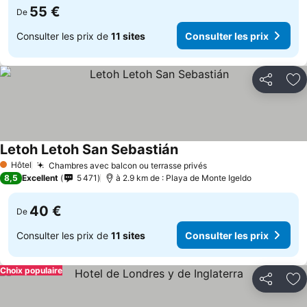
55 €
De
Consulter les prix de
11 sites
Consulter les prix
Partager
Aj
Letoh Letoh San Sebastián
Hôtel
Chambres avec balcon ou terrasse privés
1 Étoiles
8,5
Excellent
5 471
à 2.9 km de : Playa de Monte Igeldo
40 €
De
Consulter les prix de
11 sites
Consulter les prix
Choix populaire
Partager
Aj