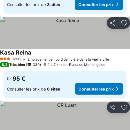
Consulter les prix de
3 sites
Consulter les prix
Partager
Aj
Kasa Reina
Hôtel
Emplacement en bord de rivière dans la vieille ville
3 Étoiles
8,2
Très bien
330
à 4.7 km de : Playa de Monte Igeldo
95 €
De
Consulter les prix de
6 sites
Consulter les prix
Partager
Aj