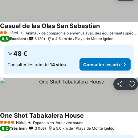
Casual de las Olas San Sebastian
Hôtel
Animaux de compagnie bienvenus avec des équipements spéciaux
2 Étoiles
8,8
Excellent
8 120
à 4.6 km de : Playa de Monte Igeldo
48 €
De
Consulter les prix de
14 sites
Consulter les prix
Partager
Aj
One Shot Tabakalera House
Hôtel
Espace bien-être avec sauna
4 Étoiles
8,2
Très bien
3 068
à 5.0 km de : Playa de Monte Igeldo