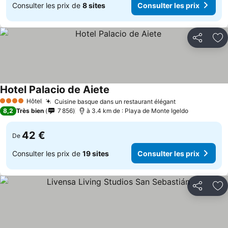
Consulter les prix de
8 sites
Consulter les prix
Partager
Aj
Hotel Palacio de Aiete
Hôtel
Cuisine basque dans un restaurant élégant
4 Étoiles
8,2
Très bien
7 856
à 3.4 km de : Playa de Monte Igeldo
42 €
De
Consulter les prix de
19 sites
Consulter les prix
Partager
Aj