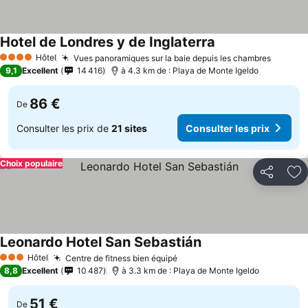
Hotel de Londres y de Inglaterra
Hôtel
Vues panoramiques sur la baie depuis les chambres
4 Étoiles
9,1
Excellent
14 416
à 4.3 km de : Playa de Monte Igeldo
86 €
De
Consulter les prix de
21 sites
Consulter les prix
Choix populaire
Partager
Aj
Leonardo Hotel San Sebastián
Hôtel
Centre de fitness bien équipé
3 Étoiles
8,8
Excellent
10 487
à 3.3 km de : Playa de Monte Igeldo
51 €
De