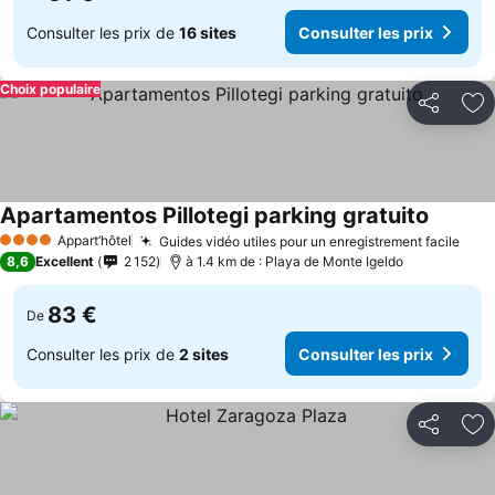
Consulter les prix de
16 sites
Consulter les prix
Choix populaire
Partager
Aj
Apartamentos Pillotegi parking gratuito
Appart’hôtel
Guides vidéo utiles pour un enregistrement facile
4 Étoiles
8,6
Excellent
2 152
à 1.4 km de : Playa de Monte Igeldo
83 €
De
Consulter les prix de
2 sites
Consulter les prix
Partager
Aj