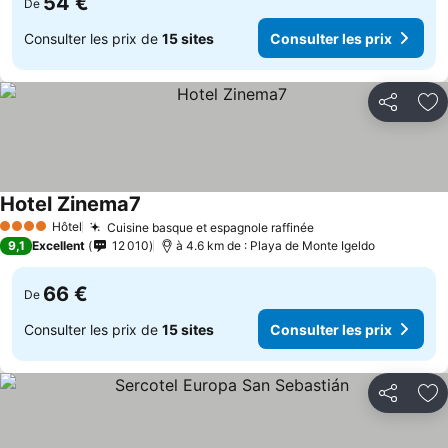
54 €
De
Consulter les prix de
15 sites
Consulter les prix
Partager
Aj
Hotel Zinema7
Hôtel
Cuisine basque et espagnole raffinée
4 Étoiles
9,1
Excellent
12 010
à 4.6 km de : Playa de Monte Igeldo
66 €
De
Consulter les prix de
15 sites
Consulter les prix
Partager
Aj