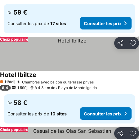
59 €
De
Consulter les prix de
17 sites
Consulter les prix
Choix populaire
Partager
Aj
Hotel Ibiltze
Hôtel
Chambres avec balcon ou terrasse privés
1 Étoiles
6,4
1 599
à 4.3 km de : Playa de Monte Igeldo
58 €
De
Consulter les prix de
10 sites
Consulter les prix
Choix populaire
Partager
Aj