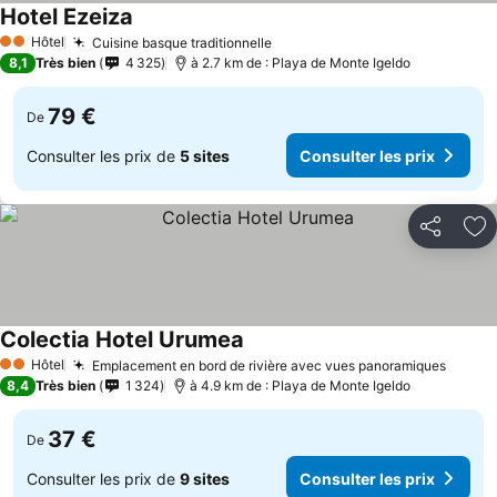
Hotel Ezeiza
Hôtel
Cuisine basque traditionnelle
2 Étoiles
8,1
Très bien
4 325
à 2.7 km de : Playa de Monte Igeldo
79 €
De
Consulter les prix de
5 sites
Consulter les prix
Partager
Aj
Colectia Hotel Urumea
Hôtel
Emplacement en bord de rivière avec vues panoramiques
2 Étoiles
8,4
Très bien
1 324
à 4.9 km de : Playa de Monte Igeldo
37 €
De
Consulter les prix de
9 sites
Consulter les prix