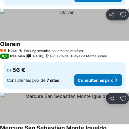
Partager
Aj
Olarain
Hôtel
Parking sécurisé pour motos et vélos
2 Étoiles
8,2
Très bien
4 436
à 2.0 km de : Playa de Monte Igeldo
56 €
De
Consulter les prix de
7 sites
Consulter les prix
Partager
Aj
Mercure San Sebastián Monte Igueldo