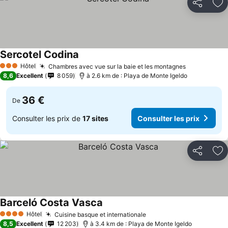
Partager
Aj
Sercotel Codina
Hôtel
Chambres avec vue sur la baie et les montagnes
3 Étoiles
8,6
Excellent
8 059
à 2.6 km de : Playa de Monte Igeldo
36 €
De
Consulter les prix de
17 sites
Consulter les prix
Partager
Aj
Barceló Costa Vasca
Hôtel
Cuisine basque et internationale
4 Étoiles
8,5
Excellent
12 203
à 3.4 km de : Playa de Monte Igeldo