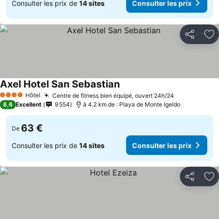
Consulter les prix de
14 sites
Consulter les prix
Partager
Aj
Axel Hotel San Sebastian
Hôtel
Centre de fitness bien équipé, ouvert 24h/24
4 Étoiles
8,6
Excellent
9 554
à 4.2 km de : Playa de Monte Igeldo
63 €
De
Consulter les prix de
14 sites
Consulter les prix
Partager
Aj