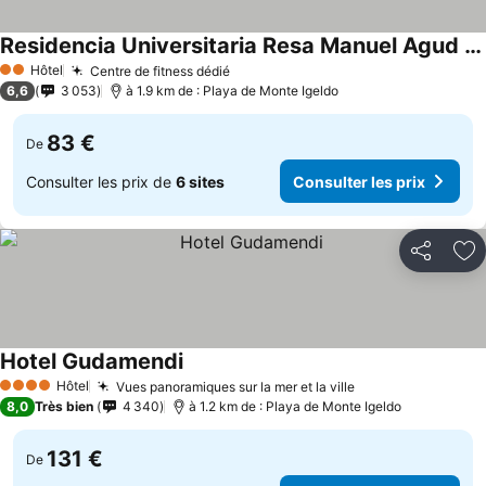
Residencia Universitaria Resa Manuel Agud Querol
Hôtel
Centre de fitness dédié
2 Étoiles
6,6
3 053
à 1.9 km de : Playa de Monte Igeldo
83 €
De
Consulter les prix de
6 sites
Consulter les prix
Partager
Aj
Hotel Gudamendi
Hôtel
Vues panoramiques sur la mer et la ville
4 Étoiles
8,0
Très bien
4 340
à 1.2 km de : Playa de Monte Igeldo
131 €
De