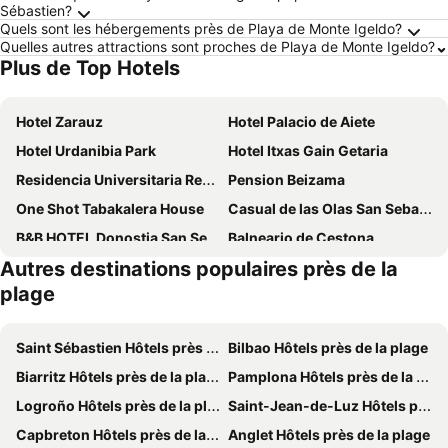
Sébastien?
Quels sont les hébergements près de Playa de Monte Igeldo?
Quelles autres attractions sont proches de Playa de Monte Igeldo?
Plus de Top Hotels
Hotel Zarauz
Hotel Palacio de Aiete
Hotel Urdanibia Park
Hotel Itxas Gain Getaria
Residencia Universitaria Resa Manuel Agud Querol
Pension Beizama
One Shot Tabakalera House
Casual de las Olas San Sebastian
B&B HOTEL Donostia San Sebastián Aeropuerto
Balneario de Cestona
Autres destinations populaires près de la
Hotel K10
Hotel Ibiltze
plage
Holiday Inn Express SAN SEBASTIAN - ERRENTERIA by IHG
Hotel de Londres y de Inglaterra
Hotel & Thalasso Villa Antilla
Hotel Avenida
Saint Sébastien Hôtels près de la plage
Bilbao Hôtels près de la plage
ibis Irun
Colectia Hotel Urumea
Biarritz Hôtels près de la plage
Pamplona Hôtels près de la plage
Barceló Costa Vasca
Colectia Hotel Ondarreta
Logroño Hôtels près de la plage
Saint-Jean-de-Luz Hôtels près de la plage
Mercure San Sebastián Monte Igueldo
ibis Styles Zumaia Zestoa (opening May 2026)
Capbreton Hôtels près de la plage
Anglet Hôtels près de la plage
Hotel Ilunion San Sebastián
NH Collection San Sebastián Aránzazu