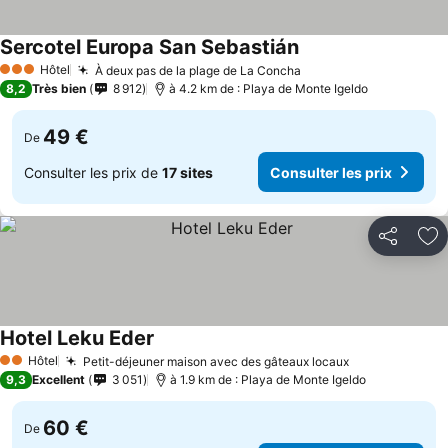
Sercotel Europa San Sebastián
Hôtel
À deux pas de la plage de La Concha
3 Étoiles
8,2
Très bien
8 912
à 4.2 km de : Playa de Monte Igeldo
49 €
De
Consulter les prix de
17 sites
Consulter les prix
Partager
Aj
Hotel Leku Eder
Hôtel
Petit-déjeuner maison avec des gâteaux locaux
2 Étoiles
9,3
Excellent
3 051
à 1.9 km de : Playa de Monte Igeldo
60 €
De