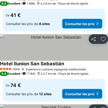
1 Étoiles
8,8
Excellent
1 696
à 2.8 km de : Playa de Monte Igeldo
41 €
De
Consulter les prix de
8 sites
Consulter les prix
Partager
Aj
Hotel Ilunion San Sebastián
Hôtel
Expérience culinaire espagnole traditionnelle
4 Étoiles
8,8
Excellent
7 184
à 2.7 km de : Playa de Monte Igeldo
74 €
De
Consulter les prix de
12 sites
Consulter les prix