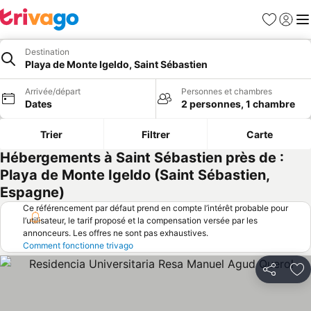
Favoris
Se con
Me
Destination
Playa de Monte Igeldo, Saint Sébastien
Arrivée/départ
Personnes et chambres
Dates
2 personnes, 1 chambre
Trier
Filtrer
Carte
Hébergements à Saint Sébastien près de :
Playa de Monte Igeldo (Saint Sébastien,
Espagne)
Ce référencement par défaut prend en compte l’intérêt probable pour
l’utilisateur, le tarif proposé et la compensation versée par les
annonceurs. Les offres ne sont pas exhaustives.
Comment fonctionne trivago
Partager
Aj