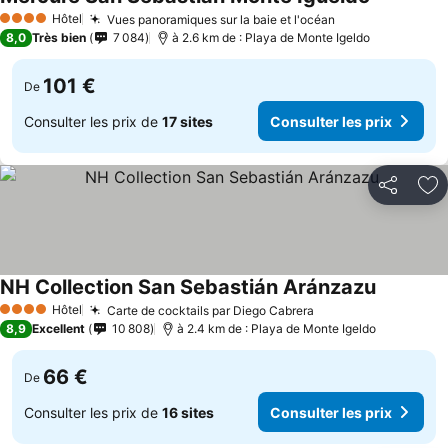
Hôtel
Vues panoramiques sur la baie et l'océan
4 Étoiles
8,0
Très bien
7 084
à 2.6 km de : Playa de Monte Igeldo
101 €
De
Consulter les prix de
17 sites
Consulter les prix
Partager
Aj
NH Collection San Sebastián Aránzazu
Hôtel
Carte de cocktails par Diego Cabrera
4 Étoiles
8,9
Excellent
10 808
à 2.4 km de : Playa de Monte Igeldo
66 €
De
Consulter les prix de
16 sites
Consulter les prix