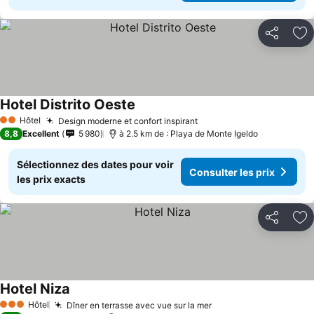
Partager
Aj
Hotel Distrito Oeste
Hôtel
Design moderne et confort inspirant
2 Étoiles
8,8
Excellent
5 980
à 2.5 km de : Playa de Monte Igeldo
Sélectionnez des dates pour voir
Consulter les prix
les prix exacts
Partager
Aj
Hotel Niza
Hôtel
Dîner en terrasse avec vue sur la mer
3 Étoiles