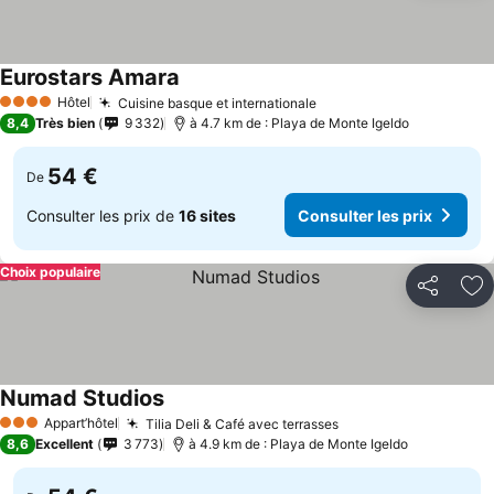
Eurostars Amara
Hôtel
Cuisine basque et internationale
4 Étoiles
8,4
Très bien
9 332
à 4.7 km de : Playa de Monte Igeldo
54 €
De
Consulter les prix de
16 sites
Consulter les prix
Choix populaire
Partager
Aj
Numad Studios
Appart’hôtel
Tilia Deli & Café avec terrasses
3 Étoiles
8,6
Excellent
3 773
à 4.9 km de : Playa de Monte Igeldo