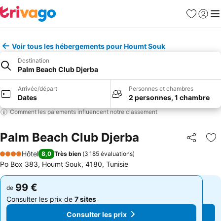
Favoris
Se con
Me
Voir tous les hébergements pour Houmt Souk
Destination
Palm Beach Club Djerba
Arrivée/départ
Personnes et chambres
Dates
2 personnes, 1 chambre
Comment les paiements influencent notre classement
Palm Beach Club Djerba
Partager
Aj
Hôtel
8,0
Très bien
(
3 185 évaluations
)
4 Étoiles
Po Box 383, Houmt Souk, 4180, Tunisie
99 €
99 €
de
de
Consulter les prix de
7 sites
Consulter les prix de
7 sites
Consulter les prix
Consulter les prix