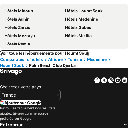
Hôtels Midoun
Hôtels Houmt Souk
Hôtels Aghir
Hôtels Medenine
Hôtels Zarzis
Hôtels Gabes
Hôtels Mezraya
Hôtels Mellita
Hôtels Remla
Voir tous les hébergements pour Houmt Souk
Comparateur d'hôtels
Afrique
Tunisie
Médenine
Houmt Souk
Palm Beach Club Djerba
Facebook
Twitter
Insta
Yo
Choisissez votre pays
Ajouter sur Google
Retrouvez facilement nos résultats :
ajoutez trivago comme source
préférée sur Google.
Entreprise