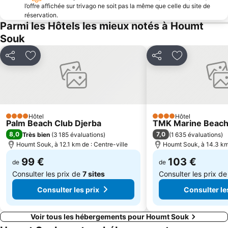
l’offre affichée sur trivago ne soit pas la même que celle du site de
réservation.
Parmi les Hôtels les mieux notés à Houmt
Souk
Partager
Ajouter à mes favoris
Partager
Ajouter à mes
Hôtel
Hôtel
4 Étoiles
4 Étoiles
Palm Beach Club Djerba
TMK Marine Beach
8,0
7,0
Très bien
(
3 185 évaluations
)
(
1 635 évaluations
)
Houmt Souk, à 12.1 km de : Centre-ville
Houmt Souk, à 14.3 km 
99 €
103 €
de
de
Consulter les prix de
7 sites
Consulter les prix d
Consulter les prix
Consulter le
Voir tous les hébergements pour Houmt Souk