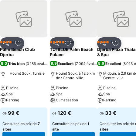
Hôtel
Hôtel
Hôtel
4 Étoiles
5 Étoiles
4 Étoiles
Partager
Ajouter à mes favoris
Partager
Ajouter à mes favoris
Partager
Ajouter à
Palm Beach Club
TUI BLUE Palm Beach
Djerba Plaza Thal
Djerba
Palace
& Spa
8,0
8,9
8,6
Très bien
(
3 185 évaluations
)
Excellent
(
7 094 évaluations
Excellent
)
(
8 013 é
Houmt Souk, Tunisie
Houmt Souk, à 12.5 km
Midoun, à 2.9 km de
de : Centre-ville
Centre-ville
Piscine
Piscine
Piscine
Spa
Spa
Spa
Parking
Climatisation
Parking
99 €
120 €
33 €
de
de
de
Consulter les prix de
7
Consulter les prix de
1
Consulter les prix de
sites
site
sites