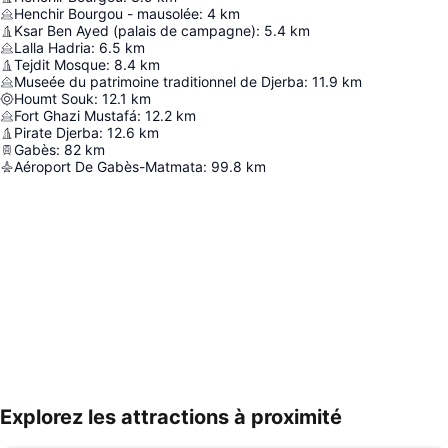
Henchir Bourgou - mausolée
:
4
km
Ksar Ben Ayed (palais de campagne)
:
5.4
km
Lalla Hadria
:
6.5
km
Tejdit Mosque
:
8.4
km
Museée du patrimoine traditionnel de Djerba
:
11.9
km
Houmt Souk
:
12.1
km
Fort Ghazi Mustafá
:
12.2
km
Pirate Djerba
:
12.6
km
Gabès
:
82
km
Aéroport De Gabès-Matmata
:
99.8
km
Explorez les attractions à proximité
Agrandir la carte