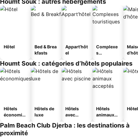
Houmt Souk : autres hébergements
Hôtel
Bed & Brea
Appart’hôt
Complexe
Mais
kfasts
el
s
d’hô
touristique
Houmt Souk : catégories d’hôtels populaires
s
Hôtels
Hôtels de
Hôtels
Hôtels
Hôtel
économiq
luxe
avec
animaux
ues
piscine
acceptés
Palm Beach Club Djerba : les destinations à
proximité