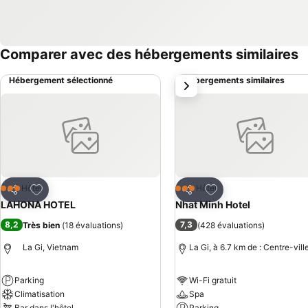
Comparer avec des hébergements similaires
Hébergement sélectionné
Hébergements similaires
suivant
Ajouter à mes favoris
Ajouter à mes favor
Hôtel
Hôtel
3 Étoiles
3 Étoiles
Partager
Partager
LAHONA HOTEL
Nhat Minh Hotel
8,2
7,3
Très bien
(
18 évaluations
)
(
428 évaluations
)
La Gi, Vietnam
La Gi, à 6.7 km de : Centre-vill
Parking
Wi-Fi gratuit
Climatisation
Spa
Bar dans l'hôtel
Parking