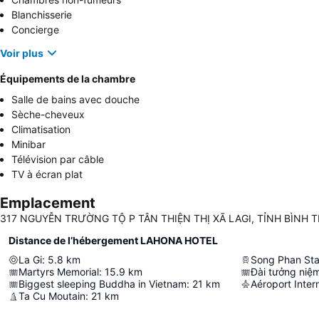
Blanchisserie
Concierge
Voir plus
Équipements de la chambre
Salle de bains avec douche
Sèche-cheveux
Climatisation
Minibar
Télévision par câble
TV à écran plat
Emplacement
317 NGUYỄN TRƯỜNG TỘ P TÂN THIỆN THỊ XÃ LAGI, TỈNH BÌNH THU
Distance de l’hébergement LAHONA HOTEL
La Gi
:
5.8
km
Song Phan Sta
Martyrs Memorial
:
15.9
km
Biggest sleeping Buddha in Vietnam
:
21
km
Ta Cu Moutain
:
21
km