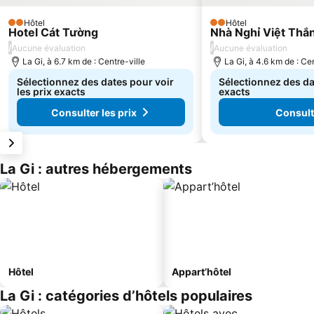
Hôtel
Hôtel
2 Étoiles
2 Étoiles
Hotel Cát Tường
Nhà Nghỉ Việt Thắ
/
/
Aucune évaluation
Aucune évaluation
La Gi, à 6.7 km de : Centre-ville
La Gi, à 4.6 km de : Cen
Sélectionnez des dates pour voir
Sélectionnez des dat
les prix exacts
exacts
Consulter les prix
Consulte
La Gi : autres hébergements
Hôtel
Appart’hôtel
La Gi : catégories d’hôtels populaires