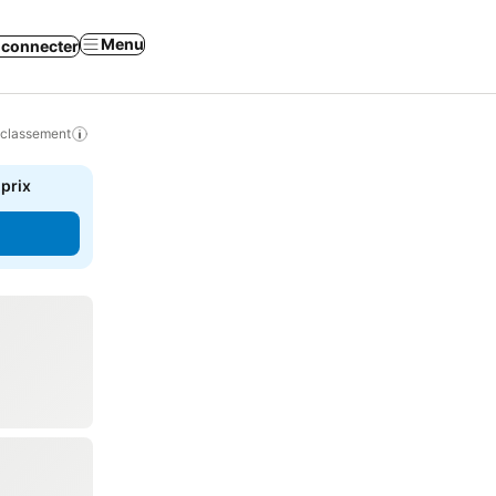
Menu
 connecter
 classement
 prix