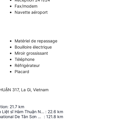
Fax/modem
Navette aéroport
Matériel de repassage
Bouilloire électrique
Miroir grossissant
Téléphone
Réfrigérateur
Placard
ẬN 317, La Gi, Vietnam
tion
:
21.7
km
Đài tưởng niệm Liệt sĩ Hàm Thuận Nam
:
22.6
km
Aéroport International De Tân Sơn Nhất
:
121.8
km