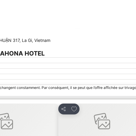
Agrandir la carte
ẬN 317, La Gi, Vietnam
e LAHONA HOTEL
 changent constamment. Par conséquent, il se peut que l’offre affichée sur trivago
avoris
Ajouter à mes favoris
Partager