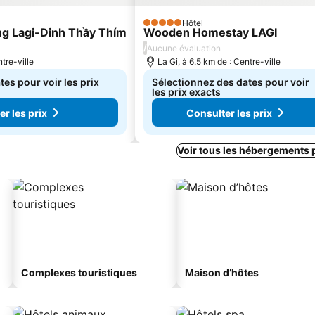
Hôtel
5 Étoiles
ng Lagi-Dinh Thầy Thím
Wooden Homestay LAGI
/
Aucune évaluation
tre-ville
La Gi, à 6.5 km de : Centre-ville
es pour voir les prix
Sélectionnez des dates pour voir
les prix exacts
r les prix
Consulter les prix
Voir tous les hébergements 
Complexes touristiques
Maison d’hôtes