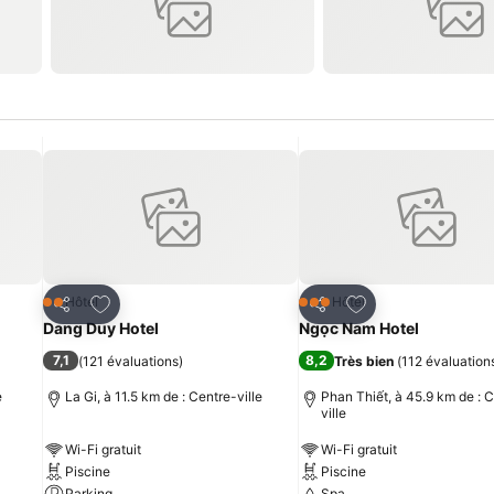
is
Ajouter à mes favoris
Ajouter à mes fav
Hôtel
Hôtel
2 Étoiles
3 Étoiles
Partager
Partager
Dang Duy Hotel
Ngọc Nam Hotel
7,1
8,2
(
121 évaluations
)
Très bien
(
112 évaluation
e
La Gi, à 11.5 km de : Centre-ville
Phan Thiết, à 45.9 km de : 
ville
Wi-Fi gratuit
Wi-Fi gratuit
Piscine
Piscine
Parking
Spa