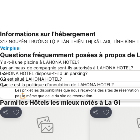
Informations sur l’hébergement
317 NGUYỄN TRƯỜNG TỘ P TÂN THIỆN THỊ XÃ LAGI, TỈNH BÌNH THU
Voir plus
Questions fréquemment posées à propos d
Y a-t-il une piscine à LAHONA HOTEL?
Les animaux de compagnie sont-ils autorisés à LAHONA HOTEL?
LAHONA HOTEL dispose-t-il d'un parking?
Où est situé LAHONA HOTEL?
Quelle est la politique d'annulation de LAHONA HOTEL?
Les prix et les disponibilités que nous recevons des sites de réservation
pas la même que celle du site de réservation.
Parmi les Hôtels les mieux notés à La Gi
Ajouter à mes favoris
Ajouter à mes f
Partager
Partager