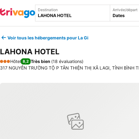
Destination
Arrivée/départ
Dates
Voir tous les hébergements pour La Gi
LAHONA HOTEL
Hôtel
Très bien
(
18 évaluations
)
8,2
3 Étoiles
317 NGUYỄN TRƯỜNG TỘ P TÂN THIỆN THỊ XÃ LAGI, TỈNH BÌNH THU