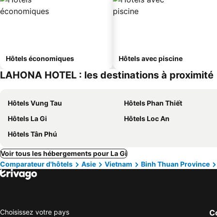
Hôtels économiques
Hôtels avec piscine
LAHONA HOTEL : les destinations à proximité
Hôtels Vung Tau
Hôtels Phan Thiết
Hôtels La Gi
Hôtels Loc An
Hôtels Tân Phú
Voir tous les hébergements pour La Gi
Comparateur d'hôtels
Asie
Vietnam
Binh Thuan Province
Choisissez votre pays
Co