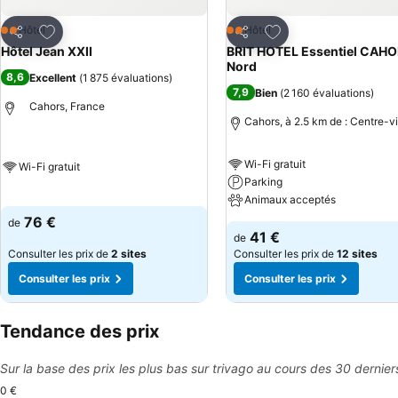
Ajouter à mes favoris
Ajouter à mes favor
Hôtel
Hôtel
2 Étoiles
2 Étoiles
Partager
Partager
Hôtel Jean XXII
BRIT HOTEL Essentiel CAH
Nord
8,6
Excellent
(
1 875 évaluations
)
7,9
Bien
(
2 160 évaluations
)
Cahors, France
Cahors, à 2.5 km de : Centre-vi
Wi-Fi gratuit
Wi-Fi gratuit
Parking
Animaux acceptés
76 €
de
41 €
de
Consulter les prix de
2 sites
Consulter les prix de
12 sites
Consulter les prix
Consulter les prix
Tendance des prix
Sur la base des prix les plus bas sur trivago au cours des 30 dernier
0 €