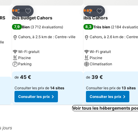
is
Ajouter à mes favoris
Ajouter à mes fav
Hôtel
Hôtel
2 Étoiles
3 Étoiles
Partager
Partager
ORS
ibis budget Cahors
ibis Cahors
7,9
8,3
Bien
(
3 712 évaluations
)
Très bien
(
2 184 évaluati
Cahors, à 2.5 km de : Centre-ville
Cahors, à 2.6 km de : Centre
lle
Wi-Fi gratuit
Wi-Fi gratuit
Piscine
Piscine
Parking
Climatisation
45 €
39 €
de
de
Consulter les prix de
14 sites
Consulter les prix de
13 sites
Consulter les prix
Consulter les prix
Voir tous les hébergements po
s jours