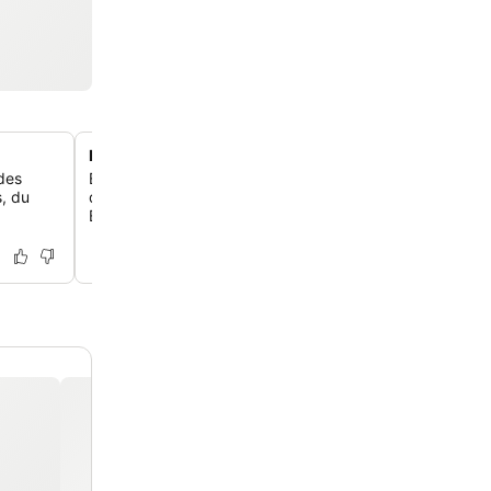
Emplacement central dans la vieille ville
 des
Explore le centre historique de Cahors à pied, l'hôtel éta
s, du
de l'église Saint-Barthélémy et à quelques pas de la cat
Étienne et du Pont Valentré.