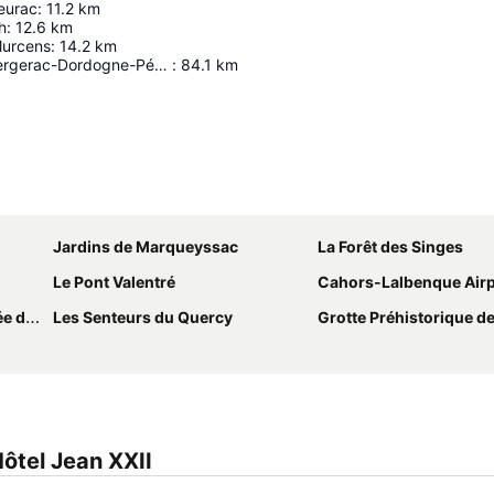
eurac
:
11.2
km
h
:
12.6
km
urcens
:
14.2
km
Aéroport de Bergerac-Dordogne-Périgord
:
84.1
km
Agrandir la carte
Jardins de Marqueyssac
La Forêt des Singes
Le Pont Valentré
Cahors-Lalbenque Airp
ahors
Les Senteurs du Quercy
Grotte Préhistorique des M
ôtel Jean XXII