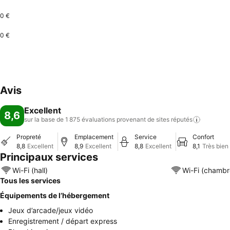
0 €
0 €
Avis
Excellent
8,6
sur la base de 1 875 évaluations provenant de sites
réputés
Propreté
Emplacement
Service
Confort
8,8
Excellent
8,9
Excellent
8,8
Excellent
8,1
Très bien
Principaux services
Wi-Fi (hall)
Wi-Fi (chambr
Tous les services
Équipements de l’hébergement
Jeux d’arcade/jeux vidéo
Enregistrement / départ express