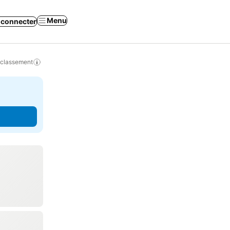
Menu
 connecter
 classement