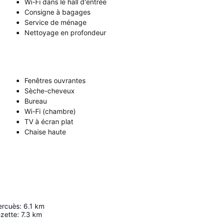
Wi-Fi dans le hall d'entrée
Consigne à bagages
Service de ménage
Nettoyage en profondeur
Fenêtres ouvrantes
Sèche-cheveux
Bureau
Wi-Fi (chambre)
TV à écran plat
Chaise haute
ercuès
:
6.1
km
zette
:
7.3
km