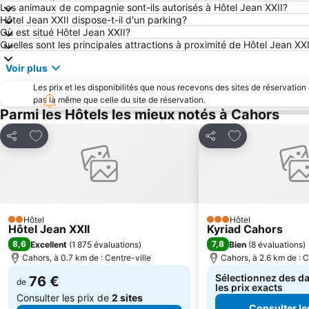
Les animaux de compagnie sont-ils autorisés à Hôtel Jean XXII?
Hôtel Jean XXII dispose-t-il d'un parking?
Où est situé Hôtel Jean XXII?
Quelles sont les principales attractions à proximité de Hôtel Jean XXI
Voir plus
Les prix et les disponibilités que nous recevons des sites de réservation
pas la même que celle du site de réservation.
Parmi les Hôtels les mieux notés à Cahors
Ajouter à mes favoris
Ajouter à mes f
Partager
Partager
Hôtel
Hôtel
2 Étoiles
3 Étoiles
Hôtel Jean XXII
Kyriad Cahors
8,6
7,8
Excellent
(
1 875 évaluations
)
Bien
(
8 évaluations
)
Cahors, à 0.7 km de : Centre-ville
Cahors, à 2.6 km de : C
Sélectionnez des da
76 €
de
les prix exacts
Consulter les prix de
2 sites
Consulter le