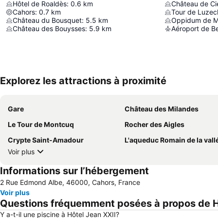
Hôtel de Roaldès
:
0.6
km
Château de Ci
Cahors
:
0.7
km
Tour de Luzec
Château du Bousquet
:
5.5
km
Oppidum de M
Château des Bouysses
:
5.9
km
Explorez les attractions à proximité
Gare
Château des Milandes
Le Tour de Montcuq
Rocher des Aigles
Crypte Saint-Amadour
L'aqueduc Romain de la vallée de Vers à C
Voir plus
Informations sur l’hébergement
2 Rue Edmond Albe, 46000, Cahors, France
Voir plus
Questions fréquemment posées à propos de H
Y a-t-il une piscine à Hôtel Jean XXII?