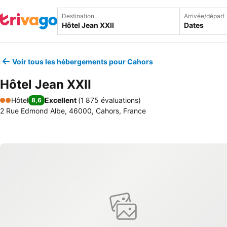
Destination
Arrivée/départ
Dates
Voir tous les hébergements pour Cahors
Hôtel Jean XXII
Hôtel
Excellent
(
1 875 évaluations
)
8,6
2 Étoiles
2 Rue Edmond Albe, 46000, Cahors, France