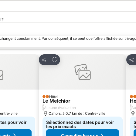
I?
 changent constamment. Par conséquent, il se peut que l’offre affichée sur trivago
avoris
Ajouter à mes favoris
Partager
Par
Hôtel
2 Étoiles
2 É
Le Melchior
Ho
/
/
Aucune évaluation
Au
entre-ville
Cahors, à 0.7 km de : Centre-ville
tes pour voir
Sélectionnez des dates pour voir
S
les prix exacts
l
s prix
Consulter les prix