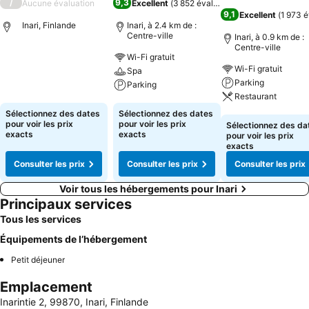
/
9,3
Aucune évaluation
Excellent
(
3 852 évaluations
)
9,1
Excellent
(
1 973 é
Inari, Finlande
Inari, à 2.4 km de :
Centre-ville
Inari, à 0.9 km de :
Centre-ville
Wi-Fi gratuit
Consulter les prix
Wi-Fi gratuit
Spa
Parking
Parking
Restaurant
Consulter les prix
Sélectionnez des dates
Sélectionnez des dates
Consulter les pri
pour voir les prix
pour voir les prix
Sélectionnez des da
exacts
exacts
pour voir les prix
exacts
Consulter les prix
Consulter les prix
Consulter les prix
Voir tous les hébergements pour Inari
Principaux services
Tous les services
Équipements de l’hébergement
Petit déjeuner
Emplacement
Inarintie 2, 99870, Inari, Finlande