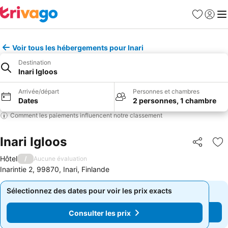
Favoris
Se con
Me
Voir tous les hébergements pour Inari
Destination
Inari Igloos
Arrivée/départ
Personnes et chambres
Dates
2 personnes, 1 chambre
Comment les paiements influencent notre classement
Inari Igloos
Partager
Aj
Hôtel
/
Aucune évaluation
Inarintie 2, 99870, Inari, Finlande
Sélectionnez des dates pour voir les prix exacts
Sélectionnez des dates pour voir les prix exacts
Consulter les prix
Consulter les prix