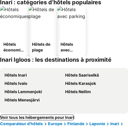
Inari : catégories d’hôtels populaires
Hôtels
Hôtels de
Hôtels
économiq
plage
avec
ues
parking
Inari Igloos : les destinations à proximité
Hôtels Inari
Hôtels Saariselkä
Hôtels Ivalo
Hôtels Karasjok
Hôtels Lemmenjoki
Hôtels Nellim
Hôtels Menesjärvi
Voir tous les hébergements pour Inari
Comparateur d'hôtels
Europe
Finlande
Laponie
Inari