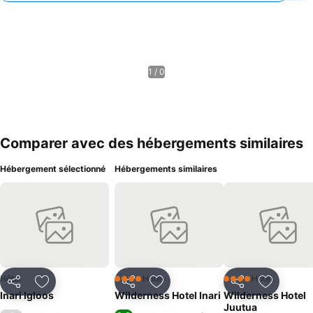
1 / 0
Comparer avec des hébergements similaires
Hébergement sélectionné
Hébergements similaires
Hôtel
Hôtel
Hôtel
4 Étoiles
4 Étoiles
Partager
Ajouter à mes favoris
Partager
Ajouter à mes favoris
Partager
Ajouter à
Inari Igloos
Wilderness Hotel Inari
Wilderness Hotel
Juutua