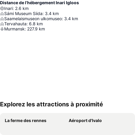
Distance de l’hébergement Inari Igloos
Inari
:
2.6
km
Sámi Museum Siida
:
3.4
km
Saamelaismuseon ulkomuseo
:
3.4
km
Tervahauta
:
6.8
km
Murmansk
:
227.9
km
Explorez les attractions à proximité
Agrandir la carte
La ferme des rennes
Aéroport d'Ivalo