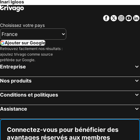
Inari Igloos
Facebook
Twitter
Insta
Yo
Choisissez votre pays
Ajouter sur Google
Retrouvez facilement nos résultats :
ajoutez trivago comme source
préférée sur Google.
Entreprise
Nos produits
Conditions et politiques
Assistance
Connectez-vous pour bénéficier des
avantages réservés aux membres