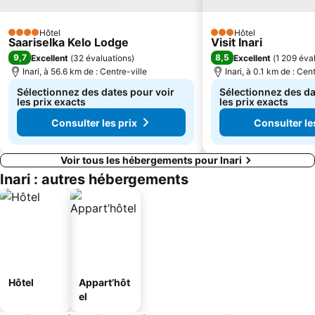
Hôtel
Hôtel
4 Étoiles
3 Étoiles
Saariselka Kelo Lodge
Visit Inari
9,7
8,5
Excellent
(
32 évaluations
)
Excellent
(
1 209 éva
Inari, à 56.6 km de : Centre-ville
Inari, à 0.1 km de : Cen
Sélectionnez des dates pour voir
Sélectionnez des da
les prix exacts
les prix exacts
Consulter les prix
Consulter le
Voir tous les hébergements pour Inari
Inari : autres hébergements
Hôtel
Appart’hôt
el