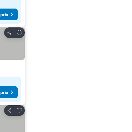
 prix
Ajouter à mes favoris
Partager
 prix
Ajouter à mes favoris
Partager