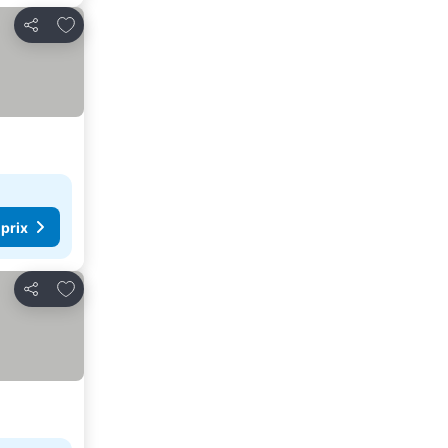
Ajouter à mes favoris
Partager
 prix
Ajouter à mes favoris
Partager