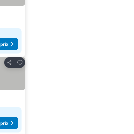
 prix
Ajouter à mes favoris
Partager
 prix