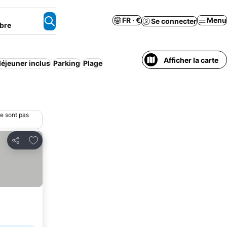
FR · €
Menu
Se connecter
bre
Afficher la carte
déjeuner inclus
Parking
Plage
ne sont pas
Ajouter à mes favoris
Partager