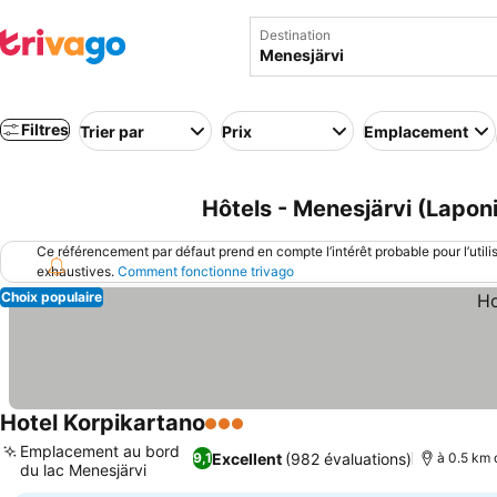
Destination
Filtres
Trier par
Prix
Emplacement
Hôtels - Menesjärvi (Laponi
Ce référencement par défaut prend en compte l’intérêt probable pour l’utili
exhaustives.
Comment fonctionne trivago
Choix populaire
Hotel Korpikartano
3 Étoiles
Consulter les prix
Emplacement au bord
Excellent
(982 évaluations)
9,1
à 0.5 km 
du lac Menesjärvi
Consulter les prix