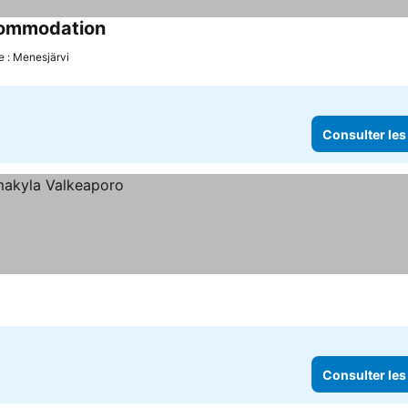
commodation
Consulter les prix
e : Menesjärvi
Consulter les
Consulter les