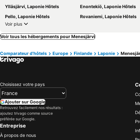
Ylläsjärvi, Laponie Hôtels
Enontekiö, Laponie Hôtels
Pello, Laponie Hôtels
Rovaniemi, Laponie Hôtels
Voir plus
Voir tous les hébergements pour Menesjärvi
Comparateur d'hôtels
Europe
Finlande
Laponie
Menesjär
Choisissez votre pays
Co
Co
Ajouter sur Google
Me
Retrouvez facilement nos résultats :
Dé
ajoutez trivago comme source
préférée sur Google.
Pr
Entreprise
In
À propos de nous
Pr