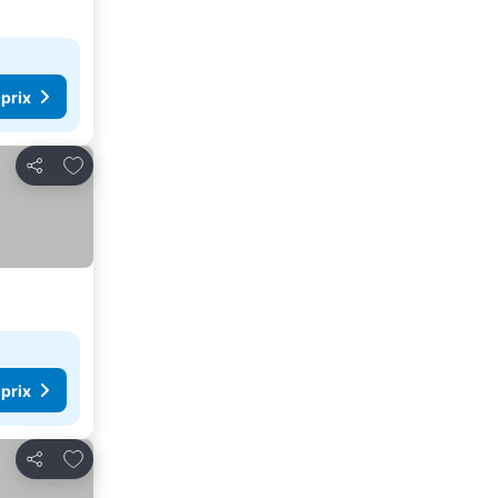
 prix
Ajouter à mes favoris
Partager
 prix
Ajouter à mes favoris
Partager