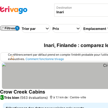
Destination
Filtres
1
Trier par
Prix
Emplacement
Inari, Finlande : comparez 
Ce référencement par défaut prend en compte l’intérêt probable pour l’utili
exhaustives.
Comment fonctionne trivago
Crow Creek Cabins
Très bien
(563 évaluations)
8,1
à 1.1 km de : Centre-ville