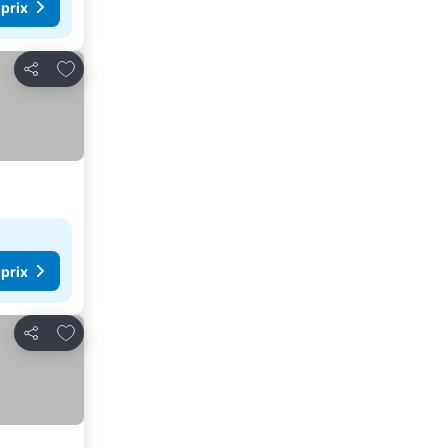
 prix
Ajouter à mes favoris
Partager
 prix
Ajouter à mes favoris
Partager