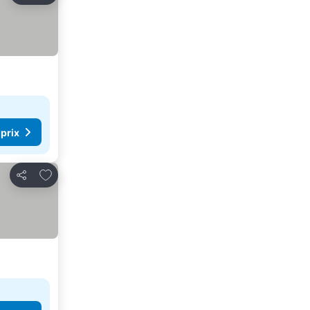
 prix
Ajouter à mes favoris
Partager