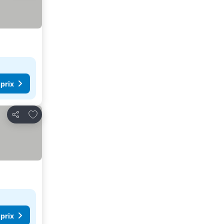
 prix
Ajouter à mes favoris
Partager
 prix