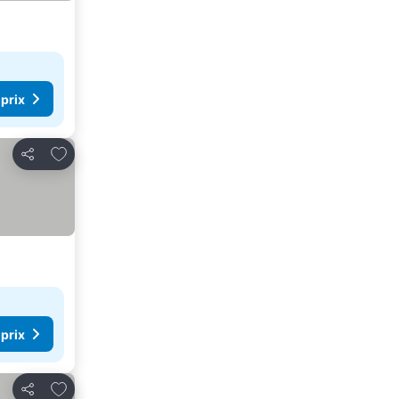
 prix
Ajouter à mes favoris
Partager
 prix
Ajouter à mes favoris
Partager