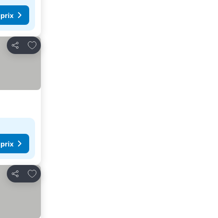
 prix
Ajouter à mes favoris
Partager
 prix
Ajouter à mes favoris
Partager