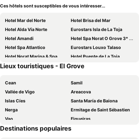
Ces hôtels sont susceptibles de vous intéresser...
Hotel Mar del Norte
Hotel Brisa del Mar
Hotel Alda Vía Norte
Eurostars Isla de La Toja
Hotel Amandi
Hotel Spa Norat O Grove 3* Superior
Hotel Spa Atlantico
Eurostars Louxo Talaso
Hotel Norat Marina & Spa
Hotel Puente de La Toja
Lieux touristiques - El Grove
Hotel Abeiras
Eurostars Gran Hotel La Toja
Hotel Bosque Mar
Hotel Maruxia
Cean
Samil
La Noyesa
Hotel Grove
Vallée de Vigo
Areacova
Hotel Serantes
Pousada de A Lanzada
Islas Cíes
Santa María de Baiona
Hotel Mirador Ria de Arosa
Hotel O Castro
Nerga
Ermitage de Saint Sébastien
Hotel Samar
Hotel Argibay
Vao
Figueiras
Paraíso del Marisco
Hospedaxe Maria Aguiño
Destinations populaires
Aéroport de Vigo - Peinador
Gare ferroviaire de Vigo
Casa Campana
Apartamentos Maritimo Suites-Solo Adultos
Padrón
Playa Barbeira
Hotel Bahia
Hotel Isolino