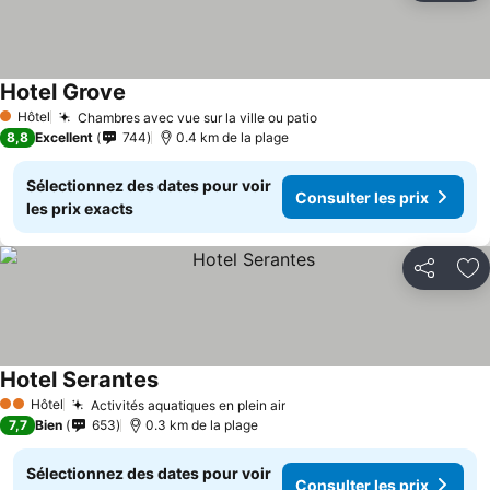
Hotel Grove
Consulter les prix
Hôtel
Chambres avec vue sur la ville ou patio
Consulter les prix
1 Étoiles
8,8
Excellent
744
0.4 km de la plage
Sélectionnez des dates pour voir
Consulter les prix
les prix exacts
Partager
Aj
Hotel Serantes
Consulter les prix
Hôtel
Activités aquatiques en plein air
Consulter les prix
2 Étoiles
7,7
Bien
653
0.3 km de la plage
Sélectionnez des dates pour voir
Consulter les prix