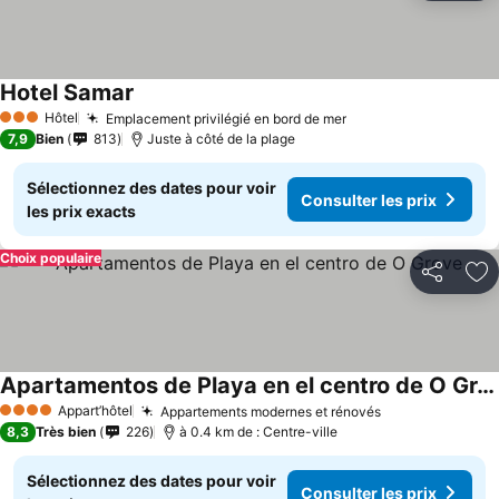
Hotel Samar
Consulter les prix
Hôtel
Emplacement privilégié en bord de mer
Consulter les prix
3 Étoiles
7,9
Bien
813
Juste à côté de la plage
Sélectionnez des dates pour voir
Consulter les prix
les prix exacts
Choix populaire
Partager
Aj
Apartamentos de Playa en el centro de O Grove
Consulter les prix
Appart’hôtel
Appartements modernes et rénovés
Consulter les 
4 Étoiles
8,3
Très bien
226
à 0.4 km de : Centre-ville
Sélectionnez des dates pour voir
Consulter les prix