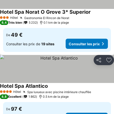
Hotel Spa Norat O Grove 3* Superior
Consulter le
Hôtel
Gastronomie El Rincon de Norat
Consulter les prix
3 Étoiles
8,4
Très bien
5 232
0.1 km de la plage
49 €
De
Consulter les prix de
19 sites
Consulter les prix
Partager
Aj
Hotel Spa Atlantico
Consulter les prix
Hôtel
Spa luxueux avec piscine intérieure chauffée
Consulter le
4 Étoiles
8,8
Excellent
1 862
0.5 km de la plage
97 €
De