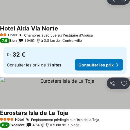
Partager
Aj
Hotel Alda Vía Norte
Consulter les prix
Hôtel
Chambres avec vue sur l'estuaire d'Arousa
Consulter les pri
2 Étoiles
7,6
Bien
1 945
à 0.8 km de : Centre-ville
32 €
De
Consulter les prix de
11 sites
Consulter les prix
Partager
Aj
Eurostars Isla de La Toja
Consulter les prix
Hôtel
Emplacement privilégié sur l'Isla de la Toja
Consulter les 
4 Étoiles
8,7
Excellent
4 640
0.5 km de la plage