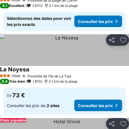
Hôtel
Proximité de la plage de Confin
Consulter les prix
3 Étoiles
9,1
Excellent
2 670
0.1 km de la plage
Sélectionnez des dates pour voir
Consulter les prix
les prix exacts
Partager
Aj
La Noyesa
Consulter les prix
Hôtel
Proximité de l'île de La Toja
Consulter les prix
3 Étoiles
8,4
Très bien
1 810
0.1 km de la plage
73 €
De
Consulter les prix de
2 sites
Consulter les prix
Choix populaire
Partager
Aj