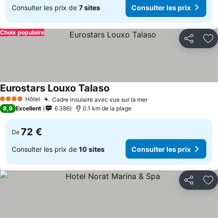
Consulter les prix de
7 sites
Consulter les prix
Choix populaire
Partager
Aj
Eurostars Louxo Talaso
Consulter les prix
Hôtel
Cadre insulaire avec vue sur la mer
Consulter les prix
4 Étoiles
8,9
Excellent
6 386
0.1 km de la plage
72 €
De
Consulter les prix de
10 sites
Consulter les prix
Partager
Aj