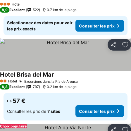
Consulter les prix
Hôtel
3 Étoiles
8,9
Excellent
522
0.7 km de la plage
Sélectionnez des dates pour voir
Consulter les prix
les prix exacts
Partager
Aj
Hotel Brisa del Mar
Consulter les prix
Hôtel
Excursions dans la Ría de Arousa
Consulter les prix
2 Étoiles
8,8
Excellent
797
0.2 km de la plage
57 €
De
Consulter les prix de
7 sites
Consulter les prix
Choix populaire