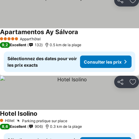
Partager
Aj
Apartamentos Ay Sálvora
Consulter les prix
Appart’hôtel
5 Étoiles
9,2
Excellent
132
0.5 km de la plage
Sélectionnez des dates pour voir
Consulter les prix
les prix exacts
Partager
Aj
Hotel Isolino
Consulter les prix
Hôtel
Parking pratique sur place
Consulter les prix
1 Étoiles
8,6
Excellent
906
0.3 km de la plage