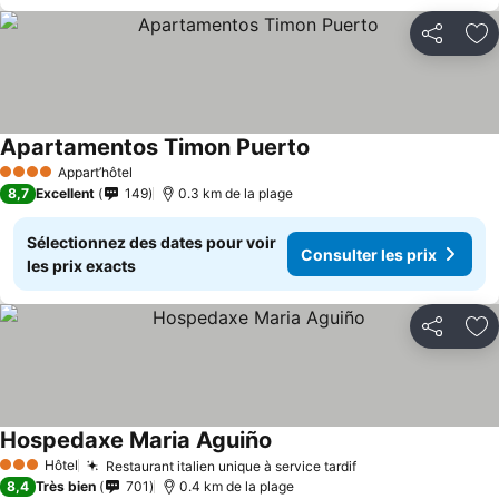
Partager
Aj
Apartamentos Timon Puerto
Consulter les prix
Appart’hôtel
4 Étoiles
8,7
Excellent
149
0.3 km de la plage
Sélectionnez des dates pour voir
Consulter les prix
les prix exacts
Partager
Aj
Hospedaxe Maria Aguiño
Consulter les prix
Hôtel
Restaurant italien unique à service tardif
Consulter les pri
3 Étoiles
8,4
Très bien
701
0.4 km de la plage