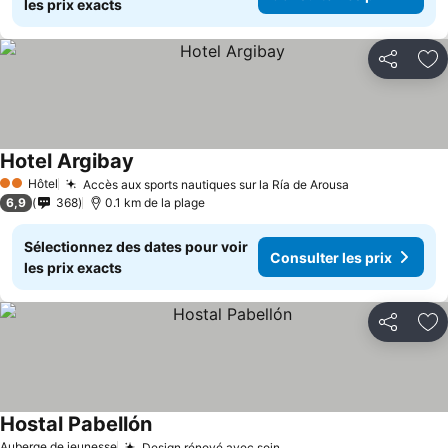
les prix exacts
Partager
Aj
Hotel Argibay
Consulter les prix
Hôtel
Accès aux sports nautiques sur la Ría de Arousa
Consulter les
2 Étoiles
6,9
368
0.1 km de la plage
Sélectionnez des dates pour voir
Consulter les prix
les prix exacts
Partager
Aj
Hostal Pabellón
Consulter les prix
Auberge de jeunesse
Design rénové avec soin