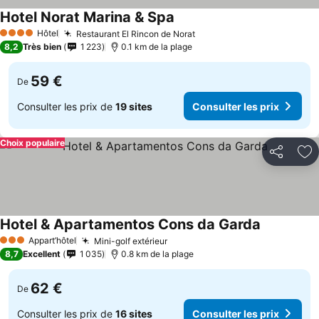
Hotel Norat Marina & Spa
Consulter les prix
Hôtel
Restaurant El Rincon de Norat
Consulter les prix
4 Étoiles
8,2
Très bien
1 223
0.1 km de la plage
59 €
De
Consulter les prix de
19 sites
Consulter les prix
Choix populaire
Partager
Aj
Hotel & Apartamentos Cons da Garda
Consulter l
Appart’hôtel
Mini-golf extérieur
Consulter les prix
3 Étoiles
8,7
Excellent
1 035
0.8 km de la plage
62 €
De
Consulter les prix de
16 sites
Consulter les prix