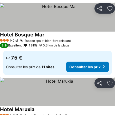
Partager
Aj
Hotel Bosque Mar
Consulter les prix
Hôtel
Espace spa et bien-être relaxant
Consulter les prix
3 Étoiles
8,9
Excellent
1 819
0.3 km de la plage
75 €
De
Consulter les prix de
11 sites
Consulter les prix
Partager
Aj
Hotel Maruxia
Consulter les prix