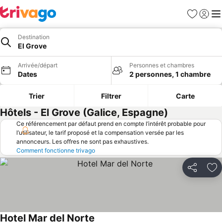
Favoris
Se con
Me
Destination
El Grove
Arrivée/départ
Personnes et chambres
Dates
2 personnes, 1 chambre
Trier
Filtrer
Carte
Hôtels - El Grove (Galice, Espagne)
Ce référencement par défaut prend en compte l’intérêt probable pour
l’utilisateur, le tarif proposé et la compensation versée par les
annonceurs. Les offres ne sont pas exhaustives.
Comment fonctionne trivago
Partager
Aj
Hotel Mar del Norte