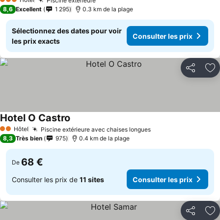
Piscine extérieure
Consulter les prix
3 Étoiles
8,6
Excellent
1 295
0.3 km de la plage
Sélectionnez des dates pour voir
Consulter les prix
les prix exacts
Partager
Aj
Hotel O Castro
Consulter les prix
Hôtel
Piscine extérieure avec chaises longues
Consulter les prix
2 Étoiles
8,3
Très bien
975
0.4 km de la plage
68 €
De
Consulter les prix de
11 sites
Consulter les prix
Partager
Aj