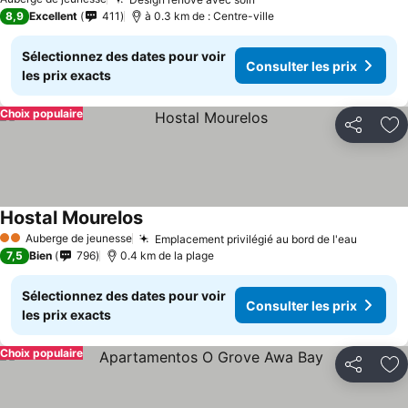
Consulter les prix
8,9
Excellent
411
à 0.3 km de : Centre-ville
Sélectionnez des dates pour voir
Consulter les prix
les prix exacts
Choix populaire
Partager
Aj
Hostal Mourelos
Consulter les prix
Auberge de jeunesse
Emplacement privilégié au bord de l'eau
Consult
2 Étoiles
7,5
Bien
796
0.4 km de la plage
Sélectionnez des dates pour voir
Consulter les prix
les prix exacts
Choix populaire
Partager
Aj