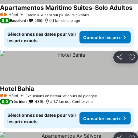
Apartamentos Maritimo Suites-Solo Adultos
Co
Hôtel
Jardin luxuriant sur plusieurs niveaux
Consulter les prix
2 Étoiles
8,6
Excellent
265
0.1 km de la plage
Sélectionnez des dates pour voir
Consulter les prix
les prix exacts
Partager
Aj
Hotel Bahia
Consulter les prix
Hôtel
Excursions en bateau et cours de plongée
Consulter les prix
2 Étoiles
8,0
Très bien
439
à 1.7 km de : Centre-ville
Sélectionnez des dates pour voir
Consulter les prix
les prix exacts