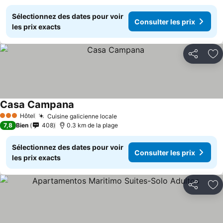
Sélectionnez des dates pour voir
Consulter les prix
les prix exacts
Partager
Aj
Casa Campana
Consulter les prix
Hôtel
Cuisine galicienne locale
Consulter les prix
3 Étoiles
7,8
Bien
408
0.3 km de la plage
Sélectionnez des dates pour voir
Consulter les prix
les prix exacts
Partager
Aj