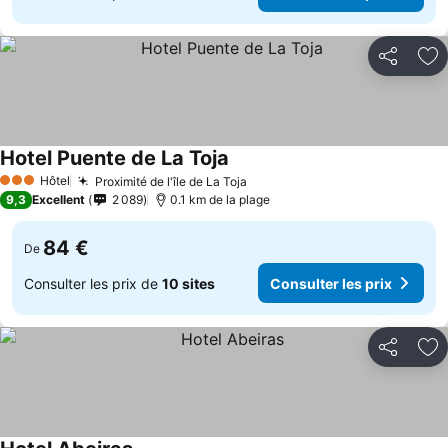
Partager
Aj
Hotel Puente de La Toja
Consulter les prix
Hôtel
Proximité de l'île de La Toja
Consulter les prix
3 Étoiles
9,3
Excellent
2 089
0.1 km de la plage
84 €
De
Consulter les prix de
10 sites
Consulter les prix
Partager
Aj