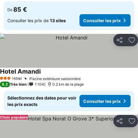
85 €
De
Consulter les prix de
13 sites
Consulter les prix
Partager
Aj
Hotel Amandi
Consulter les prix
Hôtel
Piscine extérieure saisonnière
Consulter les prix
3 Étoiles
8,2
Très bien
1 104
0.2 km de la plage
Sélectionnez des dates pour voir
Consulter les prix
les prix exacts
Choix populaire
Partager
Aj