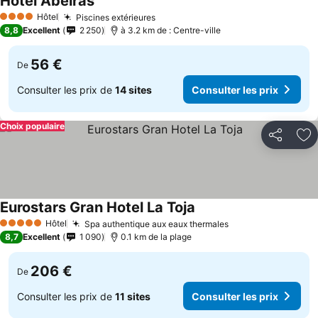
Hotel Abeiras
Consulter les prix
Hôtel
Piscines extérieures
Consulter les prix
4 Étoiles
8,8
Excellent
2 250
à 3.2 km de : Centre-ville
56 €
De
Consulter les prix de
14 sites
Consulter les prix
Choix populaire
Partager
Aj
Eurostars Gran Hotel La Toja
Consulter les prix
Hôtel
Spa authentique aux eaux thermales
Consulter les pri
5 Étoiles
8,7
Excellent
1 090
0.1 km de la plage
206 €
De
Consulter les prix de
11 sites
Consulter les prix