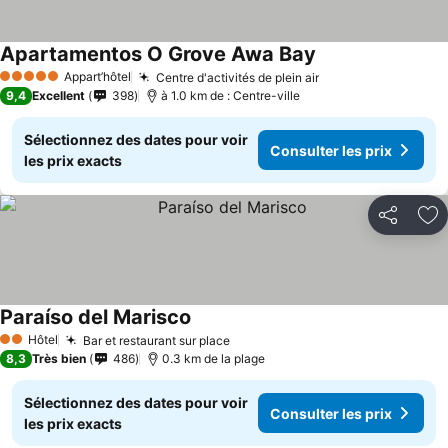
Apartamentos O Grove Awa Bay
Consulter les prix
Appart’hôtel
Centre d'activités de plein air
Consulter les pri
5 Étoiles
9,4
Excellent
398
à 1.0 km de : Centre-ville
Sélectionnez des dates pour voir
Consulter les prix
les prix exacts
Partager
Aj
Paraíso del Marisco
Consulter les prix
Hôtel
Bar et restaurant sur place
Consulter les prix
2 Étoiles
8,3
Très bien
486
0.3 km de la plage
Sélectionnez des dates pour voir
Consulter les prix
les prix exacts