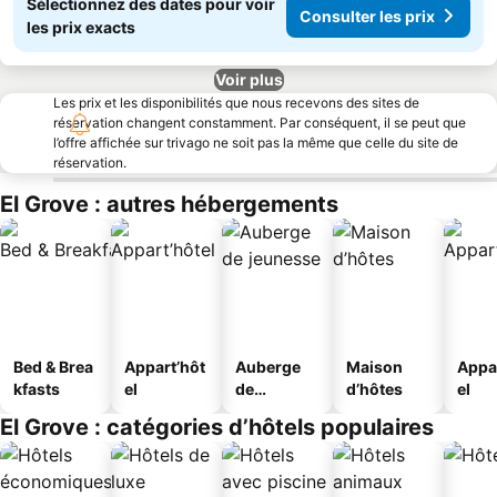
Sélectionnez des dates pour voir
Consulter les prix
les prix exacts
Voir plus
Les prix et les disponibilités que nous recevons des sites de
réservation changent constamment. Par conséquent, il se peut que
l’offre affichée sur trivago ne soit pas la même que celle du site de
réservation.
El Grove : autres hébergements
Bed & Brea
Appart’hôt
Auberge
Maison
Appa
kfasts
el
de
d’hôtes
el
jeunesse
El Grove : catégories d’hôtels populaires