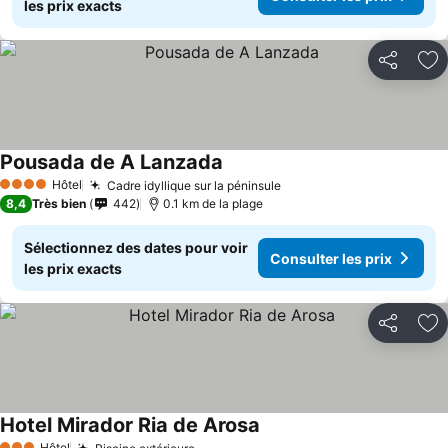
les prix exacts
Partager
Aj
Pousada de A Lanzada
Consulter les prix
Hôtel
Cadre idyllique sur la péninsule
Consulter les prix
4 Étoiles
8,4
Très bien
442
0.1 km de la plage
Sélectionnez des dates pour voir
Consulter les prix
les prix exacts
Partager
Aj
Hotel Mirador Ria de Arosa
Consulter les prix
Hôtel