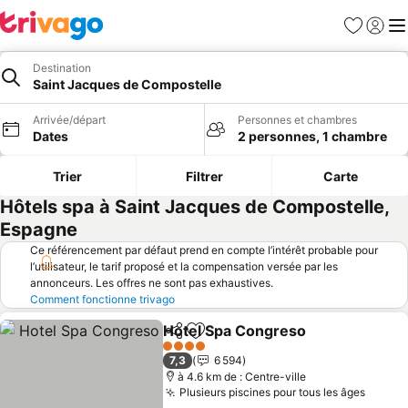
Favoris
Se con
Me
Destination
Saint Jacques de Compostelle
Arrivée/départ
Personnes et chambres
Dates
2 personnes, 1 chambre
Trier
Filtrer
Carte
Hôtels spa à Saint Jacques de Compostelle,
Espagne
Ce référencement par défaut prend en compte l’intérêt probable pour
l’utilisateur, le tarif proposé et la compensation versée par les
annonceurs. Les offres ne sont pas exhaustives.
Comment fonctionne trivago
Hotel Spa Congreso
Partager
Ajouter à mes favoris
Consul
4 Étoiles
7,3
6 594
à 4.6 km de : Centre-ville
Plusieurs piscines pour tous les âges
Consul