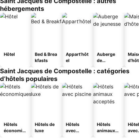
Saint Jacques de Compostelle : autres
hébergements
Hôtel
Bed & Brea
Appart’hôt
Auberge
Mais
kfasts
el
de
d’hô
jeunesse
Saint Jacques de Compostelle : catégories
d’hôtels populaires
Hôtels
Hôtels de
Hôtels
Hôtels
Hôte
économiq
luxe
avec
animaux
avec
ues
piscine
acceptés
park