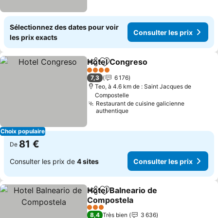
Sélectionnez des dates pour voir
Consulter les prix
les prix exacts
Hotel Congreso
Partager
Ajouter à mes favoris
Consulter l
4 Étoiles
7,3
6 176
Teo, à 4.6 km de : Saint Jacques de
Compostelle
Restaurant de cuisine galicienne
authentique
Choix populaire
81 €
De
Consulter les prix de
4 sites
Consulter les prix
Hotel Balneario de
Partager
Ajouter à mes favoris
Compostela
Consulter les prix
3 Étoiles
8,4
Très bien
3 636