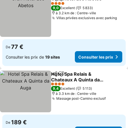
Partager
Ajouter à mes favoris
Con
4 Étoiles
9,0
Excellent
5 833
à 3.2 km de : Centre-ville
Villas privées exclusives avec parking
Consu
77 €
De
Consulter les prix de
19 sites
Consulter les prix
Hotel Spa Relais &
Partager
Ajouter à mes favoris
Chateaux A Quinta da
Auga
Consulter les prix
4 Étoiles
9,4
Excellent
5 113
à 3.3 km de : Centre-ville
Massage post-Camino exclusif
Consulter 
189 €
De