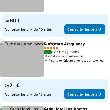
60 €
De
Consulter les prix de
10 sites
Consulter les prix
Eurostars Araguaney
Partager
Ajouter à mes favoris
Consu
5 Étoiles
8,6
Excellent
5 386
à 0.4 km de : Centre-ville
Piscine extérieure et terrasse ensoleillée
Con
71 €
De
Consulter les prix de
15 sites
Consulter les prix
Gran Hotel Los Abetos