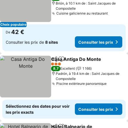
Brión, à 10.1 km de : Saint Jacques de
Compostelle
Cuisine galicienne au restaurant
Consulter
Choix populaire
42 €
De
Consulter les prix de
8 sites
Consulter les prix
Casa Antiga Do Monte
Partager
Ajouter à mes favoris
Cons
3 Étoiles
8,7
Excellent
1 166
Padrón, à 19.4 km de : Saint Jacques de
Compostelle
Piscine extérieure panoramique
Consulter 
Sélectionnez des dates pour voir
Consulter les prix
les prix exacts
Hotel Balneario de