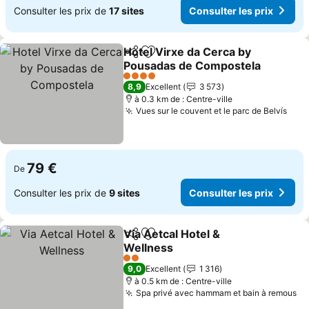
Consulter les prix de
17 sites
Consulter les prix
Hotel Virxe da Cerca by
Partager
Ajouter à mes favoris
Pousadas de Compostela
Consulter les prix
4 Étoiles
8,9
Excellent
3 573
à 0.3 km de : Centre-ville
Vues sur le couvent et le parc de Belvís
Cons
79 €
De
Consulter les prix de
9 sites
Consulter les prix
Via Aetcal Hotel &
Partager
Ajouter à mes favoris
Wellness
Consulter les prix
2 Étoiles
9,0
Excellent
1 316
à 0.5 km de : Centre-ville
Spa privé avec hammam et bain à remous
Co