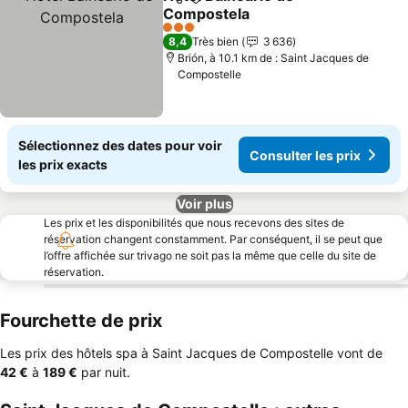
Partager
Ajouter à mes favoris
Compostela
Consulter les prix
3 Étoiles
8,4
Très bien
3 636
Brión, à 10.1 km de : Saint Jacques de
Compostelle
Sélectionnez des dates pour voir
Consulter les prix
les prix exacts
Voir plus
Les prix et les disponibilités que nous recevons des sites de
réservation changent constamment. Par conséquent, il se peut que
l’offre affichée sur trivago ne soit pas la même que celle du site de
réservation.
Fourchette de prix
Les prix des hôtels spa à Saint Jacques de Compostelle vont de
‎42 €
à
‎189 €
par nuit.