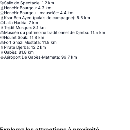
Salle de Spectacle
:
1.2
km
Henchir Bourgou
:
4.3
km
Henchir Bourgou - mausolée
:
4.4
km
Ksar Ben Ayed (palais de campagne)
:
5.6
km
Lalla Hadria
:
7
km
Tejdit Mosque
:
8.1
km
Museée du patrimoine traditionnel de Djerba
:
11.5
km
Houmt Souk
:
11.8
km
Fort Ghazi Mustafá
:
11.8
km
Pirate Djerba
:
12.2
km
Gabès
:
81.8
km
Aéroport De Gabès-Matmata
:
99.7
km
Explorez les attractions à proximité