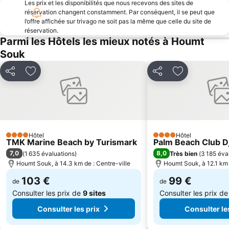
Les prix et les disponibilités que nous recevons des sites de
réservation changent constamment. Par conséquent, il se peut que
l’offre affichée sur trivago ne soit pas la même que celle du site de
réservation.
Parmi les Hôtels les mieux notés à Houmt
Souk
Partager
Ajouter à mes favoris
Partager
Ajouter à mes
Hôtel
Hôtel
4 Étoiles
4 Étoiles
TMK Marine Beach by Turismark
Palm Beach Club D
7,0
8,0
(
1 635 évaluations
)
Très bien
(
3 185 éva
Houmt Souk, à 14.3 km de : Centre-ville
Houmt Souk, à 12.1 km 
103 €
99 €
de
de
Consulter les prix de
9 sites
Consulter les prix d
Consulter les prix
Consulter le