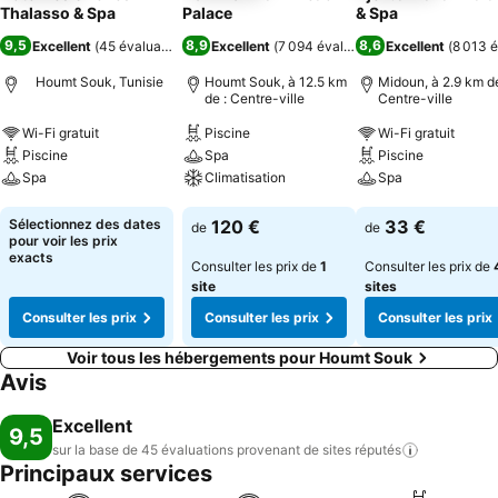
Thalasso & Spa
Palace
& Spa
9,5
8,9
8,6
Excellent
(
45 évaluations
)
Excellent
(
7 094 évaluations
Excellent
)
(
8 013 é
Houmt Souk, Tunisie
Houmt Souk, à 12.5 km
Midoun, à 2.9 km de
de : Centre-ville
Centre-ville
Wi-Fi gratuit
Piscine
Wi-Fi gratuit
Piscine
Spa
Piscine
Spa
Climatisation
Spa
Consulter les prix
Consulter les prix
Consulter les pri
Sélectionnez des dates
120 €
33 €
de
de
pour voir les prix
exacts
Consulter les prix de
1
Consulter les prix de
site
sites
Consulter les prix
Consulter les prix
Consulter les prix
Voir tous les hébergements pour Houmt Souk
Avis
Excellent
9,5
sur la base de 45 évaluations provenant de sites
réputés
Principaux services