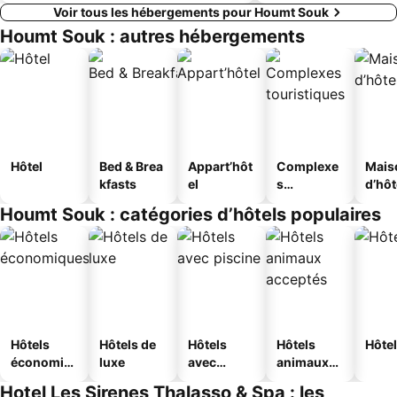
Voir tous les hébergements pour Houmt Souk
Houmt Souk : autres hébergements
Hôtel
Bed & Brea
Appart’hôt
Complexe
Mais
kfasts
el
s
d’hô
touristique
Houmt Souk : catégories d’hôtels populaires
s
Hôtels
Hôtels de
Hôtels
Hôtels
Hôtel
économiq
luxe
avec
animaux
ues
piscine
acceptés
Hotel Les Sirenes Thalasso & Spa : les