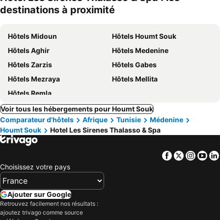
destinations à proximité
Hôtels Midoun
Hôtels Houmt Souk
Hôtels Aghir
Hôtels Medenine
Hôtels Zarzis
Hôtels Gabes
Hôtels Mezraya
Hôtels Mellita
Hôtels Remla
Voir tous les hébergements pour Houmt Souk
Comparateur d'hôtels
Afrique
Tunisie
Médenine
Houmt Souk
Hotel Les Sirenes Thalasso & Spa
Facebook
Twitter
Insta
Yo
Choisissez votre pays
Ajouter sur Google
Retrouvez facilement nos résultats :
ajoutez trivago comme source