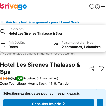
Favoris
Se con
Me
Voir tous les hébergements pour Houmt Souk
Destination
Hotel Les Sirenes Thalasso & Spa
Arrivée/départ
Personnes et chambres
Dates
2 personnes, 1 chambre
Comment les paiements influencent notre classement
Hotel Les Sirenes Thalasso &
Spa
Partager
Aj
Hôtel
9,5
Excellent
(
45 évaluations
)
3 Étoiles
Zone Touristique, Houmt Souk, 4116, Tunisie
Sélectionnez des dates pour voir les prix exacts
Sélectionnez des dates pour voir les prix exacts
Consulter les prix
Consulter les prix