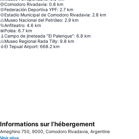
Comodoro Rivadavia
:
0.8
km
Federación Deportiva YPF
:
2.7
km
Estadio Municipal de Comodoro Rivadavia
:
2.8
km
Museo Nacional del Petróleo
:
2.9
km
Anfiteatro
:
4.6
km
Poléa
:
6.7
km
Campo de jineteada "El Palenque"
:
6.8
km
Museo Regional Rada Tilly
:
9.8
km
El Tepual Airport
:
668.2
km
Informations sur l’hébergement
Agrandir la carte
Ameghino 750, 9000, Comodoro Rivadavia, Argentine
Voir plus