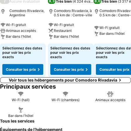
/
8,3
8,0
Aucune évaluation
Très bien
(
4 324 évaluations
Très bien
)
(
3 317 é
Comodoro Rivadavia,
Comodoro Rivadavia, à
Comodoro Rivadavi
Argentine
0.5 km de : Centre-ville
0.5 km de : Centre-
Wi-Fi gratuit
Wi-Fi gratuit
Wi-Fi gratuit
Animaux acceptés
Restaurant
Bar dans l'hôtel
Bar dans l'hôtel
Bar dans l'hôtel
Sélectionnez des dates
Sélectionnez des dates
Sélectionnez des da
pour voir les prix
pour voir les prix
pour voir les prix
exacts
exacts
exacts
Consulter les prix
Consulter les prix
Consulter les prix
Voir tous les hébergements pour Comodoro Rivadavia
Principaux services
Wi-Fi (hall)
Wi-Fi (chambres)
Animaux acceptés
Bar dans l'hôtel
Tous les services
Équipements de l’hébergement