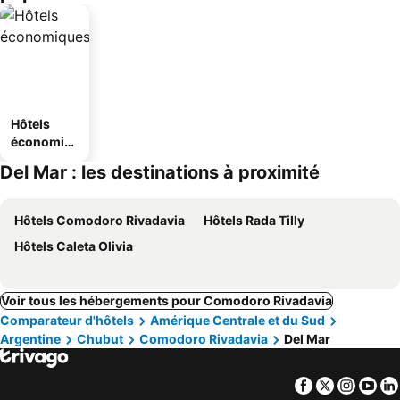
Hôtels
économiq
ues
Del Mar : les destinations à proximité
Hôtels Comodoro Rivadavia
Hôtels Rada Tilly
Hôtels Caleta Olivia
Voir tous les hébergements pour Comodoro Rivadavia
Comparateur d'hôtels
Amérique Centrale et du Sud
Argentine
Chubut
Comodoro Rivadavia
Del Mar
Facebook
Twitter
Insta
Yo