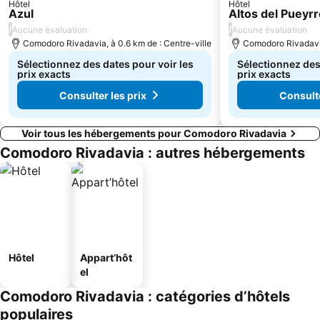
Hôtel
Hôtel
Azul
Altos del Pueyr
/
/
Aucune évaluation
Aucune évaluation
Comodoro Rivadavia, à 0.6 km de : Centre-ville
Comodoro Rivadavia
Sélectionnez des dates pour voir les
Sélectionnez des
prix exacts
prix exacts
Consulter les prix
Consulte
Voir tous les hébergements pour Comodoro Rivadavia
Comodoro Rivadavia : autres hébergements
Hôtel
Appart’hôt
el
Comodoro Rivadavia : catégories d’hôtels
populaires