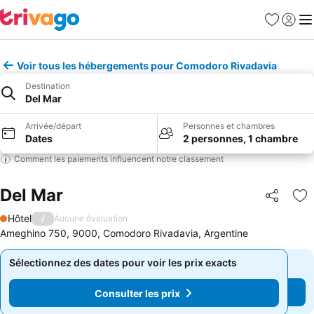
Favoris
Se con
Me
Voir tous les hébergements pour Comodoro Rivadavia
Destination
Del Mar
Arrivée/départ
Personnes et chambres
Dates
2 personnes, 1 chambre
Comment les paiements influencent notre classement
Del Mar
Partager
Aj
Hôtel
/
Aucune évaluation
1 Étoiles
Ameghino 750, 9000, Comodoro Rivadavia, Argentine
Sélectionnez des dates pour voir les prix exacts
Sélectionnez des dates pour voir les prix exacts
Consulter les prix
Consulter les prix