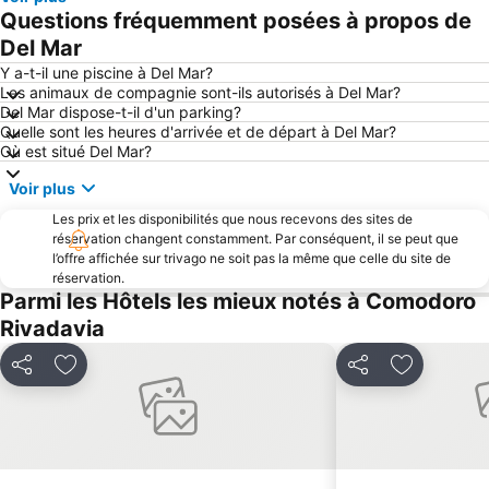
Questions fréquemment posées à propos de
Del Mar
Y a-t-il une piscine à Del Mar?
Les animaux de compagnie sont-ils autorisés à Del Mar?
Del Mar dispose-t-il d'un parking?
Quelle sont les heures d'arrivée et de départ à Del Mar?
Où est situé Del Mar?
Voir plus
Les prix et les disponibilités que nous recevons des sites de
réservation changent constamment. Par conséquent, il se peut que
l’offre affichée sur trivago ne soit pas la même que celle du site de
réservation.
Parmi les Hôtels les mieux notés à Comodoro
Rivadavia
Partager
Ajouter à mes favoris
Partager
Ajouter à 