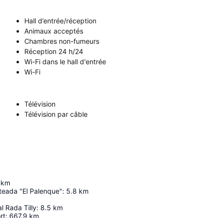
Hall d’entrée/réception
Animaux acceptés
Chambres non-fumeurs
Réception 24 h/24
Wi-Fi dans le hall d'entrée
Wi-Fi
Télévision
Télévision par câble
km
teada "El Palenque"
:
5.8
km
 Rada Tilly
:
8.5
km
rt
:
667.9
km