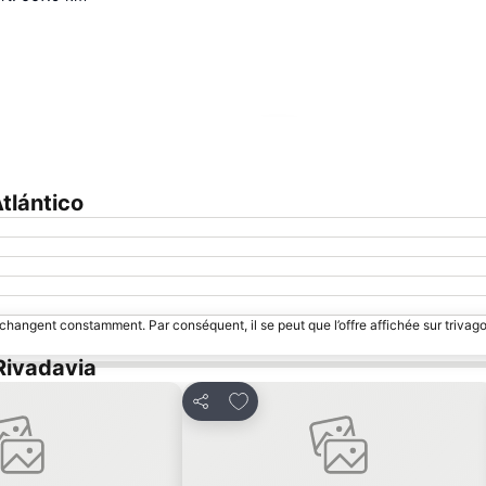
Agrandir la carte
tlántico
 changent constamment. Par conséquent, il se peut que l’offre affichée sur trivago
Rivadavia
s favoris
Ajouter à mes favoris
Partager