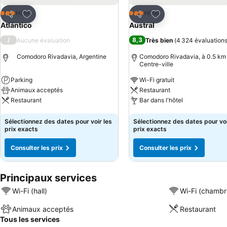
Ajouter à mes favoris
Ajouter à mes favor
Hôtel
Hôtel
3 Étoiles
3 Étoiles
Partager
Partager
Atlántico
Austral
/
8,3
Aucune évaluation
Très bien
(
4 324 évaluation
Comodoro Rivadavia, Argentine
Comodoro Rivadavia, à 0.5 km 
Centre-ville
Parking
Wi-Fi gratuit
Animaux acceptés
Restaurant
Restaurant
Bar dans l'hôtel
Consulter les prix
Consulter les prix
Sélectionnez des dates pour voir les
Sélectionnez des dates pour voi
prix exacts
prix exacts
Consulter les prix
Consulter les prix
Principaux services
Wi-Fi (hall)
Wi-Fi (chambr
Animaux acceptés
Restaurant
Tous les services