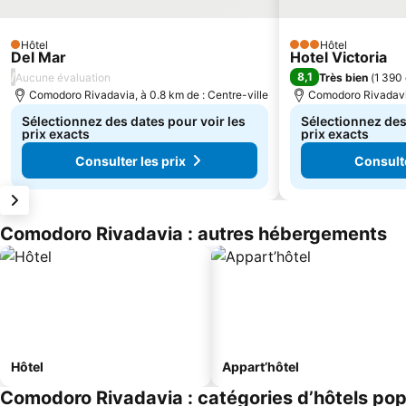
Hôtel
Hôtel
1 Étoiles
3 Étoiles
Del Mar
Hotel Victoria
/
8,1
Aucune évaluation
Très bien
(
1 390 
Comodoro Rivadavia, à 0.8 km de : Centre-ville
Comodoro Rivadavia
Sélectionnez des dates pour voir les
Sélectionnez des
prix exacts
prix exacts
Consulter les prix
Consulte
Comodoro Rivadavia : autres hébergements
Hôtel
Appart’hôtel
Comodoro Rivadavia : catégories d’hôtels pop