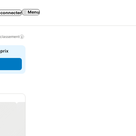
Menu
 connecter
 classement
 prix