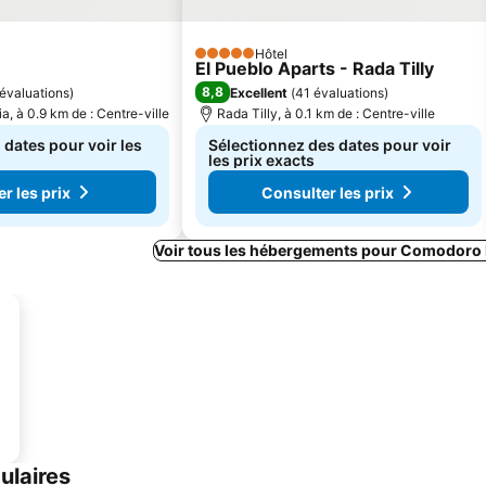
Hôtel
5 Étoiles
El Pueblo Aparts - Rada Tilly
8,8
évaluations
)
Excellent
(
41 évaluations
)
, à 0.9 km de : Centre-ville
Rada Tilly, à 0.1 km de : Centre-ville
 dates pour voir les
Sélectionnez des dates pour voir
les prix exacts
r les prix
Consulter les prix
Voir tous les hébergements pour Comodoro 
ulaires