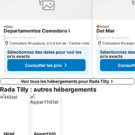
Hôtel
Hôtel
1 Étoiles
Departamentos Comodoro I
Del Mar
/
/
Aucune évaluation
Aucune évaluation
Comodoro Rivadavia, à 0.6 km de : Centre-ville
Comodoro Rivadavia
Sélectionnez des dates pour voir les
Sélectionnez des
prix exacts
prix exacts
Consulter les prix
Consulte
Voir tous les hébergements pour Rada Tilly
Rada Tilly : autres hébergements
Hôtel
Appart’hôt