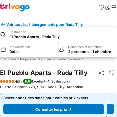
Favoris
Se con
Me
Voir tous les hébergements pour Rada Tilly
Destination
El Pueblo Aparts - Rada Tilly
Arrivée/départ
Personnes et chambres
Dates
2 personnes, 1 chambre
Comment les paiements influencent notre classement
El Pueblo Aparts - Rada Tilly
Partager
Aj
Hôtel
8,8
Excellent
(
41 évaluations
)
5 Étoiles
Puerto Belgrano 728, 9001, Rada Tilly, Argentine
Sélectionnez des dates pour voir les prix exacts
Sélectionnez des dates pour voir les prix exacts
Consulter les prix
Consulter les prix