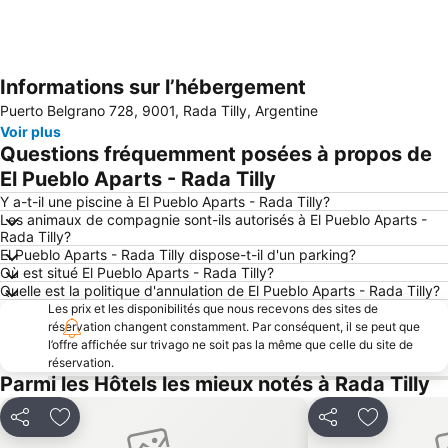
Informations sur l’hébergement
Agrandir la carte
Puerto Belgrano 728, 9001, Rada Tilly, Argentine
Voir plus
Questions fréquemment posées à propos de
El Pueblo Aparts - Rada Tilly
Y a-t-il une piscine à El Pueblo Aparts - Rada Tilly?
Les animaux de compagnie sont-ils autorisés à El Pueblo Aparts -
Rada Tilly?
El Pueblo Aparts - Rada Tilly dispose-t-il d'un parking?
Où est situé El Pueblo Aparts - Rada Tilly?
Quelle est la politique d'annulation de El Pueblo Aparts - Rada Tilly?
Les prix et les disponibilités que nous recevons des sites de
réservation changent constamment. Par conséquent, il se peut que
l’offre affichée sur trivago ne soit pas la même que celle du site de
réservation.
Parmi les Hôtels les mieux notés à Rada Tilly
Partager
Ajouter à mes favoris
Partager
Ajouter à 