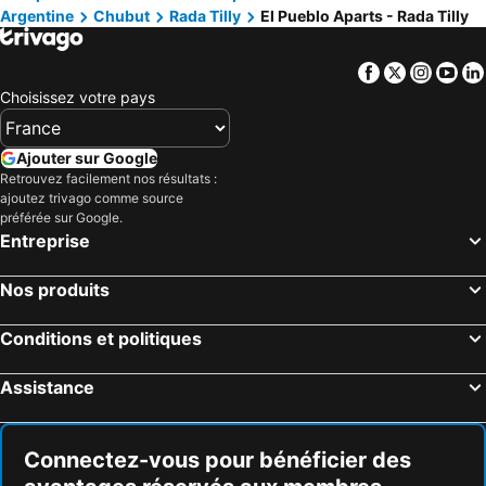
Argentine
Chubut
Rada Tilly
El Pueblo Aparts - Rada Tilly
Facebook
Twitter
Insta
Yo
Choisissez votre pays
Ajouter sur Google
Retrouvez facilement nos résultats :
ajoutez trivago comme source
préférée sur Google.
Entreprise
Nos produits
Conditions et politiques
Assistance
Connectez-vous pour bénéficier des