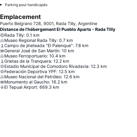
Parking pour handicapés
Emplacement
Puerto Belgrano 728, 9001, Rada Tilly, Argentine
Distance de l’hébergement El Pueblo Aparts - Rada Tilly
Rada Tilly
:
0.1
km
Museo Regional Rada Tilly
:
0.7
km
Campo de jineteada "El Palenque"
:
7.8
km
General José de San Martín
:
10
km
Museo Ferroportuario
:
10.4
km
Grietas de la Tranquera
:
12.2
km
Estadio Municipal de Comodoro Rivadavia
:
12.3
km
Federación Deportiva YPF
:
12.5
km
Museo Nacional del Petróleo
:
12.6
km
Monumento al Gaucho
:
16.2
km
El Tepual Airport
:
669.3
km