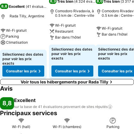
8,3
8,0
Très bien
(
4 324 évaluations
Très bien
)
(
3 317 é
8,8
Excellent
(
41 évaluations
)
Comodoro Rivadavia, à
Comodoro Rivadavi
0.5 km de : Centre-ville
0.5 km de : Centre-
Rada Tilly, Argentine
Wi-Fi gratuit
Wi-Fi gratuit
Wi-Fi gratuit
Restaurant
Bar dans l'hôtel
Parking
Bar dans l'hôtel
Climatisation
Sélectionnez des dates
Sélectionnez des da
pour voir les prix
pour voir les prix
Sélectionnez des dates
exacts
exacts
pour voir les prix
exacts
Consulter les prix
Consulter les prix
Consulter les prix
Voir tous les hébergements pour Rada Tilly
Avis
Excellent
8,8
sur la base de 41 évaluations provenant de sites
réputés
Principaux services
Wi-Fi (hall)
Wi-Fi (chambres)
Parking