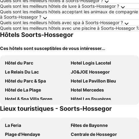
Quels sont les meilleurs hôtels à Soorts-Hossegor ?
Quels sont les meilleurs hôtels de luxe à Soorts-Hossegor ?
Quels sont les meilleurs hôtels acceptant les animaux de compagnie
à Soorts-Hossegor ?
Quels sont les meilleurs hôtels avec spa à Soorts-Hossegor ?
Quels sont les meilleurs hôtels avec une piscine à Soorts-Hossegor ?
Hôtels Soorts-Hossegor
Ces hôtels sont susceptibles de vous intéresser...
Hôtel du Parc
Hotel Logis Lacotel
Le Relais Du Lac
JO&JOE Hossegor
Hôtel du Parc & Spa
Hotel Le Pavillon Bleu
Hôtel de La Plage
Hotel Mercedes
Hotel & Spa Villa Seren
Hôtel Les Fougères
Lieux touristiques - Soorts-Hossegor
Les Hortensias du Lac
Hotel 202
Hotel Caplandes
Paloma
La Feria
Fêtes de Bayonne
Hotel Diu Biban - Hossegor
Le Rey
Plage d'Hendaye
Centrale de Hossegor
Chambre Privée Chez l'Habitant
Hotel Bleu Soleil