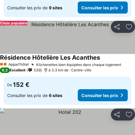
Consulter les prix de
9 sites
Consulter les prix
Choix populaire
Partager
Aj
Résidence Hôtelière Les Acanthes
Appart’hôtel
Kitchenettes bien équipées dans chaque logement
2 Étoiles
9,2
Excellent
539
à 3.3 km de : Centre-ville
152 €
De
Consulter les prix de
6 sites
Consulter les prix
Partager
Aj