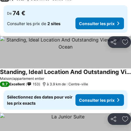
74 €
De
Consulter les prix de
2 sites
Consulter les prix
Partager
Aj
Standing, Ideal Location And Outstanding Views Of The Ocean
Maison/appartement entier
9,7
Excellent
153
à 3.9 km de : Centre-ville
Sélectionnez des dates pour voir
Consulter les prix
les prix exacts
Partager
Aj