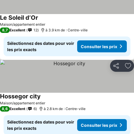
Le Soleil d’Or
Maison/appartement entier
8,7
Excellent
12
à 3.9 km de : Centre-ville
Sélectionnez des dates pour voir
Consulter les prix
les prix exacts
Partager
Aj
Hossegor city
Maison/appartement entier
8,6
Excellent
6
à 2.8 km de : Centre-ville
Sélectionnez des dates pour voir
Consulter les prix
les prix exacts