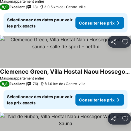
Maison/appartement entier
8,9
Excellent
18
à 0.5 km de : Centre-ville
Sélectionnez des dates pour voir
Consulter les prix
les prix exacts
Partager
Aj
Clemence Green, Villa Hostal Naou Hossegor- wifi - sauna - salle de sport - netflix
Maison/appartement entier
8,8
Excellent
76
à 1.0 km de : Centre-ville
Sélectionnez des dates pour voir
Consulter les prix
les prix exacts
Partager
Aj