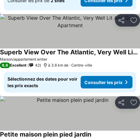
Consulter les prix de
2 sites
Consulter les prix
Partager
Aj
Superb View Over The Atlantic, Very Well Lit And Quiet Apartment
Maison/appartement entier
8,6
Excellent
42
à 3.6 km de : Centre-ville
Sélectionnez des dates pour voir
Consulter les prix
les prix exacts
Partager
Aj
Petite maison plein pied jardin