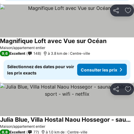
Partager
Aj
Magnifique Loft avec Vue sur Océan
Maison/appartement entier
9,6
Excellent
148
à 3.8 km de : Centre-ville
Sélectionnez des dates pour voir
Consulter les prix
les prix exacts
Partager
Aj
Julia Blue, Villa Hostal Naou Hossegor - sauna - salle de sport - wifi - netflix
Maison/appartement entier
8,8
Excellent
77
à 1.0 km de : Centre-ville