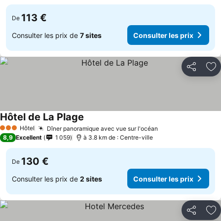
113 €
De
Consulter les prix de
7 sites
Consulter les prix
Partager
Aj
Hôtel de La Plage
Hôtel
Dîner panoramique avec vue sur l'océan
3 Étoiles
8,9
Excellent
1 059
à 3.8 km de : Centre-ville
130 €
De
Consulter les prix de
2 sites
Consulter les prix
Partager
Aj