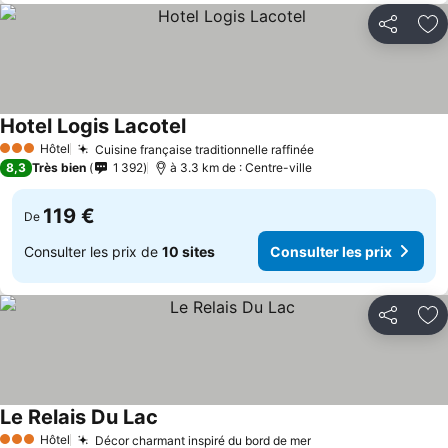
Partager
Aj
Hotel Logis Lacotel
Hôtel
Cuisine française traditionnelle raffinée
3 Étoiles
8,3
Très bien
1 392
à 3.3 km de : Centre-ville
119 €
De
Consulter les prix de
10 sites
Consulter les prix
Partager
Aj
Le Relais Du Lac
Hôtel
Décor charmant inspiré du bord de mer
3 Étoiles