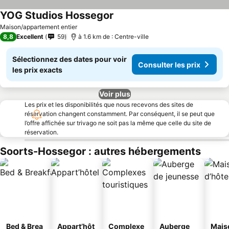
YOG Studios Hossegor
Maison/appartement entier
8,8
Excellent
59
à 1.6 km de : Centre-ville
Sélectionnez des dates pour voir
Consulter les prix
les prix exacts
Voir plus
Les prix et les disponibilités que nous recevons des sites de
réservation changent constamment. Par conséquent, il se peut que
l’offre affichée sur trivago ne soit pas la même que celle du site de
réservation.
Soorts-Hossegor : autres hébergements
Bed & Brea
Appart’hôt
Complexe
Auberge
Mais