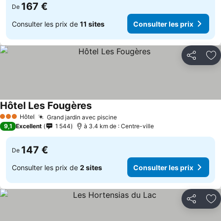
167 €
De
Consulter les prix de
11 sites
Consulter les prix
Partager
Aj
Hôtel Les Fougères
Hôtel
Grand jardin avec piscine
3 Étoiles
9,1
Excellent
1 544
à 3.4 km de : Centre-ville
147 €
De
Consulter les prix de
2 sites
Consulter les prix
Partager
Aj