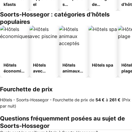
kfasts
el
s
de
d’hô
touristique
jeunesse
Soorts-Hossegor : catégories d’hôtels
s
populaires
Hôtels
Hôtels
Hôtels
Hôtels spa
Hôtel
économiq
avec
animaux
plag
ues
piscine
acceptés
Fourchette de prix
Hôtels - Soorts-Hossegor -
Fourchette de prix
de
‎54 €
à
‎261 €
(Prix
par nuit)
Questions fréquemment posées au sujet de
Soorts-Hossegor