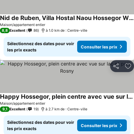
Nid de Ruben, Villa Hostal Naou Hossegor Wifi Netflix Sauna
Maison/appartement entier
8,8
Excellent
86
à 1.0 km de : Centre-ville
Sélectionnez des dates pour voir
Consulter les prix
les prix exacts
Partager
Aj
Happy Hossegor, plein centre avec vue sur lac et parc Rosny
Maison/appartement entier
9,1
Excellent
19
à 2.7 km de : Centre-ville
Sélectionnez des dates pour voir
Consulter les prix
les prix exacts