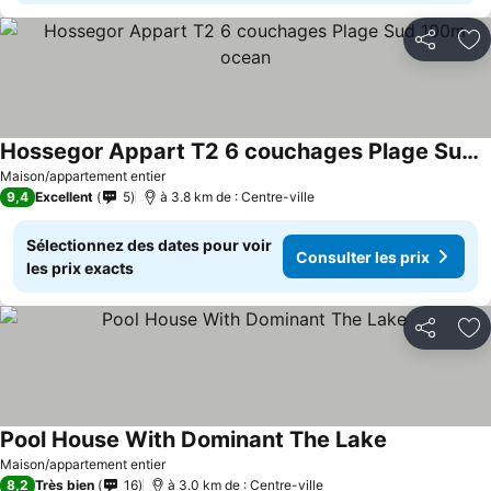
Partager
Aj
Hossegor Appart T2 6 couchages Plage Sud 100m ocean
Maison/appartement entier
9,4
Excellent
5
à 3.8 km de : Centre-ville
Sélectionnez des dates pour voir
Consulter les prix
les prix exacts
Partager
Aj
Pool House With Dominant The Lake
Maison/appartement entier
8,2
Très bien
16
à 3.0 km de : Centre-ville