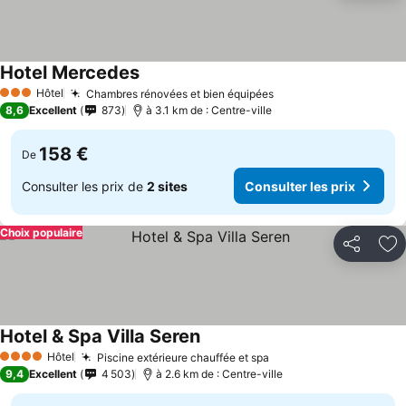
Hotel Mercedes
Hôtel
Chambres rénovées et bien équipées
3 Étoiles
8,6
Excellent
873
à 3.1 km de : Centre-ville
158 €
De
Consulter les prix de
2 sites
Consulter les prix
Choix populaire
Partager
Aj
Hotel & Spa Villa Seren
Hôtel
Piscine extérieure chauffée et spa
4 Étoiles
9,4
Excellent
4 503
à 2.6 km de : Centre-ville