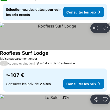
Sélectionnez des dates pour voir
Consulter les prix
les prix exacts
Partager
Aj
Roofless Surf Lodge
Maison/appartement entier
/
à 0.4 km de : Centre-ville
Aucune évaluation
107 €
De
Consulter les prix de
2 sites
Consulter les prix
Partager
Aj