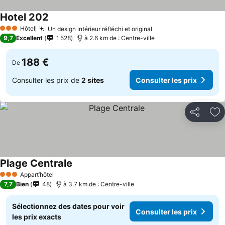
Hotel 202
Hôtel
Un design intérieur réfléchi et original
3 Étoiles
9,7
Excellent
1 528
à 2.6 km de : Centre-ville
188 €
De
Consulter les prix de
2 sites
Consulter les prix
Partager
Aj
Plage Centrale
Appart’hôtel
3 Étoiles
7,7
Bien
48
à 3.7 km de : Centre-ville
Sélectionnez des dates pour voir
Consulter les prix
les prix exacts