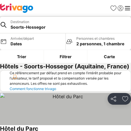
Favoris
Se con
Me
Destination
Soorts-Hossegor
Arrivée/départ
Personnes et chambres
Dates
2 personnes, 1 chambre
Trier
Filtrer
Carte
Hôtels - Soorts-Hossegor (Aquitaine, France)
Ce référencement par défaut prend en compte l’intérêt probable pour
l’utilisateur, le tarif proposé et la compensation versée par les
annonceurs. Les offres ne sont pas exhaustives.
Comment fonctionne trivago
Partager
Aj
Hôtel du Parc