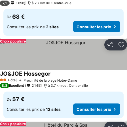
7,1
1 898
à 2.7 km de : Centre-ville
68 €
De
Consulter les prix de
2 sites
Consulter les prix
Choix populaire
Partager
Aj
JO&JOE Hossegor
Hôtel
Proximité de la plage Notre-Dame
2 Étoiles
8,8
Excellent
2 145
à 3.7 km de : Centre-ville
57 €
De
Consulter les prix de
12 sites
Consulter les prix
Choix populaire