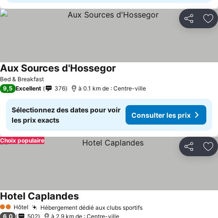
Partager
Aj
Aux Sources d'Hossegor
Bed & Breakfast
9,5
Excellent
376
à 0.1 km de : Centre-ville
Sélectionnez des dates pour voir
Consulter les prix
les prix exacts
Choix populaire
Partager
Aj
Hotel Caplandes
Hôtel
Hébergement dédié aux clubs sportifs
2 Étoiles
6,0
502
à 2.9 km de : Centre-ville