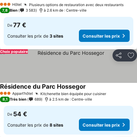
Hôtel
Plusieurs options de restauration avec deux restaurants
3 Étoiles
7,8
Bien
3 583
à 2.6 km de : Centre-ville
77 €
De
Consulter les prix de
3 sites
Consulter les prix
Choix populaire
Partager
Aj
Résidence du Parc Hossegor
Appart’hôtel
Kitchenette bien équipée pour cuisiner
3 Étoiles
8,1
Très bien
689
à 2.5 km de : Centre-ville
54 €
De
Consulter les prix de
8 sites
Consulter les prix