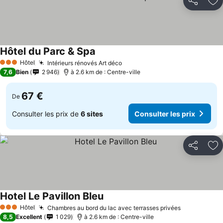
Partager
Aj
Hôtel du Parc & Spa
Hôtel
Intérieurs rénovés Art déco
3 Étoiles
7,6
Bien
2 946
à 2.6 km de : Centre-ville
67 €
De
Consulter les prix de
6 sites
Consulter les prix
Partager
Aj
Hotel Le Pavillon Bleu
Hôtel
Chambres au bord du lac avec terrasses privées
3 Étoiles
8,5
Excellent
1 029
à 2.6 km de : Centre-ville