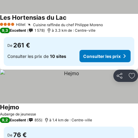
Les Hortensias du Lac
Hôtel
Cuisine raffinée du chef Philippe Moreno
4 Étoiles
9,3
Excellent
1 578
à 3.3 km de : Centre-ville
261 €
De
Consulter les prix de
10 sites
Consulter les prix
Partager
Aj
Hejmo
Auberge de jeunesse
9,2
Excellent
855
à 1.4 km de : Centre-ville
76 €
De