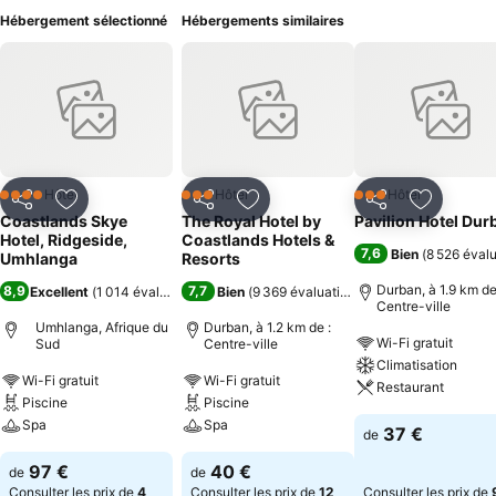
Hébergement sélectionné
Hébergements similaires
Hôtel
Hôtel
Hôtel
4 Étoiles
3 Étoiles
3 Étoiles
Partager
Ajouter à mes favoris
Partager
Ajouter à mes favoris
Partager
Ajouter à
Coastlands Skye
The Royal Hotel by
Pavilion Hotel Dur
Hotel, Ridgeside,
Coastlands Hotels &
7,6
Bien
(
8 526 éval
Umhlanga
Resorts
Durban, à 1.9 km de
8,9
7,7
Excellent
(
1 014 évaluations
)
Bien
(
9 369 évaluations
)
Centre-ville
Umhlanga, Afrique du
Durban, à 1.2 km de :
Wi-Fi gratuit
Sud
Centre-ville
Climatisation
Wi-Fi gratuit
Wi-Fi gratuit
Restaurant
Piscine
Piscine
Spa
Spa
37 €
de
97 €
40 €
de
de
Consulter les prix de
4
Consulter les prix de
12
Consulter les prix de