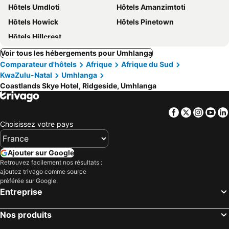
Hôtels Umdloti
Hôtels Amanzimtoti
Hôtels Howick
Hôtels Pinetown
Hôtels Hillcrest
Voir tous les hébergements pour Umhlanga
Comparateur d'hôtels
Afrique
Afrique du Sud
KwaZulu-Natal
Umhlanga
Coastlands Skye Hotel, Ridgeside, Umhlanga
Facebook
Twitter
Insta
Yo
Choisissez votre pays
Ajouter sur Google
Retrouvez facilement nos résultats :
ajoutez trivago comme source
préférée sur Google.
Entreprise
Nos produits