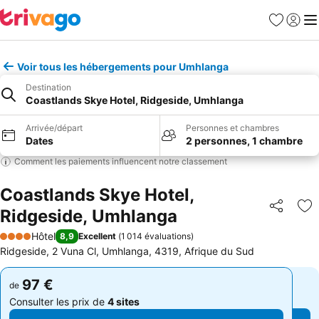
Favoris
Se con
Me
Voir tous les hébergements pour Umhlanga
Destination
Coastlands Skye Hotel, Ridgeside, Umhlanga
Arrivée/départ
Personnes et chambres
Dates
2 personnes, 1 chambre
Comment les paiements influencent notre classement
Coastlands Skye Hotel,
Ridgeside, Umhlanga
Partager
Aj
Hôtel
8,9
Excellent
(
1 014 évaluations
)
4 Étoiles
Ridgeside, 2 Vuna Cl, Umhlanga, 4319, Afrique du Sud
97 €
97 €
de
de
Consulter les prix de
4 sites
Consulter les prix de
4 sites