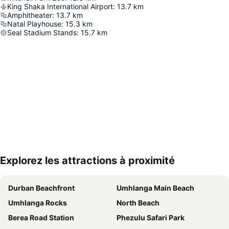
King Shaka International Airport
:
13.7
km
Amphitheater
:
13.7
km
Natal Playhouse
:
15.3
km
Seal Stadium Stands
:
15.7
km
Explorez les attractions à proximité
Agrandir la carte
Durban Beachfront
Umhlanga Main Beach
Umhlanga Rocks
North Beach
Berea Road Station
Phezulu Safari Park