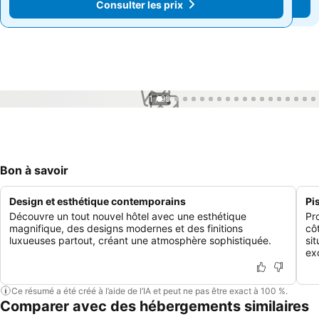
Consulter les prix
Consulter les prix
1 / 99
Bon à savoir
Design et esthétique contemporains
Pi
Découvre un tout nouvel hôtel avec une esthétique
Pr
magnifique, des designs modernes et des finitions
cô
luxueuses partout, créant une atmosphère sophistiquée.
si
ex
Ce résumé a été créé à l’aide de l’IA et peut ne pas être exact à 100 %.
Comparer avec des hébergements similaires