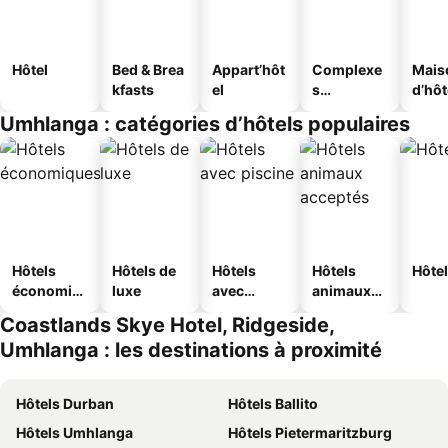
Hôtel
Bed & Brea
Appart’hôt
Complexe
Mais
kfasts
el
s
d’hô
touristique
Umhlanga : catégories d’hôtels populaires
s
Hôtels
Hôtels de
Hôtels
Hôtels
Hôtel
économiq
luxe
avec
animaux
ues
piscine
acceptés
Coastlands Skye Hotel, Ridgeside,
Umhlanga : les destinations à proximité
Hôtels Durban
Hôtels Ballito
Hôtels Umhlanga
Hôtels Pietermaritzburg