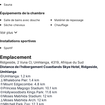
Sauna
Équipements de la chambre
Salle de bains avec douche
Matériel de repassage
Sèche-cheveux
Chauffage
Voir plus
Installations sportives
Sportif
Emplacement
Ridgeside, 2 Vuna Cl, Umhlanga, 4319, Afrique du Sud
Distance de l’hébergement Coastlands Skye Hotel, Ridgeside,
Umhlanga
Umhlanga
:
1.2
km
Whalebone Pier
:
1.4
km
Mount Edgecombe
:
4.8
km
Princess Magogo Stadium
:
10.1
km
Hollywoodbets Kings Park
:
11.6
km
Moses Mabhida Stadium
:
12
km
Moses Mabhida Arch
:
12
km
Mitchell Park Zoo
:
12.3
km