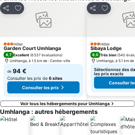
Partager
Ajouter à mes favoris
Partager
Ajouter à mes
Hôtel
Hôtel
3 Étoiles
3 Étoiles
Garden Court Umhlanga
Sibaya Lodge
8,7
8,0
Excellent
(
6 537 évaluations
)
Très bien
(
540 évalu
Umhlanga, à 1.5 km de : Centre-ville
Umhlanga, à 5.1 km de 
Sélectionnez des da
94 €
de
les prix exacts
Consulter les prix de
6 sites
Consulter le
Consulter les prix
Voir tous les hébergements pour Umhlanga
Umhlanga : autres hébergements