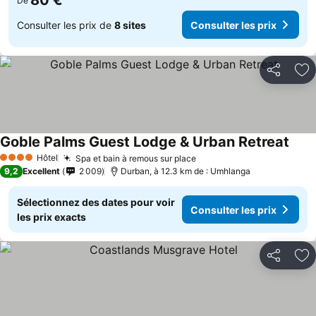
80 €
De
Consulter les prix de
8 sites
Consulter les prix
Partager
Aj
Goble Palms Guest Lodge & Urban Retreat
Hôtel
Spa et bain à remous sur place
4 Étoiles
9,2
Excellent
2 009
Durban, à 12.3 km de : Umhlanga
Sélectionnez des dates pour voir
Consulter les prix
les prix exacts
Partager
Aj