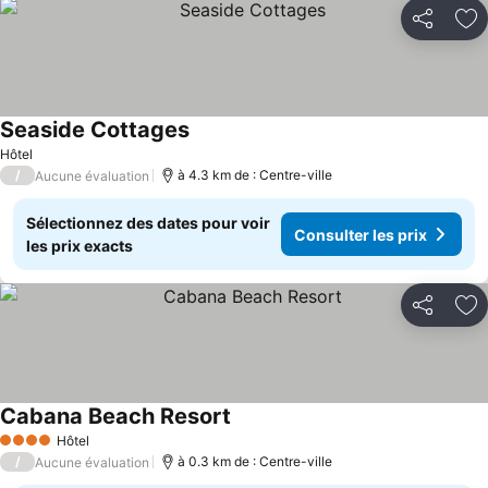
Partager
Aj
Seaside Cottages
Hôtel
/
à 4.3 km de : Centre-ville
Aucune évaluation
Sélectionnez des dates pour voir
Consulter les prix
les prix exacts
Partager
Aj
Cabana Beach Resort
Hôtel
4 Étoiles
/
à 0.3 km de : Centre-ville
Aucune évaluation