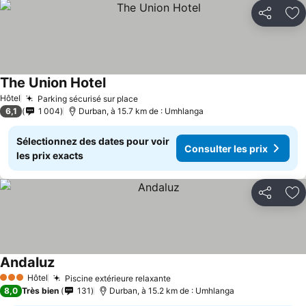
Partager
Aj
The Union Hotel
Hôtel
Parking sécurisé sur place
6,1
1 004
Durban, à 15.7 km de : Umhlanga
Sélectionnez des dates pour voir
Consulter les prix
les prix exacts
Partager
Aj
Andaluz
Hôtel
Piscine extérieure relaxante
3 Étoiles
8,0
Très bien
131
Durban, à 15.2 km de : Umhlanga