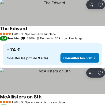
Partager
Aj
The Edward
Hôtel
Spa bien-être sur place
4 Étoiles
8,4
Très bien
5 809
Durban, à 15.1 km de : Umhlanga
74 €
De
Consulter les prix de
9 sites
Consulter les prix
Partager
Aj
McAllisters on 8th
Hôtel
Spa et sauna de luxe sur place
4 Étoiles