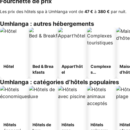
Fourchette de prix
Les prix des hôtels spa à Umhlanga vont de
‎47 €
à
‎380 €
par nuit.
Umhlanga : autres hébergements
Hôtel
Bed & Brea
Appart’hôt
Complexe
Mais
kfasts
el
s
d’hô
touristique
Umhlanga : catégories d’hôtels populaires
s
Hôtels
Hôtels de
Hôtels
Hôtels
Hôtel