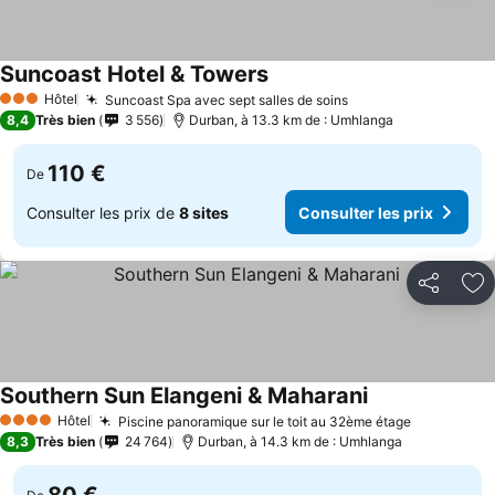
Suncoast Hotel & Towers
Hôtel
Suncoast Spa avec sept salles de soins
3 Étoiles
8,4
Très bien
3 556
Durban, à 13.3 km de : Umhlanga
110 €
De
Consulter les prix de
8 sites
Consulter les prix
Partager
Aj
Southern Sun Elangeni & Maharani
Hôtel
Piscine panoramique sur le toit au 32ème étage
4 Étoiles
8,3
Très bien
24 764
Durban, à 14.3 km de : Umhlanga