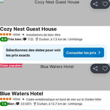
Partager
Aj
Cozy Nest Guest House
Hôtel
Installations de bien-être
4 Étoiles
8,0
Très bien
112
Durban, à 7.3 km de : Umhlanga
Sélectionnez des dates pour voir
Consulter les prix
les prix exacts
Choix populaire
Partager
Aj
Blue Waters Hotel
Hôtel
Cadre emblématique en bord de mer sur le Golden Mile
4 Étoiles
7,9
Bien
33 087
Durban, à 13.7 km de : Umhlanga