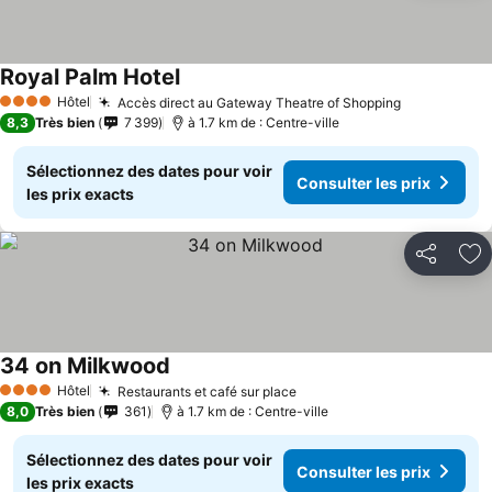
Royal Palm Hotel
Hôtel
Accès direct au Gateway Theatre of Shopping
4 Étoiles
8,3
Très bien
7 399
à 1.7 km de : Centre-ville
Sélectionnez des dates pour voir
Consulter les prix
les prix exacts
Partager
Aj
34 on Milkwood
Hôtel
Restaurants et café sur place
4 Étoiles
8,0
Très bien
361
à 1.7 km de : Centre-ville
Sélectionnez des dates pour voir
Consulter les prix
les prix exacts