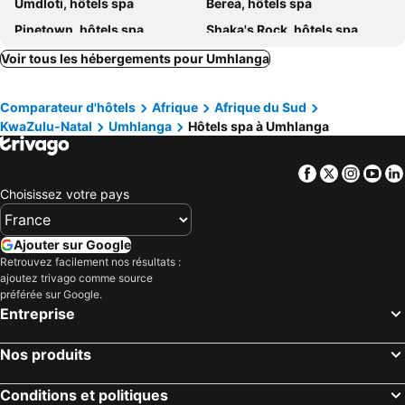
Umdloti, hôtels spa
Berea, hôtels spa
Garden Court Marine Parade
The Edward
Pinetown, hôtels spa
Shaka's Rock, hôtels spa
Andaluz
33onBazley Hotel
Westville, hôtels spa
KwaDukuza, hôtels spa
Voir tous les hébergements pour Umhlanga
Coastlands Musgrave Hotel
The Union Hotel
Hillcrest, hôtels spa
Umhlali, hôtels spa
The Royal Hotel by Coastlands Hotels & Resorts
Bayside Hotel & Self Catering 110 West Street
Comparateur d'hôtels
Afrique
Afrique du Sud
Westbrook, hôtels spa
Craiglea, hôtels spa
Venti Dell'Est
Jay And Bee Guesthouse
KwaZulu-Natal
Umhlanga
Hôtels spa à Umhlanga
Blythedale Beach, hôtels spa
Warner Beach, hôtels spa
The Tropical Hut Lodges Westville
Facebook
Twitter
Insta
Yo
Choisissez votre pays
Ajouter sur Google
Retrouvez facilement nos résultats :
ajoutez trivago comme source
préférée sur Google.
Entreprise
Nos produits
Conditions et politiques