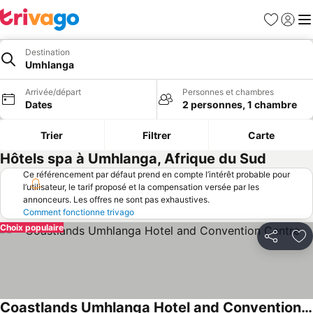
Favoris
Se con
Me
Destination
Umhlanga
Arrivée/départ
Personnes et chambres
Dates
2 personnes, 1 chambre
Trier
Filtrer
Carte
Hôtels spa à Umhlanga, Afrique du Sud
Ce référencement par défaut prend en compte l’intérêt probable pour
l’utilisateur, le tarif proposé et la compensation versée par les
annonceurs. Les offres ne sont pas exhaustives.
Comment fonctionne trivago
Choix populaire
Partager
Aj
Coastlands Umhlanga Hotel and Convention Centre