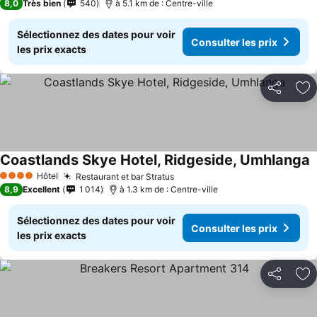
8,0
Très bien
540
à 5.1 km de : Centre-ville
Sélectionnez des dates pour voir
Consulter les prix
les prix exacts
Partager
Aj
Coastlands Skye Hotel, Ridgeside, Umhlanga
Hôtel
Restaurant et bar Stratus
4 Étoiles
8,9
Excellent
1 014
à 1.3 km de : Centre-ville
Sélectionnez des dates pour voir
Consulter les prix
les prix exacts
Partager
Aj