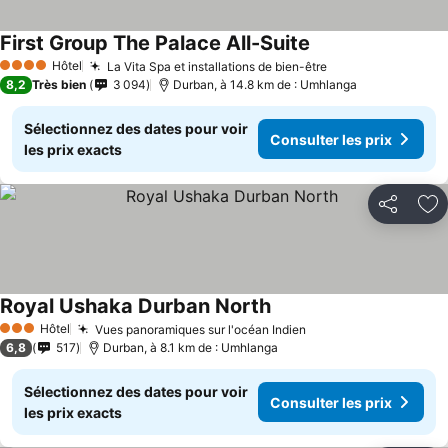
First Group The Palace All-Suite
Hôtel
La Vita Spa et installations de bien-être
4 Étoiles
8,2
Très bien
3 094
Durban, à 14.8 km de : Umhlanga
Sélectionnez des dates pour voir
Consulter les prix
les prix exacts
Partager
Aj
Royal Ushaka Durban North
Hôtel
Vues panoramiques sur l'océan Indien
3 Étoiles
6,8
517
Durban, à 8.1 km de : Umhlanga
Sélectionnez des dates pour voir
Consulter les prix
les prix exacts