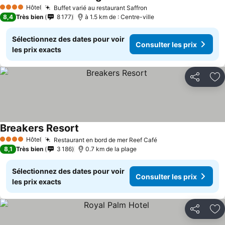
Hôtel
Buffet varié au restaurant Saffron
4 Étoiles
8,4
Très bien
8 177
à 1.5 km de : Centre-ville
Sélectionnez des dates pour voir
Consulter les prix
les prix exacts
Partager
Aj
Breakers Resort
Hôtel
Restaurant en bord de mer Reef Café
4 Étoiles
8,1
Très bien
3 186
0.7 km de la plage
Sélectionnez des dates pour voir
Consulter les prix
les prix exacts
Partager
Aj