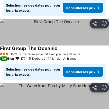
Sélectionnez des dates pour voir
Consulter les prix
les prix exacts
Partager
Aj
First Group The Oceanic
Hôtel
Terrasse sur le toit avec piscine extérieure
3 Étoiles
7,9
Bien
877
Durban, à 14.1 km de : Umhlanga
Sélectionnez des dates pour voir
Consulter les prix
les prix exacts
Partager
Aj