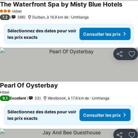
The Waterfront Spa by Misty Blue Hotels
Hôtel
3 Étoiles
7,2
386
Durban, à 16.8 km de : Umhlanga
Sélectionnez des dates pour voir
Consulter les prix
les prix exacts
Partager
Aj
Pearl Of Oysterbay
Hôtel
9,1
Excellent
33
Westbrook, à 17.6 km de : Umhlanga
Sélectionnez des dates pour voir
Consulter les prix
les prix exacts
Partager