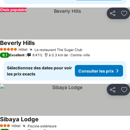
Choix populaire
Partager
Aj
Beverly Hills
Hôtel
Le restaurant The Sugar Club
5 Étoiles
9,1
Excellent
6 411
à 0.3 km de : Centre-ville
Sélectionnez des dates pour voir
Consulter les prix
les prix exacts
Partager
Aj
Sibaya Lodge
Hôtel
Piscine extérieure
3 Étoiles