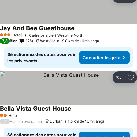
Aj
Jay And Bee Guesthouse
Hôtel
Cadre paisible à Westville North
3 Étoiles
7,8
Bien
128
Westville, à 19.0 km de : Umhlanga
Sélectionnez des dates pour voir
Consulter les prix
les prix exacts
Partager
Aj
Bella Vista Guest House
Hôtel
2 Étoiles
/
Durban, à 4.5 km de : Umhlanga
Aucune évaluation
Sélectionnez des dates pour voir