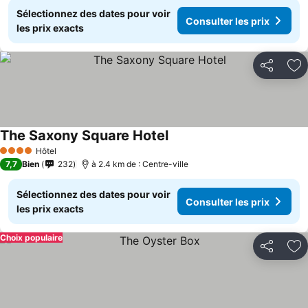
Sélectionnez des dates pour voir
Consulter les prix
les prix exacts
Partager
Aj
The Saxony Square Hotel
Hôtel
4 Étoiles
7,7
Bien
232
à 2.4 km de : Centre-ville
Sélectionnez des dates pour voir
Consulter les prix
les prix exacts
Choix populaire
Partager
Aj