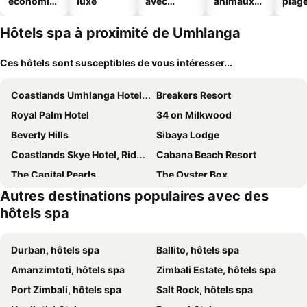
économiq
luxe
avec
animaux
plag
ues
piscine
acceptés
Hôtels spa à proximité de Umhlanga
Ces hôtels sont susceptibles de vous intéresser...
Coastlands Umhlanga Hotel and Convention Centre
Breakers Resort
Royal Palm Hotel
34 on Milkwood
Beverly Hills
Sibaya Lodge
Coastlands Skye Hotel, Ridgeside, Umhlanga
Cabana Beach Resort
The Capital Pearls
The Oyster Box
Autres destinations populaires avec des
The Quartz
Bella Vista Guest House
hôtels spa
Cozy Nest Guest House
Riverside And Spa
Goble Palms Guest Lodge & Urban Retreat
Suncoast Hotel & Towers
Durban, hôtels spa
Ballito, hôtels spa
Blue Waters Hotel
McAllisters on 8th
Amanzimtoti, hôtels spa
Zimbali Estate, hôtels spa
Luxe Avondale Boutique Hotel
Southern Sun Elangeni & Maharani
Port Zimbali, hôtels spa
Salt Rock, hôtels spa
Luxe Musgrave Boutique Hotel
First Group The Palace All-Suite