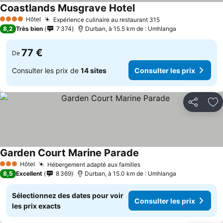
Coastlands Musgrave Hotel
Hôtel
Expérience culinaire au restaurant 315
4 Étoiles
8,2
Très bien
7 374
Durban, à 15.5 km de : Umhlanga
77 €
De
Consulter les prix de
14 sites
Consulter les prix
Partager
Aj
Garden Court Marine Parade
Hôtel
Hébergement adapté aux familles
3 Étoiles
8,5
Excellent
8 369
Durban, à 15.0 km de : Umhlanga
Sélectionnez des dates pour voir
Consulter les prix
les prix exacts