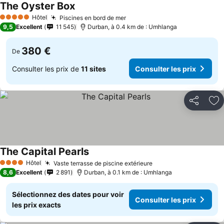
The Oyster Box
Hôtel
Piscines en bord de mer
5 Étoiles
9,5
Excellent
11 545
Durban, à 0.4 km de : Umhlanga
380 €
De
Consulter les prix de
11 sites
Consulter les prix
Partager
Aj
The Capital Pearls
Hôtel
Vaste terrasse de piscine extérieure
4 Étoiles
8,6
Excellent
2 891
Durban, à 0.1 km de : Umhlanga
Sélectionnez des dates pour voir
Consulter les prix
les prix exacts