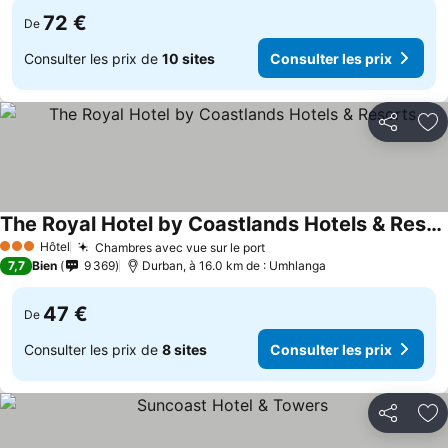
72 €
De
Consulter les prix de
10 sites
Consulter les prix
Partager
Aj
The Royal Hotel by Coastlands Hotels & Resorts
Hôtel
Chambres avec vue sur le port
3 Étoiles
7,7
Bien
9 369
Durban, à 16.0 km de : Umhlanga
47 €
De
Consulter les prix de
8 sites
Consulter les prix
Partager
Aj