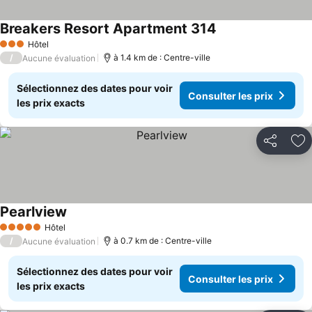
Breakers Resort Apartment 314
Hôtel
3 Étoiles
/
à 1.4 km de : Centre-ville
Aucune évaluation
Sélectionnez des dates pour voir
Consulter les prix
les prix exacts
Partager
Aj
Pearlview
Hôtel
5 Étoiles
/
à 0.7 km de : Centre-ville
Aucune évaluation
Sélectionnez des dates pour voir
Consulter les prix
les prix exacts