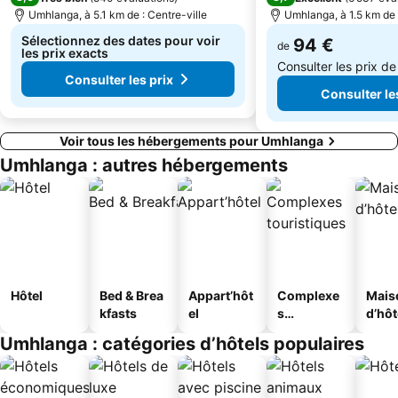
Umhlanga, à 5.1 km de : Centre-ville
Umhlanga, à 1.5 km de 
Sélectionnez des dates pour voir
94 €
de
les prix exacts
Consulter les prix d
Consulter les prix
Consulter le
Voir tous les hébergements pour Umhlanga
Umhlanga : autres hébergements
Hôtel
Bed & Brea
Appart’hôt
Complexe
Mais
kfasts
el
s
d’hô
touristique
Umhlanga : catégories d’hôtels populaires
s