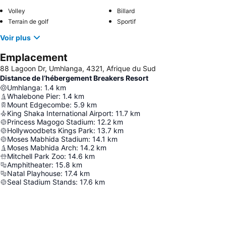
Volley
Billard
Terrain de golf
Sportif
Voir plus
Emplacement
88 Lagoon Dr, Umhlanga, 4321, Afrique du Sud
Distance de l’hébergement Breakers Resort
Umhlanga
:
1.4
km
Whalebone Pier
:
1.4
km
Mount Edgecombe
:
5.9
km
King Shaka International Airport
:
11.7
km
Princess Magogo Stadium
:
12.2
km
Hollywoodbets Kings Park
:
13.7
km
Moses Mabhida Stadium
:
14.1
km
Moses Mabhida Arch
:
14.2
km
Mitchell Park Zoo
:
14.6
km
Amphitheater
:
15.8
km
Natal Playhouse
:
17.4
km
Seal Stadium Stands
:
17.6
km