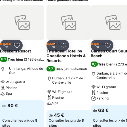
Hôtel
Hôtel
Hôtel
4 Étoiles
3 Étoiles
3 Étoiles
Partager
Ajouter à mes favoris
Partager
Ajouter à mes favoris
Partager
Ajouter à
Breakers Resort
The Royal Hotel by
Garden Court Sou
Coastlands Hotels &
Beach
8,1
Très bien
(
3 186 évaluations
)
Resorts
8,1
Très bien
(
9 273 é
Umhlanga, Afrique du
7,7
Bien
(
9 369 évaluations
)
Sud
Durban, à 2.3 km de
Centre-ville
Durban, à 1.2 km de :
Wi-Fi gratuit
Centre-ville
Wi-Fi gratuit
Piscine
Wi-Fi gratuit
Piscine
Spa
Piscine
Parking
Spa
80 €
de
63 €
de
45 €
de
Consulter les prix de
8
Consulter les prix de
8
Consulter les prix de
sites
sites
sites