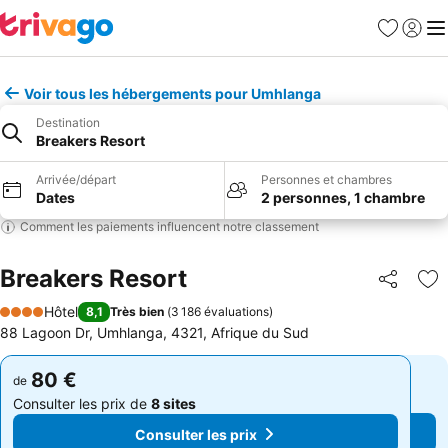
Favoris
Se con
Me
Voir tous les hébergements pour Umhlanga
Destination
Breakers Resort
Arrivée/départ
Personnes et chambres
Dates
2 personnes, 1 chambre
Comment les paiements influencent notre classement
Breakers Resort
Partager
Aj
Hôtel
8,1
Très bien
(
3 186 évaluations
)
4 Étoiles
88 Lagoon Dr, Umhlanga, 4321, Afrique du Sud
80 €
80 €
de
de
Consulter les prix de
8 sites
Consulter les prix de
8 sites
Consulter les prix
Consulter les prix