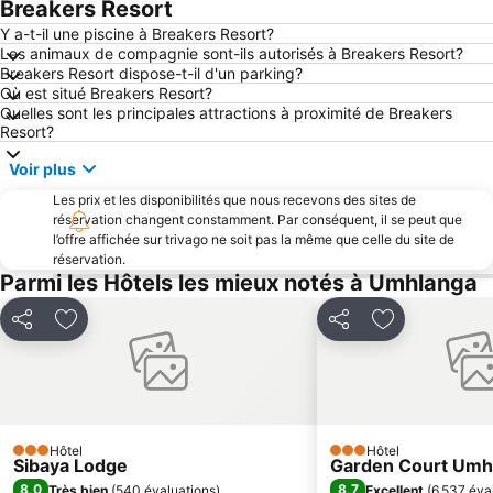
Breakers Resort
Y a-t-il une piscine à Breakers Resort?
Les animaux de compagnie sont-ils autorisés à Breakers Resort?
Breakers Resort dispose-t-il d'un parking?
Où est situé Breakers Resort?
Quelles sont les principales attractions à proximité de Breakers
Resort?
Voir plus
Les prix et les disponibilités que nous recevons des sites de
réservation changent constamment. Par conséquent, il se peut que
l’offre affichée sur trivago ne soit pas la même que celle du site de
réservation.
Parmi les Hôtels les mieux notés à Umhlanga
Partager
Ajouter à mes favoris
Partager
Ajouter à mes
Hôtel
Hôtel
3 Étoiles
3 Étoiles
Sibaya Lodge
Garden Court Umh
8,0
8,7
Très bien
(
540 évaluations
)
Excellent
(
6 537 éva