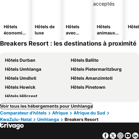
Hôtels
Hôtels de
Hôtels
Hôtels
Hôtel
économiq
luxe
avec
animaux
ues
piscine
acceptés
Breakers Resort : les destinations à proximité
Hôtels Durban
Hôtels Ballito
Hôtels Umhlanga
Hôtels Pietermaritzburg
Hôtels Umdloti
Hôtels Amanzimtoti
Hôtels Howick
Hôtels Pinetown
Hôtels Hillcrest
Voir tous les hébergements pour Umhlanga
Comparateur d'hôtels
Afrique
Afrique du Sud
KwaZulu-Natal
Umhlanga
Breakers Resort
Facebook
Twitter
Insta
Yo