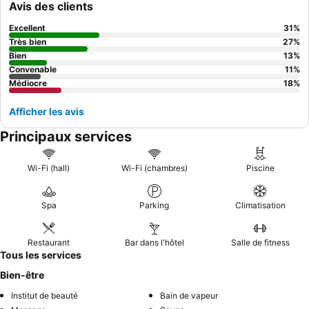
Avis des clients
Excellent
31
%
Très bien
27
%
Bien
13
%
Convenable
11
%
Médiocre
18
%
Afficher les avis
Principaux services
Wi-Fi (hall)
Wi-Fi (chambres)
Piscine
Spa
Parking
Climatisation
Restaurant
Bar dans l'hôtel
Salle de fitness
Tous les services
Bien-être
Institut de beauté
Bain de vapeur