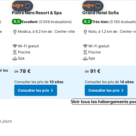
is
Ajouter à mes favoris
Ajouter à mes fav
Hôtel
Hôtel
4 Étoiles
4 Étoiles
Partager
Partager
Pietre Nere Resort & Spa
Grand Hotel Sofia
9,0
8,2
)
Excellent
(
3 009 évaluations
)
Très bien
(
3 193 évaluati
le
Modica, à 6.2 km de : Centre-ville
Noto, à 1.2 km de : Centre-vi
Wi-Fi gratuit
Wi-Fi gratuit
Piscine
Piscine
Spa
Spa
r les
78 €
91 €
de
de
Consulter les prix de
10 sites
Consulter les prix de
14 sites
Consulter les prix
Consulter les prix
Voir tous les hébergements po
s jours