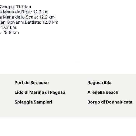
Giorgio
:
11.7
km
 Maria dell'Itria
:
12.2
km
a Maria delle Scale
:
12.2
km
San Giovanni Battista
:
12.8
km
17.3
km
:
25.8
km
Agrandir la carte
Port de Siracuse
Ragusa Ibla
Lido di Marina di Ragusa
Arenella beach
Spiaggia Sampieri
Borgo di Donnalucata