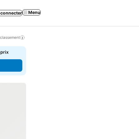
Menu
 connecter
 classement
 prix