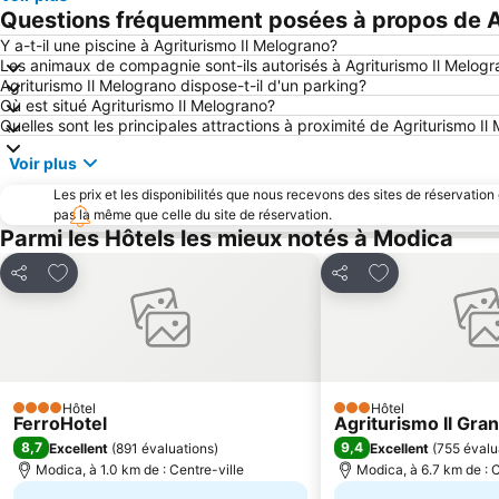
Questions fréquemment posées à propos de Ag
Y a-t-il une piscine à Agriturismo Il Melograno?
Les animaux de compagnie sont-ils autorisés à Agriturismo Il Melog
Agriturismo Il Melograno dispose-t-il d'un parking?
Où est situé Agriturismo Il Melograno?
Quelles sont les principales attractions à proximité de Agriturismo Il
Voir plus
Les prix et les disponibilités que nous recevons des sites de réservation
pas la même que celle du site de réservation.
Parmi les Hôtels les mieux notés à Modica
Ajouter à mes favoris
Ajouter à mes f
Partager
Partager
Hôtel
Hôtel
4 Étoiles
3 Étoiles
FerroHotel
Agriturismo Il Gra
8,7
9,4
Excellent
(
891 évaluations
)
Excellent
(
755 évalu
Modica, à 1.0 km de : Centre-ville
Modica, à 6.7 km de : C