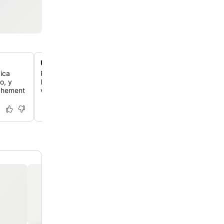
Un cadre tranquille au milieu d'anciennes oliveraies
ica
Plonge dans le calme et la tranquillité, entouré d'une ve
o, y
luxuriante et d'anciennes oliveraies, offrant une évasion 
îchement
vie quotidienne.