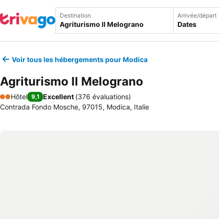
Destination
Arrivée/départ
Dates
Voir tous les hébergements pour Modica
Agriturismo Il Melograno
Hôtel
Excellent
(
376 évaluations
)
9,1
2 Étoiles
Contrada Fondo Mosche, 97015, Modica, Italie