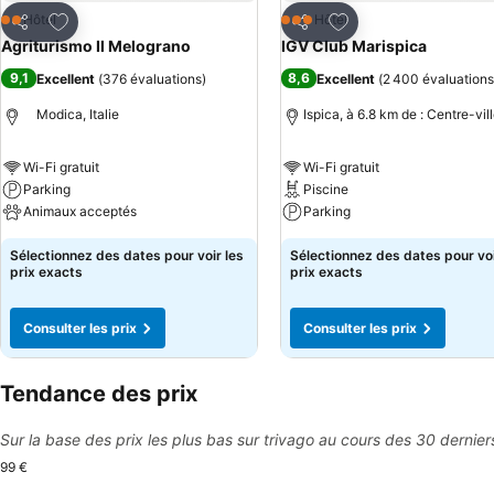
Ajouter à mes favoris
Ajouter à mes favor
Hôtel
Hôtel
2 Étoiles
3 Étoiles
Partager
Partager
Agriturismo Il Melograno
IGV Club Marispica
9,1
8,6
Excellent
(
376 évaluations
)
Excellent
(
2 400 évaluations
Modica, Italie
Ispica, à 6.8 km de : Centre-vil
Wi-Fi gratuit
Wi-Fi gratuit
Parking
Piscine
Animaux acceptés
Parking
Sélectionnez des dates pour voir les
Sélectionnez des dates pour voi
prix exacts
prix exacts
Consulter les prix
Consulter les prix
Tendance des prix
Sur la base des prix les plus bas sur trivago au cours des 30 dernier
99 €