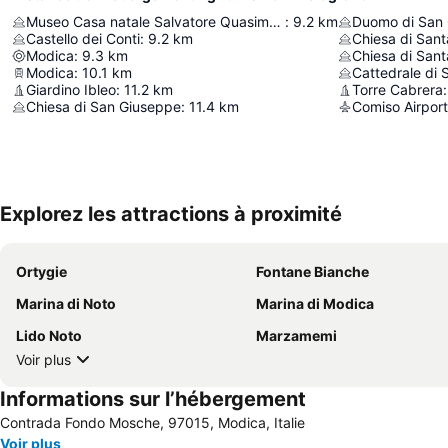
Museo Casa natale Salvatore Quasimodo
:
9.2
km
Duomo di San 
Castello dei Conti
:
9.2
km
Chiesa di Santa
Modica
:
9.3
km
Chiesa di Sant
Modica
:
10.1
km
Cattedrale di 
Giardino Ibleo
:
11.2
km
Torre Cabrera
:
Chiesa di San Giuseppe
:
11.4
km
Comiso Airport
Explorez les attractions à proximité
Ortygie
Fontane Bianche
Marina di Noto
Marina di Modica
Lido Noto
Marzamemi
Voir plus
Informations sur l’hébergement
Contrada Fondo Mosche, 97015, Modica, Italie
Voir plus