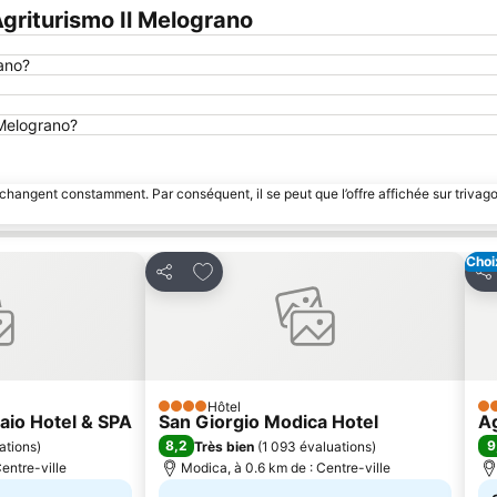
riturismo Il Melograno
rano?
 Melograno?
 changent constamment. Par conséquent, il se peut que l’offre affichée sur trivago
Choi
avoris
Ajouter à mes favoris
Partager
Pa
Hôtel
4 Étoiles
5 
naio Hotel & SPA
San Giorgio Modica Hotel
Ag
8,2
9
ations
)
Très bien
(
1 093 évaluations
)
entre-ville
Modica, à 0.6 km de : Centre-ville