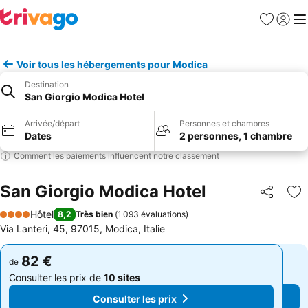
Favoris
Se con
Me
Voir tous les hébergements pour Modica
Destination
San Giorgio Modica Hotel
Arrivée/départ
Personnes et chambres
Dates
2 personnes, 1 chambre
Comment les paiements influencent notre classement
San Giorgio Modica Hotel
Partager
Aj
Hôtel
8,2
Très bien
(
1 093 évaluations
)
4 Étoiles
Via Lanteri, 45, 97015, Modica, Italie
82 €
82 €
de
de
Consulter les prix de
10 sites
Consulter les prix de
10 sites
Consulter les prix
Consulter les prix