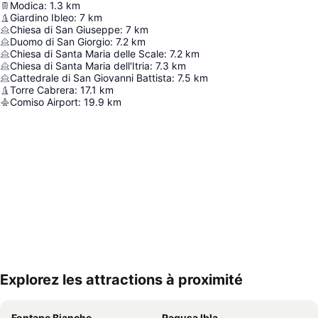
Modica
:
1.3
km
Giardino Ibleo
:
7
km
Chiesa di San Giuseppe
:
7
km
Duomo di San Giorgio
:
7.2
km
Chiesa di Santa Maria delle Scale
:
7.2
km
Chiesa di Santa Maria dell'Itria
:
7.3
km
Cattedrale di San Giovanni Battista
:
7.5
km
Torre Cabrera
:
17.1
km
Comiso Airport
:
19.9
km
Explorez les attractions à proximité
Agrandir la carte
Fontane Bianche
Ragusa Ibla