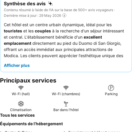
Synthèse des avis
Contenu résumé à l’aide de l’IA sur la base de 500+ avis voyageurs ·
Dernière mise à jour : 29 May 2026
Cet hôtel est un centre urbain dynamique, idéal pour les
touristes
et les
couples
à la recherche d'un séjour intéressant
et central. L'établissement bénéficie d'un
excellent
emplacement
directement au pied du Duomo di San Giorgio,
offrant un accès immédiat aux principales attractions de
Modica. Les clients peuvent apprécier l'esthétique unique des
espaces communs ornés de créations artistiques. Le personnel
Afficher plus
et le service exceptionnels, en particulier l'équipe d'accueil
chaleureuse, sont constamment salués, et le
buffet du petit-
Principaux services
déjeuner
est mis en avant pour son abondance et sa variété,
complété par des vues spectaculaires depuis la salle de petit-
déjeuner. Pour une expérience vraiment mémorable, pensez à
Wi-Fi (hall)
Wi-Fi (chambres)
Parking
réserver une chambre avec des
vues panoramiques
sur
Modica.
Climatisation
Bar dans l'hôtel
Tous les services
Équipements de l’hébergement