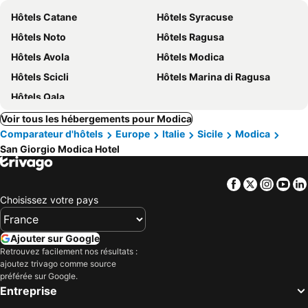
Hôtels Catane
Hôtels Syracuse
Hôtels Noto
Hôtels Ragusa
Hôtels Avola
Hôtels Modica
Hôtels Scicli
Hôtels Marina di Ragusa
Hôtels Qala
Voir tous les hébergements pour Modica
Comparateur d'hôtels
Europe
Italie
Sicile
Modica
San Giorgio Modica Hotel
Facebook
Twitter
Insta
Yo
Choisissez votre pays
Ajouter sur Google
Retrouvez facilement nos résultats :
ajoutez trivago comme source
préférée sur Google.
Entreprise