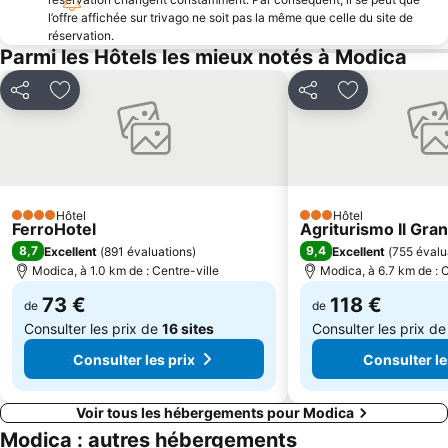
l’offre affichée sur trivago ne soit pas la même que celle du site de
réservation.
Parmi les Hôtels les mieux notés à Modica
Partager
Ajouter à mes favoris
Partager
Ajouter à mes
Hôtel
Hôtel
4 Étoiles
3 Étoiles
FerroHotel
Agriturismo Il Gra
8,7
9,4
Excellent
(
891 évaluations
)
Excellent
(
755 évalu
Modica, à 1.0 km de : Centre-ville
Modica, à 6.7 km de : C
73 €
118 €
de
de
Consulter les prix de
16 sites
Consulter les prix d
Consulter les prix
Consulter le
Voir tous les hébergements pour Modica
Modica : autres hébergements