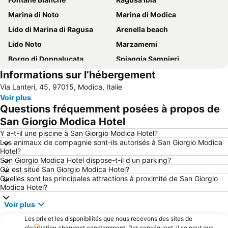
Marina di Noto
Marina di Modica
Lido di Marina di Ragusa
Arenella beach
Lido Noto
Marzamemi
Borgo di Donnalucata
Spiaggia Sampieri
Informations sur l’hébergement
Spiaggia di San Lorenzo
Ile de Correnti
Via Lanteri, 45, 97015, Modica, Italie
Giardino Ibleo
Lido Noto
Voir plus
Lido Avola
Playa Grande
Questions fréquemment posées à propos de
Donnafugata
Spiaggia Arenella
San Giorgio Modica Hotel
Lago di Santa Rosalia
Punta Secca
Y a-t-il une piscine à San Giorgio Modica Hotel?
Les animaux de compagnie sont-ils autorisés à San Giorgio Modica
Punta Braccetto
Late Baroque Towns of the Val di Noto
Hotel?
San Giorgio Modica Hotel dispose-t-il d'un parking?
Scoglitti
La cava di Ispica
Où est situé San Giorgio Modica Hotel?
Porto Turistico di Marina di Ragusa
Santa Maria del Focallo
Quelles sont les principales attractions à proximité de San Giorgio
Modica Hotel?
Réserve naturelle de Vendicari
île du cap Passero
Voir plus
Spiaggia Ognina
Carrozziere
Les prix et les disponibilités que nous recevons des sites de
réservation changent constamment. Par conséquent, il se peut que