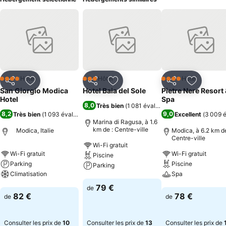
Hôtel
Hôtel
Hôtel
4 Étoiles
3 Étoiles
4 Étoiles
Partager
Ajouter à mes favoris
Partager
Ajouter à mes favoris
Partager
Ajouter à
San Giorgio Modica
Hotel Baia del Sole
Pietre Nere Resort
Hotel
Spa
8,0
Très bien
(
1 081 évaluations
)
8,2
9,0
Très bien
(
1 093 évaluations
)
Excellent
(
3 009 é
Marina di Ragusa, à 1.6
km de : Centre-ville
Modica, Italie
Modica, à 6.2 km de
Centre-ville
Wi-Fi gratuit
Wi-Fi gratuit
Wi-Fi gratuit
Piscine
Parking
Piscine
Parking
Climatisation
Spa
Consulter les prix
79 €
de
Consulter les prix
Consulter les pri
82 €
78 €
de
de
Consulter les prix de
10
Consulter les prix de
13
Consulter les prix de