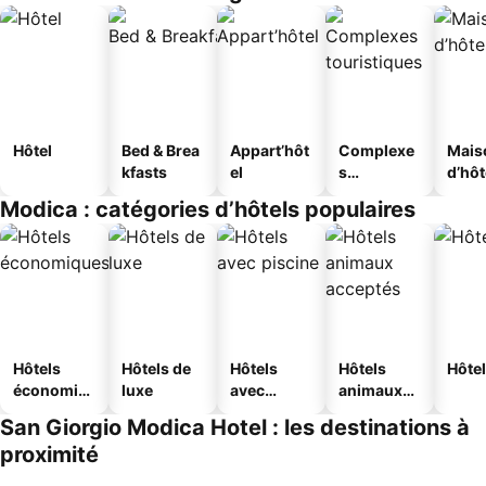
Hôtel
Bed & Brea
Appart’hôt
Complexe
Mais
kfasts
el
s
d’hô
touristique
Modica : catégories d’hôtels populaires
s
Hôtels
Hôtels de
Hôtels
Hôtels
Hôtel
économiq
luxe
avec
animaux
ues
piscine
acceptés
San Giorgio Modica Hotel : les destinations à
proximité