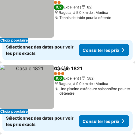
Partager
Ajouter à mes favoris
Consulter l
2 Étoiles
9,2
Excellent
82
Ragusa, à 5.0 km de : Modica
Tennis de table pour la détente
Consulter 
Choix populaire
Sélectionnez des dates pour voir
Consulter les prix
les prix exacts
Casale 1821
Partager
Ajouter à mes favoris
Consulter les p
3 Étoiles
9,0
Excellent
582
Ragusa, à 9.0 km de : Modica
Une piscine extérieure saisonnière pour te
détendre
Choix populaire
Sélectionnez des dates pour voir
Consulter les prix
les prix exacts