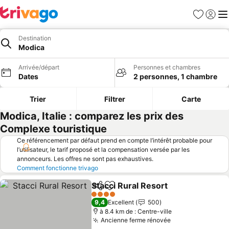
Favoris
Se con
Me
Destination
Modica
Arrivée/départ
Personnes et chambres
Dates
2 personnes, 1 chambre
Trier
Filtrer
Carte
Modica, Italie : comparez les prix des
Complexe touristique
Ce référencement par défaut prend en compte l’intérêt probable pour
l’utilisateur, le tarif proposé et la compensation versée par les
annonceurs. Les offres ne sont pas exhaustives.
Comment fonctionne trivago
Stacci Rural Resort
Partager
Ajouter à mes favoris
Consult
4 Étoiles
9,4
Excellent
500
à 8.4 km de : Centre-ville
Ancienne ferme rénovée
Consulter les p