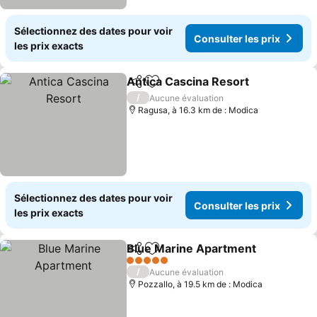
Sélectionnez des dates pour voir
Consulter les prix
les prix exacts
Antica Cascina Resort
Partager
Ajouter à mes favoris
Cons
/
Aucune évaluation
Ragusa, à 16.3 km de : Modica
Sélectionnez des dates pour voir
Consulter les prix
les prix exacts
Blue Marine Apartment
Partager
Ajouter à mes favoris
Con
5 Étoiles
/
Aucune évaluation
Pozzallo, à 19.5 km de : Modica