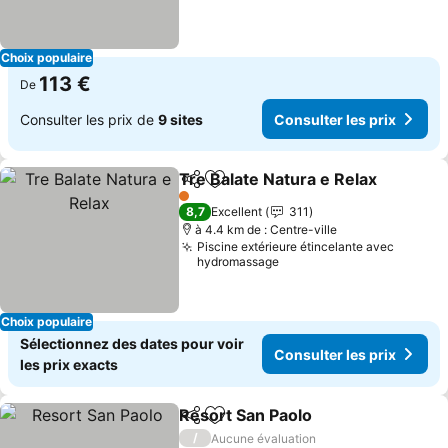
Choix populaire
113 €
De
Consulter les prix de
9 sites
Consulter les prix
Tre Balate Natura e Relax
Partager
Ajouter à mes favoris
C
1 Étoiles
8,7
Excellent
311
à 4.4 km de : Centre-ville
Piscine extérieure étincelante avec
hydromassage
Choix populaire
Sélectionnez des dates pour voir
Consulter les prix
les prix exacts
Resort San Paolo
Partager
Ajouter à mes favoris
Consulter
/
Aucune évaluation