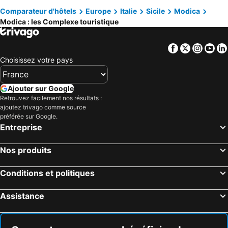
Comparateur d'hôtels
Europe
Italie
Sicile
Modica
Modica : les Complexe touristique
Facebook
Twitter
Insta
Yo
Choisissez votre pays
Ajouter sur Google
Retrouvez facilement nos résultats :
ajoutez trivago comme source
préférée sur Google.
Entreprise
Nos produits
Conditions et politiques
Assistance