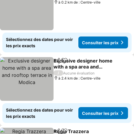
à 0.2 km de : Centre-ville
Sélectionnez des dates pour voir
Consulter les prix
les prix exacts
Exclusive designer home
Partager
Ajouter à mes favoris
with a spa area and
rooftop terrace in Modica
Consulter les prix
/
Aucune évaluation
à 2.4 km de : Centre-ville
Sélectionnez des dates pour voir
Consulter les prix
les prix exacts
Regia Trazzera