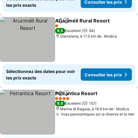
Consulter les prix
les prix exacts
Aruciméli Rural Resort
Partager
Ajouter à mes favoris
Con
1 Étoiles
9,5
Excellent
94
Giarratana, à 17.5 km de : Modica
Sélectionnez des dates pour voir
Consulter les prix
les prix exacts
Petrantica Resort
Partager
Ajouter à mes favoris
Consulter
4 Étoiles
9,5
Excellent
157
Marina di Ragusa, à 16.9 km de : Modica
Vues panoramiques sur la réserve et la mer
C