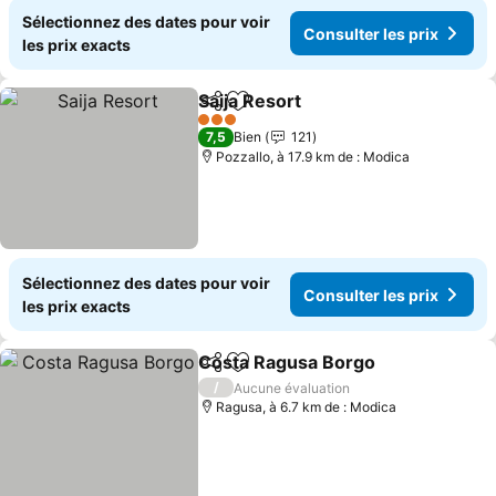
Sélectionnez des dates pour voir
Consulter les prix
les prix exacts
Saija Resort
Partager
Ajouter à mes favoris
Consulter les p
3 Étoiles
7,5
Bien
121
Pozzallo, à 17.9 km de : Modica
Sélectionnez des dates pour voir
Consulter les prix
les prix exacts
Costa Ragusa Borgo
Partager
Ajouter à mes favoris
Consul
/
Aucune évaluation
Ragusa, à 6.7 km de : Modica