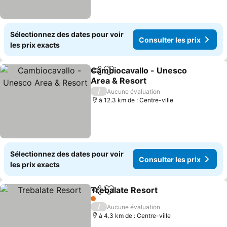
Sélectionnez des dates pour voir
Consulter les prix
les prix exacts
Cambiocavallo - Unesco
Partager
Ajouter à mes favoris
Area & Resort
Consulter les prix
/
Aucune évaluation
à 12.3 km de : Centre-ville
Sélectionnez des dates pour voir
Consulter les prix
les prix exacts
Trebalate Resort
Partager
Ajouter à mes favoris
Consulter
1 Étoiles
/
Aucune évaluation
à 4.3 km de : Centre-ville