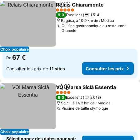
Relais Chiaramonte
Partager
Ajouter à mes favoris
Consult
5 Étoiles
9,0
Excellent
1 514
Ragusa, à 10.9 km de : Modica
Cuisine gastronomique au restaurant
Gramole
Choix populaire
67 €
De
Consulter les prix de
11 sites
Consulter les prix
VOI Marsa Siclà Essentia
Partager
Ajouter à mes favoris
C
4 Étoiles
9,0
Excellent
2 018
Scicli, à 14.2 km de : Modica
Piscine de taille olympique
Consulter les
Choix populaire
Sélectionnez des dates pour voir