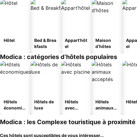
Hôtel
Bed & Brea
Appart’hôt
Maison
Appa
kfasts
el
d’hôtes
el
Modica : catégories d’hôtels populaires
Hôtels
Hôtels de
Hôtels
Hôtels
Hôtel
économiq
luxe
avec
animaux
ues
piscine
acceptés
Modica : les Complexe touristique à proximité
Ces hôtels sont susceptibles de vous intéresser...