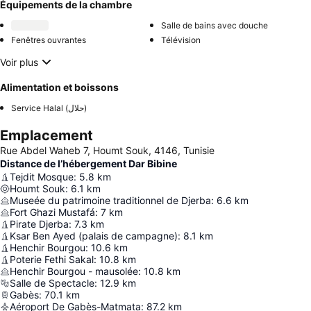
Équipements de la chambre
Salle de bains avec douche
Fenêtres ouvrantes
Télévision
Voir plus
Alimentation et boissons
Service Halal (حلال)
Emplacement
Rue Abdel Waheb 7, Houmt Souk, 4146, Tunisie
Distance de l’hébergement Dar Bibine
Tejdit Mosque
:
5.8
km
Houmt Souk
:
6.1
km
Museée du patrimoine traditionnel de Djerba
:
6.6
km
Fort Ghazi Mustafá
:
7
km
Pirate Djerba
:
7.3
km
Ksar Ben Ayed (palais de campagne)
:
8.1
km
Henchir Bourgou
:
10.6
km
Poterie Fethi Sakal
:
10.8
km
Henchir Bourgou - mausolée
:
10.8
km
Salle de Spectacle
:
12.9
km
Gabès
:
70.1
km
Aéroport De Gabès-Matmata
:
87.2
km