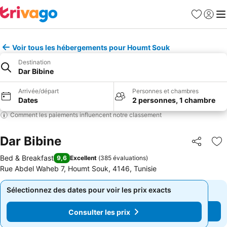
Favoris
Se con
Me
Voir tous les hébergements pour Houmt Souk
Destination
Dar Bibine
Arrivée/départ
Personnes et chambres
Dates
2 personnes, 1 chambre
Comment les paiements influencent notre classement
Dar Bibine
Partager
Aj
Bed & Breakfast
9,6
Excellent
(
385 évaluations
)
Rue Abdel Waheb 7, Houmt Souk, 4146, Tunisie
Sélectionnez des dates pour voir les prix exacts
Sélectionnez des dates pour voir les prix exacts
Consulter les prix
Consulter les prix