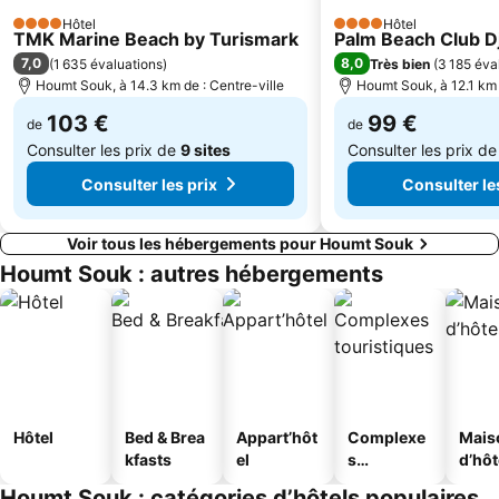
Hôtel
Hôtel
4 Étoiles
4 Étoiles
TMK Marine Beach by Turismark
Palm Beach Club D
7,0
8,0
(
1 635 évaluations
)
Très bien
(
3 185 éva
Houmt Souk, à 14.3 km de : Centre-ville
Houmt Souk, à 12.1 km 
103 €
99 €
de
de
Consulter les prix de
9 sites
Consulter les prix d
Consulter les prix
Consulter le
Voir tous les hébergements pour Houmt Souk
Houmt Souk : autres hébergements
Hôtel
Bed & Brea
Appart’hôt
Complexe
Mais
kfasts
el
s
d’hô
touristique
Houmt Souk : catégories d’hôtels populaires