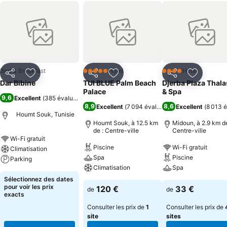
Bed & Breakfast
Hôtel
Hôtel
5 Étoiles
4 Étoiles
Partager
Ajouter à mes favoris
Partager
Ajouter à mes favoris
Partager
Ajouter à
Dar Bibine
TUI BLUE Palm Beach
Djerba Plaza Thal
Palace
& Spa
9,6
Excellent
(
385 évaluations
)
8,9
8,6
Excellent
(
7 094 évaluations
Excellent
)
(
8 013 é
Houmt Souk, Tunisie
Houmt Souk, à 12.5 km
Midoun, à 2.9 km de
de : Centre-ville
Centre-ville
Wi-Fi gratuit
Piscine
Wi-Fi gratuit
Climatisation
Spa
Piscine
Parking
Climatisation
Spa
Sélectionnez des dates
pour voir les prix
120 €
33 €
de
de
exacts
Consulter les prix de
1
Consulter les prix de
site
sites