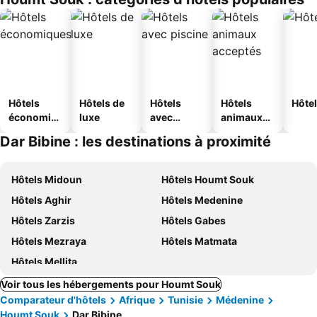
s
Hôtels
Hôtels de
Hôtels
Hôtels
Hôtel
économiq
luxe
avec
animaux
ues
piscine
acceptés
Dar Bibine : les destinations à proximité
Hôtels Midoun
Hôtels Houmt Souk
Hôtels Aghir
Hôtels Medenine
Hôtels Zarzis
Hôtels Gabes
Hôtels Mezraya
Hôtels Matmata
Hôtels Mellita
Voir tous les hébergements pour Houmt Souk
Comparateur d'hôtels
Afrique
Tunisie
Médenine
Houmt Souk
Dar Bibine