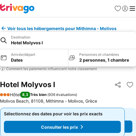
Favoris
Se con
Me
Voir tous les hébergements pour Mithimna - Molivos
Destination
Hotel Molyvos I
Arrivée/départ
Personnes et chambres
Dates
2 personnes, 1 chambre
Comment les paiements influencent notre classement
Hotel Molyvos I
Partager
Aj
Hôtel
8,3
Très bien
(
936 évaluations
)
3 Étoiles
Molivos Beach, 81108, Mithimna - Molivos, Grèce
Sélectionnez des dates pour voir les prix exacts
Sélectionnez des dates pour voir les prix exacts
Consulter les prix
Consulter les prix