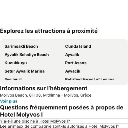
Explorez les attractions à proximité
Agrandir la carte
Sarimsakli Beach
Cunda Island
Ayvalik Belediye Beach
Ayvalik
Kucukkuyu
Port Assos
Setur Ayvalik Marina
Ayvacik
Yesilyurt
Petrified Forest of Lesvos
Informations sur l’hébergement
Valide Djami
Plage de Mytilène
Molivos Beach, 81108, Mithimna - Molivos, Grèce
Badavut Beach
Molyvos Castle
Voir plus
Skala Eresou
Castle of Mytilini
Questions fréquemment posées à propos de
Agios Isidoros
Hotel Molyvos I
Y a-t-il une piscine à Hotel Molyvos I?
Les animaux de compagnie sont-ils autorisés à Hotel Molyvos I?