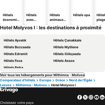
Hôtels
Hôtels
Hôtels
Hôtels spa
Hôtel
économiq
avec
animaux
plag
ues
piscine
acceptés
Hotel Molyvos I : les destinations à proximité
Hôtels Ayvalık
Hôtels Çanakkale
Hôtels Bozcaada
Hôtels Mytilene
Hôtels Edremit
Hôtels Gökçeada
Hôtels Foca
Hôtels Assos
Hôtels Petra
Voir tous les hébergements pour Mithimna - Molivos
Comparateur d'hôtels
Europe
Grèce
Nord de l'Égée
Lesvos
Mithimna - Molivos
Hotel Molyvos I
Facebook
Twitter
Insta
Yo
Choisissez votre pays