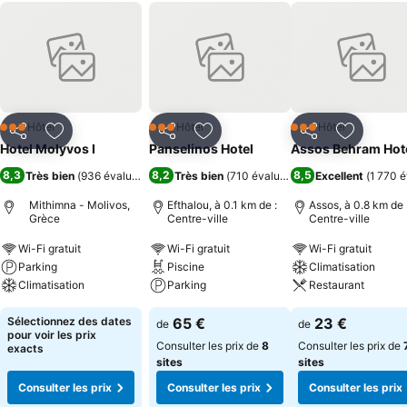
Hôtel
Hôtel
Hôtel
3 Étoiles
3 Étoiles
3 Étoiles
Partager
Ajouter à mes favoris
Partager
Ajouter à mes favoris
Partager
Ajouter à
Hotel Molyvos I
Panselinos Hotel
Assos Behram Hot
8,3
8,2
8,5
Très bien
(
936 évaluations
)
Très bien
(
710 évaluations
)
Excellent
(
1 770 é
Mithimna - Molivos,
Efthalou, à 0.1 km de :
Assos, à 0.8 km de 
Grèce
Centre-ville
Centre-ville
Wi-Fi gratuit
Wi-Fi gratuit
Wi-Fi gratuit
Parking
Piscine
Climatisation
Climatisation
Parking
Restaurant
Sélectionnez des dates
65 €
23 €
de
de
pour voir les prix
Consulter les prix de
8
Consulter les prix de
exacts
sites
sites
Consulter les prix
Consulter les prix
Consulter les prix