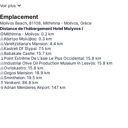
Voir plus
Emplacement
Molivos Beach, 81108, Mithimna - Molivos, Grèce
Distance de l’hébergement Hotel Molyvos I
Mithimna - Molivos
:
0.2
km
Κάστρο Μολύβου
:
0.3
km
Vareltzidiana's Mansion
:
4.4
km
Kastreli Of Stypsi
:
7.5
km
Babakale Castle
:
15.7
km
Point Extrême De L'asie Le Plus Occidental
:
15.8
km
Industrial Olive Oil Production Museum In Lesvos
:
15.8
km
Ovriokastro
:
15.8
km
Gogos Mansion
:
18.9
km
Smintheion
:
19.5
km
Yenikent
:
86.8
km
Adnan Menderes Airport
:
147
km