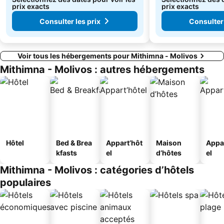
prix exacts
prix exacts
Consulter les prix
Consulter 
Voir tous les hébergements pour Mithimna - Molivos
Mithimna - Molivos : autres hébergements
Hôtel
Bed & Brea
Appart’hôt
Maison
Appa
kfasts
el
d’hôtes
el
Mithimna - Molivos : catégories d’hôtels
populaires