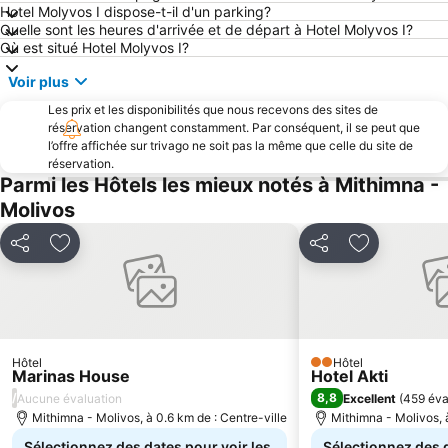
Hotel Molyvos I dispose-t-il d'un parking?
Quelle sont les heures d'arrivée et de départ à Hotel Molyvos I?
Où est situé Hotel Molyvos I?
Voir plus
Les prix et les disponibilités que nous recevons des sites de
réservation changent constamment. Par conséquent, il se peut que
l’offre affichée sur trivago ne soit pas la même que celle du site de
réservation.
Parmi les Hôtels les mieux notés à Mithimna -
Molivos
Partager
Ajouter à mes favoris
Partager
Ajouter à m
Hôtel
Hôtel
2 Étoiles
Marinas House
Hotel Akti
/
8,8
Aucune évaluation
Excellent
(
459 éva
Mithimna - Molivos, à 0.6 km de : Centre-ville
Mithimna - Molivos, à
Sélectionnez des dates pour voir les
Sélectionnez des d