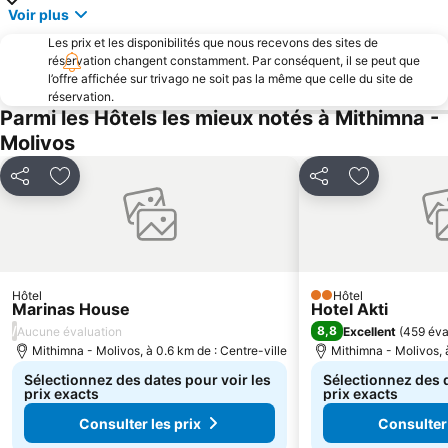
Voir plus
Les prix et les disponibilités que nous recevons des sites de
réservation changent constamment. Par conséquent, il se peut que
l’offre affichée sur trivago ne soit pas la même que celle du site de
réservation.
Parmi les Hôtels les mieux notés à Mithimna -
Molivos
Partager
Ajouter à mes favoris
Partager
Ajouter à m
Hôtel
Hôtel
2 Étoiles
Marinas House
Hotel Akti
/
8,8
Aucune évaluation
Excellent
(
459 éva
Mithimna - Molivos, à 0.6 km de : Centre-ville
Mithimna - Molivos, à
Sélectionnez des dates pour voir les
Sélectionnez des d
prix exacts
prix exacts
Consulter les prix
Consulter 