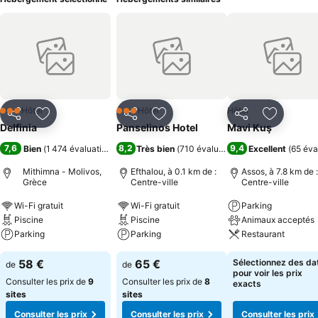
Hôtel
Hôtel
Hôtel
3 Étoiles
3 Étoiles
Partager
Ajouter à mes favoris
Partager
Ajouter à mes favoris
Partager
Ajouter à
Delfinia
Panselinos Hotel
Mavi Kuş
7,6
8,2
9,4
Bien
(
1 474 évaluations
)
Très bien
(
710 évaluations
)
Excellent
(
65 éva
Mithimna - Molivos,
Efthalou, à 0.1 km de :
Assos, à 7.8 km de :
Grèce
Centre-ville
Centre-ville
Wi-Fi gratuit
Wi-Fi gratuit
Parking
Piscine
Piscine
Animaux acceptés
Parking
Parking
Restaurant
58 €
65 €
Sélectionnez des da
de
de
pour voir les prix
Consulter les prix de
9
Consulter les prix de
8
exacts
sites
sites
Consulter les prix
Consulter les prix
Consulter les prix