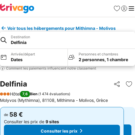
Favoris
Se con
Me
Voir tous les hébergements pour Mithimna - Molivos
Destination
Delfinia
Arrivée/départ
Personnes et chambres
Dates
2 personnes, 1 chambre
Comment les paiements influencent notre classement
Delfinia
Partager
Aj
Hôtel
7,6
Bien
(
1 474 évaluations
)
3 Étoiles
Molyvos (Mythimna), 81108, Mithimna - Molivos, Grèce
58 €
58 €
de
de
Consulter les prix de
9 sites
Consulter les prix de
9 sites
Consulter les prix
Consulter les prix