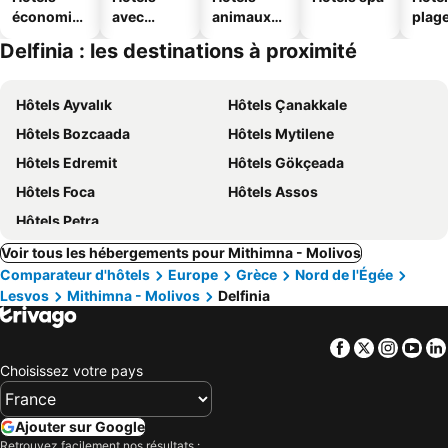
économiq
avec
animaux
plag
ues
piscine
acceptés
Delfinia : les destinations à proximité
Hôtels Ayvalık
Hôtels Çanakkale
Hôtels Bozcaada
Hôtels Mytilene
Hôtels Edremit
Hôtels Gökçeada
Hôtels Foca
Hôtels Assos
Hôtels Petra
Voir tous les hébergements pour Mithimna - Molivos
Comparateur d'hôtels
Europe
Grèce
Nord de l'Égée
Lesvos
Mithimna - Molivos
Delfinia
Facebook
Twitter
Insta
Yo
Choisissez votre pays
Ajouter sur Google
Retrouvez facilement nos résultats :