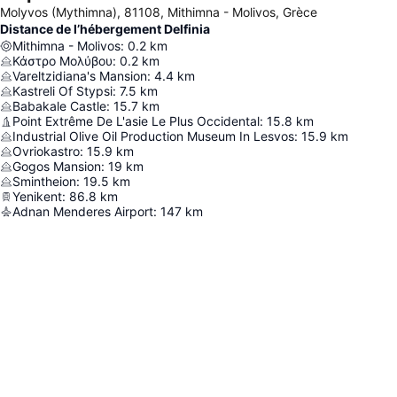
Molyvos (Mythimna), 81108, Mithimna - Molivos, Grèce
Distance de l’hébergement Delfinia
Mithimna - Molivos
:
0.2
km
Κάστρο Μολύβου
:
0.2
km
Vareltzidiana's Mansion
:
4.4
km
Kastreli Of Stypsi
:
7.5
km
Babakale Castle
:
15.7
km
Point Extrême De L'asie Le Plus Occidental
:
15.8
km
Industrial Olive Oil Production Museum In Lesvos
:
15.9
km
Ovriokastro
:
15.9
km
Gogos Mansion
:
19
km
Smintheion
:
19.5
km
Yenikent
:
86.8
km
Adnan Menderes Airport
:
147
km