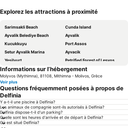
Explorez les attractions à proximité
Agrandir la carte
Sarimsakli Beach
Cunda Island
Ayvalik Belediye Beach
Ayvalik
Kucukkuyu
Port Assos
Setur Ayvalik Marina
Ayvacik
Yesilyurt
Petrified Forest of Lesvos
Informations sur l’hébergement
Valide Djami
Plage de Mytilène
Molyvos (Mythimna), 81108, Mithimna - Molivos, Grèce
Mytilene International Airport ''Odysseas Elytis''
Badavut Beach
Voir plus
Molyvos Castle
Skala Eresou
Questions fréquemment posées à propos de
Castle of Mytilini
Agios Isidoros
Delfinia
Y a-t-il une piscine à Delfinia?
Les animaux de compagnie sont-ils autorisés à Delfinia?
Delfinia dispose-t-il d'un parking?
Quelle sont les heures d'arrivée et de départ à Delfinia?
Où est situé Delfinia?