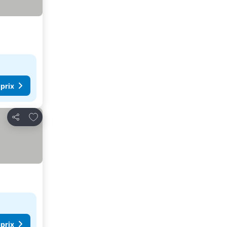
 prix
Ajouter à mes favoris
Partager
 prix