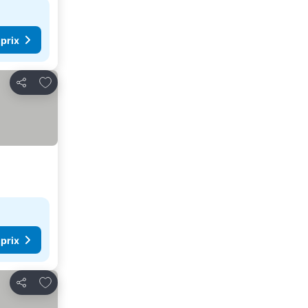
 prix
Ajouter à mes favoris
Partager
 prix
Ajouter à mes favoris
Partager