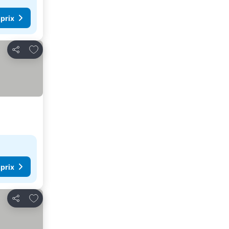
 prix
Ajouter à mes favoris
Partager
 prix
Ajouter à mes favoris
Partager