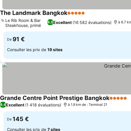
The Landmark Bangkok
5 Étoiles
Consulter les prix
Le Rib Room & Bar
Excellent
(16 582 évaluations)
9,0
à 6.7 km
Steakhouse, primé
Consulter les prix
91 €
De
Consulter les prix de
19 sites
Grande Centre Point Prestige Bangkok
5 Étoiles
C
Excellent
(1 418 évaluations)
9,4
à 1.9 km de : Terminal 21
145 €
De
Consulter les prix de
7 sites