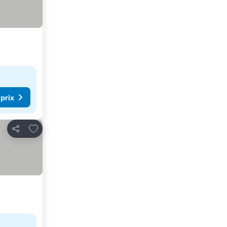
 prix
Ajouter à mes favoris
Partager