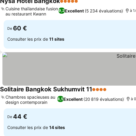
Nysa Hotel Bangkok
5 Étoiles
Consulter les prix
Cuisine thaïlandaise fusion
Excellent
(5 234 évaluations)
9,2
à 1
au restaurant Kwann
Consulter les prix
60 €
De
Consulter les prix de
11 sites
Solitaire Bangkok Sukhumvit 11
4 Étoiles
Consulter le
Chambres spacieuses au
Excellent
(20 819 évaluations)
8,5
à 0
design contemporain
Consulter les prix
44 €
De
Consulter les prix de
14 sites