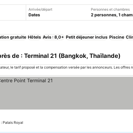
Arrivée/départ
Personnes et chambres
Dates
2 personnes, 1 cham
tion gratuite
Hôtels
Avis : 8,0+
Petit déjeuner inclus
Piscine
Cli
ès de : Terminal 21 (Bangkok, Thaïlande)
sateur, le tarif proposé et la compensation versée par les annonceurs. Les offres 
 les prix
 : Palais Royal