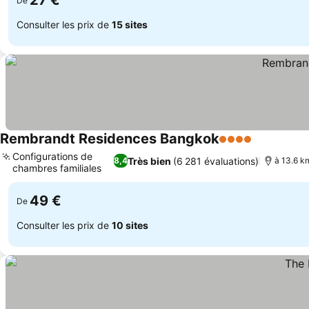
27 €
De
Consulter les prix de
15 sites
Rembrandt Residences Bangkok
4 Étoiles
Consulter 
Configurations de
Très bien
(6 281 évaluations)
8,4
à 13.6 km
chambres familiales
Consulter les prix
49 €
De
Consulter les prix de
10 sites