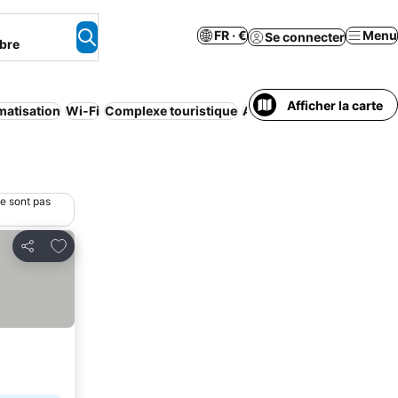
FR · €
Menu
Se connecter
bre
Afficher la carte
matisation
Wi-Fi
Complexe touristique
Appart’hôtel
Luxueux
ne sont pas
Ajouter à mes favoris
Partager