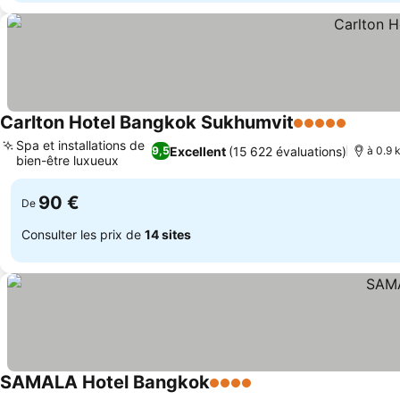
Carlton Hotel Bangkok Sukhumvit
5 Étoiles
Consult
Spa et installations de
Excellent
(15 622 évaluations)
9,5
à 0.9 
bien-être luxueux
Consulter les prix
90 €
De
Consulter les prix de
14 sites
SAMALA Hotel Bangkok
4 Étoiles
Consulter les prix