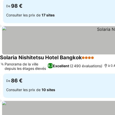
98 €
De
Consulter les prix de
17 sites
Solaria Nishitetsu Hotel Bangkok
4 Étoiles
Consulter 
Panorama de la ville
Excellent
(2 490 évaluations)
9,3
à 0.
depuis les étages élevés
Consulter les prix
86 €
De
Consulter les prix de
10 sites