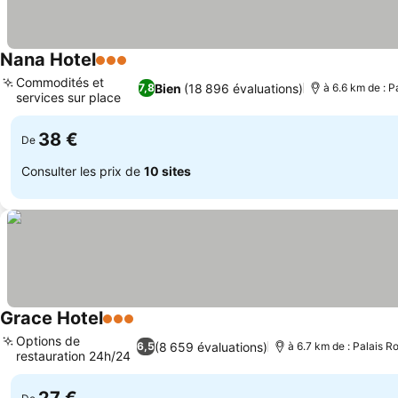
Nana Hotel
3 Étoiles
Consulter les prix
Commodités et
Bien
(18 896 évaluations)
7,8
à 6.6 km de : P
services sur place
Consulter les prix
38 €
De
Consulter les prix de
10 sites
Grace Hotel
3 Étoiles
Consulter les prix
Options de
(8 659 évaluations)
6,5
à 6.7 km de : Palais R
restauration 24h/24
Consulter les prix