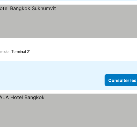
er les prix
km de : Terminal 21
Consulter les