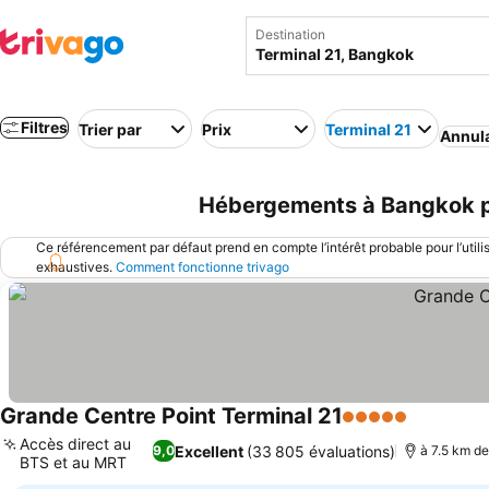
Destination
Filtres
Trier par
Prix
Terminal 21
Annula
Hébergements à Bangkok pr
Ce référencement par défaut prend en compte l’intérêt probable pour l’utili
exhaustives.
Comment fonctionne trivago
Grande Centre Point Terminal 21
5 Étoiles
Consulter
Accès direct au
Excellent
(33 805 évaluations)
9,0
à 7.5 km de
BTS et au MRT
Consulter les prix