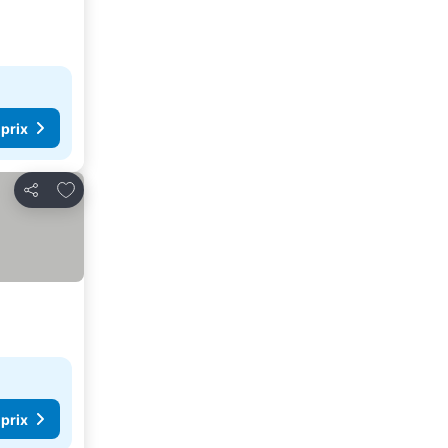
 prix
Ajouter à mes favoris
Partager
 prix