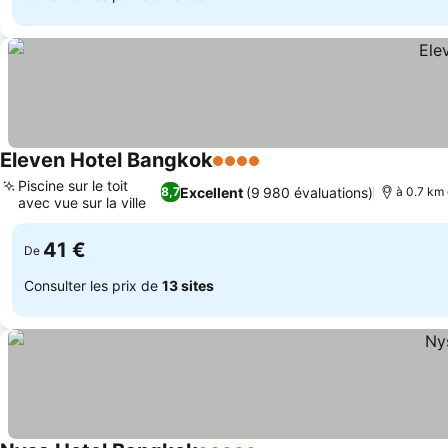
Eleven Hotel Bangkok
4 Étoiles
Consulter les prix
Piscine sur le toit
Excellent
(9 980 évaluations)
8,7
à 0.7 km 
avec vue sur la ville
Consulter les prix
41 €
De
Consulter les prix de
13 sites