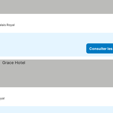
alais Royal
Consulter les
oyal