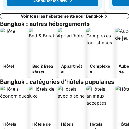
Consulter les prix
Voir tous les hébergements pour Bangkok
Bangkok : autres hébergements
Hôtel
Bed & Brea
Appart’hôt
Complexe
Aube
kfasts
el
s
de
touristique
jeun
Bangkok : catégories d’hôtels populaires
s
Hôtels
Hôtels de
Hôtels
Hôtels
Hôtel