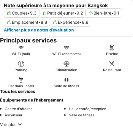
Note supérieure à la moyenne pour Bangkok
Couples
•
9,3
Petit déjeuner
•
9,2
Bien-être
•
9,1
Emplacement
•
8,8
Expérience
•
8,8
Afficher plus de notes d’évaluation
Principaux services
Wi-Fi (hall)
Wi-Fi (chambres)
Piscine
Parking
Climatisation
Restaurant
Bar dans l'hôtel
Salle de fitness
Tous les services
Équipements de l’hébergement
Centre d'affaires
Hall d’entrée/réception
Ascenseur
Salle de fitness
Voir plus