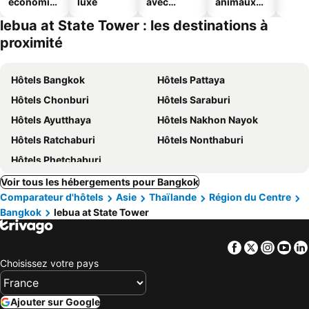
économiq
luxe
avec
animaux
ues
piscine
acceptés
lebua at State Tower : les destinations à
proximité
Hôtels Bangkok
Hôtels Pattaya
Hôtels Chonburi
Hôtels Saraburi
Hôtels Ayutthaya
Hôtels Nakhon Nayok
Hôtels Ratchaburi
Hôtels Nonthaburi
Hôtels Phetchaburi
Voir tous les hébergements pour Bangkok
Comparateur d'hôtels
Asie
Thaïlande
Région du Centre
Bangkok
lebua at State Tower
Facebook
Twitter
Insta
Yo
Choisissez votre pays
Ajouter sur Google