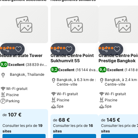
Hôtel
Hôtel
Hôtel
5 Étoiles
5 Étoiles
5 Étoiles
Partager
Ajouter à mes favoris
Partager
Ajouter à mes favoris
Partager
Ajouter à
lebua at State Tower
Grande Centre Point
Grande Centre Poi
Sukhumvit 55
Prestige Bangkok
9,0
Excellent
(
38 839 évaluations
)
9,2
9,4
Excellent
(
16 144 évaluations
Excellent
)
(
1 418 é
Bangkok, Thaïlande
Bangkok, à 6.3 km de :
Bangkok, à 2.4 km 
Centre-ville
Centre-ville
Wi-Fi gratuit
Wi-Fi gratuit
Wi-Fi gratuit
Piscine
Piscine
Piscine
Parking
Spa
Spa
Consulter les prix
107 €
de
Consulter les prix
Consulter les pri
68 €
145 €
de
de
Consulter les prix de
19
Consulter les prix de
16
Consulter les prix de
sites
sites
sites