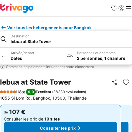
Favoris
Se con
Me
Voir tous les hébergements pour Bangkok
Destination
lebua at State Tower
Arrivée/départ
Personnes et chambres
Dates
2 personnes, 1 chambre
Comment les paiements influencent notre classement
lebua at State Tower
Partager
Aj
Hôtel
9,0
Excellent
(
38 839 évaluations
)
5 Étoiles
1055 Si Lom Rd, Bangkok, 10500, Thaïlande
107 €
107 €
de
de
Consulter les prix de
19 sites
Consulter les prix de
19 sites
Consulter les prix
Consulter les prix