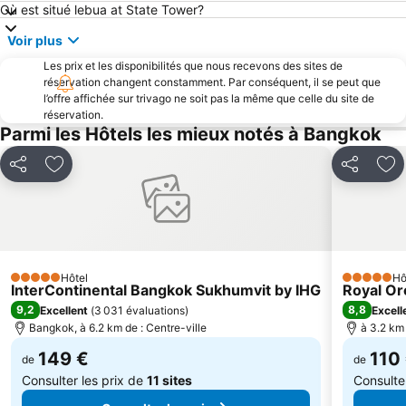
Où est situé lebua at State Tower?
BTS Victory Monument
MRT Bang Son Station
Voir plus
BTS Thong Lo
BTS Ari
Les prix et les disponibilités que nous recevons des sites de
Patpong
BTS National Stadium - W1
réservation changent constamment. Par conséquent, il se peut que
BTS Ratchathewi
BTS Ekkamai
l’offre affichée sur trivago ne soit pas la même que celle du site de
réservation.
BTS On Nut
Tour Baiyoke II
Parmi les Hôtels les mieux notés à Bangkok
Ramkhamhaeng
MRT Lumphini
Partager
Ajouter à mes favoris
Partager
Ajo
BTS Phra Khanong
Wat Arun
Centre International Du Commerce Et Des Salons De Bangkok - Bitec
BTS Saphan Taksin
Thailand Cultural Centre
Bangkok Temples Tour including reclining Buddha at Wat Pho
Parc Dusit
BTS Chit Lom
Hôtel
Hô
Bangkok's Grand Palace Complex and Wat Phra Kaew
MRT Rama 9
5 Étoiles
5 Étoiles
InterContinental Bangkok Sukhumvit by IHG
Royal Or
MRT Bang Sue
BIFF & BIL
9,2
8,8
Excellent
(
3 031 évaluations
)
Excell
Bangkok, à 6.2 km de : Centre-ville
à 3.2 km 
149 €
110
de
de
Consulter les prix de
11 sites
Consulte