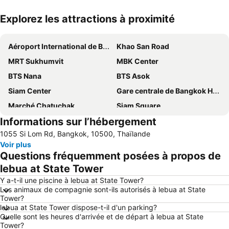
Explorez les attractions à proximité
Agrandir la carte
Aéroport International de Bangkok Suvarnabhumi
Khao San Road
MRT Sukhumvit
MBK Center
BTS Nana
BTS Asok
Siam Center
Gare centrale de Bangkok Hua Lamphong
Marché Chatuchak
Siam Square
Informations sur l’hébergement
Lumphini-Park
Central World Plaza
1055 Si Lom Rd, Bangkok, 10500, Thaïlande
Siam Paragon
Terminal 21
Voir plus
Chao Phraya River and Bangkok Waterways Cruise including Wat Arun
BTS Phaya Thai
Questions fréquemment posées à propos de
Aéroport International Don Muang
BTS Siam
lebua at State Tower
The Platinum Fashion
Bangkok City and Temples Tour
Y a-t-il une piscine à lebua at State Tower?
Les animaux de compagnie sont-ils autorisés à lebua at State
BTS Phrom Phong
BTS Sala Daeng
Tower?
lebua at State Tower dispose-t-il d'un parking?
Wat Pho
Palais Royal
Quelle sont les heures d'arrivée et de départ à lebua at State
Yaowarat
BTS Chong Nonsi
Tower?