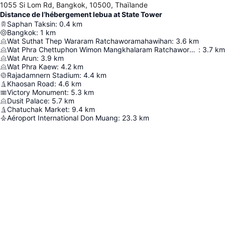
1055 Si Lom Rd, Bangkok, 10500, Thaïlande
Distance de l’hébergement lebua at State Tower
Saphan Taksin
:
0.4
km
Bangkok
:
1
km
Wat Suthat Thep Wararam Ratchaworamahawihan
:
3.6
km
Wat Phra Chettuphon Wimon Mangkhalaram Ratchaworamahawihan
:
3.7
km
Wat Arun
:
3.9
km
Wat Phra Kaew
:
4.2
km
Rajadamnern Stadium
:
4.4
km
Khaosan Road
:
4.6
km
Victory Monument
:
5.3
km
Dusit Palace
:
5.7
km
Chatuchak Market
:
9.4
km
Aéroport International Don Muang
:
23.3
km