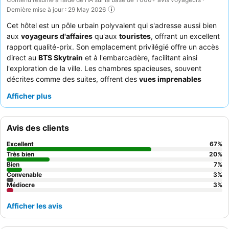
Dernière mise à jour : 29 May 2026
Cet hôtel est un pôle urbain polyvalent qui s'adresse aussi bien
aux
voyageurs d'affaires
qu'aux
touristes
, offrant un excellent
rapport qualité-prix. Son emplacement privilégié offre un accès
direct au
BTS Skytrain
et à l'embarcadère, facilitant ainsi
l'exploration de la ville. Les chambres spacieuses, souvent
décrites comme des suites, offrent des
vues imprenables
depuis le balcon
sur la ville ou la rivière. Les clients ne cessent
Afficher plus
de louer l'attention exceptionnelle du personnel ainsi que la
variété et la qualité remarquables du
buffet du petit-déjeuner
.
Pour une expérience améliorée, pensez à réserver une chambre
Avis des clients
avec
accès au salon club
pour des équipements et une valeur
ajoutée.
Excellent
67
%
Très bien
20
%
Bien
7
%
Convenable
3
%
Médiocre
3
%
Afficher les avis