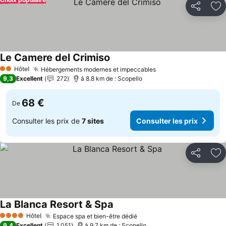
Partager
Aj
Le Camere del Crimiso
Consulter les prix
Hôtel
Hébergements modernes et impeccables
Consulter les prix
2 Étoiles
9,3
Excellent
272
à 8.8 km de : Scopello
68 €
De
Consulter les prix de
7 sites
Consulter les prix
Partager
Aj
La Blanca Resort & Spa
Consulter les prix
Hôtel
Espace spa et bien-être dédié
Consulter les prix
4 Étoiles
9,4
Excellent
1 051
à 9.7 km de : Scopello