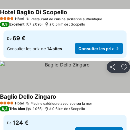
Hotel Baglio Di Scopello
Consulter les prix
Hôtel
Restaurant de cuisine sicilienne authentique
Consulter les
4 Étoiles
8,9
Excellent
2 095
à 0.5 km de : Scopello
69 €
De
Consulter les prix de
14 sites
Consulter les prix
Partager
Aj
Baglio Dello Zingaro
Consulter les prix
Hôtel
Piscine extérieure avec vue sur la mer
Consulter les pri
4 Étoiles
8,3
Très bien
1 066
à 0.6 km de : Scopello
124 €
De