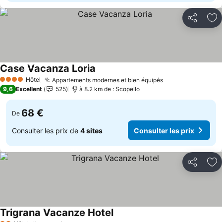
Partager
Aj
Case Vacanza Loria
Consulter les prix
Hôtel
Appartements modernes et bien équipés
Consulter les pr
4 Étoiles
9,6
Excellent
525
à 8.2 km de : Scopello
68 €
De
Consulter les prix de
4 sites
Consulter les prix
Partager
Aj
Trigrana Vacanze Hotel
Consulter les prix