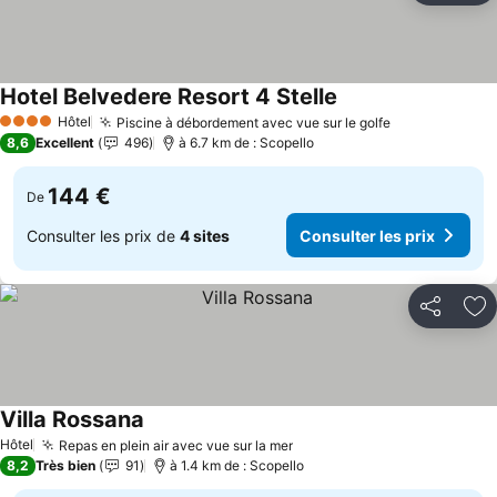
Hotel Belvedere Resort 4 Stelle
Consulter les prix
Hôtel
Piscine à débordement avec vue sur le golfe
Consulter les
4 Étoiles
8,6
Excellent
496
à 6.7 km de : Scopello
144 €
De
Consulter les prix de
4 sites
Consulter les prix
Partager
Aj
Villa Rossana
Consulter les prix
Hôtel
Repas en plein air avec vue sur la mer
Consulter les prix
8,2
Très bien
91
à 1.4 km de : Scopello