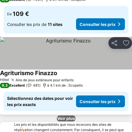
109 €
De
Consulter les prix de
11 sites
Consulter les prix
Partager
Aj
Agriturismo Finazzo
Consulter les prix
Hôtel
Aire de jeux extérieure pour enfants
Consulter les prix
9,3
Excellent
481
à 4.1 km de : Scopello
Sélectionnez des dates pour voir
Consulter les prix
les prix exacts
Voir plus
Les prix et les disponibilités que nous recevons des sites de
réservation changent constamment. Par conséquent, il se peut que