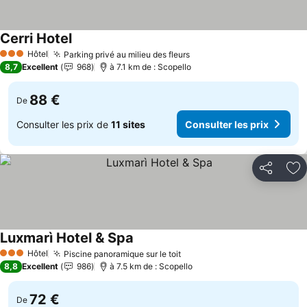
Cerri Hotel
Consulter les prix
Hôtel
Parking privé au milieu des fleurs
Consulter les prix
3 Étoiles
8,7
Excellent
968
à 7.1 km de : Scopello
88 €
De
Consulter les prix de
11 sites
Consulter les prix
Partager
Aj
Luxmarì Hotel & Spa
Consulter les prix
Hôtel
Piscine panoramique sur le toit
Consulter les prix
3 Étoiles
8,8
Excellent
986
à 7.5 km de : Scopello
72 €
De