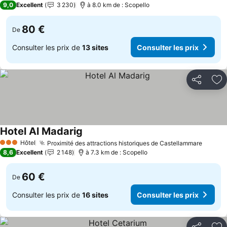
9,0
Excellent
3 230
à 8.0 km de : Scopello
80 €
De
Consulter les prix de
13 sites
Consulter les prix
Partager
Aj
Hotel Al Madarig
Consulter les prix
Hôtel
Proximité des attractions historiques de Castellammare
Consul
3 Étoiles
8,6
Excellent
2 148
à 7.3 km de : Scopello
60 €
De
Consulter les prix de
16 sites
Consulter les prix