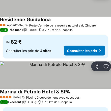
Residence Guidaloca
Consulter les prix
Appart’hôtel
Porte d'entrée de la réserve naturelle du Zingaro
Consulte
2 Étoiles
8,4
Très bien
1 009
à 2.7 km de : Scopello
82 €
De
Consulter les prix de
4 sites
Consulter les prix
Partager
Aj
Marina di Petrolo Hotel & SPA
Consulter les prix
Hôtel
Piscine à débordement avec cascades
Consulter les pri
4 Étoiles
9,5
Excellent
1 942
à 7.6 km de : Scopello