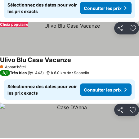
Sélectionnez des dates pour voir
Consulter les prix
les prix exacts
Choix populaire
Partager
Aj
Ulivo Blu Casa Vacanze
Consulter les prix
Appart’hôtel
1 Étoiles
8,1
Très bien
443
à 6.0 km de : Scopello
Sélectionnez des dates pour voir
Consulter les prix
les prix exacts
Partager
Aj