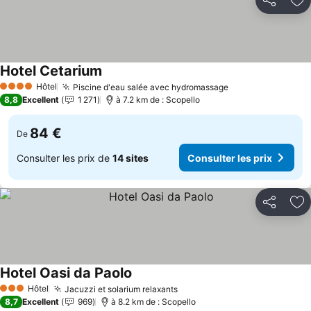
Partager
Aj
Hotel Cetarium
Consulter les prix
Hôtel
Piscine d'eau salée avec hydromassage
Consulter les pr
4 Étoiles
8,8
Excellent
1 271
à 7.2 km de : Scopello
84 €
De
Consulter les prix de
14 sites
Consulter les prix
Partager
Aj
Hotel Oasi da Paolo
Consulter les prix
Hôtel
Jacuzzi et solarium relaxants
Consulter les prix
3 Étoiles
8,7
Excellent
969
à 8.2 km de : Scopello