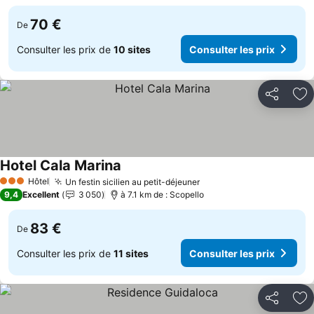
70 €
De
Consulter les prix de
10 sites
Consulter les prix
Partager
Aj
Hotel Cala Marina
Consulter les prix
Hôtel
Un festin sicilien au petit-déjeuner
Consulter les prix
3 Étoiles
9,4
Excellent
3 050
à 7.1 km de : Scopello
83 €
De
Consulter les prix de
11 sites
Consulter les prix
Partager
Aj