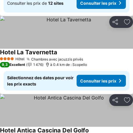
Consulter les prix de
12 sites
Consulter les prix
Partager
Aj
Hotel La Tavernetta
Consulter les prix
Hôtel
Chambres avec jacuzzis privés
Consulter les prix
4 Étoiles
9,3
Excellent
1 476
à 0.4 km de : Scopello
Sélectionnez des dates pour voir
Consulter les prix
les prix exacts
Partager
Aj
Hotel Antica Cascina Del Golfo