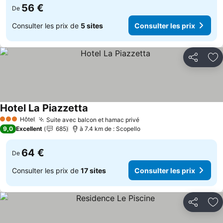
56 €
De
Consulter les prix de
5 sites
Consulter les prix
Partager
Aj
Hotel La Piazzetta
Consulter les prix
Hôtel
Suite avec balcon et hamac privé
Consulter les prix
3 Étoiles
9,0
Excellent
685
à 7.4 km de : Scopello
64 €
De
Consulter les prix de
17 sites
Consulter les prix
Partager
Aj