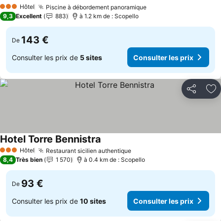
Consulter les prix
Hôtel
Piscine à débordement panoramique
Consulter les prix
3 Étoiles
9,3
Excellent
883
à 1.2 km de : Scopello
143 €
De
Consulter les prix de
5 sites
Consulter les prix
Partager
Aj
Hotel Torre Bennistra
Consulter les prix
Hôtel
Restaurant sicilien authentique
Consulter les prix
3 Étoiles
8,4
Très bien
1 570
à 0.4 km de : Scopello
93 €
De
Consulter les prix de
10 sites
Consulter les prix