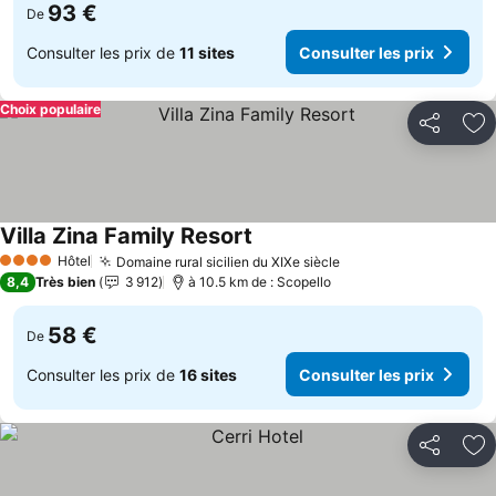
93 €
De
Consulter les prix de
11 sites
Consulter les prix
Choix populaire
Partager
Aj
Villa Zina Family Resort
Consulter les prix
Hôtel
Domaine rural sicilien du XIXe siècle
Consulter les prix
4 Étoiles
8,4
Très bien
3 912
à 10.5 km de : Scopello
58 €
De
Consulter les prix de
16 sites
Consulter les prix
Partager
Aj