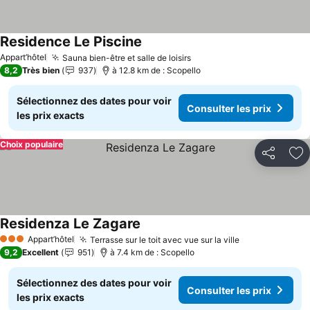
Residence Le Piscine
Consulter les prix
Appart’hôtel
Sauna bien-être et salle de loisirs
Consulter les prix
8,2
Très bien
937
à 12.8 km de : Scopello
Sélectionnez des dates pour voir
Consulter les prix
les prix exacts
Choix populaire
Partager
Aj
Residenza Le Zagare
Consulter les prix
Appart’hôtel
Terrasse sur le toit avec vue sur la ville
Consulter les
3 Étoiles
9,2
Excellent
951
à 7.4 km de : Scopello
Sélectionnez des dates pour voir
Consulter les prix
les prix exacts