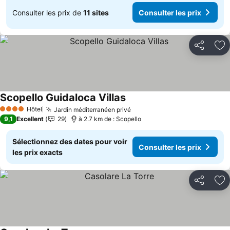
Consulter les prix de
11 sites
Consulter les prix
Partager
Aj
Scopello Guidaloca Villas
Consulter les prix
Hôtel
Jardin méditerranéen privé
Consulter les prix
4 Étoiles
9,1
Excellent
29
à 2.7 km de : Scopello
Sélectionnez des dates pour voir
Consulter les prix
les prix exacts
Partager
Aj