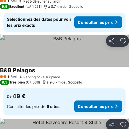
Hôtel
Petit-déjeuner au jardin
Consulter les prix
2 Étoiles
9,5
Excellent
1 251
à 8.7 km de : Scopello
Sélectionnez des dates pour voir
Consulter les prix
les prix exacts
Partager
Aj
B&B Pelagos
Consulter les prix
Hôtel
Parking privé sur place
Consulter les prix
2 Étoiles
8,3
Très bien
536
à 9.0 km de : Scopello
49 €
De
Consulter les prix de
6 sites
Consulter les prix
Partager
Aj