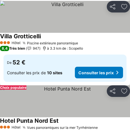
Partager
Aj
Villa Grotticelli
Consulter les prix
Hôtel
Piscine extérieure panoramique
Consulter les prix
3 Étoiles
8,4
Très bien
947
à 3.3 km de : Scopello
52 €
De
Consulter les prix de
10 sites
Consulter les prix
Choix populaire
Partager
Aj
Hotel Punta Nord Est
Consulter les prix
Hôtel
Vues panoramiques sur la mer Tyrrhénienne
Consulter les p
3 Étoiles