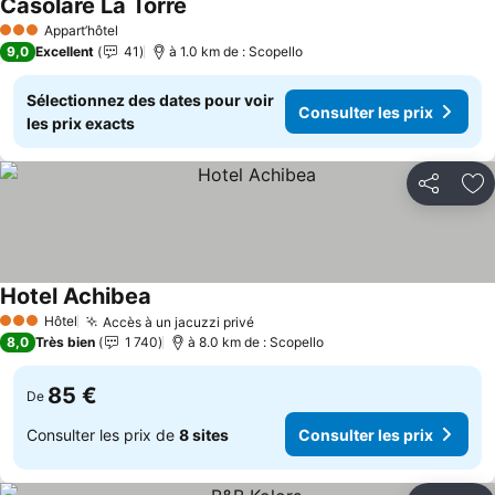
Casolare La Torre
Consulter les prix
Appart’hôtel
3 Étoiles
9,0
Excellent
41
à 1.0 km de : Scopello
Sélectionnez des dates pour voir
Consulter les prix
les prix exacts
Partager
Aj
Hotel Achibea
Consulter les prix
Hôtel
Accès à un jacuzzi privé
Consulter les prix
3 Étoiles
8,0
Très bien
1 740
à 8.0 km de : Scopello
85 €
De
Consulter les prix de
8 sites
Consulter les prix