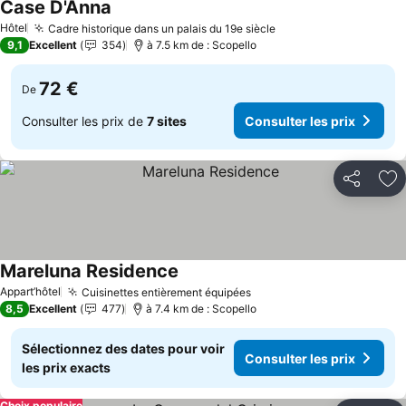
Case D'Anna
Consulter les prix
Hôtel
Cadre historique dans un palais du 19e siècle
Consulter les prix
9,1
Excellent
354
à 7.5 km de : Scopello
72 €
De
Consulter les prix de
7 sites
Consulter les prix
Partager
Aj
Mareluna Residence
Consulter les prix
Appart’hôtel
Cuisinettes entièrement équipées
Consulter les prix
8,5
Excellent
477
à 7.4 km de : Scopello
Sélectionnez des dates pour voir
Consulter les prix
les prix exacts
Choix populaire