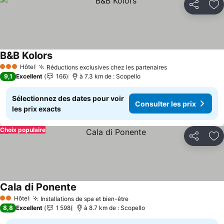
Partager
Aj
B&B Kolors
Consulter les prix
Hôtel
Réductions exclusives chez les partenaires
Consulter les p
3 Étoiles
9,1
Excellent
166
à 7.3 km de : Scopello
Sélectionnez des dates pour voir
Consulter les prix
les prix exacts
Choix populaire
Partager
Aj
Cala di Ponente
Consulter les prix
Hôtel
Installations de spa et bien-être
Consulter les prix
2 Étoiles
8,8
Excellent
1 598
à 8.7 km de : Scopello