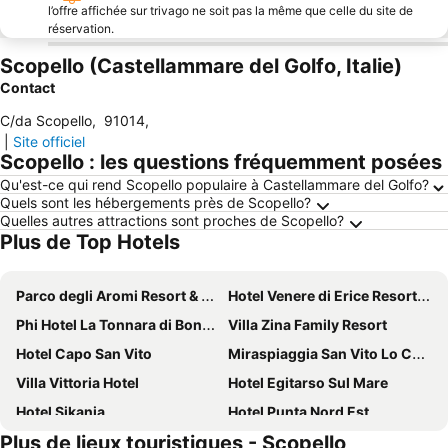
l’offre affichée sur trivago ne soit pas la même que celle du site de
réservation.
Scopello (Castellammare del Golfo, Italie)
Contact
C/da Scopello
,
91014
,
|
Site officiel
Scopello : les questions fréquemment posées
Qu'est-ce qui rend Scopello populaire à Castellammare del Golfo?
Quels sont les hébergements près de Scopello?
Quelles autres attractions sont proches de Scopello?
Plus de Top Hotels
Parco degli Aromi Resort & SPA
Hotel Venere di Erice Resort & Spa
Phi Hotel La Tonnara di Bonagia
Villa Zina Family Resort
Hotel Capo San Vito
Miraspiaggia San Vito Lo Capo
Villa Vittoria Hotel
Hotel Egitarso Sul Mare
Hotel Sikania
Hotel Punta Nord Est
Plus de lieux touristiques - Scopello
Marina Holiday Resort & Spa
Hotel La Darsena