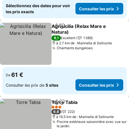
Sélectionnez des dates pour voir
Consulter les prix
les prix exacts
Agrisicilia (Relax Mare e
Partager
Ajouter à mes favoris
Natura)
Consulter les prix
9,1
Excellent
1 589
à 2.7 km de : Marinella di Selinunte
Charmants bungalows
Consulter les pri
61 €
De
Consulter les prix de
5 sites
Consulter les prix
Torre Tabia
Partager
Ajouter à mes favoris
Consulter les p
3 Étoiles
6,8
222
à 16.5 km de : Marinella di Selinunte
Piscine extérieure saisonnière avec vue sur
le jardin