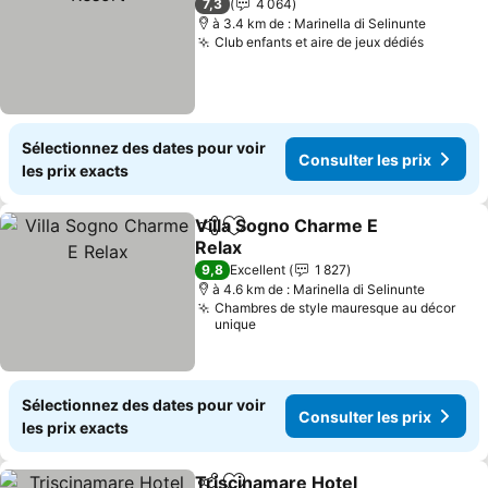
7,3
4 064
à 3.4 km de : Marinella di Selinunte
Club enfants et aire de jeux dédiés
Consulte
Sélectionnez des dates pour voir
Consulter les prix
les prix exacts
Villa Sogno Charme E
Partager
Ajouter à mes favoris
Relax
Consulter les prix
9,8
Excellent
1 827
à 4.6 km de : Marinella di Selinunte
Chambres de style mauresque au décor
unique
Sélectionnez des dates pour voir
Consulter les prix
les prix exacts
Triscinamare Hotel