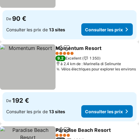
90 €
De
Consulter les prix de
13 sites
Consulter les prix
Momentum Resort
Partager
Ajouter à mes favoris
Consult
5 Étoiles
9,2
Excellent
1 350
à 2.4 km de : Marinella di Selinunte
Vélos électriques pour explorer les environs
C
192 €
De
Consulter les prix de
13 sites
Consulter les prix
Paradise Beach Resort
Partager
Ajouter à mes favoris
Con
4 Étoiles