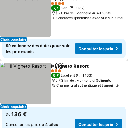
Partager
Ajouter à mes favoris
Consulter les
4 Étoiles
7,7
Bien
2 182
à 7.8 km de : Marinella di Selinunte
Chambres spacieuses avec vue sur la mer
Co
Choix populaire
Sélectionnez des dates pour voir
Consulter les prix
les prix exacts
Il Vigneto Resort
Partager
Ajouter à mes favoris
Consulter 
3 Étoiles
8,7
Excellent
1 133
à 7.3 km de : Marinella di Selinunte
Charme rural authentique et tranquillité
Cons
Choix populaire
136 €
De
Consulter les prix de
4 sites
Consulter les prix