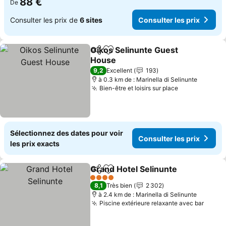
88 €
De
Consulter les prix de
6 sites
Consulter les prix
Oikos Selinunte Guest
Partager
Ajouter à mes favoris
House
Consulter les prix
9,2
Excellent
193
à 0.3 km de : Marinella di Selinunte
Bien-être et loisirs sur place
Consulter le
Sélectionnez des dates pour voir
Consulter les prix
les prix exacts
Grand Hotel Selinunte
Partager
Ajouter à mes favoris
Cons
4 Étoiles
8,1
Très bien
2 302
à 2.4 km de : Marinella di Selinunte
Piscine extérieure relaxante avec bar
Consul