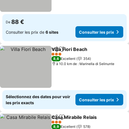
88 €
De
Consulter les prix de
6 sites
Consulter les prix
Villa Fiori Beach
Partager
Ajouter à mes favoris
Consulter l
3 Étoiles
8,6
Excellent
354
à 10.0 km de : Marinella di Selinunte
Sélectionnez des dates pour voir
Consulter les prix
les prix exacts
Casa Mirabile Relais
Partager
Ajouter à mes favoris
Consul
3 Étoiles
8,9
Excellent
578