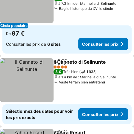
à 7.3 km de : Marinella di Selinunte
Baglio historique du XVIIIe siècle
Consulter
Choix populaire
97 €
De
Consulter les prix de
6 sites
Consulter les prix
Il Canneto di Selinunte
Partager
Ajouter à mes favoris
Cons
4 Étoiles
8,0
Très bien
1 938
à 1.4 km de : Marinella di Selinunte
Vaste terrain bien entretenu
Consulter les
Sélectionnez des dates pour voir
Consulter les prix
les prix exacts
Zahira Resort