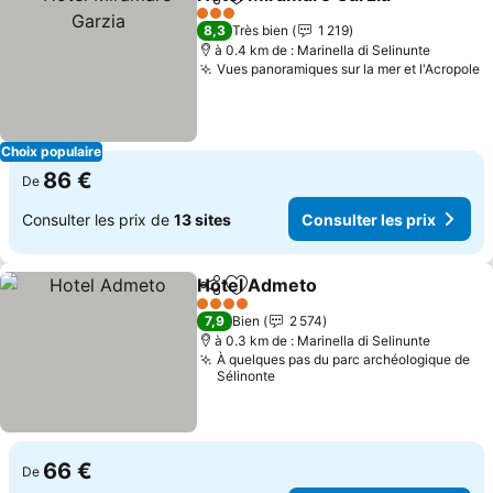
Partager
Ajouter à mes favoris
Cons
3 Étoiles
8,3
Très bien
1 219
à 0.4 km de : Marinella di Selinunte
Vues panoramiques sur la mer et l'Acropole
C
Choix populaire
86 €
De
Consulter les prix de
13 sites
Consulter les prix
Hotel Admeto
Partager
Ajouter à mes favoris
Consulter les
4 Étoiles
7,9
Bien
2 574
à 0.3 km de : Marinella di Selinunte
À quelques pas du parc archéologique de
Sélinonte
66 €
De