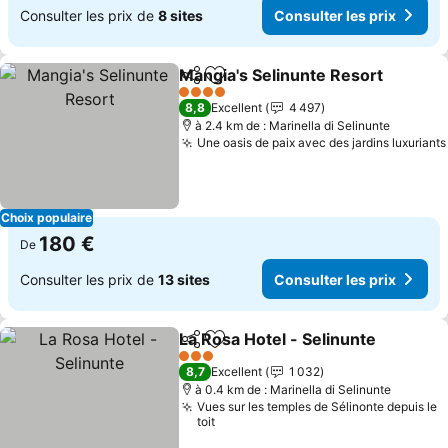
Consulter les prix de
8 sites
Consulter les prix
Mangia's Selinunte Resort
Partager
Ajouter à mes favoris
4 Étoiles
8,8
Excellent
4 497
à 2.4 km de : Marinella di Selinunte
Une oasis de paix avec des jardins luxuriants
Choix populaire
180 €
De
Consulter les prix de
13 sites
Consulter les prix
La Rosa Hotel - Selinunte
Partager
Ajouter à mes favoris
C
3 Étoiles
8,7
Excellent
1 032
à 0.4 km de : Marinella di Selinunte
Vues sur les temples de Sélinonte depuis le
toit