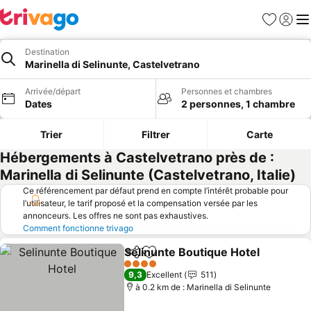
Favoris
Se con
Me
Destination
Marinella di Selinunte, Castelvetrano
Arrivée/départ
Personnes et chambres
Dates
2 personnes, 1 chambre
Trier
Filtrer
Carte
Hébergements à Castelvetrano près de :
Marinella di Selinunte (Castelvetrano, Italie)
Ce référencement par défaut prend en compte l’intérêt probable pour
l’utilisateur, le tarif proposé et la compensation versée par les
annonceurs. Les offres ne sont pas exhaustives.
Comment fonctionne trivago
Selinunte Boutique Hotel
Partager
Ajouter à mes favoris
C
4 Étoiles
9,3
Excellent
511
à 0.2 km de : Marinella di Selinunte