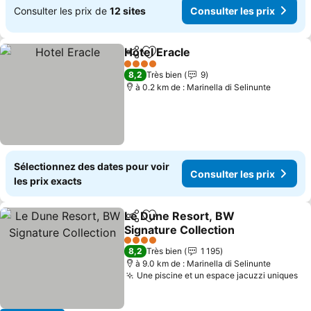
Consulter les prix de
12 sites
Consulter les prix
Hotel Eracle
Partager
Ajouter à mes favoris
Consulter les 
4 Étoiles
8,2
Très bien
9
à 0.2 km de : Marinella di Selinunte
Sélectionnez des dates pour voir
Consulter les prix
les prix exacts
Le Dune Resort, BW
Partager
Ajouter à mes favoris
Signature Collection
Consulter les prix
4 Étoiles
8,2
Très bien
1 195
à 9.0 km de : Marinella di Selinunte
Une piscine et un espace jacuzzi uniques
Co