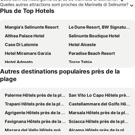
Quelles autres attractions sont proches de Marinella di Selinunte?
Plus de Top Hotels
Mangia's Selinunte Resort
Le Dune Resort, BW Signature Collection
Althea Palace Hotel
Selinunte Boutique Hotel
Case Di Latomie
Hotel Alceste
Hotel Miramare Garzia
Paradise Beach Resort
Hotel Admeto
Torre Tabia
Autres destinations populaires près de la
Hotel Donna Carmela Sede Unica a Sciacca
La Rosa Hotel - Selinunte
plage
Triscinamare Hotel Residence
Momentum Resort
Villa Sogno Charme E Relax
Fratelli Clemente Spa and Hotel
Palerme Hôtels près de la plage
San Vito Lo Capo Hôtels près de la plage
La Regina d'Alabastro
Zahira Resort
Trapani Hôtels près de la plage
Castellammare del Golfo Hôtels près de la plage
Il Vigneto Resort
Villa Giadel
Agrigente Hôtels près de la plage
Marsala Hôtels près de la plage
Casa Mirabile Relais
Villa Fiori Beach
Favignana Hôtels près de la plage
Sciacca Hôtels près de la plage
Hotel Eracle
Il Canneto di Selinunte
Mazara del Vallo Hôtels près de la plage
Alcamo Hôtels près de la plage
Grand Hotel Selinunte
La Fattoria