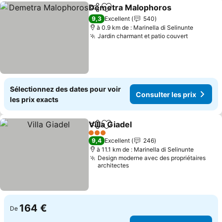
Demetra Malophoros
Partager
Ajouter à mes favoris
Consu
9,3
Excellent
540
à 0.9 km de : Marinella di Selinunte
Jardin charmant et patio couvert
Consulter
Sélectionnez des dates pour voir
Consulter les prix
les prix exacts
Villa Giadel
Partager
Ajouter à mes favoris
Consulter les pr
3 Étoiles
9,4
Excellent
246
à 11.1 km de : Marinella di Selinunte
Design moderne avec des propriétaires
architectes
164 €
De