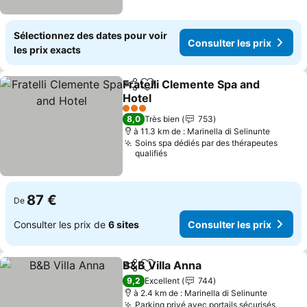
Sélectionnez des dates pour voir
Consulter les prix
les prix exacts
Fratelli Clemente Spa and
Partager
Ajouter à mes favoris
Hotel
Consulter les prix
3 Étoiles
8,0
Très bien
753
à 11.3 km de : Marinella di Selinunte
Soins spa dédiés par des thérapeutes
qualifiés
87 €
De
Consulter les prix de
6 sites
Consulter les prix
B&B Villa Anna
Partager
Ajouter à mes favoris
Consulter le
9,2
Excellent
744
à 2.4 km de : Marinella di Selinunte
Parking privé avec portails sécurisés