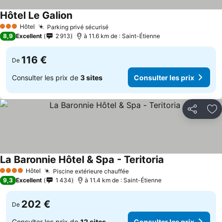
Hôtel Le Galion
Hôtel
Parking privé sécurisé
3 Étoiles
8,9
Excellent
2 913
à 11.6 km de : Saint-Étienne
116 €
De
Consulter les prix de
3 sites
Consulter les prix
Partager
Aj
La Baronnie Hôtel & Spa - Teritoria
Hôtel
Piscine extérieure chauffée
4 Étoiles
9,3
Excellent
1 434
à 11.4 km de : Saint-Étienne
202 €
De
Consulter les prix de
12 sites
Consulter les prix