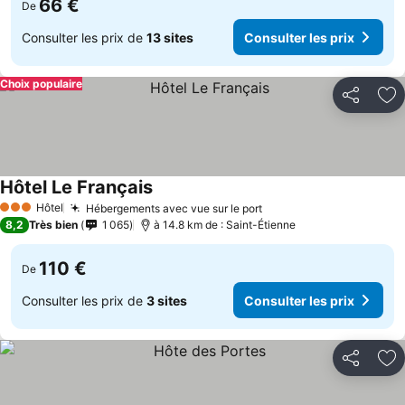
66 €
De
Consulter les prix de
13 sites
Consulter les prix
Choix populaire
Partager
Aj
Hôtel Le Français
Hôtel
Hébergements avec vue sur le port
3 Étoiles
8,2
Très bien
1 065
à 14.8 km de : Saint-Étienne
110 €
De
Consulter les prix de
3 sites
Consulter les prix
Partager
Aj