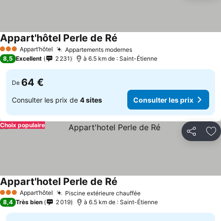
Appart'hôtel Perle de Ré
Appart’hôtel
Appartements modernes
3 Étoiles
8,5
Excellent
2 231
à 6.5 km de : Saint-Étienne
64 €
De
Consulter les prix de
4 sites
Consulter les prix
Choix populaire
Partager
Aj
Appart'hotel Perle de Ré
Appart’hôtel
Piscine extérieure chauffée
3 Étoiles
8,4
Très bien
2 019
à 6.5 km de : Saint-Étienne