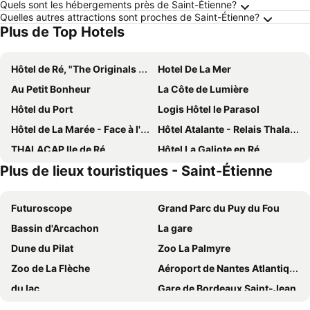
Quels sont les hébergements près de Saint-Étienne?
Quelles autres attractions sont proches de Saint-Étienne?
Plus de Top Hotels
Hôtel de Ré, "The Originals Résidence"
Hotel De La Mer
Au Petit Bonheur
La Côte de Lumière
Hôtel du Port
Logis Hôtel le Parasol
Hôtel de La Marée - Face à l'océan - Ile de Ré
Hôtel Atalante - Relais Thalasso & Spa
THALACAP Ile de Ré
Hôtel La Galiote en Ré
Plus de lieux touristiques - Saint-Étienne
Hôtel Les Grenettes
Fleur de Ré
Hôtel Le Français
Hôtel Le Galion
Futuroscope
Grand Parc du Puy du Fou
Les Colonnes
HR Hôtel & Spa Marin
Bassin d'Arcachon
La gare
Hôtel Restaurant & Spa Plaisir
La Baronnie Hôtel & Spa - Teritoria
Dune du Pilat
Zoo La Palmyre
La Villa Hôtel Bien Être Île de Ré
Hôtel Le Peu Breton
Zoo de La Flèche
Aéroport de Nantes Atlantique
Hôtel Restaurant Le Grand Large - Face à la plage - Ile de Ré
VVF Résidence Île de Ré Ars-en-Ré
du lac
Gare de Bordeaux Saint-Jean
Les Vignes de la Chapelle, The Originals Relais
La Maison Douce
Le Marais Poitevin
Aéroport de Bordeaux - Mérignac
Hôtel La Jetée
Le Chat Botté