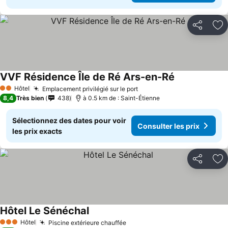
Partager
Aj
VVF Résidence Île de Ré Ars-en-Ré
Hôtel
Emplacement privilégié sur le port
2 Étoiles
8,4
Très bien
438
à 0.5 km de : Saint-Étienne
Sélectionnez des dates pour voir
Consulter les prix
les prix exacts
Partager
Aj
Hôtel Le Sénéchal
Hôtel
Piscine extérieure chauffée
3 Étoiles