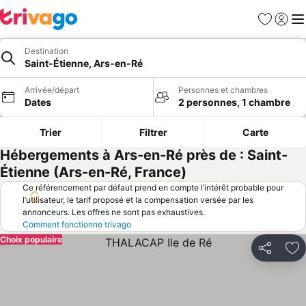
Favoris
Se con
Me
Destination
Saint-Étienne, Ars-en-Ré
Arrivée/départ
Personnes et chambres
Dates
2 personnes, 1 chambre
Trier
Filtrer
Carte
Hébergements à Ars-en-Ré près de : Saint-
Étienne (Ars-en-Ré, France)
Ce référencement par défaut prend en compte l’intérêt probable pour
l’utilisateur, le tarif proposé et la compensation versée par les
annonceurs. Les offres ne sont pas exhaustives.
Comment fonctionne trivago
Choix populaire
Partager
Aj