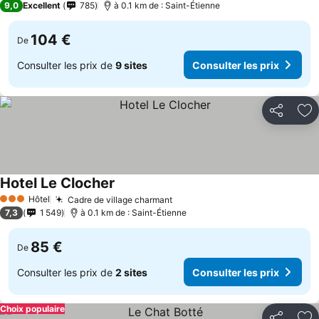
9,0
Excellent
785
à 0.1 km de : Saint-Étienne
104 €
De
Consulter les prix de
9 sites
Consulter les prix
Partager
Aj
Hotel Le Clocher
Hôtel
Cadre de village charmant
3 Étoiles
7,3
1 549
à 0.1 km de : Saint-Étienne
85 €
De
Consulter les prix de
2 sites
Consulter les prix
Choix populaire