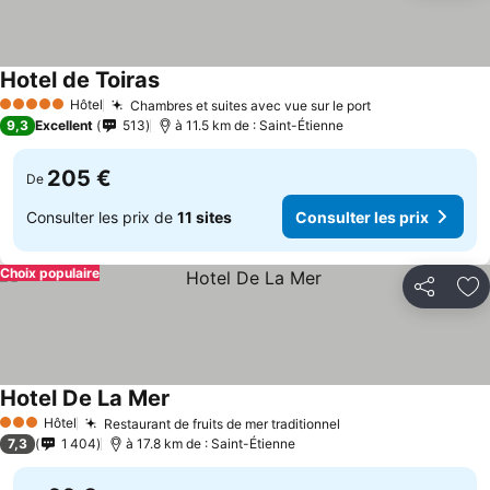
Hotel de Toiras
Hôtel
Chambres et suites avec vue sur le port
5 Étoiles
9,3
Excellent
513
à 11.5 km de : Saint-Étienne
205 €
De
Consulter les prix de
11 sites
Consulter les prix
Choix populaire
Partager
Aj
Hotel De La Mer
Hôtel
Restaurant de fruits de mer traditionnel
3 Étoiles
7,3
1 404
à 17.8 km de : Saint-Étienne