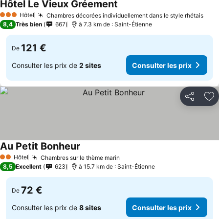
Hôtel Le Vieux Gréement
Hôtel
Chambres décorées individuellement dans le style rhétais
3 Étoiles
8,4
Très bien
667
à 7.3 km de : Saint-Étienne
121 €
De
Consulter les prix de
2 sites
Consulter les prix
Partager
Aj
Au Petit Bonheur
Hôtel
Chambres sur le thème marin
2 Étoiles
8,5
Excellent
623
à 15.7 km de : Saint-Étienne
72 €
De
Consulter les prix de
8 sites
Consulter les prix