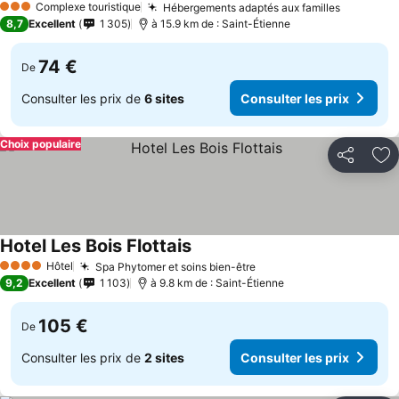
Complexe touristique
Hébergements adaptés aux familles
3 Étoiles
8,7
Excellent
1 305
à 15.9 km de : Saint-Étienne
74 €
De
Consulter les prix de
6 sites
Consulter les prix
Choix populaire
Partager
Aj
Hotel Les Bois Flottais
Hôtel
Spa Phytomer et soins bien-être
4 Étoiles
9,2
Excellent
1 103
à 9.8 km de : Saint-Étienne
105 €
De
Consulter les prix de
2 sites
Consulter les prix