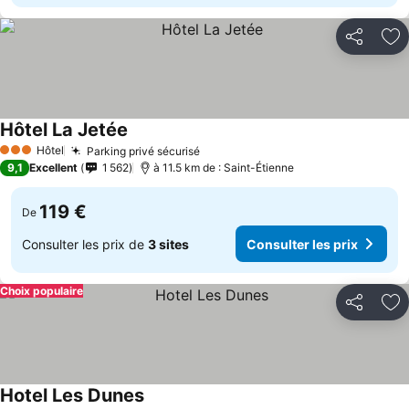
Partager
Aj
Hôtel La Jetée
Hôtel
Parking privé sécurisé
3 Étoiles
9,1
Excellent
1 562
à 11.5 km de : Saint-Étienne
119 €
De
Consulter les prix de
3 sites
Consulter les prix
Choix populaire
Partager
Aj
Hotel Les Dunes