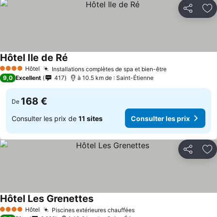
Partager
Aj
Hôtel Ile de Ré
Hôtel
Installations complètes de spa et bien-être
4 Étoiles
9,0
Excellent
417
à 10.5 km de : Saint-Étienne
168 €
De
Consulter les prix de
11 sites
Consulter les prix
Partager
Aj
Hôtel Les Grenettes
Hôtel
Piscines extérieures chauffées
4 Étoiles