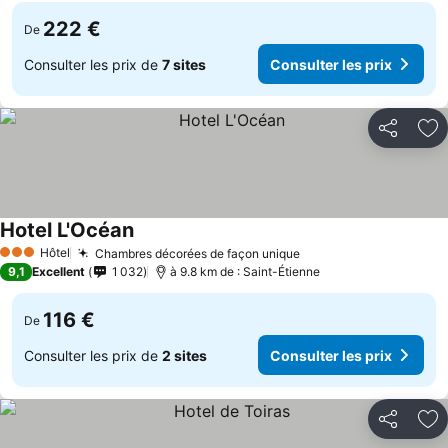
222 €
De
Consulter les prix de
7 sites
Consulter les prix
Partager
Aj
Hotel L'Océan
Hôtel
Chambres décorées de façon unique
3 Étoiles
9,1
Excellent
1 032
à 9.8 km de : Saint-Étienne
116 €
De
Consulter les prix de
2 sites
Consulter les prix
Partager
Aj