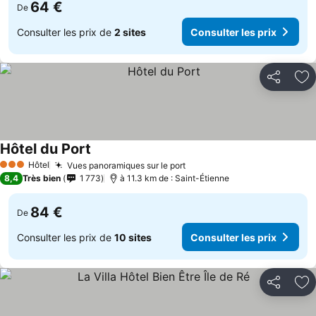
64 €
De
Consulter les prix de
2 sites
Consulter les prix
Partager
Aj
Hôtel du Port
Hôtel
Vues panoramiques sur le port
3 Étoiles
8,4
Très bien
1 773
à 11.3 km de : Saint-Étienne
84 €
De
Consulter les prix de
10 sites
Consulter les prix
Partager
Aj