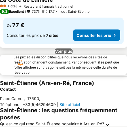
Hôtel
Restaurant français traditionnel
2 Étoiles
9,3
Excellent
737
à 17.7 km de : Saint-Étienne
77 €
De
Consulter les prix de
7 sites
Consulter les prix
Voir plus
Les prix et les disponibilités que nous recevons des sites de
réservation changent constamment. Par conséquent, il se peut que
l’offre affichée sur trivago ne soit pas la même que celle du site de
réservation.
Saint-Étienne (Ars-en-Ré, France)
Contact
Place Carnot
,
17590
,
Téléphone
:
+33(5)46294609
|
Site officiel
Saint-Étienne : les questions fréquemment
posées
Qu'est-ce qui rend Saint-Étienne populaire à Ars-en-Ré?