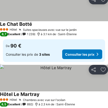
Partager
Aj
Le Chat Botté
Hôtel
Suites spacieuses avec vue sur le jardin
3 Étoiles
8,7
Excellent
1 239
à 3.1 km de : Saint-Étienne
90 €
De
Consulter les prix de
3 sites
Consulter les prix
Partager
Aj
Hôtel Le Martray
Hôtel
Chambres avec vue sur l'océan
3 Étoiles
8,5
Excellent
892
à 2.3 km de : Saint-Étienne