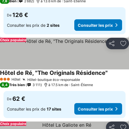
7,8
Bien
2 682
à 13.6 km de : Saint-Étienne
126 €
De
Consulter les prix de
2 sites
Consulter les prix
Choix populaire
Partager
Aj
Hôtel de Ré, "The Originals Résidence"
Hôtel
Hôtel-boutique éco-responsable
3 Étoiles
8,4
Très bien
3 111
à 17.5 km de : Saint-Étienne
62 €
De
Consulter les prix de
17 sites
Consulter les prix
Choix populaire