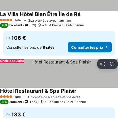
La Villa Hôtel Bien Être Île de Ré
Hôtel
Spa bien-être avec hammam
4 Étoiles
9,0
Excellent
579
à 10.4 km de : Saint-Étienne
106 €
De
Consulter les prix de
8 sites
Consulter les prix
Choix populaire
Partager
Aj
Hôtel Restaurant & Spa Plaisir
Hôtel
Un centre de bien-être et spa dédié
4 Étoiles
8,5
Excellent
1 564
à 10.6 km de : Saint-Étienne
133 €
De