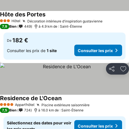
Hôte des Portes
Hôtel
Décoration intérieure d'inspiration gustavienne
3 Étoiles
7,9
Bien
449
à 4.9 km de : Saint-Étienne
182 €
De
Consulter les prix de
1 site
Consulter les prix
Partager
Aj
Residence de L'Ocean
Appart’hôtel
Piscine extérieure saisonnière
4 Étoiles
7,5
Bien
724
à 16.0 km de : Saint-Étienne
Sélectionnez des dates pour voir
Consulter les prix
les prix exacts