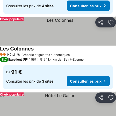
Consulter les prix de
4 sites
Consulter les prix
Choix populaire
Partager
Aj
Les Colonnes
Hôtel
Crêperie et galettes authentiques
2 Étoiles
8,7
Excellent
1 567
à 11.4 km de : Saint-Étienne
91 €
De
Consulter les prix de
3 sites
Consulter les prix
Choix populaire
Partager
Aj