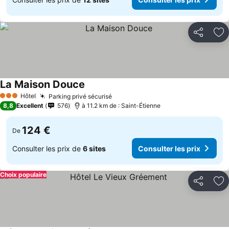
Partager
Aj
La Maison Douce
Hôtel
Parking privé sécurisé
3 Étoiles
8,8
Excellent
576
à 11.2 km de : Saint-Étienne
124 €
De
Consulter les prix de
6 sites
Consulter les prix
Choix populaire
Partager
Aj