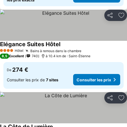
Partager
Aj
Elégance Suites Hôtel
Hôtel
Bains à remous dans la chambre
4 Étoiles
8,5
Excellent
740
à 10.4 km de : Saint-Étienne
274 €
De
Consulter les prix de
7 sites
Consulter les prix
Partager
Aj
La Côte de Lumière