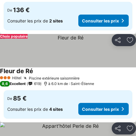
136 €
De
Consulter les prix de
2 sites
Consulter les prix
Choix populaire
Partager
Aj
Fleur de Ré
Hôtel
Piscine extérieure saisonnière
3 Étoiles
8,6
Excellent
619
à 6.0 km de : Saint-Étienne
85 €
De
Consulter les prix de
4 sites
Consulter les prix
Partager
Aj