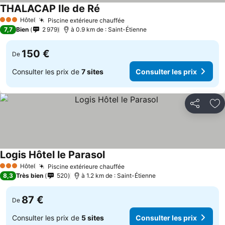
THALACAP Ile de Ré
Hôtel
Piscine extérieure chauffée
3 Étoiles
7,7
Bien
2 979
à 0.9 km de : Saint-Étienne
150 €
De
Consulter les prix de
7 sites
Consulter les prix
Partager
Aj
Logis Hôtel le Parasol
Hôtel
Piscine extérieure chauffée
3 Étoiles
8,3
Très bien
520
à 1.2 km de : Saint-Étienne
87 €
De
Consulter les prix de
5 sites
Consulter les prix