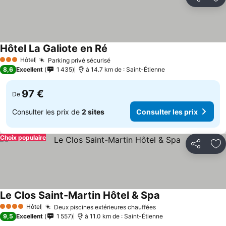
Partager
Aj
Hôtel La Galiote en Ré
Hôtel
Parking privé sécurisé
3 Étoiles
8,6
Excellent
1 435
à 14.7 km de : Saint-Étienne
97 €
De
Consulter les prix de
2 sites
Consulter les prix
Choix populaire
Partager
Aj
Le Clos Saint-Martin Hôtel & Spa
Hôtel
Deux piscines extérieures chauffées
4 Étoiles
9,5
Excellent
1 557
à 11.0 km de : Saint-Étienne