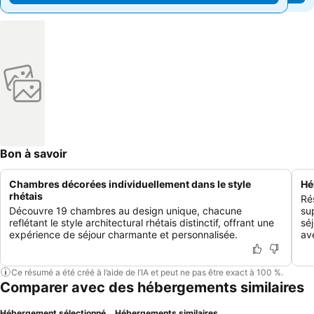
Bon à savoir
Chambres décorées individuellement dans le style
Hé
rhétais
Ré
Découvre 19 chambres au design unique, chacune
su
reflétant le style architectural rhétais distinctif, offrant une
sé
expérience de séjour charmante et personnalisée.
av
Ce résumé a été créé à l’aide de l’IA et peut ne pas être exact à 100 %.
Comparer avec des hébergements similaires
Hébergement sélectionné
Hébergements similaires