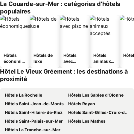
La Couarde-sur-Mer : catégories d’hôtels
populaires
Hôtels
Hôtels de
Hôtels
Hôtels
Hôtel
économiq
luxe
avec
animaux
ues
piscine
acceptés
Hôtel Le Vieux Gréement : les destinations à
proximité
Hôtels La Rochelle
Hôtels Les Sables d'Olonne
Hôtels Saint-Jean-de-Monts
Hôtels Royan
Hôtels Saint-Hilaire-de-Riez
Hôtels Saint-Gilles-Croix-de-Vie
Hôtels Saint-Palais-sur-Mer
Hôtels Les Mathes
Hôtels La Tranche-sur-Mer