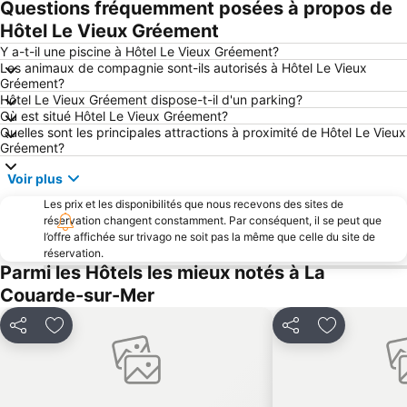
Questions fréquemment posées à propos de
Port Olona
Grande Plage
Hôtel Le Vieux Gréement
Grande Plage de La Tranche - Mer
Hôtel de Ville de La Rochelle
Y a-t-il une piscine à Hôtel Le Vieux Gréement?
Les animaux de compagnie sont-ils autorisés à Hôtel Le Vieux
Le Vendée Globe
Plage de l'Espérance
Gréement?
Hôtel Le Vieux Gréement dispose-t-il d'un parking?
Port de La Guittière
La Grière
Où est situé Hôtel Le Vieux Gréement?
Port de plaisance de Rochefort
Le marathon de la Rochelle
Quelles sont les principales attractions à proximité de Hôtel Le Vieux
Gréement?
Les Conches
Le remblai des Sables d'Olonne
Voir plus
La plage de Couarde-sur-Mer
Plage de la Concurrence
Les prix et les disponibilités que nous recevons des sites de
Plage de Marennes
Plage de Gatseau
réservation changent constamment. Par conséquent, il se peut que
Le Grand Pavois
l'Ile de Ré Bridge
l’offre affichée sur trivago ne soit pas la même que celle du site de
réservation.
Plage du Veillon
Le Petit Rocher
Parmi les Hôtels les mieux notés à La
La plage de La Paracou
Rivedoux-Plage
Couarde-sur-Mer
Plage des Huttes
Golf de la Prée
Partager
Ajouter à mes favoris
Partager
Ajouter à m
Place de la Liberté
Hôtel de ville des Sables d'Olonne
Petite Plage
La plage de la Conche
Corderie Royale
Phare de Chassiron