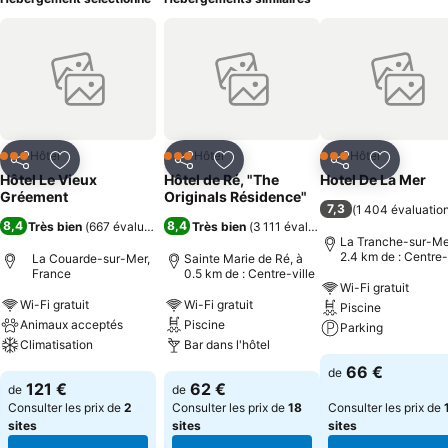
Hôtel
Hôtel
Hôtel
3 Étoiles
3 Étoiles
3 Étoiles
Partager
Ajouter à mes favoris
Partager
Ajouter à mes favoris
Partager
Ajouter à
Hôtel Le Vieux
Hôtel de Ré, "The
Hotel De La Mer
Gréement
Originals Résidence"
7,3
(
1 404 évaluatio
8,4
8,4
Très bien
(
667 évaluations
)
Très bien
(
3 111 évaluations
)
La Tranche-sur-Mer
2.4 km de : Centre-
La Couarde-sur-Mer,
Sainte Marie de Ré, à
France
0.5 km de : Centre-ville
Wi-Fi gratuit
Wi-Fi gratuit
Wi-Fi gratuit
Piscine
Animaux acceptés
Piscine
Parking
Climatisation
Bar dans l'hôtel
Consulter les pri
66 €
de
Consulter les prix
Consulter les prix
121 €
62 €
de
de
Consulter les prix de
2
Consulter les prix de
18
Consulter les prix de
sites
sites
sites