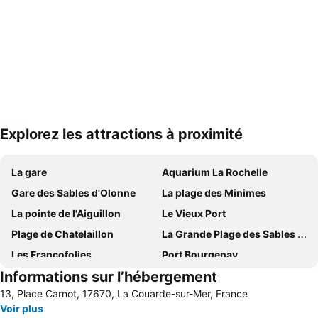
Explorez les attractions à proximité
Agrandir la carte
La gare
Aquarium La Rochelle
Gare des Sables d'Olonne
La plage des Minimes
La pointe de l'Aiguillon
Le Vieux Port
Plage de Chatelaillon
La Grande Plage des Sables d'Olonne
Les Francofolies
Port Bourgenay
Informations sur l’hébergement
Piscine d'eau de mer du Remblai
Châtelaillon
13, Place Carnot, 17670, La Couarde-sur-Mer, France
Plage de Boyardville
Port de Plaisance des Minimes
Voir plus
Aéroport de La Rochelle - île de Ré
Plage de Chef de Baie