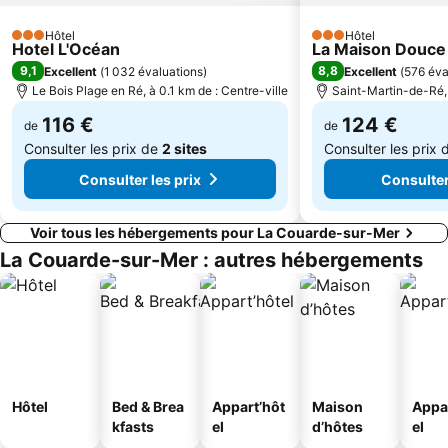
La baie de Cayola
Rochefort-Saint-Agnant Airport
Hôtel
Hôtel
Les Rues à Arcades
Bowling La Rochelle
3 Étoiles
3 Étoiles
Hotel L'Océan
La Maison Douce
9,1
8,8
Excellent
(
1 032 évaluations
)
Excellent
(
576 éva
Le Bois Plage en Ré, à 0.1 km de : Centre-ville
Saint-Martin-de-Ré, 
116 €
124 €
de
de
Consulter les prix de
2 sites
Consulter les prix
Consulter les prix
Consulter
Voir tous les hébergements pour La Couarde-sur-Mer
La Couarde-sur-Mer : autres hébergements
Hôtel
Bed & Brea
Appart’hôt
Maison
Appa
kfasts
el
d’hôtes
el