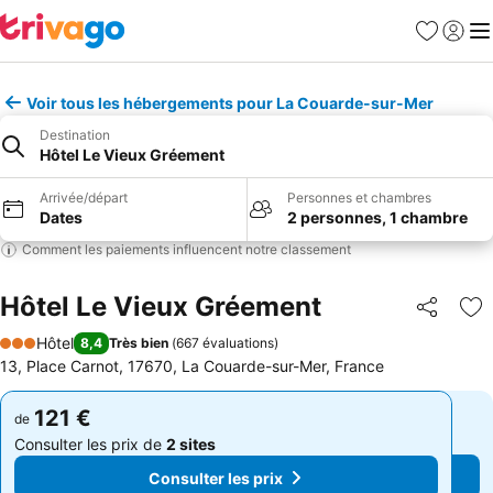
Favoris
Se con
Me
Voir tous les hébergements pour La Couarde-sur-Mer
Destination
Hôtel Le Vieux Gréement
Arrivée/départ
Personnes et chambres
Dates
2 personnes, 1 chambre
Comment les paiements influencent notre classement
Hôtel Le Vieux Gréement
Partager
Aj
Hôtel
8,4
Très bien
(
667 évaluations
)
3 Étoiles
13, Place Carnot, 17670, La Couarde-sur-Mer, France
121 €
121 €
de
de
Consulter les prix de
2 sites
Consulter les prix de
2 sites
Consulter les prix
Consulter les prix