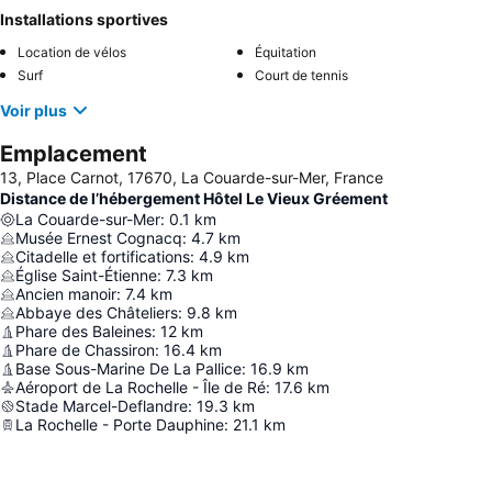
Installations sportives
Location de vélos
Équitation
Surf
Court de tennis
Voir plus
Emplacement
13, Place Carnot, 17670, La Couarde-sur-Mer, France
Distance de l’hébergement Hôtel Le Vieux Gréement
La Couarde-sur-Mer
:
0.1
km
Musée Ernest Cognacq
:
4.7
km
Citadelle et fortifications
:
4.9
km
Église Saint-Étienne
:
7.3
km
Ancien manoir
:
7.4
km
Abbaye des Châteliers
:
9.8
km
Phare des Baleines
:
12
km
Phare de Chassiron
:
16.4
km
Base Sous-Marine De La Pallice
:
16.9
km
Aéroport de La Rochelle - Île de Ré
:
17.6
km
Stade Marcel-Deflandre
:
19.3
km
La Rochelle - Porte Dauphine
:
21.1
km