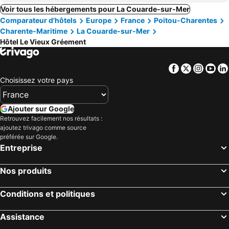
Voir tous les hébergements pour La Couarde-sur-Mer
Comparateur d'hôtels
Europe
France
Poitou-Charentes
Charente-Maritime
La Couarde-sur-Mer
Hôtel Le Vieux Gréement
Facebook
Twitter
Insta
Yo
Choisissez votre pays
Ajouter sur Google
Retrouvez facilement nos résultats :
ajoutez trivago comme source
préférée sur Google.
Entreprise
Nos produits
Conditions et politiques
Assistance