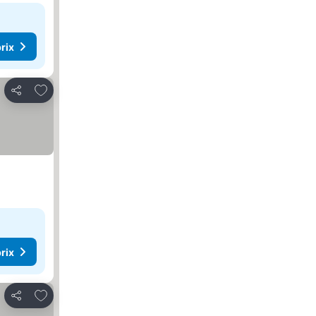
rix
Ajouter à mes favoris
Partager
rix
Ajouter à mes favoris
Partager