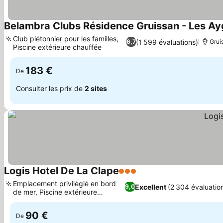
Belambra Clubs Résidence Gruissan - Les A
Club piétonnier pour les familles,
(1 599 évaluations)
6,7
Grui
Piscine extérieure chauffée
Consulter les prix
183 €
De
Consulter les prix de
2 sites
Logis Hotel De La Clape
3 Étoiles
Consulter les prix
Emplacement privilégié en bord
Excellent
(2 304 évaluatio
9,0
de mer, Piscine extérieure
Consulter les prix
chauffée
90 €
De