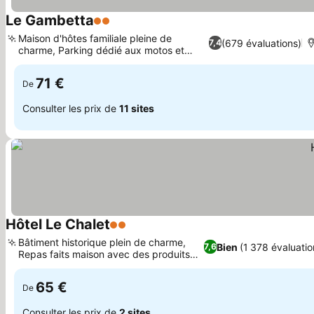
Le Gambetta
2 Étoiles
Consulter les prix
Maison d'hôtes familiale pleine de
(679 évaluations)
7,4
charme, Parking dédié aux motos et
Consulter les prix
vélos
71 €
De
Consulter les prix de
11 sites
Hôtel Le Chalet
2 Étoiles
Consulter les prix
Bâtiment historique plein de charme,
Bien
(1 378 évaluatio
7,6
Repas faits maison avec des produits
Consulter les prix
frais
65 €
De
Consulter les prix de
2 sites