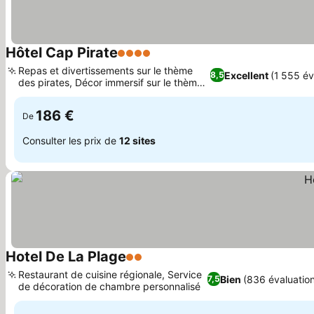
Hôtel Cap Pirate
4 Étoiles
Consulter les prix
Repas et divertissements sur le thème
Excellent
(1 555 év
8,5
des pirates, Décor immersif sur le thème
Consulter les prix
des pirates
186 €
De
Consulter les prix de
12 sites
Hotel De La Plage
2 Étoiles
Consulter les prix
Restaurant de cuisine régionale, Service
Bien
(836 évaluatio
7,5
de décoration de chambre personnalisé
Consulter les prix