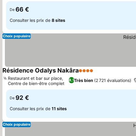
pataugeoire
66 €
De
Consulter les prix de
8 sites
Choix populaire
Résidence Odalys Nakâra
4 Étoiles
Consulter les prix
Restaurant et bar sur place,
Très bien
(2 721 évaluations)
8,1
Centre de bien-être complet
Consulter les prix
92 €
De
Consulter les prix de
11 sites
Choix populaire