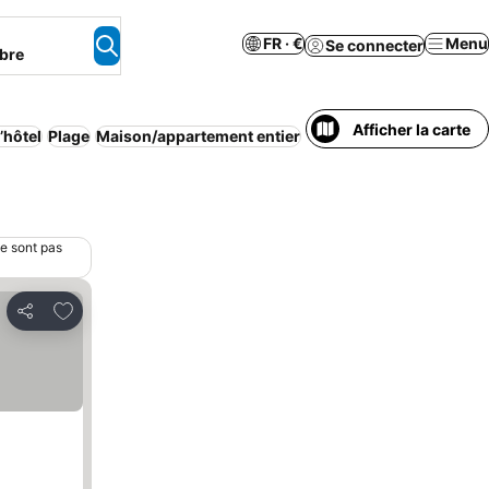
FR · €
Menu
Se connecter
bre
Afficher la carte
’hôtel
Plage
Maison/appartement entier
Climatisation
Petit déje
ne sont pas
Ajouter à mes favoris
Partager