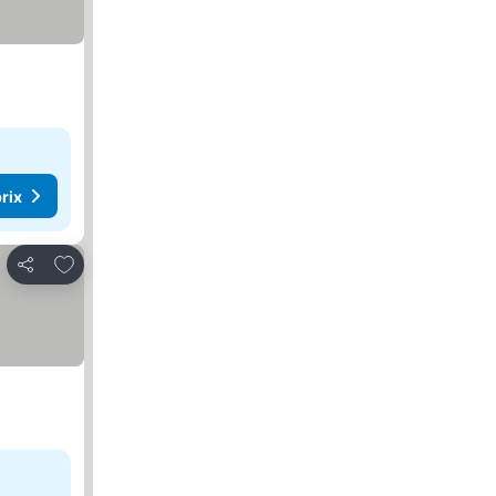
rix
Ajouter à mes favoris
Partager