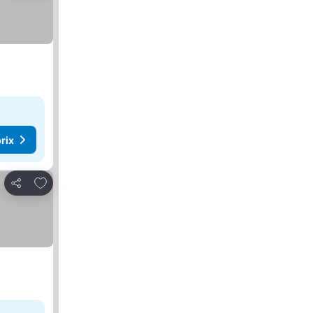
rix
Ajouter à mes favoris
Partager