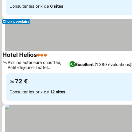
Consulter les prix de
6 sites
Choix populaire
Hotel Helios
3 Étoiles
Consulter les prix
Piscine extérieure chauffée,
Excellent
(1 380 évaluations)
8,7
Petit-déjeuner buffet
Consulter les prix
continental
72 €
De
Consulter les prix de
12 sites