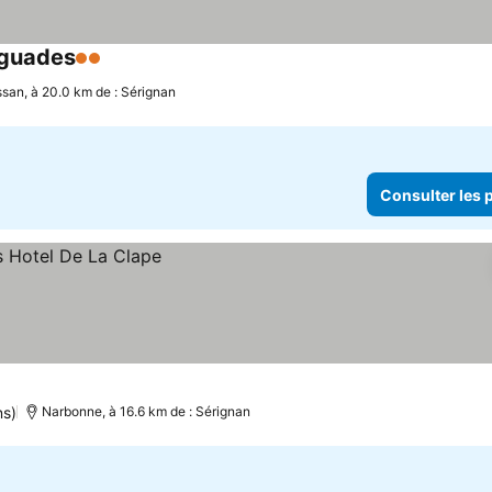
yguades
2 Étoiles
Consulter les prix
ssan, à 20.0 km de : Sérignan
Consulter les p
ns)
Narbonne, à 16.6 km de : Sérignan