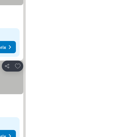
rix
Ajouter à mes favoris
Partager
rix