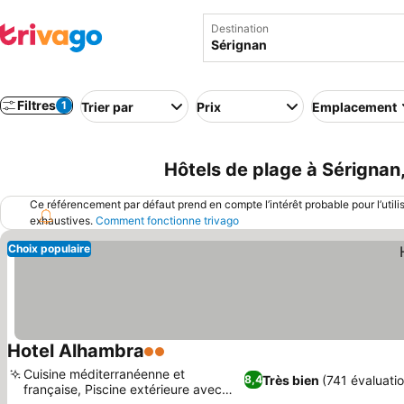
Destination
Filtres
1
Trier par
Prix
Emplacement
Hôtels de plage à Sérignan
Ce référencement par défaut prend en compte l’intérêt probable pour l’utili
exhaustives.
Comment fonctionne trivago
Choix populaire
Hotel Alhambra
2 Étoiles
Consulter les prix
Cuisine méditerranéenne et
Très bien
(741 évaluati
8,4
française, Piscine extérieure avec
Consulter les prix