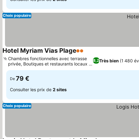
Choix populaire
Hotel Myriam Vias Plage
2 Étoiles
Consulter les prix
Chambres fonctionnelles avec terrasse
Très bien
(1 480 év
8,2
privée, Boutiques et restaurants locaux à
Consulter les prix
proximité
79 €
De
Consulter les prix de
2 sites
Choix populaire