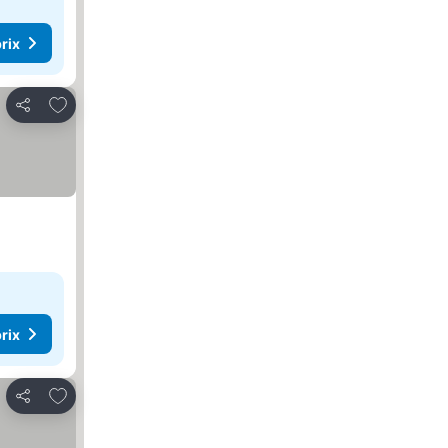
rix
Ajouter à mes favoris
Partager
rix
Ajouter à mes favoris
Partager