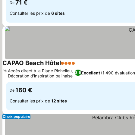
71 €
De
Consulter les prix de
6 sites
CAPAO Beach Hôtel
4 Étoiles
Consulter les prix
Accès direct à la Plage Richelieu,
Excellent
(1 490 évaluation
8,5
Décoration d'inspiration balinaise
Consulter les prix
160 €
De
Consulter les prix de
12 sites
Choix populaire