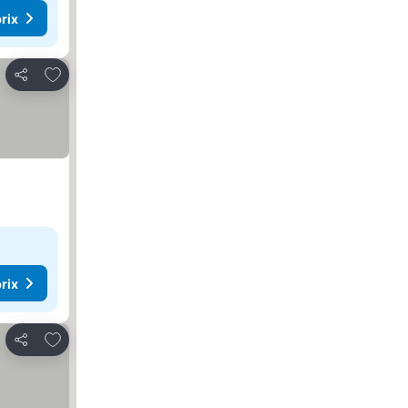
rix
Ajouter à mes favoris
Partager
rix
Ajouter à mes favoris
Partager