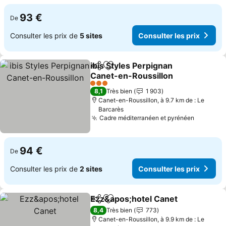
93 €
De
Consulter les prix de
5 sites
Consulter les prix
ibis Styles Perpignan
Partager
Ajouter à mes favoris
Canet-en-Roussillon
Consulter les prix
3 Étoiles
8,1
Très bien
1 903
Canet-en-Roussillon, à 9.7 km de : Le
Barcarès
Cadre méditerranéen et pyrénéen
Consulte
94 €
De
Consulter les prix de
2 sites
Consulter les prix
Ezz&apos;hotel Canet
Partager
Ajouter à mes favoris
Cons
8,4
Très bien
773
Canet-en-Roussillon, à 9.9 km de : Le