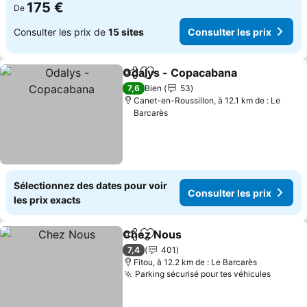
175 €
De
Consulter les prix de
15 sites
Consulter les prix
Odalys - Copacabana
Partager
Ajouter à mes favoris
Consu
7,6
Bien
53
Canet-en-Roussillon, à 12.1 km de : Le
Barcarès
Sélectionnez des dates pour voir
Consulter les prix
les prix exacts
Chez Nous
Partager
Ajouter à mes favoris
Consulter les pr
7,4
401
Fitou, à 12.2 km de : Le Barcarès
Parking sécurisé pour tes véhicules
Consult