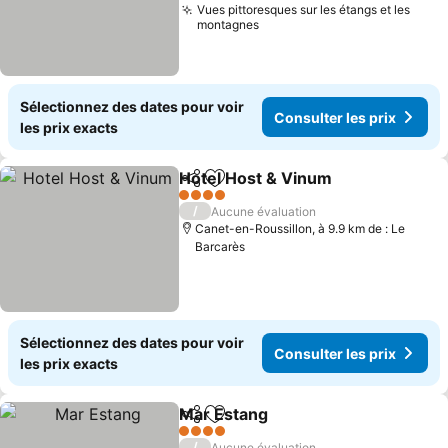
Vues pittoresques sur les étangs et les
montagnes
Sélectionnez des dates pour voir
Consulter les prix
les prix exacts
Hotel Host & Vinum
Partager
Ajouter à mes favoris
Consult
4 Étoiles
/
Aucune évaluation
Canet-en-Roussillon, à 9.9 km de : Le
Barcarès
Sélectionnez des dates pour voir
Consulter les prix
les prix exacts
Mar Estang
Partager
Ajouter à mes favoris
Consulter les p
4 Étoiles
/
Aucune évaluation