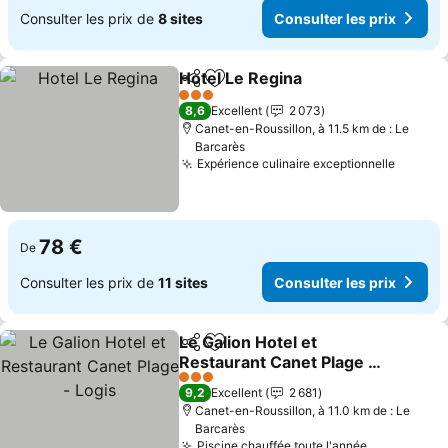
Consulter les prix de
8 sites
Consulter les prix
Hotel Le Regina
Partager
Ajouter à mes favoris
Consulter l
3 Étoiles
8,6
Excellent
2 073
Canet-en-Roussillon, à 11.5 km de : Le
Barcarès
Expérience culinaire exceptionnelle
Consult
78 €
De
Consulter les prix de
11 sites
Consulter les prix
Le Galion Hotel et
Partager
Ajouter à mes favoris
Restaurant Canet Plage -
Logis
Consulter les prix
3 Étoiles
9,2
Excellent
2 681
Canet-en-Roussillon, à 11.0 km de : Le
Barcarès
Piscine chauffée toute l'année