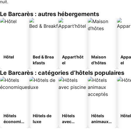
nuit.
Le Barcarès : autres hébergements
Hôtel
Bed & Brea
Appart’hôt
Maison
Appa
kfasts
el
d’hôtes
el
Le Barcarès : catégories d’hôtels populaires
Hôtels
Hôtels de
Hôtels
Hôtels
Hôtel
économiq
luxe
avec
animaux
ues
piscine
acceptés