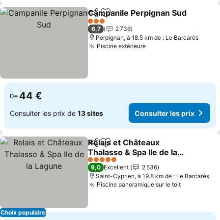
Campanile Perpignan Sud
Partager
Ajouter à mes favoris
3 Étoiles
6,7
2 736
Perpignan, à 18.5 km de : Le Barcarès
Piscine extérieure
Consulter les prix
44 €
De
Consulter les prix de
13 sites
Consulter les prix
Relais et Châteaux
Partager
Ajouter à mes favoris
Thalasso & Spa Ile de la
Lagune
Consulter les prix
5 Étoiles
9,0
Excellent
2 536
Saint-Cyprien, à 19.8 km de : Le Barcarès
Piscine panoramique sur le toit
Consulter 
Choix populaire