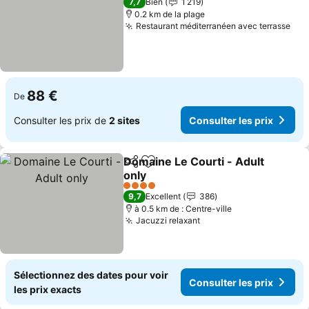
7,7
Bien
1 219
0.2 km de la plage
Restaurant méditerranéen avec terrasse
Con
88 €
De
Consulter les prix de
2 sites
Consulter les prix
Domaine Le Courti - Adult
Partager
Ajouter à mes favoris
only
Consulter les prix
4 Étoiles
9,7
Excellent
386
à 0.5 km de : Centre-ville
Jacuzzi relaxant
Consulter les prix
Sélectionnez des dates pour voir
Consulter les prix
les prix exacts