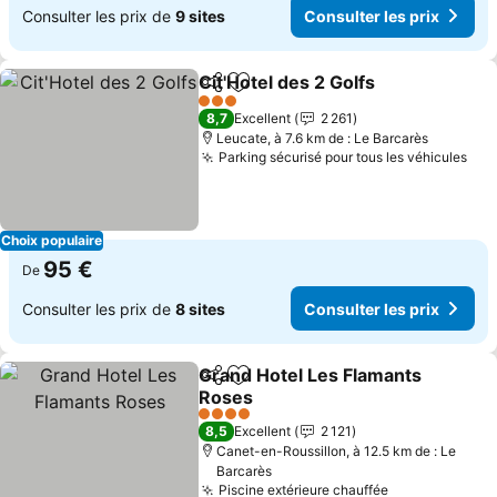
Consulter les prix de
9 sites
Consulter les prix
Cit'Hotel des 2 Golfs
Partager
Ajouter à mes favoris
Consul
3 Étoiles
8,7
Excellent
2 261
Leucate, à 7.6 km de : Le Barcarès
Parking sécurisé pour tous les véhicules
Con
Choix populaire
95 €
De
Consulter les prix de
8 sites
Consulter les prix
Grand Hotel Les Flamants
Partager
Ajouter à mes favoris
Roses
Consulter les prix
4 Étoiles
8,5
Excellent
2 121
Canet-en-Roussillon, à 12.5 km de : Le
Barcarès
Piscine extérieure chauffée
Consulter les