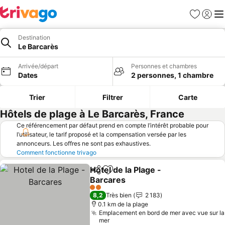
Favoris
Se con
Me
Destination
Le Barcarès
Arrivée/départ
Personnes et chambres
Dates
2 personnes, 1 chambre
Trier
Filtrer
Carte
Hôtels de plage à Le Barcarès, France
Ce référencement par défaut prend en compte l’intérêt probable pour
l’utilisateur, le tarif proposé et la compensation versée par les
annonceurs. Les offres ne sont pas exhaustives.
Comment fonctionne trivago
Hotel de la Plage -
Partager
Ajouter à mes favoris
Barcares
Consulter les prix
2 Étoiles
8,2
Très bien
2 183
0.1 km de la plage
Emplacement en bord de mer avec vue sur la
mer