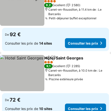
Consulter les prix
4 Étoiles
9,2
Excellent
2 580
Canet-en-Roussillon, à 11.4 km de : Le
Barcarès
Petit-déjeuner buffet exceptionnel
Consulte
92 €
De
Consulter les prix de
14 sites
Consulter les prix
Hotel Saint Georges
Partager
Ajouter à mes favoris
Consul
3 Étoiles
9,1
Excellent
2 285
Canet-en-Roussillon, à 10.0 km de : Le
Barcarès
Piscine extérieure privée
Consulter les p
72 €
De
Consulter les prix de
10 sites
Consulter les prix