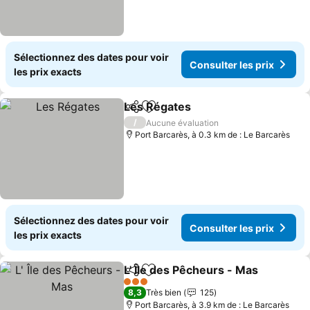
Sélectionnez des dates pour voir
Consulter les prix
les prix exacts
Les Régates
Partager
Ajouter à mes favoris
Consulter les 
/
Aucune évaluation
Port Barcarès, à 0.3 km de : Le Barcarès
Sélectionnez des dates pour voir
Consulter les prix
les prix exacts
L' Île des Pêcheurs - Mas
Partager
Ajouter à mes favoris
C
3 Étoiles
8,3
Très bien
125
Port Barcarès, à 3.9 km de : Le Barcarès