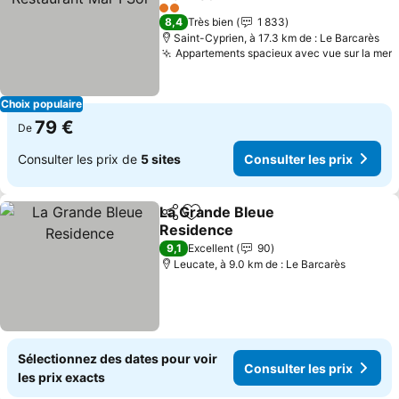
Consulter les prix
2 Étoiles
8,4
Très bien
1 833
Saint-Cyprien, à 17.3 km de : Le Barcarès
Appartements spacieux avec vue sur la mer
C
Choix populaire
79 €
De
Consulter les prix de
5 sites
Consulter les prix
La Grande Bleue
Partager
Ajouter à mes favoris
Residence
Consulter les prix
9,1
Excellent
90
Leucate, à 9.0 km de : Le Barcarès
Sélectionnez des dates pour voir
Consulter les prix
les prix exacts