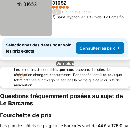
Ajouter à mes favoris
31652
Consulter les prix
5 Étoiles
/
Aucune évaluation
Saint-Cyprien, à 19.8 km de : Le Barcarès
Sélectionnez des dates pour voir
Consulter les prix
les prix exacts
Voir plus
Les prix et les disponibilités que nous recevons des sites de
réservation changent constamment. Par conséquent, il se peut que
l’offre affichée sur trivago ne soit pas la même que celle du site de
réservation.
Questions fréquemment posées au sujet de
Le Barcarès
Fourchette de prix
Les prix des hôtels de plage à Le Barcarès vont de
‎44 €
à
‎175 €
par