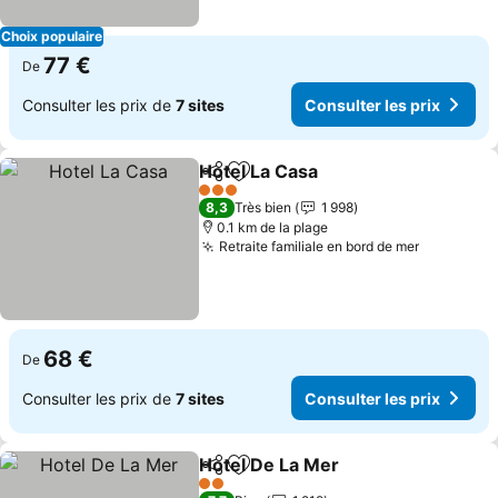
Choix populaire
77 €
De
Consulter les prix de
7 sites
Consulter les prix
Hotel La Casa
Partager
Ajouter à mes favoris
Consulter les
3 Étoiles
8,3
Très bien
1 998
0.1 km de la plage
Retraite familiale en bord de mer
Consulter
68 €
De
Consulter les prix de
7 sites
Consulter les prix
Hotel De La Mer
Partager
Ajouter à mes favoris
Consulter 
2 Étoiles