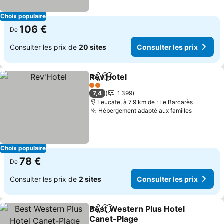
Choix populaire
106 €
De
Consulter les prix de
20 sites
Consulter les prix
Rev'Hotel
Partager
Ajouter à mes favoris
Consulter les pri
2 Étoiles
7,4
1 399
Leucate, à 7.9 km de : Le Barcarès
Hébergement adapté aux familles
Consulte
Choix populaire
78 €
De
Consulter les prix de
2 sites
Consulter les prix
Best Western Plus Hotel
Partager
Ajouter à mes favoris
Canet-Plage