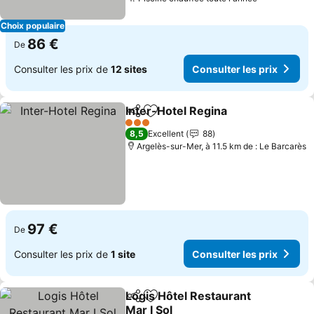
Consulter l
Choix populaire
86 €
De
Consulter les prix de
12 sites
Consulter les prix
Inter-Hotel Regina
Partager
Ajouter à mes favoris
Consulte
3 Étoiles
8,5
Excellent
88
Argelès-sur-Mer, à 11.5 km de : Le Barcarès
97 €
De
Consulter les prix de
1 site
Consulter les prix
Logis Hôtel Restaurant
Partager
Ajouter à mes favoris
Mar I Sol