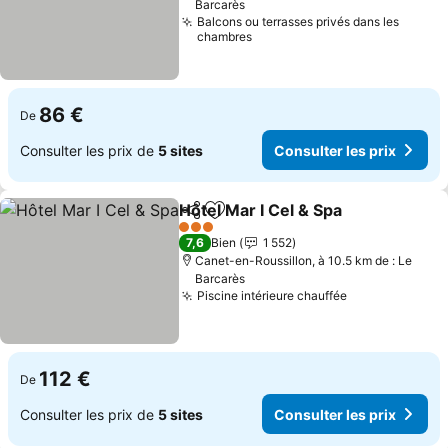
Barcarès
Balcons ou terrasses privés dans les
chambres
86 €
De
Consulter les prix de
5 sites
Consulter les prix
Hôtel Mar I Cel & Spa
Partager
Ajouter à mes favoris
Consu
3 Étoiles
7,6
Bien
1 552
Canet-en-Roussillon, à 10.5 km de : Le
Barcarès
Piscine intérieure chauffée
Consulter les
112 €
De
Consulter les prix de
5 sites
Consulter les prix