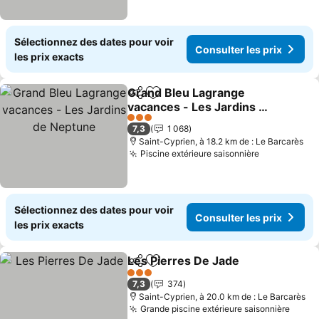
Sélectionnez des dates pour voir
Consulter les prix
les prix exacts
Grand Bleu Lagrange
Partager
Ajouter à mes favoris
vacances - Les Jardins de
Neptune
Consulter les prix
3 Étoiles
7,3
1 068
Saint-Cyprien, à 18.2 km de : Le Barcarès
Piscine extérieure saisonnière
Consulter l
Sélectionnez des dates pour voir
Consulter les prix
les prix exacts
Les Pierres De Jade
Partager
Ajouter à mes favoris
Consul
3 Étoiles
7,3
374
Saint-Cyprien, à 20.0 km de : Le Barcarès
Grande piscine extérieure saisonnière
Consu