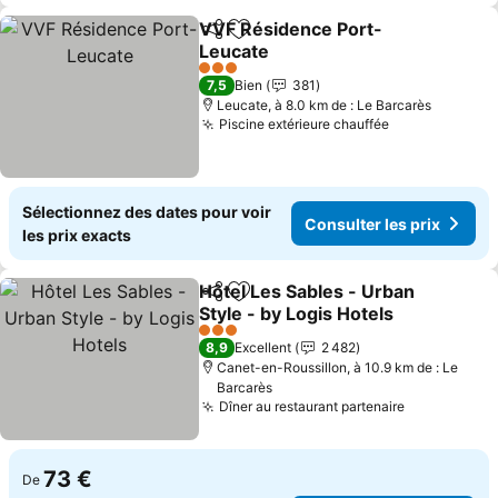
VVF Résidence Port-
Partager
Ajouter à mes favoris
Leucate
Consulter les prix
3 Étoiles
7,5
Bien
381
Leucate, à 8.0 km de : Le Barcarès
Piscine extérieure chauffée
Consulter les
Sélectionnez des dates pour voir
Consulter les prix
les prix exacts
Hôtel Les Sables - Urban
Partager
Ajouter à mes favoris
Style - by Logis Hotels
Consulter les prix
3 Étoiles
8,9
Excellent
2 482
Canet-en-Roussillon, à 10.9 km de : Le
Barcarès
Dîner au restaurant partenaire
Consulter l
73 €
De