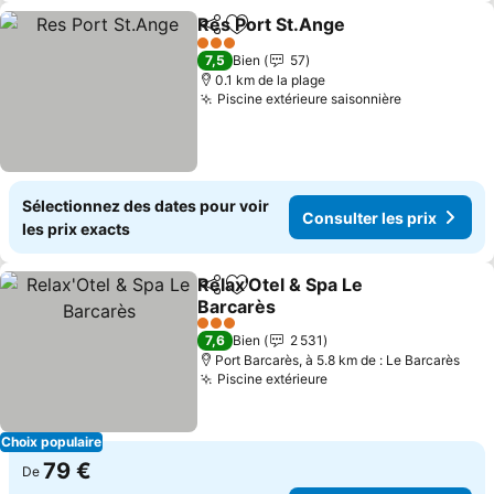
Res Port St.Ange
Partager
Ajouter à mes favoris
Consulter
3 Étoiles
7,5
Bien
57
0.1 km de la plage
Piscine extérieure saisonnière
Consulter l
Sélectionnez des dates pour voir
Consulter les prix
les prix exacts
Relax'Otel & Spa Le
Partager
Ajouter à mes favoris
Barcarès
Consulter les prix
3 Étoiles
7,6
Bien
2 531
Port Barcarès, à 5.8 km de : Le Barcarès
Piscine extérieure
Consulter les prix
Choix populaire
79 €
De