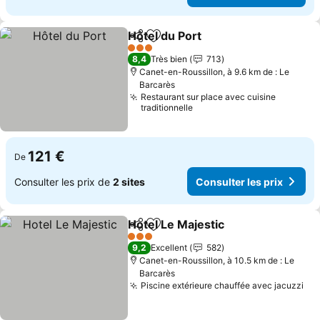
Hôtel du Port
Partager
Ajouter à mes favoris
Consulter les
3 Étoiles
8,4
Très bien
713
Canet-en-Roussillon, à 9.6 km de : Le
Barcarès
Restaurant sur place avec cuisine
traditionnelle
121 €
De
Consulter les prix de
2 sites
Consulter les prix
Hotel Le Majestic
Partager
Ajouter à mes favoris
Consulter
3 Étoiles
9,2
Excellent
582
Canet-en-Roussillon, à 10.5 km de : Le
Barcarès
Piscine extérieure chauffée avec jacuzzi
Con