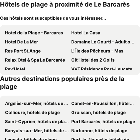
Hôtels de plage à proximité de Le Barcarès
Ces hôtels sont susceptibles de vous intéresser...
Hotel de la Plage - Barcares
Hotel La Casa
Hotel De La Mer
Domaine Le Courti - Adult only
Res Port St.Ange
L' Île des Pêcheurs - Mas
Relax'Otel & Spa Le Barcarès
Cit'Hotel des 2 Golfs
Rev'Hotel
VVF Résidence Port-Leucate
Autres destinations populaires près de la
La Grande Bleue Residence
Hôtel du Port
plage
ibis Styles Perpignan Canet-en-Roussillon
Ezz&apos;hotel Canet
Hotel Saint Georges
Hotel Le Majestic
Argelès-sur-Mer, hôtels de plage
Canet-en-Roussillon, hôtels de plage
Hôtel Mar I Cel & Spa
Hôtel Les Sables - Urban Style - by Logis Hotels
Collioure, hôtels de plage
Gruissan, hôtels de plage
Le Galion Hotel et Restaurant Canet Plage - Logis
Best Western Plus Hotel Canet-Plage
Saint-Cyprien, hôtels de plage
Port Barcarès, hôtels de plage
Hotel Le Regina
Inter-Hotel Regina
Banyuls-sur-Mer, hôtels de plage
Narbonne, hôtels de plage
Grand Hotel Les Flamants Roses
Logis Hôtel Restaurant Mar I Sol
Leucate, hôtels de plage
Port-la-Nouvelle, hôtels de plage