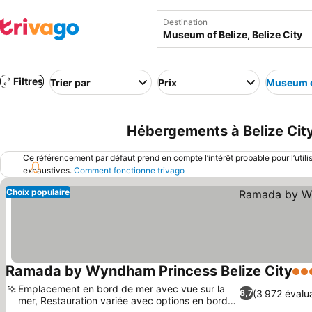
Destination
Filtres
Trier par
Prix
Museum o
Hébergements à Belize City 
Ce référencement par défaut prend en compte l’intérêt probable pour l’utili
exhaustives.
Comment fonctionne trivago
Choix populaire
Ramada by Wyndham Princess Belize City
3 É
Emplacement en bord de mer avec vue sur la
(3 972 évalu
6,7
mer, Restauration variée avec options en bord
Consulter les prix