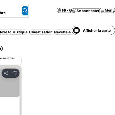
FR · €
Menu
Se connecter
bre
Afficher la carte
exe touristique
Climatisation
Navette aéroport
Petit déjeuner in
e)
ne sont pas
Ajouter à mes favoris
Partager