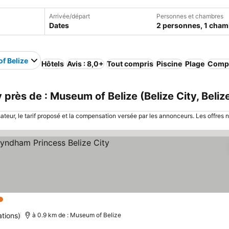
Arrivée/départ
Personnes et chambres
Dates
2 personnes, 1 cham
f Belize
Hôtels
Avis : 8,0+
Tout compris
Piscine
Plage
Compl
près de : Museum of Belize (Belize City, Beliz
sateur, le tarif proposé et la compensation versée par les annonceurs. Les offres 
toiles
Consulter les prix
ations)
à 0.9 km de : Museum of Belize