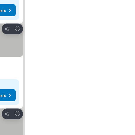
rix
Ajouter à mes favoris
Partager
rix
Ajouter à mes favoris
Partager