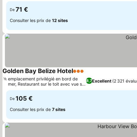
de mer
71 €
De
Consulter les prix de
12 sites
Golden Bay Belize Hotel
3 Étoiles
Consulter les prix
emplacement privilégié en bord de
Excellent
(2 321 évalu
8,7
mer, Restaurant sur le toit avec vue sur
Consulter les prix
la mer
105 €
De
Consulter les prix de
7 sites