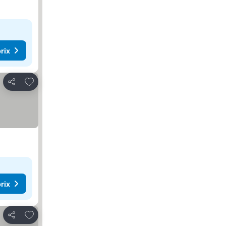
rix
Ajouter à mes favoris
Partager
rix
Ajouter à mes favoris
Partager