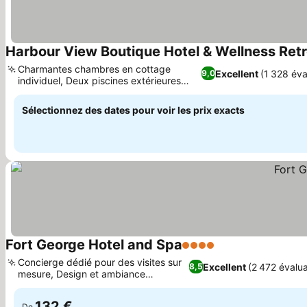
Harbour View Boutique Hotel & Wellness Ret
Charmantes chambres en cottage
Excellent
(1 328 éva
9,0
individuel, Deux piscines extérieures
Consulter les prix
rafraîchissantes
Sélectionnez des dates pour voir les prix exacts
Fort George Hotel and Spa
4 Étoiles
Consulter les pri
Concierge dédié pour des visites sur
Excellent
(2 472 évalua
8,5
mesure, Design et ambiance
Consulter les prix
sophistiqués
132 €
De