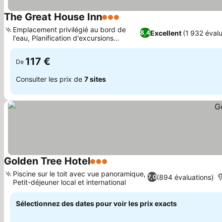
The Great House Inn
3 Étoiles
Consulter les prix
Emplacement privilégié au bord de
Excellent
(1 932 évalu
8,4
l'eau, Planification d'excursions
Consulter les prix
personnalisées
117 €
De
Consulter les prix de
7 sites
Golden Tree Hotel
3 Étoiles
Consulter les prix
Piscine sur le toit avec vue panoramique,
(894 évaluations)
7,0
Petit-déjeuner local et international
Consulter les prix
Sélectionnez des dates pour voir les prix exacts