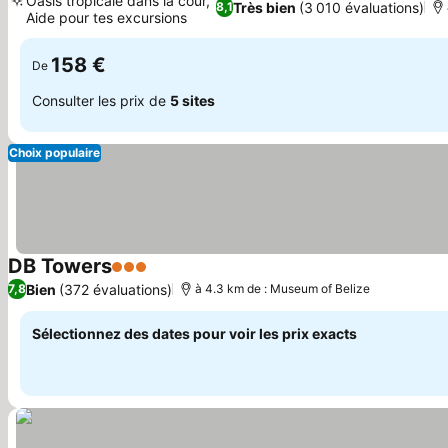
Oasis tropicale dans la cour,
Très bien
(3 010 évaluations)
8,1
Aide pour tes excursions
Consulter les prix
158 €
De
Consulter les prix de
5 sites
Choix populaire
DB Towers
3 Étoiles
Consulter les prix
Bien
(372 évaluations)
7,8
à 4.3 km de : Museum of Belize
Sélectionnez des dates pour voir les prix exacts