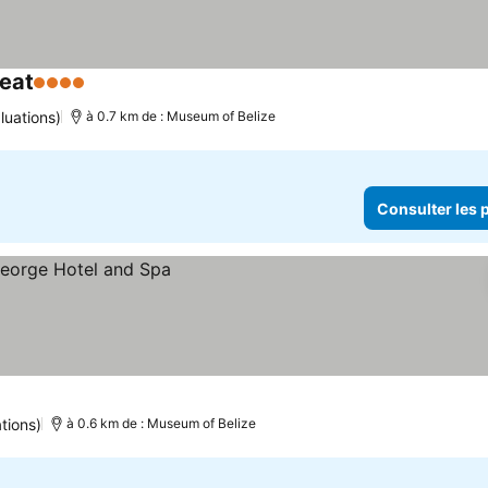
reat
4 Étoiles
Consulter les prix
luations)
à 0.7 km de : Museum of Belize
Consulter les p
x
tions)
à 0.6 km de : Museum of Belize