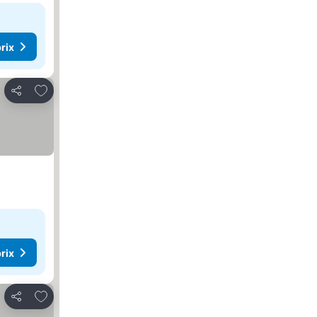
rix
Ajouter à mes favoris
Partager
rix
Ajouter à mes favoris
Partager