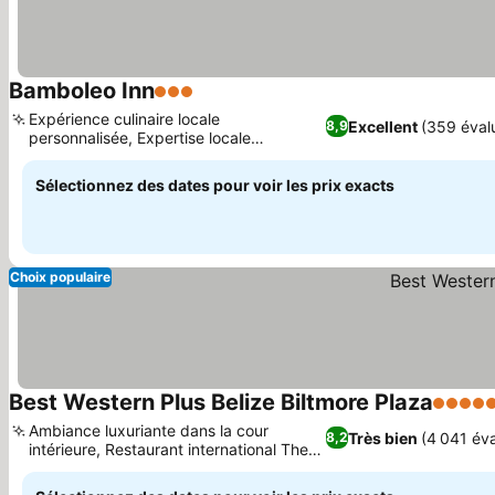
Bamboleo Inn
3 Étoiles
Consulter les prix
Expérience culinaire locale
Excellent
(359 éval
8,9
personnalisée, Expertise locale
Consulter les prix
approfondie du propriétaire
Sélectionnez des dates pour voir les prix exacts
Choix populaire
Best Western Plus Belize Biltmore Plaza
5 Étoil
Ambiance luxuriante dans la cour
Très bien
(4 041 éva
8,2
intérieure, Restaurant international The
Consulter les prix
Victorian Room