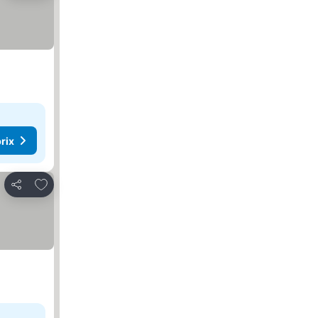
rix
Ajouter à mes favoris
Partager