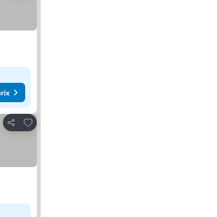
rix
Ajouter à mes favoris
Partager