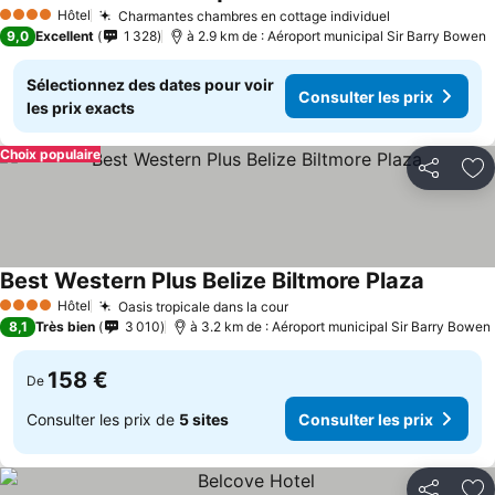
Hôtel
Charmantes chambres en cottage individuel
4 Étoiles
9,0
Excellent
1 328
à 2.9 km de : Aéroport municipal Sir Barry Bowen
Sélectionnez des dates pour voir
Consulter les prix
les prix exacts
Choix populaire
Partager
Aj
Best Western Plus Belize Biltmore Plaza
Hôtel
Oasis tropicale dans la cour
4 Étoiles
8,1
Très bien
3 010
à 3.2 km de : Aéroport municipal Sir Barry Bowen
158 €
De
Consulter les prix de
5 sites
Consulter les prix