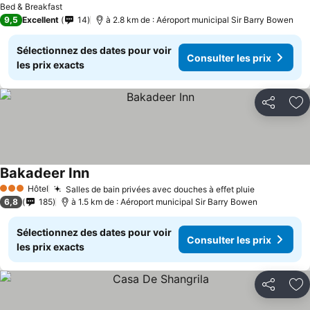
Bed & Breakfast
9,5
Excellent
14
à 2.8 km de : Aéroport municipal Sir Barry Bowen
Sélectionnez des dates pour voir
Consulter les prix
les prix exacts
Partager
Aj
Bakadeer Inn
Hôtel
Salles de bain privées avec douches à effet pluie
3 Étoiles
6,8
185
à 1.5 km de : Aéroport municipal Sir Barry Bowen
Sélectionnez des dates pour voir
Consulter les prix
les prix exacts
Partager
Aj