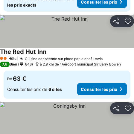
Consulter les prix
les prix exacts
Partager
Aj
The Red Hut Inn
Hôtel
Cuisine caribéenne sur place par le chef Lewis
2 Étoiles
7,8
Bien
848
à 2.9 km de : Aéroport municipal Sir Barry Bowen
63 €
De
Consulter les prix de
6 sites
Consulter les prix
Partager
Aj