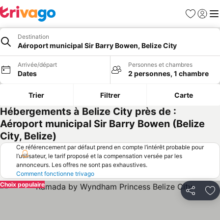
Favoris
Se con
Me
Destination
Aéroport municipal Sir Barry Bowen, Belize City
Arrivée/départ
Personnes et chambres
Dates
2 personnes, 1 chambre
Trier
Filtrer
Carte
Hébergements à Belize City près de :
Aéroport municipal Sir Barry Bowen (Belize
City, Belize)
Ce référencement par défaut prend en compte l’intérêt probable pour
l’utilisateur, le tarif proposé et la compensation versée par les
annonceurs. Les offres ne sont pas exhaustives.
Comment fonctionne trivago
Choix populaire
Partager
Aj