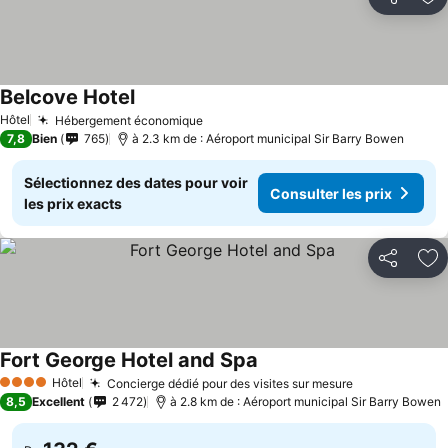
Partager
Aj
Belcove Hotel
Hôtel
Hébergement économique
7,8
Bien
765
à 2.3 km de : Aéroport municipal Sir Barry Bowen
Sélectionnez des dates pour voir
Consulter les prix
les prix exacts
Partager
Aj
Fort George Hotel and Spa
Hôtel
Concierge dédié pour des visites sur mesure
4 Étoiles
8,5
Excellent
2 472
à 2.8 km de : Aéroport municipal Sir Barry Bowen