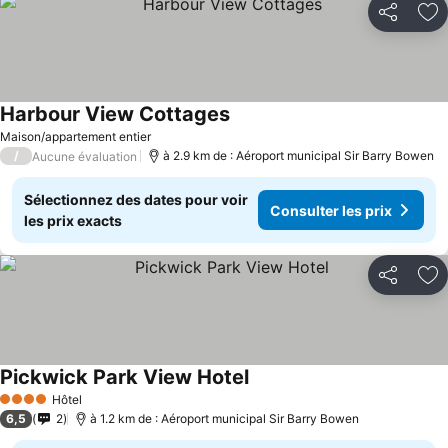
Partager
Aj
Harbour View Cottages
Maison/appartement entier
/
à 2.9 km de : Aéroport municipal Sir Barry Bowen
Aucune évaluation
Sélectionnez des dates pour voir
Consulter les prix
les prix exacts
Partager
Aj
Pickwick Park View Hotel
Hôtel
4 Étoiles
6,5
2
à 1.2 km de : Aéroport municipal Sir Barry Bowen