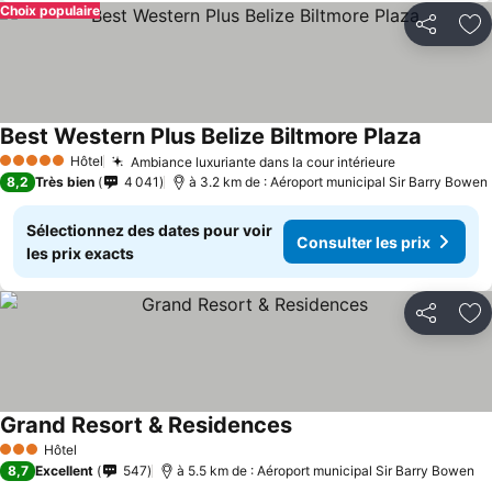
Choix populaire
Partager
Aj
Best Western Plus Belize Biltmore Plaza
Hôtel
Ambiance luxuriante dans la cour intérieure
5 Étoiles
8,2
Très bien
4 041
à 3.2 km de : Aéroport municipal Sir Barry Bowen
Sélectionnez des dates pour voir
Consulter les prix
les prix exacts
Partager
Aj
Grand Resort & Residences
Hôtel
3 Étoiles
8,7
Excellent
547
à 5.5 km de : Aéroport municipal Sir Barry Bowen