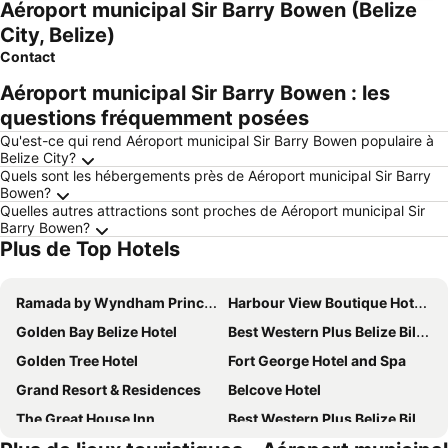
Aéroport municipal Sir Barry Bowen (Belize
City, Belize)
Contact
Aéroport municipal Sir Barry Bowen : les
questions fréquemment posées
Qu'est-ce qui rend Aéroport municipal Sir Barry Bowen populaire à
Belize City?
Quels sont les hébergements près de Aéroport municipal Sir Barry
Bowen?
Quelles autres attractions sont proches de Aéroport municipal Sir
Barry Bowen?
Plus de Top Hotels
Ramada by Wyndham Princess Belize City
Harbour View Boutique Hotel & Wellness Retreat
Golden Bay Belize Hotel
Best Western Plus Belize Biltmore Plaza
Golden Tree Hotel
Fort George Hotel and Spa
Grand Resort & Residences
Belcove Hotel
The Great House Inn
Best Western Plus Belize Biltmore Plaza
Pickwick Park View Hotel
Seaside Chateau Resort