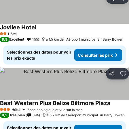
Partager
Aj
Jovilee Hotel
Hôtel
2 Étoiles
8,9
Excellent
155
à 1.5 km de : Aéroport municipal Sir Barry Bowen
Sélectionnez des dates pour voir
Consulter les prix
les prix exacts
Partager
Aj
Best Western Plus Belize Biltmore Plaza
Hôtel
Zone écologique et vue sur la mer
3 Étoiles
8,2
Très bien
894
à 5.2 km de : Aéroport municipal Sir Barry Bowen
Sélectionnez des dates pour voir