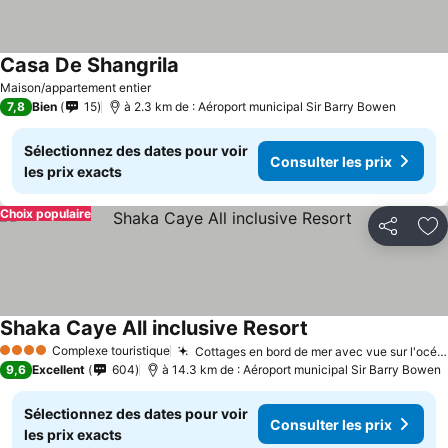
Casa De Shangrila
Maison/appartement entier
7,8
Bien
15
à 2.3 km de : Aéroport municipal Sir Barry Bowen
Sélectionnez des dates pour voir
Consulter les prix
les prix exacts
Choix populaire
Partager
Aj
Shaka Caye All inclusive Resort
Complexe touristique
Cottages en bord de mer avec vue sur l'océan
4 Étoiles
9,6
Excellent
604
à 14.3 km de : Aéroport municipal Sir Barry Bowen
Sélectionnez des dates pour voir
Consulter les prix
les prix exacts