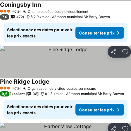
Coningsby Inn
Hôtel
Chambres décorées individuellement
3 Étoiles
7,0
472
à 2.9 km de : Aéroport municipal Sir Barry Bowen
Sélectionnez des dates pour voir
Consulter les prix
les prix exacts
Partager
Aj
Pine Ridge Lodge
Hôtel
Organisation de visites locales sur mesure
3 Étoiles
9,6
Excellent
38
à 1.3 km de : Aéroport municipal Sir Barry Bowen
Sélectionnez des dates pour voir
Consulter les prix
les prix exacts