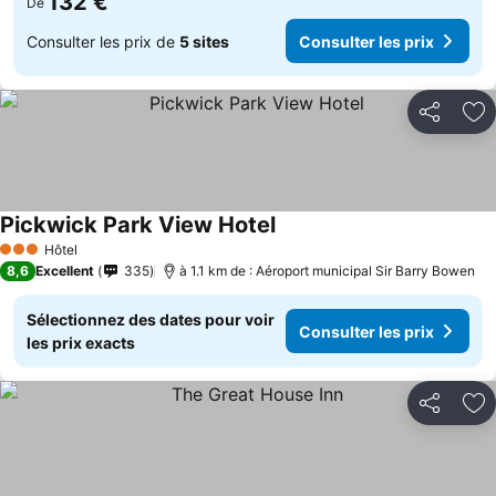
132 €
De
Consulter les prix de
5 sites
Consulter les prix
Partager
Aj
Pickwick Park View Hotel
Hôtel
3 Étoiles
8,6
Excellent
335
à 1.1 km de : Aéroport municipal Sir Barry Bowen
Sélectionnez des dates pour voir
Consulter les prix
les prix exacts
Partager
Aj