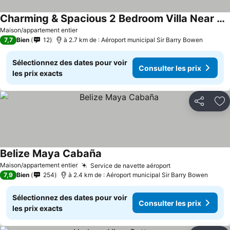
Charming & Spacious 2 Bedroom Villa Near Ocean2
Maison/appartement entier
7,7
Bien
12
à 2.7 km de : Aéroport municipal Sir Barry Bowen
Sélectionnez des dates pour voir
Consulter les prix
les prix exacts
Partager
Aj
Belize Maya Cabaña
Maison/appartement entier
Service de navette aéroport
7,9
Bien
254
à 2.4 km de : Aéroport municipal Sir Barry Bowen
Sélectionnez des dates pour voir
Consulter les prix
les prix exacts