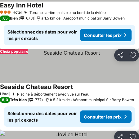
Easy Inn Hotel
Hôtel
Terrasse arrière paisible au bord de la rivière
3 Étoiles
7,5
Bien
673
à 1.5 km de : Aéroport municipal Sir Barry Bowen
Sélectionnez des dates pour voir
Consulter les prix
les prix exacts
Choix populaire
Partager
Aj
Seaside Chateau Resort
Hôtel
Piscine à débordement avec vue sur l'eau
8,0
Très bien
777
à 5.2 km de : Aéroport municipal Sir Barry Bowen
Sélectionnez des dates pour voir
Consulter les prix
les prix exacts