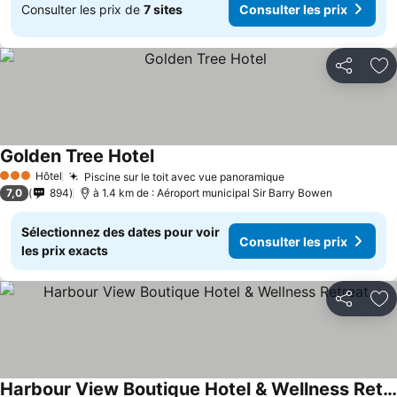
Consulter les prix de
7 sites
Consulter les prix
Partager
Aj
Golden Tree Hotel
Hôtel
Piscine sur le toit avec vue panoramique
3 Étoiles
7,0
894
à 1.4 km de : Aéroport municipal Sir Barry Bowen
Sélectionnez des dates pour voir
Consulter les prix
les prix exacts
Partager
Aj
Harbour View Boutique Hotel & Wellness Retreat