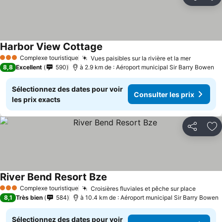
Partager
Aj
Harbor View Cottage
Complexe touristique
Vues paisibles sur la rivière et la mer
3 Étoiles
8,8
Excellent
590
à 2.9 km de : Aéroport municipal Sir Barry Bowen
Sélectionnez des dates pour voir
Consulter les prix
les prix exacts
Partager
Aj
River Bend Resort Bze
Complexe touristique
Croisières fluviales et pêche sur place
3 Étoiles
8,1
Très bien
584
à 10.4 km de : Aéroport municipal Sir Barry Bowen
Sélectionnez des dates pour voir