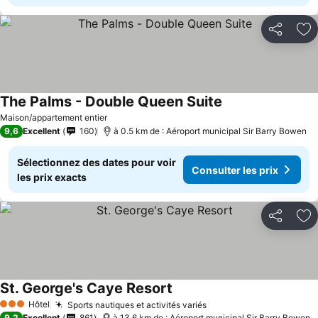
Partager
Aj
The Palms - Double Queen Suite
Maison/appartement entier
9,6
Excellent
160
à 0.5 km de : Aéroport municipal Sir Barry Bowen
Sélectionnez des dates pour voir
Consulter les prix
les prix exacts
Partager
Aj
St. George's Caye Resort
Hôtel
Sports nautiques et activités variés
3 Étoiles
9,2
Excellent
861
à 13.6 km de : Aéroport municipal Sir Barry Bowen