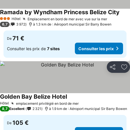
Ramada by Wyndham Princess Belize City
Hôtel
Emplacement en bord de mer avec vue sur la mer
3 Étoiles
6,7
3 972
à 1.3 km de : Aéroport municipal Sir Barry Bowen
71 €
De
Consulter les prix de
7 sites
Consulter les prix
Partager
Aj
Golden Bay Belize Hotel
Hôtel
emplacement privilégié en bord de mer
8,7
Excellent
2 321
à 1.9 km de : Aéroport municipal Sir Barry Bowen
105 €
De