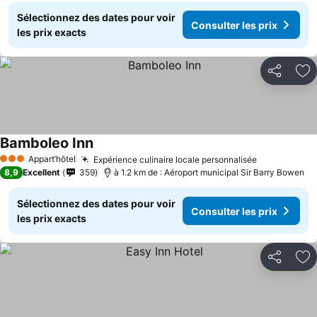
Sélectionnez des dates pour voir
Consulter les prix
les prix exacts
Partager
Aj
Bamboleo Inn
Appart’hôtel
Expérience culinaire locale personnalisée
3 Étoiles
8,9
Excellent
359
à 1.2 km de : Aéroport municipal Sir Barry Bowen
Sélectionnez des dates pour voir
Consulter les prix
les prix exacts
Partager
Aj