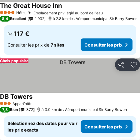
The Great House Inn
Hôtel
Emplacement privilégié au bord de l'eau
4 Étoiles
8,4
Excellent
1 932
à 2.8 km de : Aéroport municipal Sir Barry Bowen
117 €
De
Consulter les prix de
7 sites
Consulter les prix
Choix populaire
Partager
Aj
DB Towers
Appart’hôtel
3 Étoiles
7,8
Bien
372
à 3.0 km de : Aéroport municipal Sir Barry Bowen
Sélectionnez des dates pour voir
Consulter les prix
les prix exacts