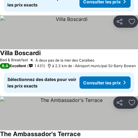
Consulter les prix
les prix exacts
Partager
Aj
Villa Boscardi
Bed & Breakfast
À deux pas de la mer des Caraïbes
9,4
Excellent
1 431
à 2.3 km de : Aéroport municipal Sir Barry Bowen
Sélectionnez des dates pour voir
Consulter les prix
les prix exacts
Partager
Aj
The Ambassador's Terrace