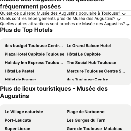
fréquemment posées
Qu'est-ce qui rend Musée des Augustins populaire à Toulouse?
Quels sont les hébergements près de Musée des Augustins?
Quelles autres attractions sont proches de Musée des Augustins?
Plus de Top Hotels
ibis budget Toulouse Centre Gare
Le Grand Balcon Hotel
Plaza Hotel Capitole Toulouse
Hôtel Le Capitole
Holiday Inn Express Toulouse Airport By Ihg
The Social Hub Toulouse
Hôtel Le Pastel
Mercure Toulouse Centre Saint-Georges Hotel
Hôtel de France
ibis Toulouse Centre
Plus de lieux touristiques - Musée des
Mercure Toulouse Centre Compans
Hotel Ambassadeurs
Augustins
Novotel Toulouse Centre Compans Caffarelli
Ibis Styles Toulouse Centre Canal du Midi
B&B HOTEL Toulouse Cité de l'Espace Mouchotte
NH Toulouse Airport
Le Village naturiste
Plage de Narbonne
Hôtel de Brienne
Campanile Toulouse - Blagnac Aéroport
Port-Leucate
Les Gorges du Tarn
Hotel de Bordeaux
hotelF1 Toulouse Ramonville
Super Lioran
Gare de Toulouse-Matabiau
Novotel Toulouse Centre Wilson
B&B HOTEL Toulouse Centre Canal du Midi