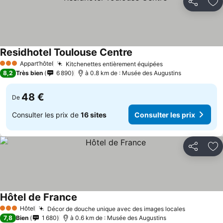
Partager
Aj
Residhotel Toulouse Centre
Appart’hôtel
Kitchenettes entièrement équipées
3 Étoiles
8,2
Très bien
6 890
à 0.8 km de : Musée des Augustins
48 €
De
Consulter les prix de
16 sites
Consulter les prix
Partager
Aj
Hôtel de France
Hôtel
Décor de douche unique avec des images locales
3 Étoiles
7,8
Bien
1 680
à 0.6 km de : Musée des Augustins