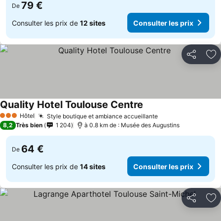
79 €
De
Consulter les prix de
12 sites
Consulter les prix
Partager
Aj
Quality Hotel Toulouse Centre
Hôtel
Style boutique et ambiance accueillante
3 Étoiles
8,2
Très bien
1 204
à 0.8 km de : Musée des Augustins
64 €
De
Consulter les prix de
14 sites
Consulter les prix
Partager
Aj