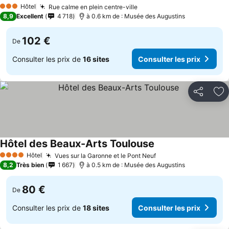
Hôtel
Rue calme en plein centre-ville
3 Étoiles
8,9
Excellent
4 718
à 0.6 km de : Musée des Augustins
102 €
De
Consulter les prix de
16 sites
Consulter les prix
Partager
Aj
Hôtel des Beaux-Arts Toulouse
Hôtel
Vues sur la Garonne et le Pont Neuf
4 Étoiles
8,2
Très bien
1 667
à 0.5 km de : Musée des Augustins
80 €
De
Consulter les prix de
18 sites
Consulter les prix