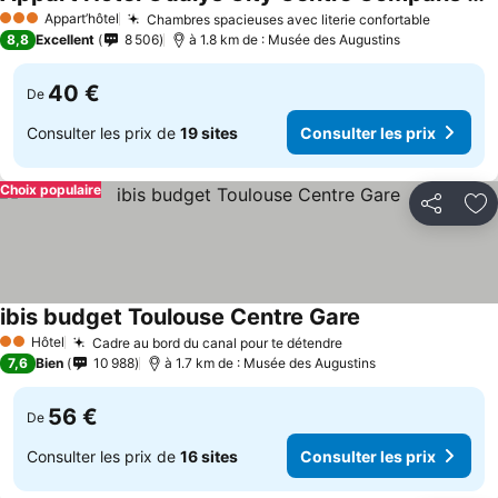
Appart’hôtel
Chambres spacieuses avec literie confortable
3 Étoiles
8,8
Excellent
8 506
à 1.8 km de : Musée des Augustins
40 €
De
Consulter les prix de
19 sites
Consulter les prix
Choix populaire
Partager
Aj
ibis budget Toulouse Centre Gare
Hôtel
Cadre au bord du canal pour te détendre
2 Étoiles
7,6
Bien
10 988
à 1.7 km de : Musée des Augustins
56 €
De
Consulter les prix de
16 sites
Consulter les prix