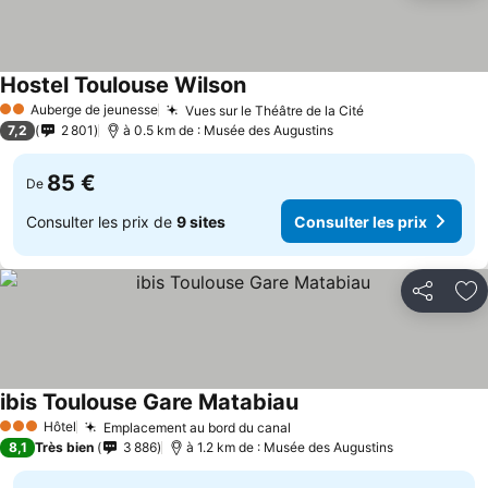
Hostel Toulouse Wilson
Auberge de jeunesse
Vues sur le Théâtre de la Cité
2 Étoiles
7,2
2 801
à 0.5 km de : Musée des Augustins
85 €
De
Consulter les prix de
9 sites
Consulter les prix
Partager
Aj
ibis Toulouse Gare Matabiau
Hôtel
Emplacement au bord du canal
3 Étoiles
8,1
Très bien
3 886
à 1.2 km de : Musée des Augustins