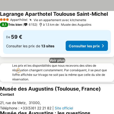
Lagrange Aparthotel Toulouse Saint-Michel
Appart’hôtel
Vie en appartement avec kitchenette
3 Étoiles
8,1
Très bien
6 152
à 1.5 km de : Musée des Augustins
59 €
De
Consulter les prix de
13 sites
Consulter les prix
Voir plus
Les prix et les disponibilités que nous recevons des sites de
réservation changent constamment. Par conséquent, il se peut que
l’offre affichée sur trivago ne soit pas la même que celle du site de
réservation.
Musée des Augustins (Toulouse, France)
Contact
21, rue de Metz
,
31000
,
Téléphone
:
+33(5)61 22 21 82
|
Site officiel
Musée des Augustins : les questions