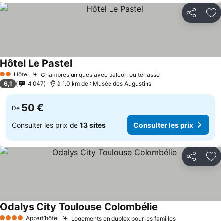
Partager
Aj
Hôtel Le Pastel
Hôtel
Chambres uniques avec balcon ou terrasse
2 Étoiles
6,1
4 047
à 1.0 km de : Musée des Augustins
50 €
De
Consulter les prix de
13 sites
Consulter les prix
Partager
Aj
Odalys City Toulouse Colombélie
Appart’hôtel
Logements en duplex pour les familles