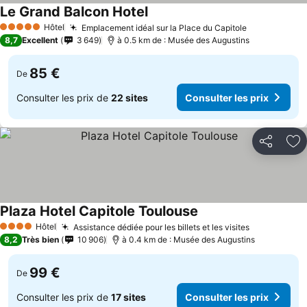
Le Grand Balcon Hotel
Hôtel
Emplacement idéal sur la Place du Capitole
5 Étoiles
8,7
Excellent
3 649
à 0.5 km de : Musée des Augustins
85 €
De
Consulter les prix de
22 sites
Consulter les prix
Partager
Aj
Plaza Hotel Capitole Toulouse
Hôtel
Assistance dédiée pour les billets et les visites
4 Étoiles
8,2
Très bien
10 906
à 0.4 km de : Musée des Augustins
99 €
De
Consulter les prix de
17 sites
Consulter les prix