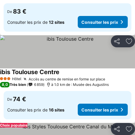
83 €
De
Consulter les prix de
12 sites
Consulter les prix
Partager
Aj
ibis Toulouse Centre
Hôtel
Accès au centre de remise en forme sur place
3 Étoiles
8,0
Très bien
6 859
à 1.0 km de : Musée des Augustins
74 €
De
Consulter les prix de
16 sites
Consulter les prix
Choix populaire
Partager
Aj