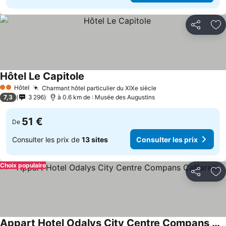
Partager
Aj
Hôtel Le Capitole
Hôtel
Charmant hôtel particulier du XIXe siècle
2 Étoiles
7,3
3 296
à 0.6 km de : Musée des Augustins
51 €
De
Consulter les prix de
13 sites
Consulter les prix
Choix populaire
Partager
Aj
Appart Hotel Odalys City Centre Compans Caffarelli