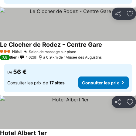
Partager
Aj
Le Clocher de Rodez - Centre Gare
Hôtel
Salon de massage sur place
3 Étoiles
7,8
Bien
4 626
à 0.9 km de : Musée des Augustins
56 €
De
Consulter les prix de
17 sites
Consulter les prix
Partager
Aj
Hotel Albert 1er