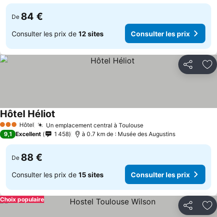
84 €
De
Consulter les prix de
12 sites
Consulter les prix
Partager
Aj
Hôtel Héliot
Hôtel
Un emplacement central à Toulouse
3 Étoiles
9,1
Excellent
1 458
à 0.7 km de : Musée des Augustins
88 €
De
Consulter les prix de
15 sites
Consulter les prix
Choix populaire
Partager
Aj