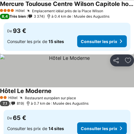
Mercure Toulouse Centre Wilson Capitole hotel
Hôtel
Emplacement idéal près de la Place Wilson
4 Étoiles
8,4
Très bien
3 374
à 0.4 km de : Musée des Augustins
93 €
De
Consulter les prix de
15 sites
Consulter les prix
Partager
Aj
Hôtel Le Moderne
Hôtel
Restaurant européen sur place
2 Étoiles
7,1
819
à 0.7 km de : Musée des Augustins
65 €
De
Consulter les prix de
14 sites
Consulter les prix