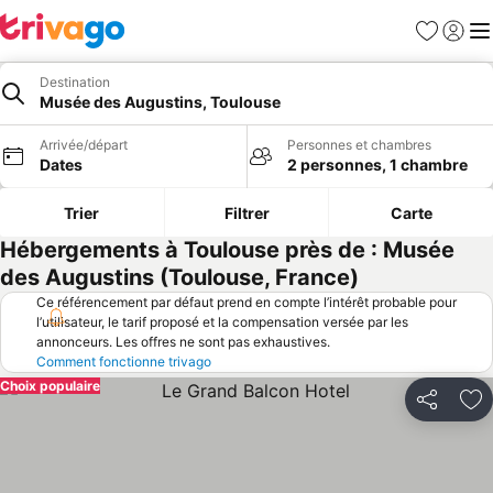
Favoris
Se con
Me
Destination
Musée des Augustins, Toulouse
Arrivée/départ
Personnes et chambres
Dates
2 personnes, 1 chambre
Trier
Filtrer
Carte
Hébergements à Toulouse près de : Musée
des Augustins (Toulouse, France)
Ce référencement par défaut prend en compte l’intérêt probable pour
l’utilisateur, le tarif proposé et la compensation versée par les
annonceurs. Les offres ne sont pas exhaustives.
Comment fonctionne trivago
Choix populaire
Partager
Aj