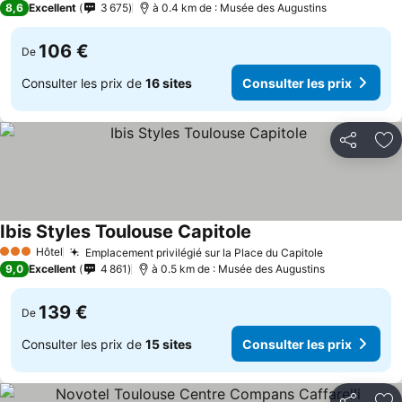
8,6
Excellent
3 675
à 0.4 km de : Musée des Augustins
106 €
De
Consulter les prix de
16 sites
Consulter les prix
Partager
Aj
Ibis Styles Toulouse Capitole
Hôtel
Emplacement privilégié sur la Place du Capitole
3 Étoiles
9,0
Excellent
4 861
à 0.5 km de : Musée des Augustins
139 €
De
Consulter les prix de
15 sites
Consulter les prix