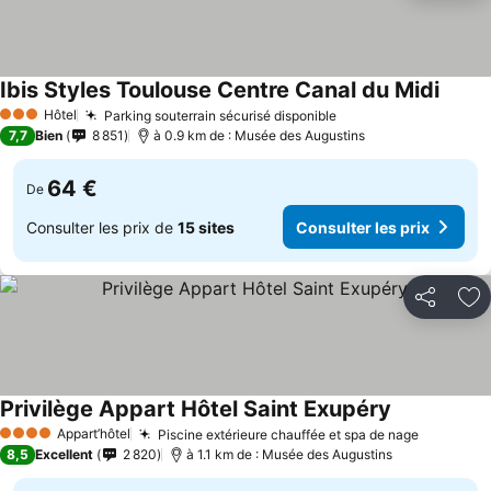
Ibis Styles Toulouse Centre Canal du Midi
Hôtel
Parking souterrain sécurisé disponible
3 Étoiles
7,7
Bien
8 851
à 0.9 km de : Musée des Augustins
64 €
De
Consulter les prix de
15 sites
Consulter les prix
Partager
Aj
Privilège Appart Hôtel Saint Exupéry
Appart’hôtel
Piscine extérieure chauffée et spa de nage
4 Étoiles
8,5
Excellent
2 820
à 1.1 km de : Musée des Augustins