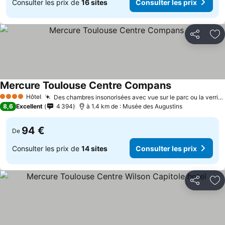
Consulter les prix de
16 sites
Consulter les prix
Partager
Aj
Mercure Toulouse Centre Compans
Hôtel
Des chambres insonorisées avec vue sur le parc ou la verrière
4 Étoiles
8,6
Excellent
4 394
à 1.4 km de : Musée des Augustins
94 €
De
Consulter les prix de
14 sites
Consulter les prix
Partager
Aj