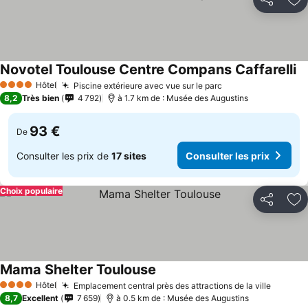
Partager
Aj
Novotel Toulouse Centre Compans Caffarelli
Hôtel
Piscine extérieure avec vue sur le parc
4 Étoiles
8,2
Très bien
4 792
à 1.7 km de : Musée des Augustins
93 €
De
Consulter les prix de
17 sites
Consulter les prix
Choix populaire
Partager
Aj
Mama Shelter Toulouse
Hôtel
Emplacement central près des attractions de la ville
4 Étoiles
8,7
Excellent
7 659
à 0.5 km de : Musée des Augustins