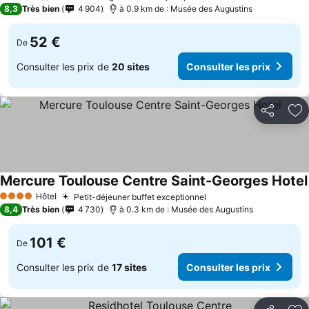
4 Étoiles
8,3
Très bien
4 904
à 0.9 km de : Musée des Augustins
52 €
De
Consulter les prix de
20 sites
Consulter les prix
Partager
Aj
Mercure Toulouse Centre Saint-Georges Hotel
Hôtel
Petit-déjeuner buffet exceptionnel
4 Étoiles
8,4
Très bien
4 730
à 0.3 km de : Musée des Augustins
101 €
De
Consulter les prix de
17 sites
Consulter les prix