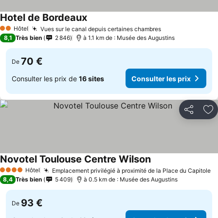
Hotel de Bordeaux
Hôtel
Vues sur le canal depuis certaines chambres
2 Étoiles
8,1
Très bien
2 846
à 1.1 km de : Musée des Augustins
70 €
De
Consulter les prix de
16 sites
Consulter les prix
Partager
Aj
Novotel Toulouse Centre Wilson
Hôtel
Emplacement privilégié à proximité de la Place du Capitole
4 Étoiles
8,4
Très bien
5 409
à 0.5 km de : Musée des Augustins
93 €
De