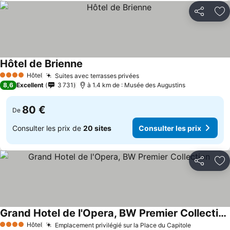
Partager
Aj
Hôtel de Brienne
Hôtel
Suites avec terrasses privées
4 Étoiles
8,6
Excellent
3 731
à 1.4 km de : Musée des Augustins
80 €
De
Consulter les prix de
20 sites
Consulter les prix
Partager
Aj
Grand Hotel de l'Opera, BW Premier Collection
Hôtel
Emplacement privilégié sur la Place du Capitole
4 Étoiles