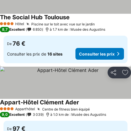
The Social Hub Toulouse
Hôtel
Piscine sur le toit avec vue sur le jardin
4 Étoiles
8,7
Excellent
6 850
à 1.7 km de : Musée des Augustins
76 €
De
Consulter les prix de
16 sites
Consulter les prix
Partager
Aj
Appart-Hôtel Clément Ader
Appart’hôtel
Centre de fitness bien équipé
4 Étoiles
9,0
Excellent
3 039
à 1.0 km de : Musée des Augustins
97 €
De