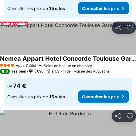
Consulter les prix de
15 sites
Consulter les prix
Choix populaire
Partager
Aj
Nemea Appart Hotel Concorde Toulouse Gare Matabiau
Appart’hôtel
Soins de beauté en chambre
4 Étoiles
8,3
Très bien
8 696
à 1.3 km de : Musée des Augustins
74 €
De
Consulter les prix de
15 sites
Consulter les prix
Partager
Aj