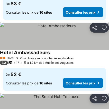
83 €
De
Consulter les prix de
16 sites
Consulter les prix
Partager
Aj
Hotel Ambassadeurs
Hôtel
Chambres avec couchages modulables
2 Étoiles
7,2
4 171
à 1.2 km de : Musée des Augustins
52 €
De
Consulter les prix de
16 sites
Consulter les prix
Partager
Aj