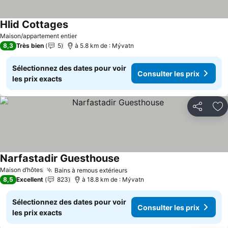
Hlid Cottages
Maison/appartement entier
8,3
Très bien
5
à 5.8 km de : Mývatn
Sélectionnez des dates pour voir
Consulter les prix
les prix exacts
Partager
Aj
Narfastadir Guesthouse
Maison d’hôtes
Bains à remous extérieurs
8,5
Excellent
823
à 18.8 km de : Mývatn
Sélectionnez des dates pour voir
Consulter les prix
les prix exacts