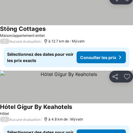
Partager
Aj
Stöng Cottages
Maison/appartement entier
/
à 12.7 km de : Mývatn
Aucune évaluation
Sélectionnez des dates pour voir
Consulter les prix
les prix exacts
Partager
Aj
Hótel Gígur By Keahotels
Hôtel
/
à 4.8 km de : Mývatn
Aucune évaluation
Sélectionnez des dates pour voir