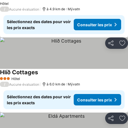
Hôtel
/
à 4.9 km de : Mývatn
Aucune évaluation
Sélectionnez des dates pour voir
Consulter les prix
les prix exacts
Partager
Aj
Hlíð Cottages
Hôtel
3 Étoiles
/
à 6.0 km de : Mývatn
Aucune évaluation
Sélectionnez des dates pour voir
Consulter les prix
les prix exacts
Partager
Aj