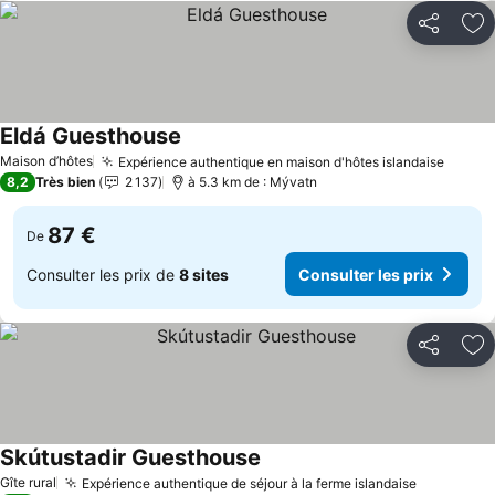
Partager
Aj
Eldá Guesthouse
Maison d’hôtes
Expérience authentique en maison d'hôtes islandaise
8,2
Très bien
2 137
à 5.3 km de : Mývatn
87 €
De
Consulter les prix de
8 sites
Consulter les prix
Partager
Aj
Skútustadir Guesthouse
Gîte rural
Expérience authentique de séjour à la ferme islandaise