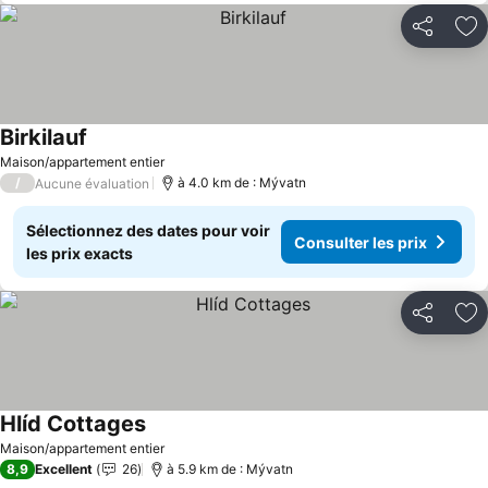
Partager
Aj
Birkilauf
Maison/appartement entier
/
à 4.0 km de : Mývatn
Aucune évaluation
Sélectionnez des dates pour voir
Consulter les prix
les prix exacts
Partager
Aj
Hlíd Cottages
Maison/appartement entier
8,9
Excellent
26
à 5.9 km de : Mývatn