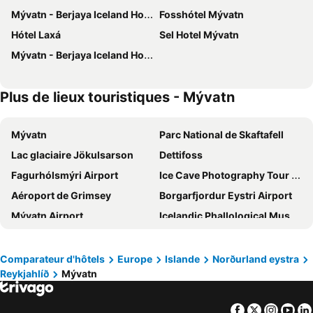
Mývatn - Berjaya Iceland Hotels
Fosshótel Mývatn
Hótel Laxá
Sel Hotel Mývatn
Mývatn - Berjaya Iceland Hotels
Plus de lieux touristiques - Mývatn
Mývatn
Parc National de Skaftafell
Lac glaciaire Jökulsarson
Dettifoss
Fagurhólsmýri Airport
Ice Cave Photography Tour in Vatnajökull Glacier
Aéroport de Grimsey
Borgarfjordur Eystri Airport
Mývatn Airport
Icelandic Phallological Museum
Dimmuborgir
Waterfall Aldeyjarfoss
Aéroport de Húsavík
Hlíðarfjall Ski Resort
Comparateur d'hôtels
Europe
Islande
Norðurland eystra
Reykjahlíð
Mývatn
Aéroport d'Akureyri
Húsavík
Kópasker Airport
Aéroport de Vopnafjörður
Facebook
Twitter
Insta
Yo