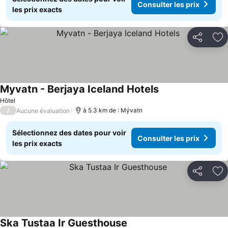
Consulter les prix
les prix exacts
Partager
Aj
Myvatn - Berjaya Iceland Hotels
Hôtel
/
à 5.3 km de : Mývatn
Aucune évaluation
Sélectionnez des dates pour voir
Consulter les prix
les prix exacts
Partager
Aj
Ska Tustaa Ir Guesthouse