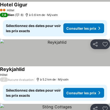
Hotel Gigur
Hôtel
2 Étoiles
7,8
Bien
8
à 0.6 km de : Mývatn
Sélectionnez des dates pour voir
Consulter les prix
les prix exacts
Partager
Aj
Reykjahlid
Hôtel
/
à 5.2 km de : Mývatn
Aucune évaluation
Sélectionnez des dates pour voir
Consulter les prix
les prix exacts