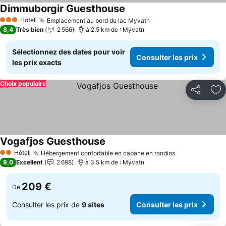
Dimmuborgir Guesthouse
Hôtel
Emplacement au bord du lac Myvatn
3 Étoiles
8,4
Très bien
2 566
à 2.5 km de : Mývatn
Sélectionnez des dates pour voir
Consulter les prix
les prix exacts
Choix populaire
Partager
Aj
Vogafjos Guesthouse
Hôtel
Hébergement confortable en cabane en rondins
2 Étoiles
9,0
Excellent
2 698
à 3.5 km de : Mývatn
209 €
De
Consulter les prix de
9 sites
Consulter les prix