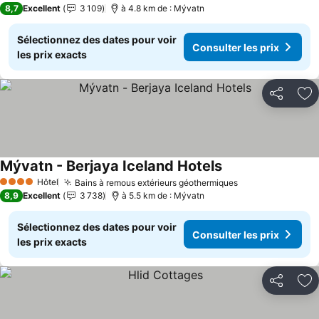
8,7
Excellent
3 109
à 4.8 km de : Mývatn
Sélectionnez des dates pour voir
Consulter les prix
les prix exacts
Partager
Aj
Mývatn - Berjaya Iceland Hotels
Hôtel
Bains à remous extérieurs géothermiques
4 Étoiles
8,9
Excellent
3 738
à 5.5 km de : Mývatn
Sélectionnez des dates pour voir
Consulter les prix
les prix exacts
Partager
Aj