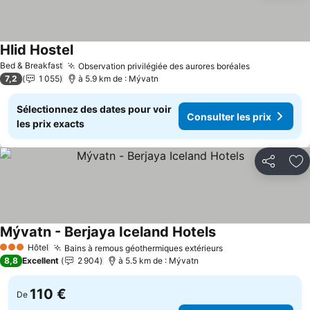
Hlid Hostel
Bed & Breakfast
Observation privilégiée des aurores boréales
7,2
1 055
à 5.9 km de : Mývatn
Sélectionnez des dates pour voir
Consulter les prix
les prix exacts
Partager
Aj
Mývatn - Berjaya Iceland Hotels
Hôtel
Bains à remous géothermiques extérieurs
3 Étoiles
8,8
Excellent
2 904
à 5.5 km de : Mývatn
110 €
De