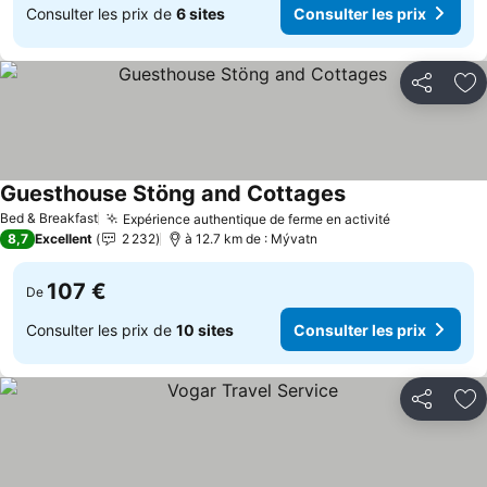
Consulter les prix de
6 sites
Consulter les prix
Partager
Aj
Guesthouse Stöng and Cottages
Bed & Breakfast
Expérience authentique de ferme en activité
8,7
Excellent
2 232
à 12.7 km de : Mývatn
107 €
De
Consulter les prix de
10 sites
Consulter les prix
Partager
Aj