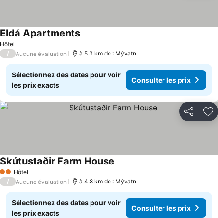
Eldá Apartments
Hôtel
/
à 5.3 km de : Mývatn
Aucune évaluation
Sélectionnez des dates pour voir
Consulter les prix
les prix exacts
Partager
Aj
Skútustaðir Farm House
Hôtel
2 Étoiles
/
à 4.8 km de : Mývatn
Aucune évaluation
Sélectionnez des dates pour voir
Consulter les prix
les prix exacts