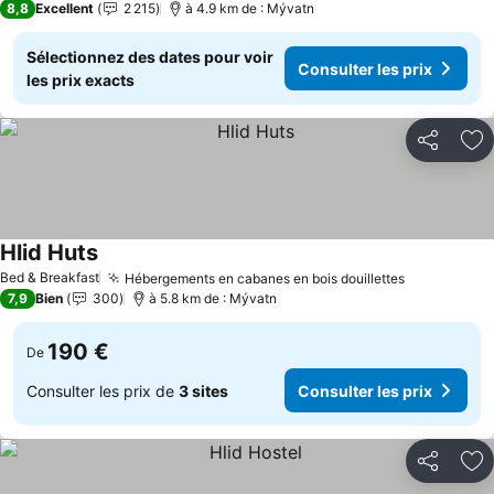
8,8
Excellent
2 215
à 4.9 km de : Mývatn
Sélectionnez des dates pour voir
Consulter les prix
les prix exacts
Partager
Aj
Hlid Huts
Bed & Breakfast
Hébergements en cabanes en bois douillettes
7,9
Bien
300
à 5.8 km de : Mývatn
190 €
De
Consulter les prix de
3 sites
Consulter les prix
Partager
Aj