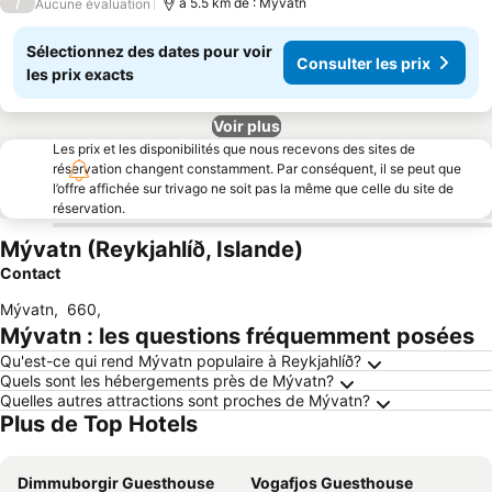
/
à 5.5 km de : Mývatn
Aucune évaluation
Sélectionnez des dates pour voir
Consulter les prix
les prix exacts
Voir plus
Les prix et les disponibilités que nous recevons des sites de
réservation changent constamment. Par conséquent, il se peut que
l’offre affichée sur trivago ne soit pas la même que celle du site de
réservation.
Mývatn (Reykjahlíð, Islande)
Contact
Mývatn
,
660
,
Mývatn : les questions fréquemment posées
Qu'est-ce qui rend Mývatn populaire à Reykjahlíð?
Quels sont les hébergements près de Mývatn?
Quelles autres attractions sont proches de Mývatn?
Plus de Top Hotels
Dimmuborgir Guesthouse
Vogafjos Guesthouse