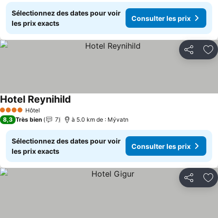
Sélectionnez des dates pour voir
Consulter les prix
les prix exacts
Partager
Aj
Hotel Reynihild
Hôtel
4 Étoiles
8,3
Très bien
7
à 5.0 km de : Mývatn
Sélectionnez des dates pour voir
Consulter les prix
les prix exacts
Partager
Aj