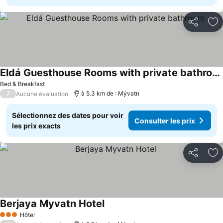
Partager
Aj
Eldá Guesthouse Rooms with private bathroom
Bed & Breakfast
/
à 5.3 km de : Mývatn
Aucune évaluation
Sélectionnez des dates pour voir
Consulter les prix
les prix exacts
Partager
Aj
Berjaya Myvatn Hotel
Hôtel
3 Étoiles