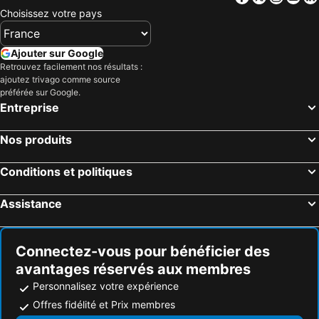
Aéroport de thorshofn
Aéroport de Siglufjordur
Choisissez votre pays
Glaumbær
Vatnajökull
Aéroport de Sauðárkrókur
Hornafjörður
Ajouter sur Google
Blönduós Airport
Eglise Bleue
Retrouvez facilement nos résultats :
ajoutez trivago comme source
préférée sur Google.
Entreprise
Nos produits
Conditions et politiques
Assistance
Connectez-vous pour bénéficier des
avantages réservés aux membres
Personnalisez votre expérience
Offres fidélité et Prix membres