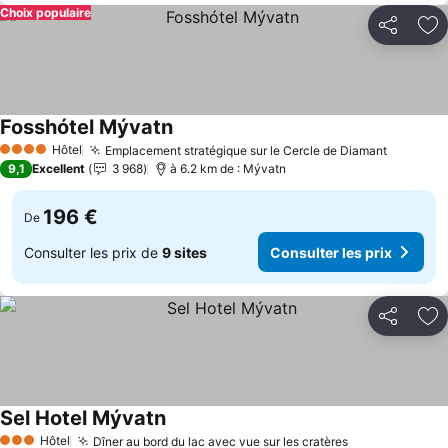
Choix populaire
Partager
Aj
Fosshótel Mývatn
Hôtel
Emplacement stratégique sur le Cercle de Diamant
4 Étoiles
9,1
Excellent
3 968
à 6.2 km de : Mývatn
196 €
De
Consulter les prix de
9 sites
Consulter les prix
Partager
Aj
Sel Hotel Mývatn
Hôtel
Dîner au bord du lac avec vue sur les cratères
3 Étoiles