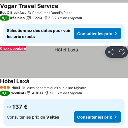
Vogar Travel Service
Bed & Breakfast
Restaurant Daddi's Pizza
8,2
Très bien
2 226
à 3.7 km de : Mývatn
Sélectionnez des dates pour voir
Consulter les prix
les prix exacts
Choix populaire
Partager
Aj
Hótel Laxá
Hôtel
Vues panoramiques sur le lac Mývatn
3 Étoiles
9,0
Excellent
4 304
à 6.1 km de : Mývatn
137 €
De
Consulter les prix de
9 sites
Consulter les prix