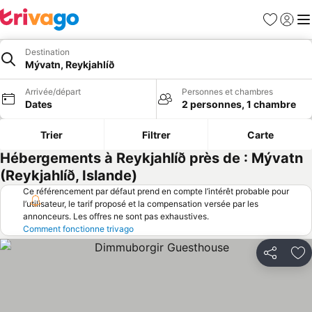
Favoris
Se con
Me
Destination
Mývatn, Reykjahlíð
Arrivée/départ
Personnes et chambres
Dates
2 personnes, 1 chambre
Trier
Filtrer
Carte
Hébergements à Reykjahlíð près de : Mývatn
(Reykjahlíð, Islande)
Ce référencement par défaut prend en compte l’intérêt probable pour
l’utilisateur, le tarif proposé et la compensation versée par les
annonceurs. Les offres ne sont pas exhaustives.
Comment fonctionne trivago
Partager
Aj