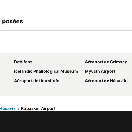
t posées
Dettifoss
Aéroport de Grimsey
Icelandic Phallological Museum
Mývatn Airport
Aéroport de thorshofn
Aéroport de Húsavík
Húsavík
Kópasker Airport