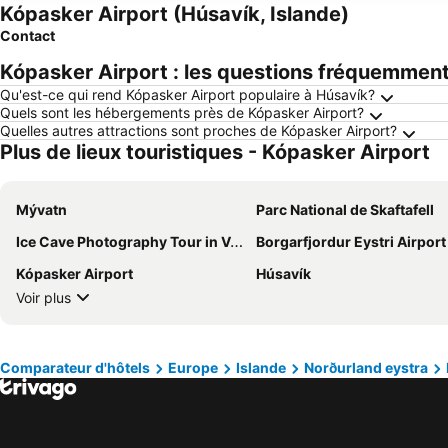
Kópasker Airport (Húsavík, Islande)
Contact
Kópasker Airport : les questions fréquemmen
Qu'est-ce qui rend Kópasker Airport populaire à Húsavík?
Quels sont les hébergements près de Kópasker Airport?
Quelles autres attractions sont proches de Kópasker Airport?
Plus de lieux touristiques - Kópasker Airport
Mývatn
Parc National de Skaftafell
Ice Cave Photography Tour in Vatnajökull Glacier
Borgarfjordur Eystri Airport
Kópasker Airport
Húsavík
Voir plus
Comparateur d'hôtels
Europe
Islande
Norðurland eystra