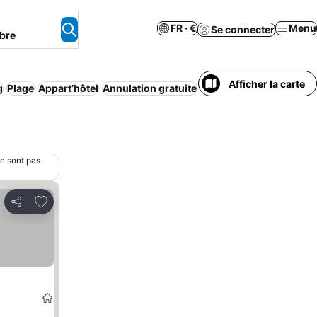
FR · €
Menu
Se connecter
bre
Afficher la carte
g
Plage
Appart’hôtel
Annulation gratuite
ne sont pas
Ajouter à mes favoris
Partager