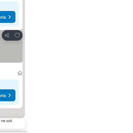
rix
Ajouter à mes favoris
Partager
rix
 ne soit