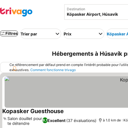
Destination
Filtres
Trier par
Prix
Kópasker A
Hébergements à Húsavík prè
Ce référencement par défaut prend en compte l’intérêt probable pour l’utili
exhaustives.
Comment fonctionne trivago
Kopasker Guesthouse
Salon douillet pour
Excellent
(37 évaluations)
9,1
à 1.0 km de : Kó
te détendre