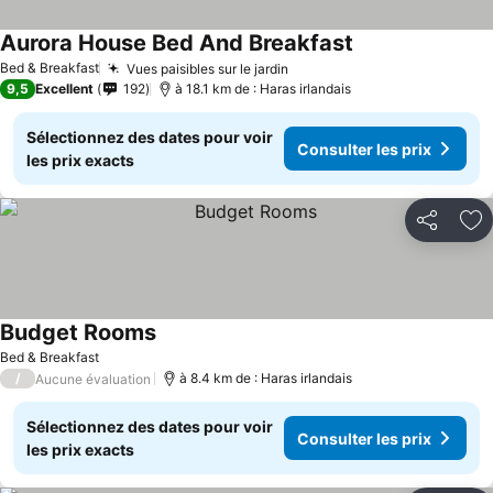
Aurora House Bed And Breakfast
Bed & Breakfast
Vues paisibles sur le jardin
9,5
Excellent
192
à 18.1 km de : Haras irlandais
Sélectionnez des dates pour voir
Consulter les prix
les prix exacts
Partager
Aj
Budget Rooms
Bed & Breakfast
/
à 8.4 km de : Haras irlandais
Aucune évaluation
Sélectionnez des dates pour voir
Consulter les prix
les prix exacts