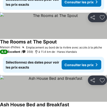
Consulter les prix
les prix exacts
Partager
Aj
The Rooms at The Spout
Maison d’hôtes
Emplacement au bord de la rivière avec accès à la pêche
8,6
Excellent
359
à 11.4 km de : Haras irlandais
Sélectionnez des dates pour voir
Consulter les prix
les prix exacts
Partager
Aj
Ash House Bed and Breakfast