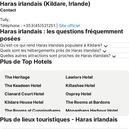
Haras irlandais (Kildare, Irlande)
Contact
Tully
,
Téléphone
:
+353(45)521251
|
Site officiel
Haras irlandais : les questions fréquemment
posées
Qu'est-ce qui rend Haras irlandais populaire à Kildare?
Quels sont les hébergements près de Haras irlandais?
Quelles autres attractions sont proches de Haras irlandais?
Plus de Top Hotels
The Heritage
Lawlors Hotel
The Keadeen Hotel
Killashee Hotel
Clanard Court Hotel
Osprey Hotel
Kildare House Hotel
The Rooms at Bardons
The Rooms at Cunninghams
Monaghans Harbour Hotel
Plus de lieux touristiques - Haras irlandais
The Town House Hotel
Ballindrum Farm B&B
Naas Court Hotel