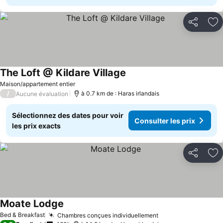
Partager
Aj
The Loft @ Kildare Village
Maison/appartement entier
/
à 0.7 km de : Haras irlandais
Aucune évaluation
Sélectionnez des dates pour voir
Consulter les prix
les prix exacts
Partager
Aj
Moate Lodge
Bed & Breakfast
Chambres conçues individuellement