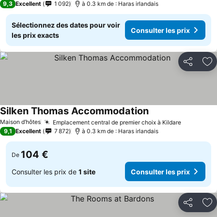
9,3
Excellent
1 092
à 0.3 km de : Haras irlandais
Sélectionnez des dates pour voir
Consulter les prix
les prix exacts
Partager
Aj
Silken Thomas Accommodation
Maison d’hôtes
Emplacement central de premier choix à Kildare
9,1
Excellent
7 872
à 0.3 km de : Haras irlandais
104 €
De
Consulter les prix de
1 site
Consulter les prix
Partager
Aj