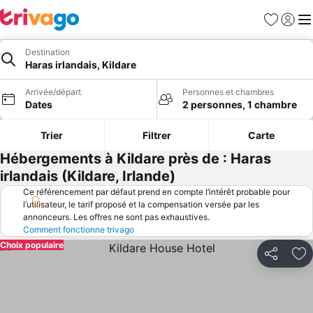
Favoris
Se con
Me
Destination
Haras irlandais, Kildare
Arrivée/départ
Personnes et chambres
Dates
2 personnes, 1 chambre
Trier
Filtrer
Carte
Hébergements à Kildare près de : Haras
irlandais (Kildare, Irlande)
Ce référencement par défaut prend en compte l’intérêt probable pour
l’utilisateur, le tarif proposé et la compensation versée par les
annonceurs. Les offres ne sont pas exhaustives.
Comment fonctionne trivago
Choix populaire
Partager
Aj