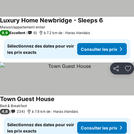
Luxury Home Newbridge - Sleeps 6
Maison/appartement entier
8,9
Excellent
6
à 7.2 km de : Haras irlandais
Sélectionnez des dates pour voir
Consulter les prix
les prix exacts
Partager
Aj
Town Guest House
Bed & Breakfast
4,8
234
à 7.6 km de : Haras irlandais
Sélectionnez des dates pour voir
Consulter les prix
les prix exacts