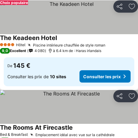
Choix populaire
Partager
Aj
The Keadeen Hotel
Hôtel
Piscine intérieure chauffée de style roman
4 Étoiles
9,0
Excellent
4 080
à 6.4 km de : Haras irlandais
145 €
De
Consulter les prix de
10 sites
Consulter les prix
Partager
Aj
The Rooms At Firecastle
Bed & Breakfast
Emplacement idéal avec vue sur la cathédrale