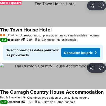
Choix populaire
Partager
Aj
The Town House Hotel
Hôtel
Un restaurant sur place avec une cuisine irlandaise moderne
2 Étoiles
8,2
Très bien
929
à 17.0 km de : Haras irlandais
Sélectionnez des dates pour voir
Consulter les prix
les prix exacts
Partager
Aj
The Curragh Country House Accommodation
Bed & Breakfast
Chambres avec balcon et vue sur la campagne
9,2
Excellent
387
à 8.9 km de : Haras irlandais