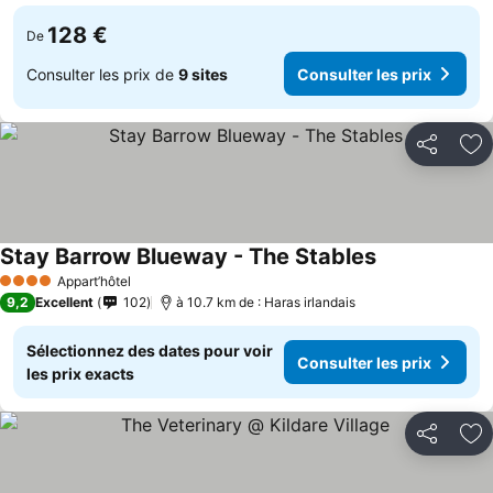
128 €
De
Consulter les prix de
9 sites
Consulter les prix
Partager
Aj
Stay Barrow Blueway - The Stables
Appart’hôtel
4 Étoiles
9,2
Excellent
102
à 10.7 km de : Haras irlandais
Sélectionnez des dates pour voir
Consulter les prix
les prix exacts
Partager
Aj