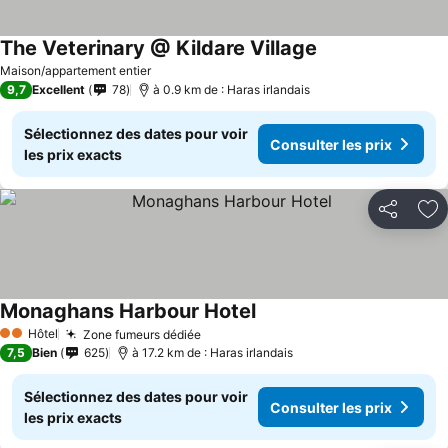
The Veterinary @ Kildare Village
Maison/appartement entier
9,7
Excellent
78
à 0.9 km de : Haras irlandais
Sélectionnez des dates pour voir
Consulter les prix
les prix exacts
Partager
Aj
Monaghans Harbour Hotel
Hôtel
Zone fumeurs dédiée
2 Étoiles
7,5
Bien
625
à 17.2 km de : Haras irlandais
Sélectionnez des dates pour voir
Consulter les prix
les prix exacts