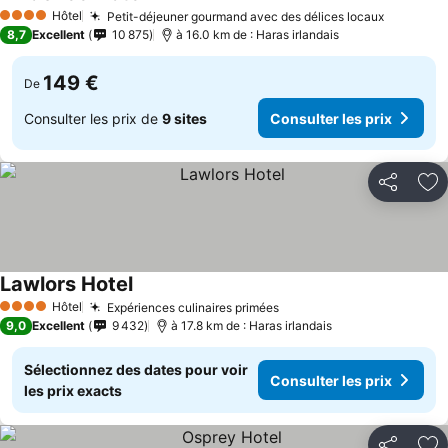
Hôtel
Petit-déjeuner gourmand avec des délices locaux
4 Étoiles
8,7
Excellent
10 875
à 16.0 km de : Haras irlandais
149 €
De
Consulter les prix de
9 sites
Consulter les prix
Partager
Aj
Lawlors Hotel
Hôtel
Expériences culinaires primées
4 Étoiles
9,0
Excellent
9 432
à 17.8 km de : Haras irlandais
Sélectionnez des dates pour voir
Consulter les prix
les prix exacts