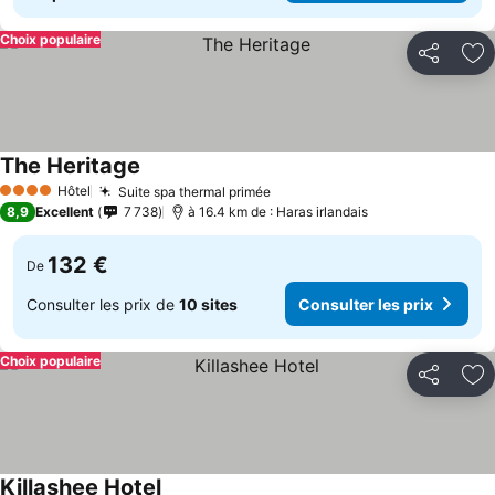
Choix populaire
Partager
Aj
The Heritage
Hôtel
Suite spa thermal primée
4 Étoiles
8,9
Excellent
7 738
à 16.4 km de : Haras irlandais
132 €
De
Consulter les prix de
10 sites
Consulter les prix
Choix populaire
Partager
Aj
Killashee Hotel