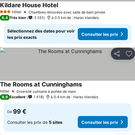
Kildare House Hotel
Hôtel
Chambres rénovées avec salle de bain privée
3 Étoiles
8,4
Très bien
3 351
à 0.5 km de : Haras irlandais
Sélectionnez des dates pour voir
Consulter les prix
les prix exacts
Partager
Aj
The Rooms at Cunninghams
Hôtel
Diversité culinaire à portée de main
8,9
Excellent
1 418
à 0.4 km de : Haras irlandais
99 €
De
Consulter les prix de
5 sites
Consulter les prix