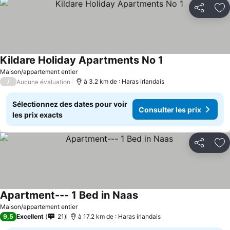
Partager
Aj
Kildare Holiday Apartments No 1
Maison/appartement entier
/
à 3.2 km de : Haras irlandais
Aucune évaluation
Sélectionnez des dates pour voir
Consulter les prix
les prix exacts
Partager
Aj
Apartment--- 1 Bed in Naas
Maison/appartement entier
9,5
Excellent
21
à 17.2 km de : Haras irlandais