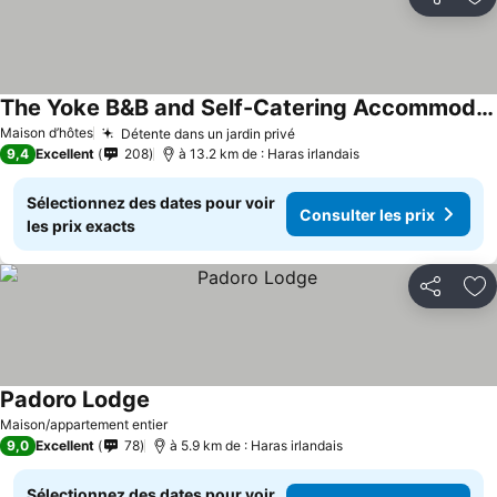
Partager
Aj
The Yoke B&B and Self-Catering Accommodation Laois
Maison d’hôtes
Détente dans un jardin privé
9,4
Excellent
208
à 13.2 km de : Haras irlandais
Sélectionnez des dates pour voir
Consulter les prix
les prix exacts
Partager
Aj
Padoro Lodge
Maison/appartement entier
9,0
Excellent
78
à 5.9 km de : Haras irlandais
Sélectionnez des dates pour voir