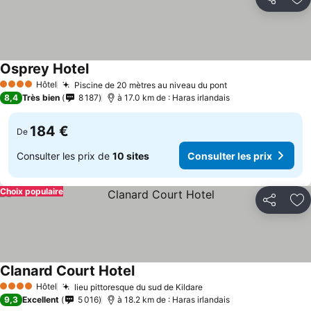
Partager
Aj
Osprey Hotel
Hôtel
Piscine de 20 mètres au niveau du pont
4 Étoiles
8,4
Très bien
8 187
à 17.0 km de : Haras irlandais
184 €
De
Consulter les prix de
10 sites
Consulter les prix
Choix populaire
Partager
Aj
Clanard Court Hotel
Hôtel
lieu pittoresque du sud de Kildare
4 Étoiles
9,3
Excellent
5 016
à 18.2 km de : Haras irlandais