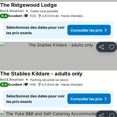
The Ridgewood Lodge
Bed & Breakfast
Cadre rural paisible
9,4
Excellent
702
à 8.5 km de : Haras irlandais
Sélectionnez des dates pour voir
Consulter les prix
les prix exacts
Partager
Aj
The Stables Kildare - adults only
Bed & Breakfast
Parking sécurisé sur place
9,4
Excellent
149
à 0.9 km de : Haras irlandais
Sélectionnez des dates pour voir
Consulter les prix
les prix exacts