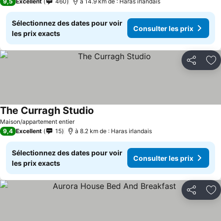
9,5
Excellent
460
à 14.9 km de : Haras irlandais
Sélectionnez des dates pour voir
Consulter les prix
les prix exacts
Partager
Aj
The Curragh Studio
Maison/appartement entier
9,4
Excellent
15
à 8.2 km de : Haras irlandais
Sélectionnez des dates pour voir
Consulter les prix
les prix exacts
Partager
Aj