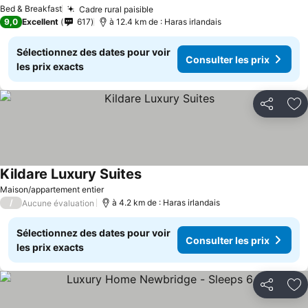
Bed & Breakfast
Cadre rural paisible
9,0
Excellent
617
à 12.4 km de : Haras irlandais
Sélectionnez des dates pour voir
Consulter les prix
les prix exacts
Partager
Aj
Kildare Luxury Suites
Maison/appartement entier
/
à 4.2 km de : Haras irlandais
Aucune évaluation
Sélectionnez des dates pour voir
Consulter les prix
les prix exacts
Partager
Aj