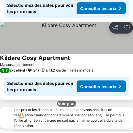
Sélectionnez des dates pour voir
Consulter les prix
les prix exacts
Partager
Aj
Kildare Cosy Apartment
Maison/appartement entier
9,7
Excellent
24
à 11.2 km de : Haras irlandais
Sélectionnez des dates pour voir
Consulter les prix
les prix exacts
Voir plus
Les prix et les disponibilités que nous recevons des sites de
réservation changent constamment. Par conséquent, il se peut que
l’offre affichée sur trivago ne soit pas la même que celle du site de
réservation.