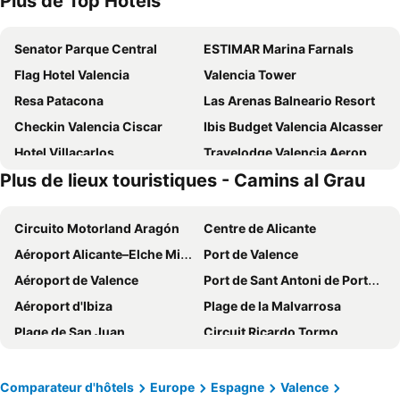
Plus de Top Hotels
Senator Parque Central
ESTIMAR Marina Farnals
Flag Hotel Valencia
Valencia Tower
Resa Patacona
Las Arenas Balneario Resort
Checkin Valencia Ciscar
Ibis Budget Valencia Alcasser
Hotel Villacarlos
Travelodge Valencia Aeropuerto
Plus de lieux touristiques - Camins al Grau
Olympia Hotel Events & Spa
Port Azafata Valencia
Ibis Budget Valencia Centro Puerto
Hotel Luve
Circuito Motorland Aragón
Centre de Alicante
Hotel Loob Valencia
Hotel Turia Valencia
Aéroport Alicante–Elche Miguel Hernández
Port de Valence
Only YOU Hotel Valencia
Ilunion Valencia 3
Aéroport de Valence
Port de Sant Antoni de Portmany
Hotel Neptuno
Hotel Albufera
Aéroport d'Ibiza
Plage de la Malvarrosa
One Shot Colón
Port Feria Valencia
Plage de San Juan
Circuit Ricardo Tormo
Hotel Xon's Valencia
Ilunion Valencia 4
Gandía
Vinaròs
Novotel Valencia Lavant
Hotel Nido Malvarrosa
Esplanade d'Espagne
Plage du Levant
Ramada by Wyndham Valencia Almussafes
Parador de El Saler
Comparateur d'hôtels
Europe
Espagne
Valence