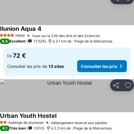
Partager
Aj
Ilunion Aqua 4
Consulter les prix
Hôtel
Vues sur la Cité des Arts et des Sciences
Consulter les p
4 Étoiles
8,5
Excellent
13 525
à 3.1 km de : Plage de la Malvarrosa
72 €
De
Consulter les prix de
13 sites
Consulter les prix
Partager
Aj
Urban Youth Hostel
Consulter les prix
Auberge de jeunesse
Hébergement réservé aux adultes
Consulter le
2 Étoiles
8,1
Très bien
3 610
à 2.3 km de : Plage de la Malvarrosa