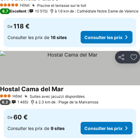
Consulter les prix
Hôtel
Piscine et terrasse sur le toit
Consulter les prix
5 Étoiles
8,7
Excellent
10 515
à 1.6 km de : Cathédrale Notre Dame de Valence
118 €
De
Consulter les prix de
16 sites
Consulter les prix
Partager
Aj
Hostal Cama del Mar
Consulter les prix
Hôtel
Suites avec jacuzzi disponibles
Consulter les prix
3 Étoiles
6,2
1 465
à 2.3 km de : Plage de la Malvarrosa
60 €
De
Consulter les prix de
9 sites
Consulter les prix