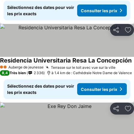
Sélectionnez des dates pour voir
Consulter les prix
les prix exacts
Partager
Aj
Residencia Universitaria Resa La Concepción
C
Auberge de jeunesse
Terrasse sur le toit avec vue sur la ville
Consulte
2 Étoiles
8,4
Très bien
2 336
à 1.4 km de : Cathédrale Notre Dame de Valence
Sélectionnez des dates pour voir
Consulter les prix
les prix exacts
Partager
Aj