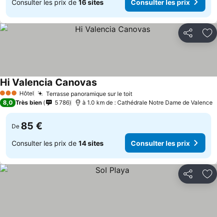
Consulter les prix de
16 sites
Consulter les prix
Partager
Aj
Hi Valencia Canovas
Consulter les prix
Hôtel
Terrasse panoramique sur le toit
Consulter les prix
3 Étoiles
8,0
Très bien
5 786
à 1.0 km de : Cathédrale Notre Dame de Valence
85 €
De
Consulter les prix de
14 sites
Consulter les prix
Partager
Aj