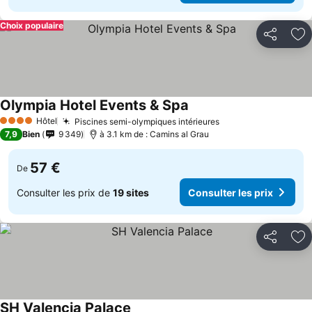
Choix populaire
Partager
Aj
Olympia Hotel Events & Spa
Consulter les prix
Hôtel
Piscines semi-olympiques intérieures
Consulter les prix
4 Étoiles
7,9
Bien
9 349
à 3.1 km de : Camins al Grau
57 €
De
Consulter les prix de
19 sites
Consulter les prix
Partager
Aj
SH Valencia Palace