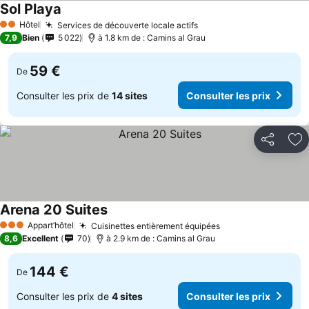
Sol Playa
Consulter les prix
Hôtel
Services de découverte locale actifs
Consulter les prix
2 Étoiles
7,9
Bien
5 022
à 1.8 km de : Camins al Grau
59 €
De
Consulter les prix de
14 sites
Consulter les prix
Partager
Aj
Arena 20 Suites
Consulter les prix
Appart’hôtel
Cuisinettes entièrement équipées
Consulter les pri
3 Étoiles
8,6
Excellent
70
à 2.9 km de : Camins al Grau
144 €
De
Consulter les prix de
4 sites
Consulter les prix