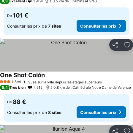
8,9
Excellent
1 919
à 0.5 km de : Camins al Grau
101 €
De
Consulter les prix de
7 sites
Consulter les prix
Partager
Aj
One Shot Colón
Consulter les prix
Hôtel
Vues sur la ville depuis les étages supérieurs
Consulter les 
3 Étoiles
8,4
Très bien
4 512
à 0.8 km de : Cathédrale Notre Dame de Valence
88 €
De
Consulter les prix de
8 sites
Consulter les prix