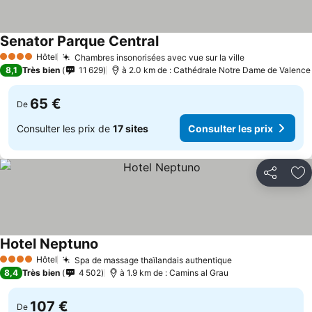
Senator Parque Central
Consulter les prix
Hôtel
Chambres insonorisées avec vue sur la ville
Consulter les
4 Étoiles
8,1
Très bien
11 629
à 2.0 km de : Cathédrale Notre Dame de Valence
65 €
De
Consulter les prix de
17 sites
Consulter les prix
Partager
Aj
Hotel Neptuno
Consulter les prix
Hôtel
Spa de massage thaïlandais authentique
Consulter les p
4 Étoiles
8,4
Très bien
4 502
à 1.9 km de : Camins al Grau
107 €
De