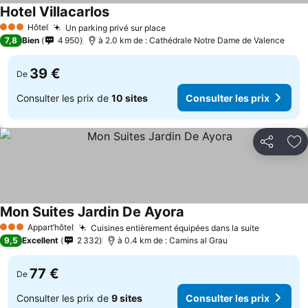
Hotel Villacarlos
Consulter les prix
Hôtel
Un parking privé sur place
Consulter les prix
3 Étoiles
7,8
Bien
4 950
à 2.0 km de : Cathédrale Notre Dame de Valence
39 €
De
Consulter les prix de
10 sites
Consulter les prix
Partager
Aj
Mon Suites Jardin De Ayora
Consulter les prix
Appart’hôtel
Cuisines entièrement équipées dans la suite
Consulter
3 Étoiles
9,5
Excellent
2 332
à 0.4 km de : Camins al Grau
77 €
De
Consulter les prix de
9 sites
Consulter les prix