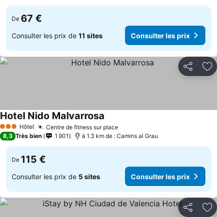
67 €
De
Consulter les prix de
11 sites
Consulter les prix
Partager
Aj
Hotel Nido Malvarrosa
Consulter les prix
Hôtel
Centre de fitness sur place
Consulter les prix
3 Étoiles
8,3
Très bien
1 901
à 1.3 km de : Camins al Grau
115 €
De
Consulter les prix de
5 sites
Consulter les prix
Partager
Aj