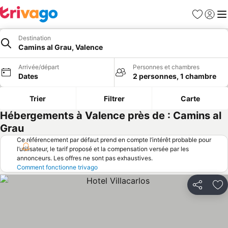
Favoris
Se con
Me
Destination
Camins al Grau, Valence
Arrivée/départ
Personnes et chambres
Dates
2 personnes, 1 chambre
Trier
Filtrer
Carte
Hébergements à Valence près de : Camins al
Grau
Ce référencement par défaut prend en compte l’intérêt probable pour
l’utilisateur, le tarif proposé et la compensation versée par les
annonceurs. Les offres ne sont pas exhaustives.
Comment fonctionne trivago
Partager
Aj