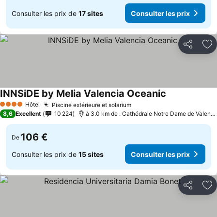
Consulter les prix de
17 sites
Consulter les prix
Partager
Aj
INNSiDE by Melia Valencia Oceanic
Consulter les 
Hôtel
Piscine extérieure et solarium
Consulter les prix
4 Étoiles
8,6
Excellent
10 224
à 3.0 km de : Cathédrale Notre Dame de Valenc
106 €
De
Consulter les prix de
15 sites
Consulter les prix
Partager
Aj