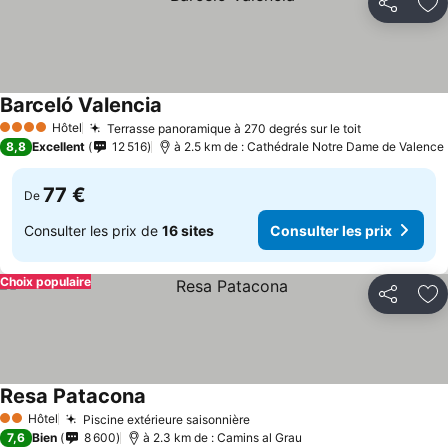
Partager
Aj
Barceló Valencia
Consulter les prix
Hôtel
Terrasse panoramique à 270 degrés sur le toit
Consulter l
4 Étoiles
8,8
Excellent
12 516
à 2.5 km de : Cathédrale Notre Dame de Valence
77 €
De
Consulter les prix de
16 sites
Consulter les prix
Choix populaire
Partager
Aj
Resa Patacona
Consulter les prix
Hôtel
Piscine extérieure saisonnière
Consulter les prix
2 Étoiles
7,6
Bien
8 600
à 2.3 km de : Camins al Grau