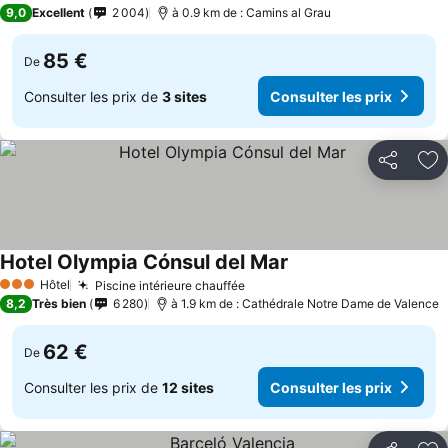
3 Étoiles
9,0
Excellent
2 004
à 0.9 km de : Camins al Grau
85 €
De
Consulter les prix de
3 sites
Consulter les prix
Partager
Aj
Hotel Olympia Cónsul del Mar
Consulter les prix
Hôtel
Piscine intérieure chauffée
Consulter les prix
3 Étoiles
8,2
Très bien
6 280
à 1.9 km de : Cathédrale Notre Dame de Valence
62 €
De
Consulter les prix de
12 sites
Consulter les prix