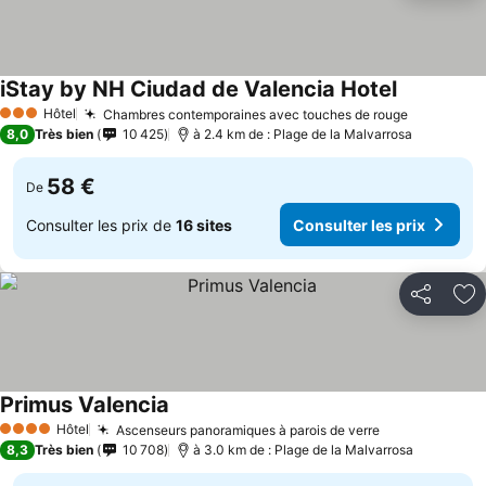
iStay by NH Ciudad de Valencia Hotel
Consulter l
Hôtel
Chambres contemporaines avec touches de rouge
Consulter
3 Étoiles
8,0
Très bien
10 425
à 2.4 km de : Plage de la Malvarrosa
58 €
De
Consulter les prix de
16 sites
Consulter les prix
Partager
Aj
Primus Valencia
Consulter les prix
Hôtel
Ascenseurs panoramiques à parois de verre
Consulter les
4 Étoiles
8,3
Très bien
10 708
à 3.0 km de : Plage de la Malvarrosa