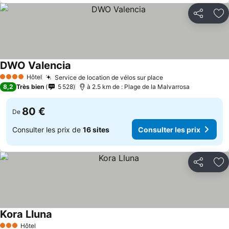
Partager
Aj
DWO Valencia
Consulter les prix
Hôtel
Service de location de vélos sur place
Consulter les pri
4 Étoiles
8,2
Très bien
5 528
à 2.5 km de : Plage de la Malvarrosa
80 €
De
Consulter les prix de
16 sites
Consulter les prix
Partager
Aj
Kora Lluna
Consulter les prix
Hôtel