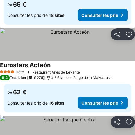
65 €
De
Consulter les prix de
18 sites
Consulter les prix
Partager
Aj
Eurostars Acteón
Consulter les prix
Hôtel
Restaurant Aires de Levante
Consulter les prix
4 Étoiles
8,2
Très bien
9 275
à 2.6 km de : Plage de la Malvarrosa
62 €
De
Consulter les prix de
16 sites
Consulter les prix
Partager
Aj