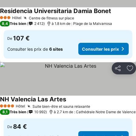
Residencia Universitaria Damia Bonet
Consulter l
Hôtel
Centre de fitness sur place
Consulter les prix
3 Étoiles
8,4
Très bien
2 412
à 1.8 km de : Plage de la Malvarrosa
107 €
De
Consulter les prix de
6 sites
Consulter les prix
Partager
Aj
NH Valencia Las Artes
Consulter les prix
Hôtel
Suite bien-être et sauna relaxante
Consulter les prix
4 Étoiles
8,1
Très bien
10 992
à 2.7 km de : Cathédrale Notre Dame de Valence
84 €
De