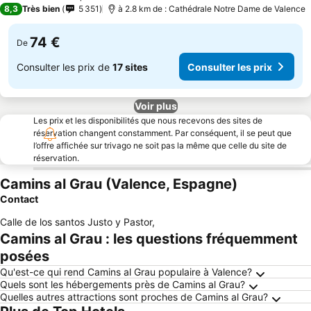
4 Étoiles
8,3
Très bien
5 351
à 2.8 km de : Cathédrale Notre Dame de Valence
74 €
De
Consulter les prix de
17 sites
Consulter les prix
Voir plus
Les prix et les disponibilités que nous recevons des sites de
réservation changent constamment. Par conséquent, il se peut que
l’offre affichée sur trivago ne soit pas la même que celle du site de
réservation.
Camins al Grau (Valence, Espagne)
Contact
Calle de los santos Justo y Pastor
,
Camins al Grau : les questions fréquemment
posées
Qu'est-ce qui rend Camins al Grau populaire à Valence?
Quels sont les hébergements près de Camins al Grau?
Quelles autres attractions sont proches de Camins al Grau?