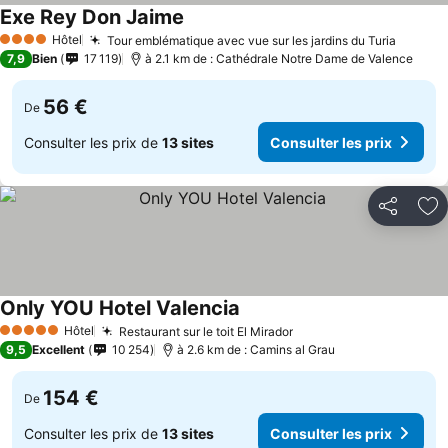
Exe Rey Don Jaime
Consulter les prix
Hôtel
Tour emblématique avec vue sur les jardins du Turia
Consult
4 Étoiles
7,9
Bien
17 119
à 2.1 km de : Cathédrale Notre Dame de Valence
56 €
De
Consulter les prix de
13 sites
Consulter les prix
Partager
Aj
Only YOU Hotel Valencia
Consulter les prix
Hôtel
Restaurant sur le toit El Mirador
Consulter les prix
5 Étoiles
9,5
Excellent
10 254
à 2.6 km de : Camins al Grau
154 €
De
Consulter les prix de
13 sites
Consulter les prix