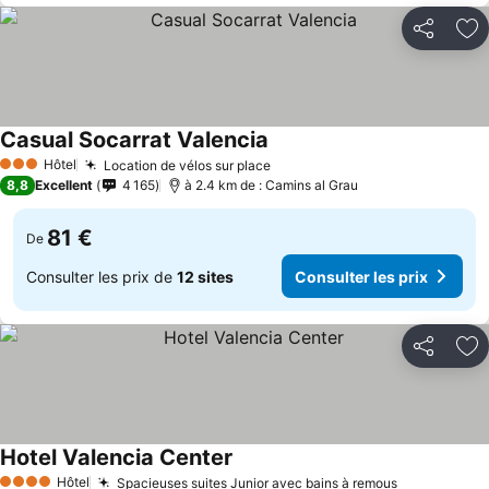
Partager
Aj
Casual Socarrat Valencia
Consulter les prix
Hôtel
Location de vélos sur place
Consulter les prix
3 Étoiles
8,8
Excellent
4 165
à 2.4 km de : Camins al Grau
81 €
De
Consulter les prix de
12 sites
Consulter les prix
Partager
Aj
Hotel Valencia Center
Consulter les prix
Hôtel
Spacieuses suites Junior avec bains à remous
Consulter l