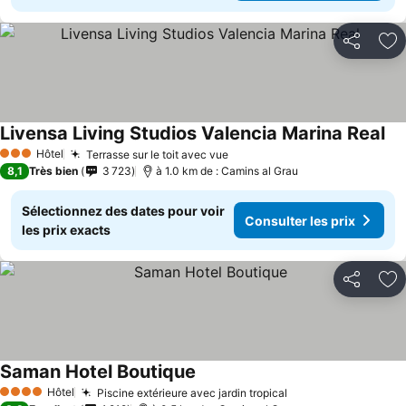
Partager
Aj
Livensa Living Studios Valencia Marina Real
Con
Hôtel
Terrasse sur le toit avec vue
Consulter les prix
3 Étoiles
8,1
Très bien
3 723
à 1.0 km de : Camins al Grau
Sélectionnez des dates pour voir
Consulter les prix
les prix exacts
Partager
Aj
Saman Hotel Boutique
Consulter les prix
Hôtel
Piscine extérieure avec jardin tropical
Consulter les pri
4 Étoiles