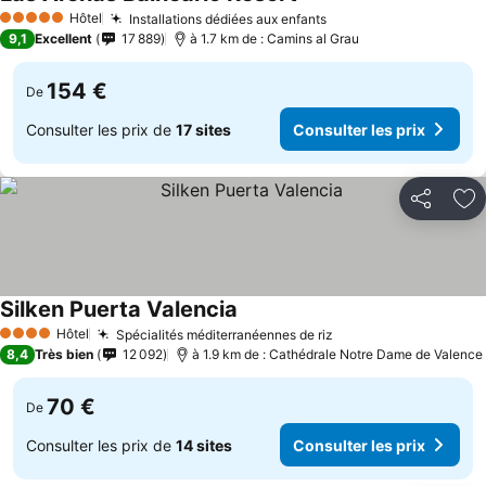
Consulter les prix
Hôtel
Installations dédiées aux enfants
Consulter les prix
5 Étoiles
9,1
Excellent
17 889
à 1.7 km de : Camins al Grau
154 €
De
Consulter les prix de
17 sites
Consulter les prix
Partager
Aj
Silken Puerta Valencia
Consulter les prix
Hôtel
Spécialités méditerranéennes de riz
Consulter les prix
4 Étoiles
8,4
Très bien
12 092
à 1.9 km de : Cathédrale Notre Dame de Valence
70 €
De
Consulter les prix de
14 sites
Consulter les prix