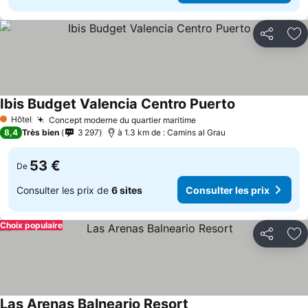
Partager
Aj
Ibis Budget Valencia Centro Puerto
Consulter les 
Hôtel
Concept moderne du quartier maritime
Consulter les prix
1 Étoiles
8,4
Très bien
3 297
à 1.3 km de : Camins al Grau
53 €
De
Consulter les prix de
6 sites
Consulter les prix
Choix populaire
Partager
Aj
Las Arenas Balneario Resort