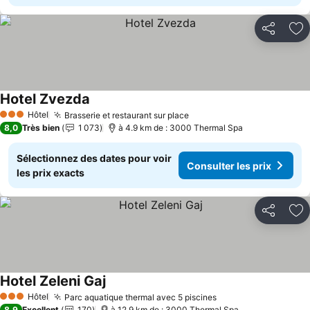
Partager
Aj
Hotel Zvezda
Consulter les prix
Hôtel
Brasserie et restaurant sur place
Consulter les prix
3 Étoiles
8,0
Très bien
1 073
à 4.9 km de : 3000 Thermal Spa
Sélectionnez des dates pour voir
Consulter les prix
les prix exacts
Partager
Aj
Hotel Zeleni Gaj
Consulter les prix
Hôtel
Parc aquatique thermal avec 5 piscines
Consulter les prix
3 Étoiles
8,9
Excellent
170
à 12.9 km de : 3000 Thermal Spa