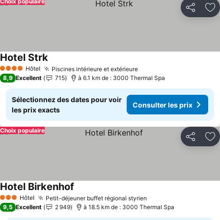
Choix populaire
Partager
Aj
Hotel Strk
Consulter les prix
Hôtel
Piscines intérieure et extérieure
Consulter les prix
4 Étoiles
8,9
Excellent
715
à 6.1 km de : 3000 Thermal Spa
Sélectionnez des dates pour voir
Consulter les prix
les prix exacts
Choix populaire
Partager
Aj
Hotel Birkenhof
Consulter les prix
Hôtel
Petit-déjeuner buffet régional styrien
Consulter les prix
3 Étoiles
9,5
Excellent
2 949
à 18.5 km de : 3000 Thermal Spa