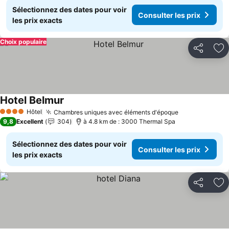
Sélectionnez des dates pour voir
Consulter les prix
les prix exacts
Choix populaire
Partager
Aj
Hotel Belmur
Consulter les prix
Hôtel
Chambres uniques avec éléments d'époque
Consulter les
4 Étoiles
9,8
Excellent
304
à 4.8 km de : 3000 Thermal Spa
Sélectionnez des dates pour voir
Consulter les prix
les prix exacts
Partager
Aj