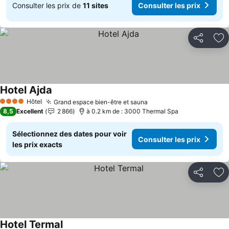
Consulter les prix de
11 sites
Consulter les prix
Partager
Aj
Hotel Ajda
Consulter les prix
Hôtel
Grand espace bien-être et sauna
Consulter les prix
4 Étoiles
8,5
Excellent
2 866
à 0.2 km de : 3000 Thermal Spa
Sélectionnez des dates pour voir
Consulter les prix
les prix exacts
Partager
Aj
Hotel Termal