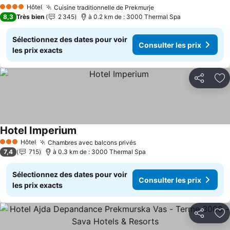
Consulter les prix
Hôtel
Cuisine traditionnelle de Prekmurje
Consulter les prix
4 Étoiles
8,3
Très bien
2 345
à 0.2 km de : 3000 Thermal Spa
Sélectionnez des dates pour voir
Consulter les prix
les prix exacts
Partager
Aj
Hotel Imperium
Consulter les prix
Hôtel
Chambres avec balcons privés
Consulter les prix
3 Étoiles
7,4
715
à 0.3 km de : 3000 Thermal Spa
Sélectionnez des dates pour voir
Consulter les prix
les prix exacts
Partager
Aj