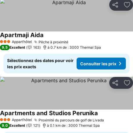
Partager
Aj
Apartmaji Aida
Consulter les prix
Appart’hôtel
Pêche à proximité
Consulter les prix
3 Étoiles
9,5
Excellent
163
à 0.7 km de : 3000 Thermal Spa
Sélectionnez des dates pour voir
Consulter les prix
les prix exacts
Partager
Aj
Apartments and Studios Perunika
Consulter les pr
Appart’hôtel
Proximité du parcours de golf de Livada
Consulter les
3 Étoiles
9,0
Excellent
121
à 0.1 km de : 3000 Thermal Spa