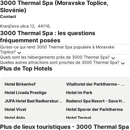
3000 Thermal Spa (Moravske Toplice,
Slovénie)
Contact
Kranjčeva ulica 12
,
44116
,
3000 Thermal Spa : les questions
fréquemment posées
Qu'est-ce qui rend 3000 Thermal Spa populaire à Moravske
Toplice?
Quels sont les hébergements près de 3000 Thermal Spa?
Quelles autres attractions sont proches de 3000 Thermal Spa?
Plus de Top Hotels
Hotel Birkenhof
Vitalhotel der Parktherme - inkl Thermeneintritt & Sauna
Hotel Livada Prestige
Hotel im Park
JUFA Hotel Bad Radkersburg - Inkl 4h Thermeneintritt
Radenci Spa Resort - Sava Hotels & Resorts
Hotel Vivat
Hotel Sporer der Parktherme
Hotel Ajda
Hotel Termal
Plus de lieux touristiques - 3000 Thermal Spa
Hotel Altneudörflerhof
Hotel Garni Colora