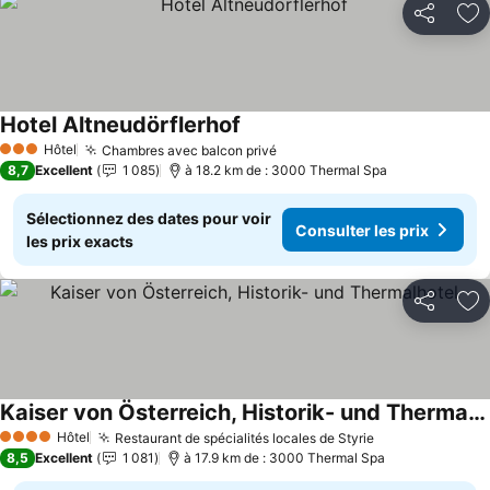
Partager
Aj
Hotel Altneudörflerhof
Consulter les prix
Hôtel
Chambres avec balcon privé
Consulter les prix
3 Étoiles
8,7
Excellent
1 085
à 18.2 km de : 3000 Thermal Spa
Sélectionnez des dates pour voir
Consulter les prix
les prix exacts
Partager
Aj
Kaiser von Österreich, Historik- und Thermalhotel
Consulter les prix
Hôtel
Restaurant de spécialités locales de Styrie
Consulter les 
4 Étoiles
8,5
Excellent
1 081
à 17.9 km de : 3000 Thermal Spa