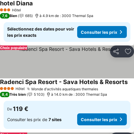
hotel Diana
Consulter les prix
Hôtel
3 Étoiles
7,6
Bien
685
à 4.9 km de : 3000 Thermal Spa
Sélectionnez des dates pour voir
Consulter les prix
les prix exacts
Choix populaire
Partager
Aj
Radenci Spa Resort - Sava Hotels & Resorts
Co
Hôtel
Monde d'activités aquatiques thermales
Consulter les pr
4 Étoiles
8,4
Très bien
5 103
à 14.0 km de : 3000 Thermal Spa
119 €
De
Consulter les prix de
7 sites
Consulter les prix