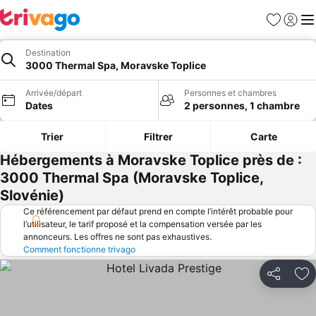
Favoris
Se con
Me
Destination
3000 Thermal Spa, Moravske Toplice
Arrivée/départ
Personnes et chambres
Dates
2 personnes, 1 chambre
Trier
Filtrer
Carte
Hébergements à Moravske Toplice près de :
3000 Thermal Spa (Moravske Toplice,
Slovénie)
Ce référencement par défaut prend en compte l’intérêt probable pour
l’utilisateur, le tarif proposé et la compensation versée par les
annonceurs. Les offres ne sont pas exhaustives.
Comment fonctionne trivago
Partager
Aj