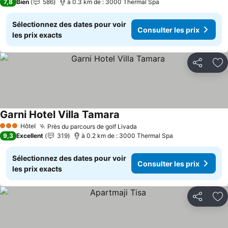
7,8
Bien
586
à 0.3 km de : 3000 Thermal Spa
Sélectionnez des dates pour voir
Consulter les prix
les prix exacts
Partager
Aj
Garni Hotel Villa Tamara
Consulter les prix
Hôtel
Près du parcours de golf Livada
Consulter les prix
3 Étoiles
9,3
Excellent
319
à 0.2 km de : 3000 Thermal Spa
Sélectionnez des dates pour voir
Consulter les prix
les prix exacts
Partager
Aj