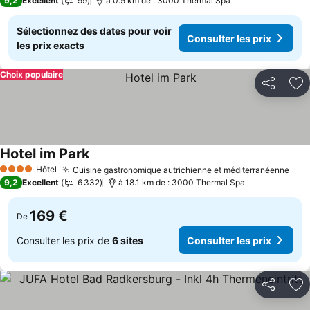
9,2
Excellent
99
à 0.5 km de : 3000 Thermal Spa
Sélectionnez des dates pour voir
Consulter les prix
les prix exacts
Choix populaire
Partager
Aj
Hotel im Park
Consulter les prix
Hôtel
Cuisine gastronomique autrichienne et méditerranéenne
Cons
4 Étoiles
9,2
Excellent
6 332
à 18.1 km de : 3000 Thermal Spa
169 €
De
Consulter les prix de
6 sites
Consulter les prix
Partager
Aj