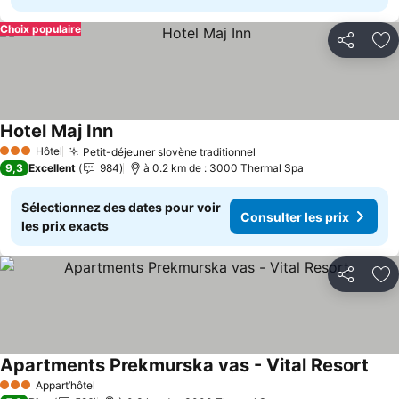
Choix populaire
Partager
Aj
Hotel Maj Inn
Consulter les prix
Hôtel
Petit-déjeuner slovène traditionnel
Consulter les prix
3 Étoiles
9,3
Excellent
984
à 0.2 km de : 3000 Thermal Spa
Sélectionnez des dates pour voir
Consulter les prix
les prix exacts
Partager
Aj
Apartments Prekmurska vas - Vital Resort
Cons
Appart’hôtel
3 Étoiles