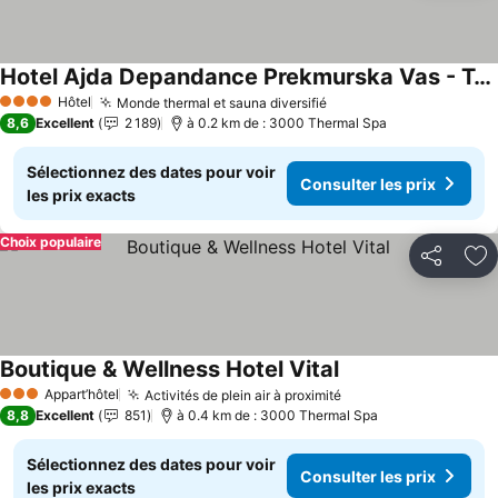
Hotel Ajda Depandance Prekmurska Vas - Terme 3000 - Sava Hotels & Resorts
Consulter les prix
Hôtel
Monde thermal et sauna diversifié
Consulter les prix
4 Étoiles
8,6
Excellent
2 189
à 0.2 km de : 3000 Thermal Spa
Sélectionnez des dates pour voir
Consulter les prix
les prix exacts
Choix populaire
Partager
Aj
Boutique & Wellness Hotel Vital
Consulter les prix
Appart’hôtel
Activités de plein air à proximité
Consulter les prix
3 Étoiles
8,8
Excellent
851
à 0.4 km de : 3000 Thermal Spa
Sélectionnez des dates pour voir
Consulter les prix
les prix exacts