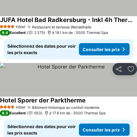
JUFA Hotel Bad Radkersburg - Inkl 4h Thermeneintritt
Consulter les prix
Hôtel
Restaurant et terrasse Wandelhalle
Consulter les prix
4 Étoiles
9,4
Excellent
2 375
à 18.1 km de : 3000 Thermal Spa
Sélectionnez des dates pour voir
Consulter les prix
les prix exacts
Partager
Aj
Hotel Sporer der Parktherme
Consulter les prix
Hôtel
Bâtiment historique au confort moderne
Consulter les pr
4 Étoiles
9,3
Excellent
653
à 17.6 km de : 3000 Thermal Spa
Sélectionnez des dates pour voir
Consulter les prix
les prix exacts