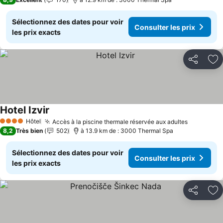
Sélectionnez des dates pour voir
Consulter les prix
les prix exacts
Partager
Aj
Hotel Izvir
Consulter les prix
Hôtel
Accès à la piscine thermale réservée aux adultes
Consulter
4 Étoiles
8,2
Très bien
502
à 13.9 km de : 3000 Thermal Spa
Sélectionnez des dates pour voir
Consulter les prix
les prix exacts
Partager
Aj