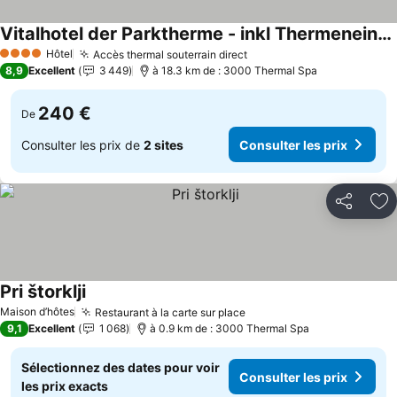
Vitalhotel der Parktherme - inkl Thermeneintritt & Sauna
Consulter les prix
Hôtel
Accès thermal souterrain direct
Consulter les prix
4 Étoiles
8,9
Excellent
3 449
à 18.3 km de : 3000 Thermal Spa
240 €
De
Consulter les prix de
2 sites
Consulter les prix
Partager
Aj
Pri štorklji
Consulter les prix
Maison d’hôtes
Restaurant à la carte sur place
Consulter les prix
9,1
Excellent
1 068
à 0.9 km de : 3000 Thermal Spa
Sélectionnez des dates pour voir
Consulter les prix
les prix exacts