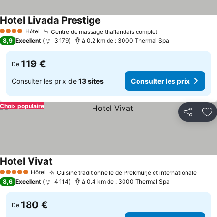
Hotel Livada Prestige
Consulter les prix
Hôtel
Centre de massage thaïlandais complet
Consulter les pr
4 Étoiles
8,9
Excellent
3 179
à 0.2 km de : 3000 Thermal Spa
119 €
De
Consulter les prix de
13 sites
Consulter les prix
Choix populaire
Partager
Aj
Hotel Vivat
Consulter les prix
Hôtel
Cuisine traditionnelle de Prekmurje et internationale
Consu
5 Étoiles
8,6
Excellent
4 114
à 0.4 km de : 3000 Thermal Spa
180 €
De