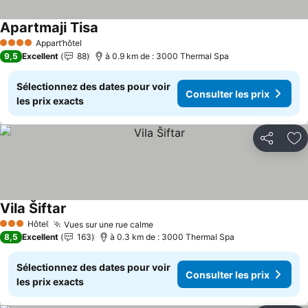
Apartmaji Tisa
Consulter les prix
Appart’hôtel
4 Étoiles
9,5
Excellent
88
à 0.9 km de : 3000 Thermal Spa
Sélectionnez des dates pour voir
Consulter les prix
les prix exacts
Partager
Aj
Vila Šiftar
Consulter les prix
Hôtel
Vues sur une rue calme
Consulter les prix
3 Étoiles
8,5
Excellent
163
à 0.3 km de : 3000 Thermal Spa
Sélectionnez des dates pour voir
Consulter les prix
les prix exacts