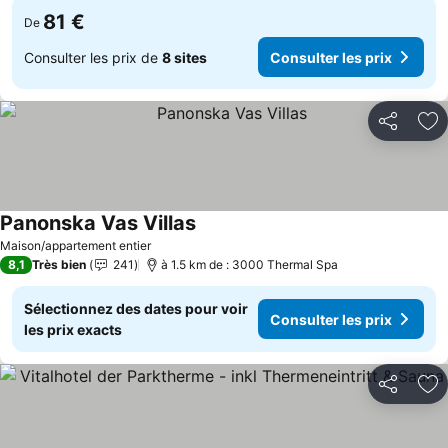
81 €
De
Consulter les prix de
8 sites
Consulter les prix
Partager
Aj
Panonska Vas Villas
Consulter les prix
Maison/appartement entier
8,1
Très bien
241
à 1.5 km de : 3000 Thermal Spa
Sélectionnez des dates pour voir
Consulter les prix
les prix exacts
Partager
Aj