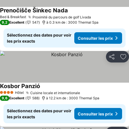
Prenočišče Šinkec Nada
Consulter les prix
Bed & Breakfast
Proximité du parcours de golf Livada
Consulter les prix
9,2
Excellent
547
à 0.3 km de : 3000 Thermal Spa
Sélectionnez des dates pour voir
Consulter les prix
les prix exacts
Partager
Aj
Kosbor Panzió
Consulter les prix
Hôtel
Cuisine locale et internationale
Consulter les prix
4 Étoiles
9,6
Excellent
588
à 12.2 km de : 3000 Thermal Spa
Sélectionnez des dates pour voir
Consulter les prix
les prix exacts