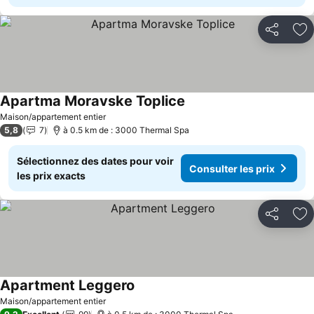
Partager
Aj
Apartma Moravske Toplice
Consulter les prix
Maison/appartement entier
5,8
7
à 0.5 km de : 3000 Thermal Spa
Sélectionnez des dates pour voir
Consulter les prix
les prix exacts
Partager
Aj
Apartment Leggero
Consulter les prix
Maison/appartement entier