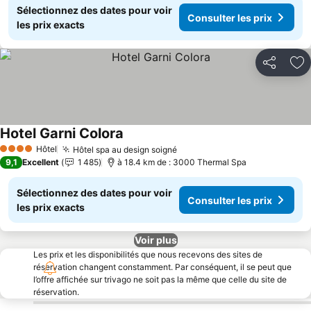
Sélectionnez des dates pour voir
Consulter les prix
les prix exacts
Partager
Aj
Hotel Garni Colora
Consulter les prix
Hôtel
Hôtel spa au design soigné
Consulter les prix
4 Étoiles
9,1
Excellent
1 485
à 18.4 km de : 3000 Thermal Spa
Sélectionnez des dates pour voir
Consulter les prix
les prix exacts
Voir plus
Les prix et les disponibilités que nous recevons des sites de
réservation changent constamment. Par conséquent, il se peut que
l’offre affichée sur trivago ne soit pas la même que celle du site de
réservation.