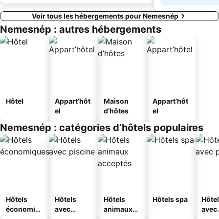
Voir tous les hébergements pour Nemesnép
Nemesnép : autres hébergements
Hôtel
Appart’hôt
Maison
Appart’hôt
el
d’hôtes
el
Nemesnép : catégories d’hôtels populaires
Hôtels
Hôtels
Hôtels
Hôtels spa
Hôte
économiq
avec
animaux
avec
ues
piscine
acceptés
park