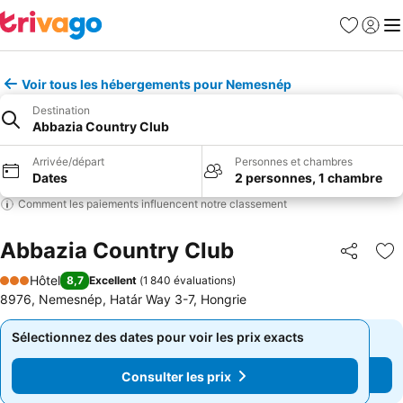
Favoris
Se con
Me
Voir tous les hébergements pour Nemesnép
Destination
Abbazia Country Club
Arrivée/départ
Personnes et chambres
Dates
2 personnes, 1 chambre
Comment les paiements influencent notre classement
Abbazia Country Club
Partager
Aj
Hôtel
8,7
Excellent
(
1 840 évaluations
)
3 Étoiles
8976, Nemesnép, Határ Way 3-7, Hongrie
Sélectionnez des dates pour voir les prix exacts
Sélectionnez des dates pour voir les prix exacts
Consulter les prix
Consulter les prix