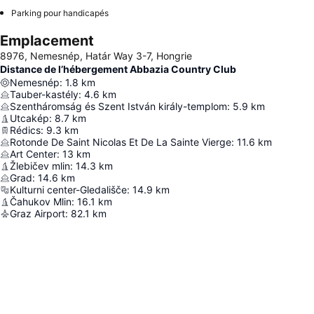
Parking pour handicapés
Emplacement
8976, Nemesnép, Határ Way 3-7, Hongrie
Distance de l’hébergement Abbazia Country Club
Nemesnép
:
1.8
km
Tauber-kastély
:
4.6
km
Szentháromság és Szent István király-templom
:
5.9
km
Utcakép
:
8.7
km
Rédics
:
9.3
km
Rotonde De Saint Nicolas Et De La Sainte Vierge
:
11.6
km
Art Center
:
13
km
Žlebičev mlin
:
14.3
km
Grad
:
14.6
km
Kulturni center-Gledališče
:
14.9
km
Čahukov Mlin
:
16.1
km
Graz Airport
:
82.1
km