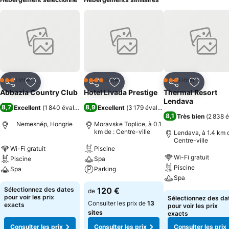
Hôtel
Hôtel
Hôtel
3 Étoiles
4 Étoiles
3 Étoiles
Partager
Ajouter à mes favoris
Partager
Ajouter à mes favoris
Partager
Ajouter à
Abbazia Country Club
Hotel Livada Prestige
Thermal Resort
Lendava
8,7
8,9
Excellent
(
1 840 évaluations
)
Excellent
(
3 179 évaluations
)
8,1
Très bien
(
2 838 é
Nemesnép, Hongrie
Moravske Toplice, à 0.1
km de : Centre-ville
Lendava, à 1.4 km d
Centre-ville
Wi-Fi gratuit
Piscine
Wi-Fi gratuit
Piscine
Spa
Piscine
Spa
Parking
Spa
Sélectionnez des dates
120 €
de
pour voir les prix
Sélectionnez des da
Consulter les prix de
13
exacts
pour voir les prix
sites
exacts
Consulter les prix
Consulter les prix
Consulter les prix