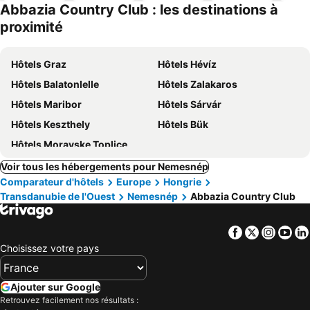
Abbazia Country Club : les destinations à
proximité
Hôtels Graz
Hôtels Hévíz
Hôtels Balatonlelle
Hôtels Zalakaros
Hôtels Maribor
Hôtels Sárvár
Hôtels Keszthely
Hôtels Bük
Hôtels Moravske Toplice
Voir tous les hébergements pour Nemesnép
Comparateur d'hôtels
Europe
Hongrie
Transdanubie de l'Ouest
Nemesnép
Abbazia Country Club
Facebook
Twitter
Insta
Yo
Choisissez votre pays
Ajouter sur Google
Retrouvez facilement nos résultats :