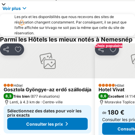
Voir plus
Les prix et les disponibilités que nous recevons des sites de
réservation changent constamment. Par conséquent, il se peut que
l’offre affichée sur trivago ne soit pas la même que celle du site de
réservation.
Parmi les Hôtels les mieux notés à Nemesnép
Choix populaire
Partager
Ajouter à mes favoris
Partager
Ajouter à
Hôtel
Hôtel
3 Étoiles
5 Étoiles
Gosztola Gyöngye-az erdő szállodája
Hotel Vivat
8,3
8,6
Très bien
(
877 évaluations
)
Excellent
(
4 114
Lenti, à 4.3 km de : Centre-ville
Moravske Toplice,
Sélectionnez des dates pour voir les
180 €
de
prix exacts
Consulter les pr
Consulter les prix
Consulte