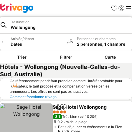
Favoris
Se con
Me
Destination
Wollongong
Arrivée/départ
Personnes et chambres
Dates
2 personnes, 1 chambre
Trier
Filtrer
Carte
Hôtels - Wollongong (Nouvelle-Galles-du-
Sud, Australie)
Ce référencement par défaut prend en compte l’intérêt probable pour
l’utilisateur, le tarif proposé et la compensation versée par les
annonceurs. Les offres ne sont pas exhaustives.
Comment fonctionne trivago
Sage Hotel Wollongong
Partager
Ajouter à mes favoris
4 Étoiles
8,1
Très bien
10 206
0.2 km de la plage
Petit-déjeuner et événements à la Five
Islands Room