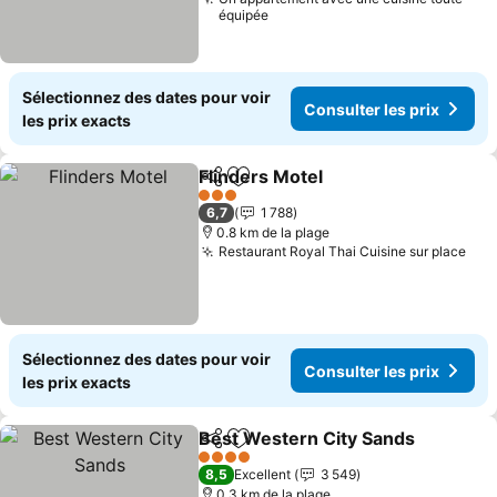
équipée
Sélectionnez des dates pour voir
Consulter les prix
les prix exacts
Flinders Motel
Partager
Ajouter à mes favoris
3 Étoiles
6,7
1 788
0.8 km de la plage
Restaurant Royal Thai Cuisine sur place
Sélectionnez des dates pour voir
Consulter les prix
les prix exacts
Best Western City Sands
Partager
Ajouter à mes favoris
4 Étoiles
8,5
Excellent
3 549
0.3 km de la plage