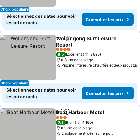
Choix populaire
Sélectionnez des dates pour voir
Consulter les prix
les prix exacts
Wollongong Surf Leisure
Partager
Ajouter à mes favoris
Resort
4 Étoiles
8,5
Excellent
2 895
0.3 km de la plage
Piscine intérieure chauffée et deux jacuzzis
Choix populaire
Sélectionnez des dates pour voir
Consulter les prix
les prix exacts
Boat Harbour Motel
Partager
Ajouter à mes favoris
3 Étoiles
7,5
Bien
4 160
0.1 km de la plage
Emplacement idéal sur le port