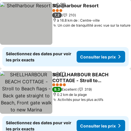
Shellharbour Resort
Partager
Ajouter à mes favoris
3 Étoiles
7,2
210
à 16.8 km de : Centre-ville
Un coin de tranquillité avec vue sur la nature
Sélectionnez des dates pour voir
Consulter les prix
les prix exacts
SHELLHARBOUR BEACH
Partager
Ajouter à mes favoris
COTTAGE - Stroll to
Beach flags - Back gate
4 Étoiles
9,3
Excellent
319
straight to Beach, Front
0.2 km de la plage
gate walk to new Marina
Activités pour les plus actifs
Sélectionnez des dates pour voir
Consulter les prix
les prix exacts