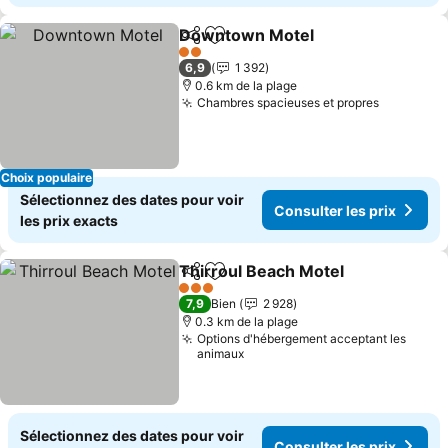
Downtown Motel
Partager
Ajouter à mes favoris
2 Étoiles
6,9
1 392
0.6 km de la plage
Chambres spacieuses et propres
Choix populaire
Sélectionnez des dates pour voir
Consulter les prix
les prix exacts
Thirroul Beach Motel
Partager
Ajouter à mes favoris
3 Étoiles
7,9
Bien
2 928
0.3 km de la plage
Options d'hébergement acceptant les
animaux
Sélectionnez des dates pour voir
Consulter les prix