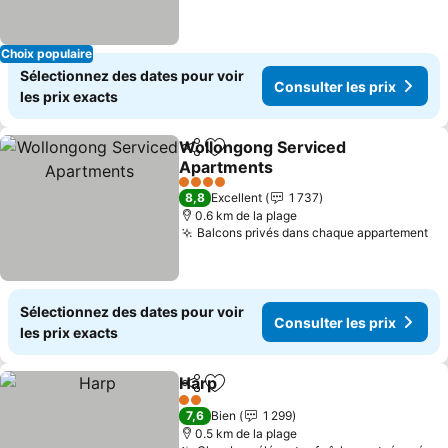
Choix populaire
Sélectionnez des dates pour voir
Consulter les prix
les prix exacts
Wollongong Serviced
Partager
Ajouter à mes favoris
Apartments
4 Étoiles
8,8
Excellent
1 737
0.6 km de la plage
Balcons privés dans chaque appartement
Sélectionnez des dates pour voir
Consulter les prix
les prix exacts
Harp
Partager
Ajouter à mes favoris
2 Étoiles
7,6
Bien
1 299
0.5 km de la plage