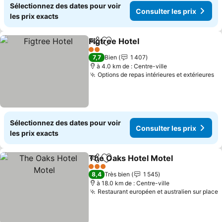
Sélectionnez des dates pour voir
Consulter les prix
les prix exacts
Figtree Hotel
Partager
Ajouter à mes favoris
2 Étoiles
7,7
Bien
1 407
à 4.0 km de : Centre-ville
Options de repas intérieures et extérieures
Sélectionnez des dates pour voir
Consulter les prix
les prix exacts
The Oaks Hotel Motel
Partager
Ajouter à mes favoris
3 Étoiles
8,4
Très bien
1 545
à 18.0 km de : Centre-ville
Restaurant européen et australien sur place