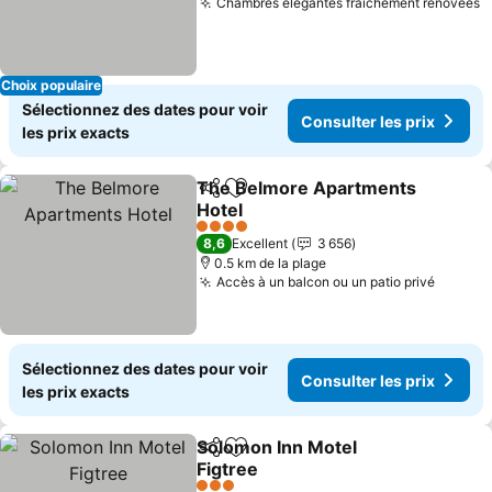
Chambres élégantes fraîchement rénovées
Choix populaire
Sélectionnez des dates pour voir
Consulter les prix
les prix exacts
The Belmore Apartments
Partager
Ajouter à mes favoris
Hotel
4 Étoiles
8,6
Excellent
3 656
0.5 km de la plage
Accès à un balcon ou un patio privé
Sélectionnez des dates pour voir
Consulter les prix
les prix exacts
Solomon Inn Motel
Partager
Ajouter à mes favoris
Figtree