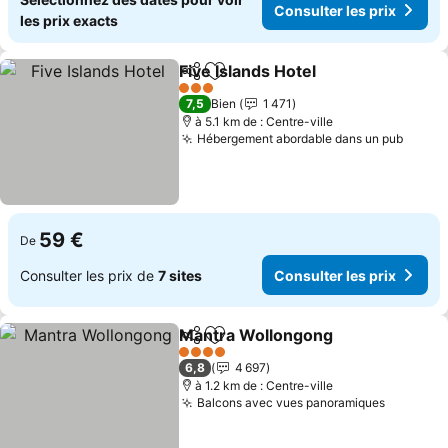
Consulter les prix
les prix exacts
Five Islands Hotel
Partager
Ajouter à mes favoris
3 Étoiles
7,5
Bien
1 471
à 5.1 km de : Centre-ville
Hébergement abordable dans un pub
59 €
De
Consulter les prix de
7 sites
Consulter les prix
Mantra Wollongong
Partager
Ajouter à mes favoris
4 Étoiles
6,8
4 697
à 1.2 km de : Centre-ville
Balcons avec vues panoramiques