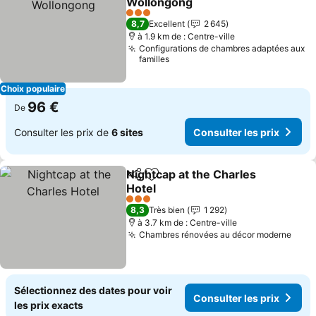
Wollongong
3 Étoiles
8,7
Excellent
2 645
à 1.9 km de : Centre-ville
Configurations de chambres adaptées aux
familles
Choix populaire
96 €
De
Consulter les prix de
6 sites
Consulter les prix
Nightcap at the Charles
Partager
Ajouter à mes favoris
Hotel
3 Étoiles
8,3
Très bien
1 292
à 3.7 km de : Centre-ville
Chambres rénovées au décor moderne
Sélectionnez des dates pour voir
Consulter les prix
les prix exacts