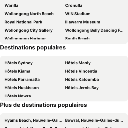
Warilla
Cronulla
Surfside 22
Lakeview Hotel Motel
Wollongong North Beach
WIN Stadium
Shellharbour Resort
Crowne Plaza Shell Cove Marina by IHG
Royal National Park
Illawarra Museum
Ibis Wollongong
Aroona at Minnamurra
Wollongong City Gallery
Wollongong Belly Dancing Festival
Elsinor Motor Lodge
Headlands Austinmer Beach
Wollongong Harbour
South Beach
Executive 2 Bedroom Wollongong Apartment
Ryans Hotel
Destinations populaires
Wollongong Botanic Park Gardens
Westfield Figtree
Golf Place Inn
Catherine Field
Caringbah
Hôtels Sydney
Hôtels Manly
Aéroport de Shellharbour
Albion Park
Hôtels Kiama
Hôtels Vincentia
Port Kembla
Unanderra
Hôtels Parramatta
Hôtels Katoomba
Fairy Meadow
Hôtels Huskisson
Hôtels Jervis Bay
Hôtels Nowra
Plus de destinations populaires
Hyams Beach, Nouvelle-Galles-du-Sud Hôtels
Bowral, Nouvelle-Galles-du-Sud Hôtels