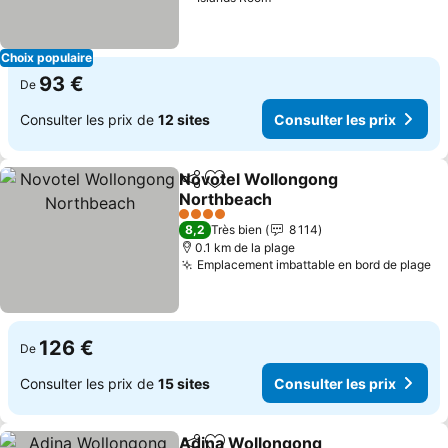
Choix populaire
93 €
De
Consulter les prix de
12 sites
Consulter les prix
Novotel Wollongong
Partager
Ajouter à mes favoris
Northbeach
4 Étoiles
8,2
Très bien
8 114
0.1 km de la plage
Emplacement imbattable en bord de plage
126 €
De
Consulter les prix de
15 sites
Consulter les prix
Adina Wollongong