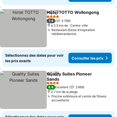
Hotel TOTTO Wollongong
Partager
Ajouter à mes favoris
4 Étoiles
7,4
4 766
à 0.5 km de : Centre-ville
Restaurant Basta d'inspiration
méditerranéenne
Sélectionnez des dates pour voir
Consulter les prix
les prix exacts
Quality Suites Pioneer
Partager
Ajouter à mes favoris
Sands
4 Étoiles
8,6
Excellent
2 669
0.7 km de la plage
Piscine extérieure et centre de fitness
accueillants
Sélectionnez des dates pour voir