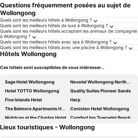
Questions fréquemment posées au sujet de
Wollongong
Quels sont les meilleurs hôtels à Wollongong ?
Quels sont les meilleurs hôtels de luxe à Wollongong ?
Quels sont les meilleurs hôtels acceptant les animaux de compagnie
à Wollongong ?
Quels sont les meilleurs hôtels avec spa à Wollongong ?
Quels sont les meilleurs hôtels avec une piscine à Wollongong ?
Hôtels Wollongong
Ces hôtels sont susceptibles de vous intéresser...
Sage Hotel Wollongong
Novotel Wollongong Northbeach
Hotel TOTTO Wollongong
Quality Suites Pioneer Sands
Five Islands Hotel
Harp
The Belmore Apartments Hotel
Coniston Hotel Wollongong
Nightcap at the Charles Hotel
Comfort Inn Towradgi Beach
Lieux touristiques - Wollongong
Figtree Hotel
The Oaks Hotel Motel
Argo Serviced Apartments
Best Western City Sands