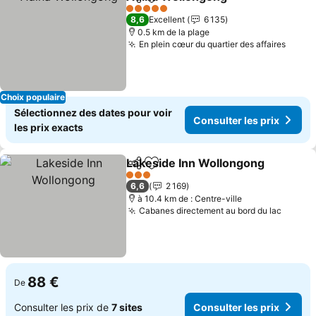
Partager
Ajouter à mes favoris
5 Étoiles
8,6
Excellent
6 135
0.5 km de la plage
En plein cœur du quartier des affaires
Choix populaire
Sélectionnez des dates pour voir
Consulter les prix
les prix exacts
Lakeside Inn Wollongong
Partager
Ajouter à mes favoris
3 Étoiles
6,6
2 169
à 10.4 km de : Centre-ville
Cabanes directement au bord du lac
88 €
De
Consulter les prix de
7 sites
Consulter les prix