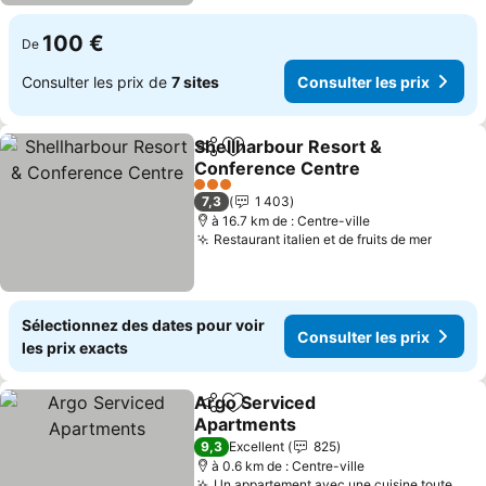
100 €
De
Consulter les prix de
7 sites
Consulter les prix
Shellharbour Resort &
Partager
Ajouter à mes favoris
Conference Centre
3 Étoiles
7,3
1 403
à 16.7 km de : Centre-ville
Restaurant italien et de fruits de mer
Sélectionnez des dates pour voir
Consulter les prix
les prix exacts
Argo Serviced
Partager
Ajouter à mes favoris
Apartments
9,3
Excellent
825
à 0.6 km de : Centre-ville
Un appartement avec une cuisine toute