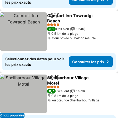
les prix exacts
Comfort Inn Towradgi
Partager
Ajouter à mes favoris
Beach
4 Étoiles
8,1
Très bien
1 240
0.5 km de la plage
Cour privée ou balcon meublé
Sélectionnez des dates pour voir
Consulter les prix
les prix exacts
Shellharbour Village
Partager
Ajouter à mes favoris
Motel
4 Étoiles
8,7
Excellent
1 578
0.8 km de la plage
Au cœur de Shellharbour Village
Choix populaire