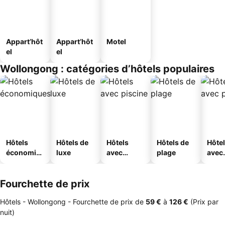
Appart’hôt
Appart’hôt
Motel
el
el
Wollongong : catégories d’hôtels populaires
Hôtels
Hôtels de
Hôtels
Hôtels de
Hôte
économiq
luxe
avec
plage
avec
ues
piscine
park
Fourchette de prix
Hôtels - Wollongong -
Fourchette de prix
de
‎59 €
à
‎126 €
(Prix par
nuit)