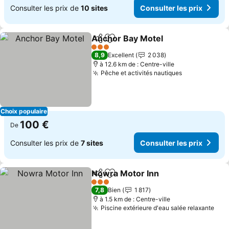
Consulter les prix de
10 sites
Consulter les prix
Anchor Bay Motel
Partager
Ajouter à mes favoris
Consulte
3 Étoiles
8,9
Excellent
2 038
à 12.6 km de : Centre-ville
Pêche et activités nautiques
Consulter le
Choix populaire
100 €
De
Consulter les prix de
7 sites
Consulter les prix
Nowra Motor Inn
Partager
Ajouter à mes favoris
Consulter
3 Étoiles
7,8
Bien
1 817
à 1.5 km de : Centre-ville
Piscine extérieure d'eau salée relaxante
Cons