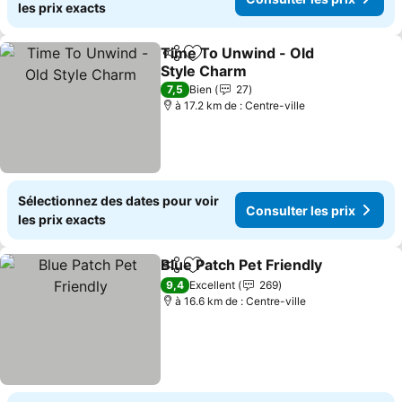
les prix exacts
Time To Unwind - Old
Partager
Ajouter à mes favoris
Style Charm
Consulter les prix
7,5
Bien
27
à 17.2 km de : Centre-ville
Sélectionnez des dates pour voir
Consulter les prix
les prix exacts
Blue Patch Pet Friendly
Partager
Ajouter à mes favoris
Con
9,4
Excellent
269
à 16.6 km de : Centre-ville