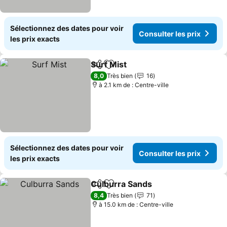
Sélectionnez des dates pour voir
Consulter les prix
les prix exacts
Surf Mist
Partager
Ajouter à mes favoris
Consulter les prix
8,0
Très bien
16
à 2.1 km de : Centre-ville
Sélectionnez des dates pour voir
Consulter les prix
les prix exacts
Culburra Sands
Partager
Ajouter à mes favoris
Consulter l
8,4
Très bien
71
à 15.0 km de : Centre-ville