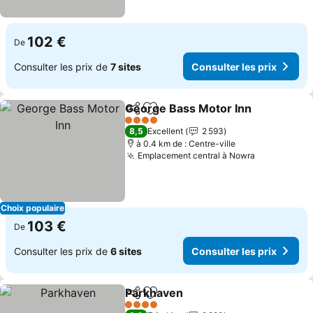
102 €
De
Consulter les prix de
7 sites
Consulter les prix
George Bass Motor Inn
Partager
Ajouter à mes favoris
Con
4 Étoiles
8,5
Excellent
2 593
à 0.4 km de : Centre-ville
Emplacement central à Nowra
Consulter l
Choix populaire
103 €
De
Consulter les prix de
6 sites
Consulter les prix
Parkhaven
Partager
Ajouter à mes favoris
Consulter les pr
4 Étoiles