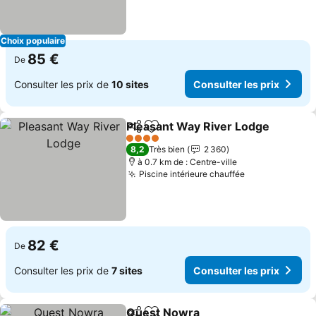
Choix populaire
85 €
De
Consulter les prix de
10 sites
Consulter les prix
Pleasant Way River Lodge
Partager
Ajouter à mes favoris
4 Étoiles
8,2
Très bien
2 360
à 0.7 km de : Centre-ville
Piscine intérieure chauffée
Consulter les
82 €
De
Consulter les prix de
7 sites
Consulter les prix
Quest Nowra