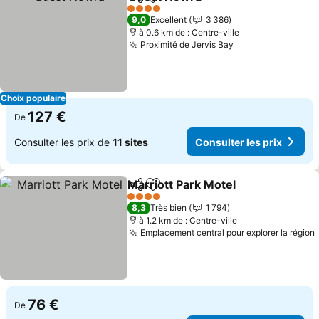
Partager
Ajouter à mes favoris
Consulter les
4 Étoiles
9,0
Excellent
3 386
à 0.6 km de : Centre-ville
Proximité de Jervis Bay
Consulter les pr
Choix populaire
127 €
De
Consulter les prix de
11 sites
Consulter les prix
Marriott Park Motel
Partager
Ajouter à mes favoris
Consult
4 Étoiles
8,3
Très bien
1 794
à 1.2 km de : Centre-ville
Emplacement central pour explorer la région
76 €
De