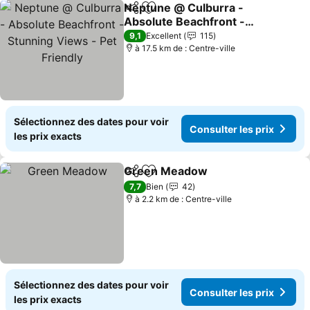
Neptune @ Culburra -
Partager
Ajouter à mes favoris
Absolute Beachfront -
Stunning Views - Pet
Consulter les prix
9,1
Excellent
115
Friendly
à 17.5 km de : Centre-ville
Sélectionnez des dates pour voir
Consulter les prix
les prix exacts
Green Meadow
Partager
Ajouter à mes favoris
Consulter l
7,7
Bien
42
à 2.2 km de : Centre-ville
Sélectionnez des dates pour voir
Consulter les prix
les prix exacts