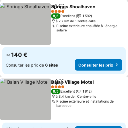
Springs Shoalhaven
Partager
Ajouter à mes favoris
Consul
4 Étoiles
8,5
Excellent
1 592
à 2.7 km de : Centre-ville
Piscine extérieure chauffée à l'énergie
solaire
140 €
De
Consulter les prix de
6 sites
Consulter les prix
Balan Village Motel
Partager
Ajouter à mes favoris
Consult
4 Étoiles
8,5
Excellent
1 912
à 3.4 km de : Centre-ville
Piscine extérieure et installations de
barbecue