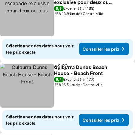
exclusive pour deux ou
plus
Consulter les prix
9,9
Excellent
189
à 13.8 km de : Centre-ville
Sélectionnez des dates pour voir
Consulter les prix
les prix exacts
Culburra Dunes Beach
Partager
Ajouter à mes favoris
House - Beach Front
Consulter les prix
9,4
Excellent
177
à 15.5 km de : Centre-ville
Sélectionnez des dates pour voir
Consulter les prix
les prix exacts