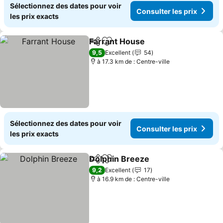
Sélectionnez des dates pour voir
Consulter les prix
les prix exacts
Farrant House
Partager
Ajouter à mes favoris
Consulter le
9,5
Excellent
54
à 17.3 km de : Centre-ville
Sélectionnez des dates pour voir
Consulter les prix
les prix exacts
Dolphin Breeze
Partager
Ajouter à mes favoris
Consulter l
9,2
Excellent
17
à 16.9 km de : Centre-ville