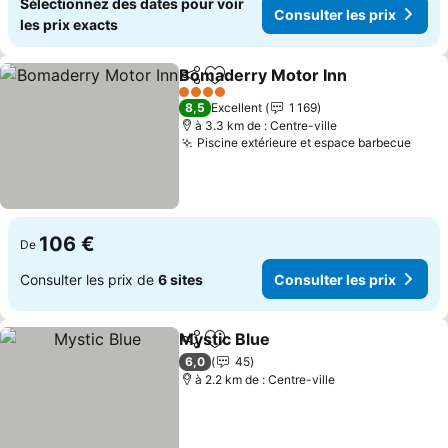
Sélectionnez des dates pour voir
Consulter les prix
les prix exacts
Bomaderry Motor Inn
Partager
Ajouter à mes favoris
Consu
4 Étoiles
8,5
Excellent
1 169
à 3.3 km de : Centre-ville
Piscine extérieure et espace barbecue
Consu
106 €
De
Consulter les prix de
6 sites
Consulter les prix
Mystic Blue
Partager
Ajouter à mes favoris
Consulter les p
6,0
45
à 2.2 km de : Centre-ville