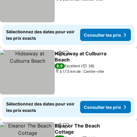
Sélectionnez des dates pour voir
Consulter les prix
les prix exacts
Hideaway at Culburra
Partager
Ajouter à mes favoris
Beach
Consulter les prix
8,9
Excellent
38
à 17.5 km de : Centre-ville
Sélectionnez des dates pour voir
Consulter les prix
les prix exacts
Eleanor The Beach
Partager
Ajouter à mes favoris
Cottage