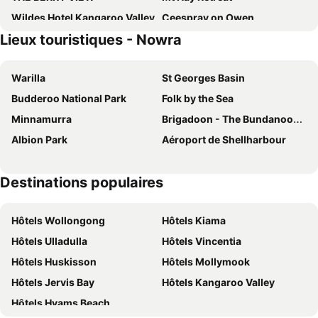
Wildes Hotel Kangaroo Valley
Ceespray on Owen
Lieux touristiques - Nowra
Huskisson Hotel
Warilla
St Georges Basin
Budderoo National Park
Folk by the Sea
Minnamurra
Brigadoon - The Bundanoon Highland Gathering
Albion Park
Aéroport de Shellharbour
Destinations populaires
Hôtels Wollongong
Hôtels Kiama
Hôtels Ulladulla
Hôtels Vincentia
Hôtels Huskisson
Hôtels Mollymook
Hôtels Jervis Bay
Hôtels Kangaroo Valley
Hôtels Hyams Beach