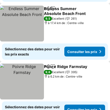
Endless Summer
Partager
Ajouter à mes favoris
Absolute Beach Front
Consulter les prix
9,5
Excellent
261
à 17.4 km de : Centre-ville
Sélectionnez des dates pour voir
Consulter les prix
les prix exacts
Poivre Ridge Farmstay
Partager
Ajouter à mes favoris
Cons
9,6
Excellent
395
à 6.2 km de : Centre-ville
Sélectionnez des dates pour voir
Consulter les prix