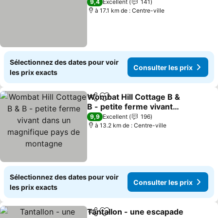
Consulter les prix
9,4
Excellent
141
à 17.1 km de : Centre-ville
Sélectionnez des dates pour voir
Consulter les prix
les prix exacts
Wombat Hill Cottage B &
Partager
Ajouter à mes favoris
B - petite ferme vivant
dans un magnifique pays
Consulter les prix
9,9
Excellent
196
de montagne
à 13.2 km de : Centre-ville
Sélectionnez des dates pour voir
Consulter les prix
les prix exacts
Tantallon - une escapade
Partager
Ajouter à mes favoris