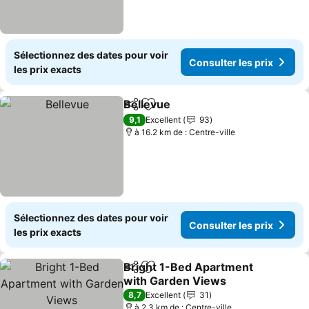
Sélectionnez des dates pour voir
Consulter les prix
les prix exacts
Bellevue
Partager
Ajouter à mes favoris
Consulter les prix
9,1
Excellent
93
à 16.2 km de : Centre-ville
Sélectionnez des dates pour voir
Consulter les prix
les prix exacts
Bright 1-Bed Apartment
Partager
Ajouter à mes favoris
with Garden Views
Consulter les prix
8,7
Excellent
31
à 2.3 km de : Centre-ville