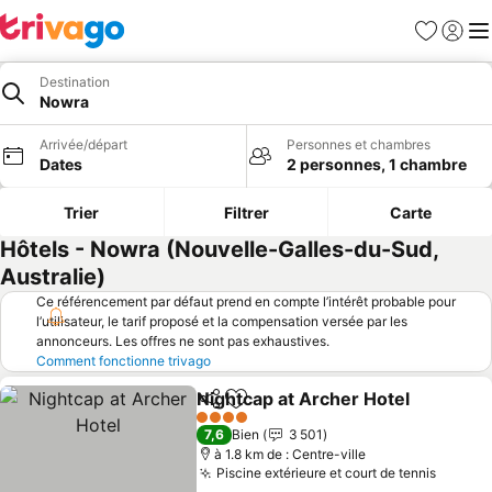
Favoris
Se con
Me
Destination
Nowra
Arrivée/départ
Personnes et chambres
Dates
2 personnes, 1 chambre
Trier
Filtrer
Carte
Hôtels - Nowra (Nouvelle-Galles-du-Sud,
Australie)
Ce référencement par défaut prend en compte l’intérêt probable pour
l’utilisateur, le tarif proposé et la compensation versée par les
annonceurs. Les offres ne sont pas exhaustives.
Comment fonctionne trivago
Nightcap at Archer Hotel
Partager
Ajouter à mes favoris
C
4 Étoiles
7,6
Bien
3 501
à 1.8 km de : Centre-ville
Piscine extérieure et court de tennis
Consult