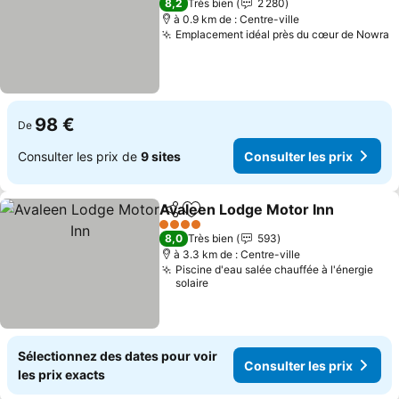
8,2
Très bien
2 280
à 0.9 km de : Centre-ville
Emplacement idéal près du cœur de Nowra
C
98 €
De
Consulter les prix de
9 sites
Consulter les prix
Avaleen Lodge Motor Inn
Partager
Ajouter à mes favoris
C
4 Étoiles
8,0
Très bien
593
à 3.3 km de : Centre-ville
Piscine d'eau salée chauffée à l'énergie
solaire
Sélectionnez des dates pour voir
Consulter les prix
les prix exacts