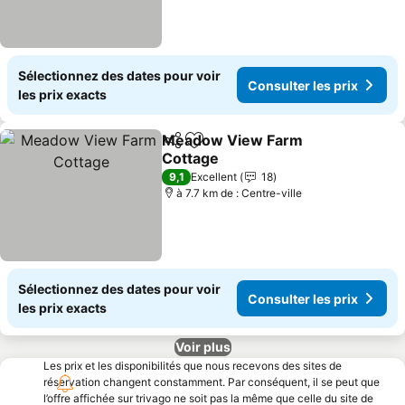
Sélectionnez des dates pour voir
Consulter les prix
les prix exacts
Meadow View Farm
Partager
Ajouter à mes favoris
Cottage
Consulter les prix
9,1
Excellent
18
à 7.7 km de : Centre-ville
Sélectionnez des dates pour voir
Consulter les prix
les prix exacts
Voir plus
Les prix et les disponibilités que nous recevons des sites de
réservation changent constamment. Par conséquent, il se peut que
l’offre affichée sur trivago ne soit pas la même que celle du site de