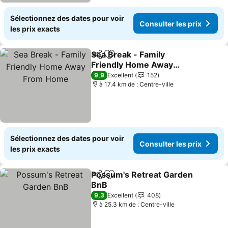
Sélectionnez des dates pour voir
Consulter les prix
les prix exacts
Sea Break - Family
Partager
Ajouter à mes favoris
Friendly Home Away
From Home
Consulter les prix
9,9
Excellent
152
à 17.4 km de : Centre-ville
Sélectionnez des dates pour voir
Consulter les prix
les prix exacts
Possum's Retreat Garden
Partager
Ajouter à mes favoris
BnB
Consulter les prix
9,3
Excellent
408
à 25.3 km de : Centre-ville