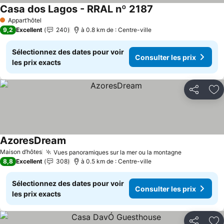
Casa dos Lagos - RRAL nº 2187
Appart’hôtel
1 Étoiles
9,2
Excellent
240
à 0.8 km de : Centre-ville
Sélectionnez des dates pour voir
Consulter les prix
les prix exacts
Partager
Aj
AzoresDream
Maison d’hôtes
Vues panoramiques sur la mer ou la montagne
8,8
Excellent
308
à 0.5 km de : Centre-ville
Sélectionnez des dates pour voir
Consulter les prix
les prix exacts