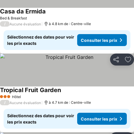
Casa da Ermida
Bed & Breakfast
/
à 4.8 km de : Centre-ville
Aucune évaluation
Sélectionnez des dates pour voir
Consulter les prix
les prix exacts
Partager
Aj
Tropical Fruit Garden
Hôtel
3 Étoiles
/
à 4.7 km de : Centre-ville
Aucune évaluation
Sélectionnez des dates pour voir
Consulter les prix
les prix exacts