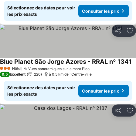
Sélectionnez des dates pour voir
Consulter les prix
les prix exacts
Partager
Aj
Blue Planet São Jorge Azores - RRAL nº 1341
Hôtel
Vues panoramiques sur le mont Pico
3 Étoiles
9,5
Excellent
220
à 0.5 km de : Centre-ville
Sélectionnez des dates pour voir
Consulter les prix
les prix exacts
Partager
Aj