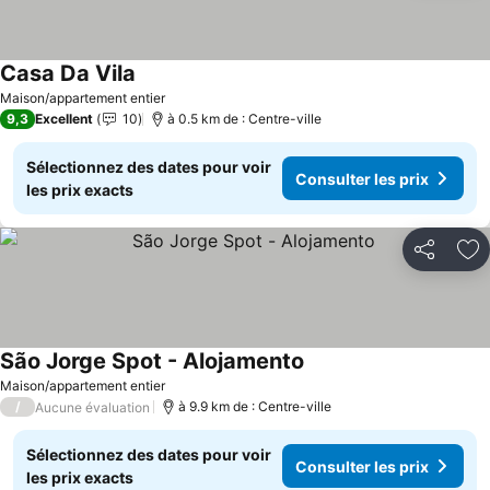
Casa Da Vila
Maison/appartement entier
9,3
Excellent
10
à 0.5 km de : Centre-ville
Sélectionnez des dates pour voir
Consulter les prix
les prix exacts
Partager
Aj
São Jorge Spot - Alojamento
Maison/appartement entier
/
à 9.9 km de : Centre-ville
Aucune évaluation
Sélectionnez des dates pour voir
Consulter les prix
les prix exacts