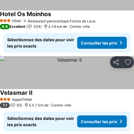
Hotel Os Moinhos
Hôtel
Restaurant panoramique Fornos de Lava
3 Étoiles
8,8
Excellent
534
à 1.9 km de : Centre-ville
Sélectionnez des dates pour voir
Consulter les prix
les prix exacts
Partager
Aj
Velasmar II
Appart’hôtel
3 Étoiles
7,1
62
à 0.7 km de : Centre-ville
Sélectionnez des dates pour voir
Consulter les prix
les prix exacts