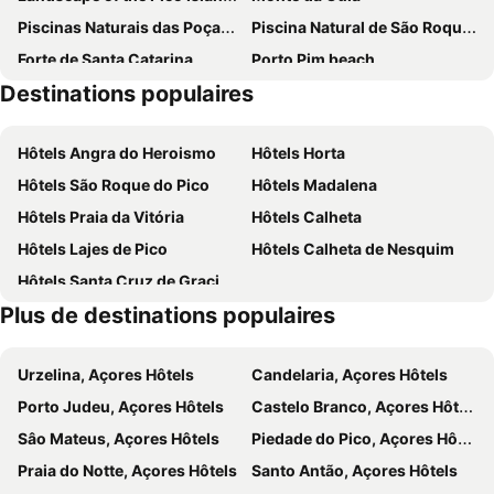
Piscinas Naturais das Poças de Vicente Dias
Piscina Natural de São Roque do Pico
Forte de Santa Catarina
Porto Pim beach
Destinations populaires
Graciosa Airport
Hôtels Angra do Heroismo
Hôtels Horta
Hôtels São Roque do Pico
Hôtels Madalena
Hôtels Praia da Vitória
Hôtels Calheta
Hôtels Lajes de Pico
Hôtels Calheta de Nesquim
Hôtels Santa Cruz de Graciosa
Plus de destinations populaires
Urzelina, Açores Hôtels
Candelaria, Açores Hôtels
Porto Judeu, Açores Hôtels
Castelo Branco, Açores Hôtels
Sâo Mateus, Açores Hôtels
Piedade do Pico, Açores Hôtels
Praia do Notte, Açores Hôtels
Santo Antão, Açores Hôtels