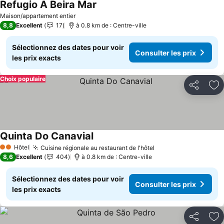
Refugio A Beira Mar
Maison/appartement entier
8,8
Excellent
17
à 0.8 km de : Centre-ville
Sélectionnez des dates pour voir
Consulter les prix
les prix exacts
Choix populaire
Partager
Aj
Quinta Do Canavial
Hôtel
Cuisine régionale au restaurant de l'hôtel
2 Étoiles
8,6
Excellent
404
à 0.8 km de : Centre-ville
Sélectionnez des dates pour voir
Consulter les prix
les prix exacts
Partager
Aj