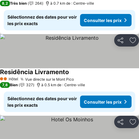
8,2
Très bien
264
à 0.7 km de : Centre-ville
Sélectionnez des dates pour voir
Consulter les prix
les prix exacts
Partager
Aj
Residência Livramento
Hôtel
Vue directe sur le Mont Pico
2 Étoiles
7,8
Bien
327
à 0.5 km de : Centre-ville
Sélectionnez des dates pour voir
Consulter les prix
les prix exacts
Partager
Aj