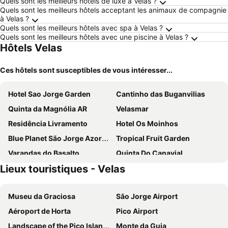
Quels sont les meilleurs hôtels de luxe à Velas ?
Quels sont les meilleurs hôtels acceptant les animaux de compagnie
à Velas ?
Quels sont les meilleurs hôtels avec spa à Velas ?
Quels sont les meilleurs hôtels avec une piscine à Velas ?
Hôtels Velas
Ces hôtels sont susceptibles de vous intéresser...
Hotel Sao Jorge Garden
Cantinho das Buganvilias
Quinta da Magnólia AR
Velasmar
Residência Livramento
Hotel Os Moinhos
Blue Planet São Jorge Azores - RRAL nº 1341
Tropical Fruit Garden
Varandas do Basalto
Quinta Do Canavial
Lieux touristiques - Velas
Make it Happen Farm
Villas Casteletes
Hotel Solmar
Museu da Graciosa
São Jorge Airport
Aéroport de Horta
Pico Airport
Landscape of the Pico Island Vineyard Culture
Monte da Guia