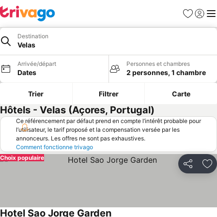
Favoris
Se con
Me
Destination
Velas
Arrivée/départ
Personnes et chambres
Dates
2 personnes, 1 chambre
Trier
Filtrer
Carte
Hôtels - Velas (Açores, Portugal)
Ce référencement par défaut prend en compte l’intérêt probable pour
l’utilisateur, le tarif proposé et la compensation versée par les
annonceurs. Les offres ne sont pas exhaustives.
Comment fonctionne trivago
Choix populaire
Partager
Aj
Hotel Sao Jorge Garden