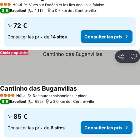
Hôtel
Vues sur l'océan et les îles depuis la falaise
3 Étoiles
8,5
Excellent
1 112
à 0.7 km de : Centre-ville
72 €
De
Consulter les prix de
14 sites
Consulter les prix
Choix populaire
Partager
Aj
Cantinho das Buganvilias
Hôtel
Restaurant saisonnier sur place
4 Étoiles
8,9
Excellent
652
à 2.0 km de : Centre-ville
85 €
De
Consulter les prix de
6 sites
Consulter les prix