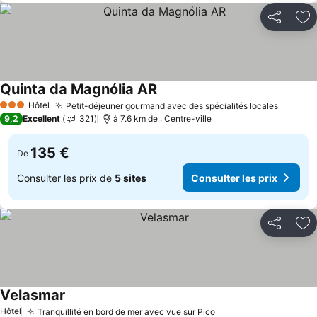
Partager
Aj
Quinta da Magnólia AR
Hôtel
Petit-déjeuner gourmand avec des spécialités locales
3 Étoiles
9,2
Excellent
321
à 7.6 km de : Centre-ville
135 €
De
Consulter les prix de
5 sites
Consulter les prix
Partager
Aj
Velasmar
Hôtel
Tranquillité en bord de mer avec vue sur Pico