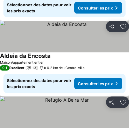
Sélectionnez des dates pour voir
Consulter les prix
les prix exacts
Partager
Aj
Aldeia da Encosta
Maison/appartement entier
9,1
Excellent
13
à 0.2 km de : Centre-ville
Sélectionnez des dates pour voir
Consulter les prix
les prix exacts
Partager
Aj