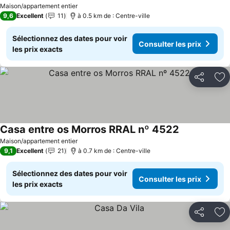
Maison/appartement entier
9,6
Excellent
11
à 0.5 km de : Centre-ville
Sélectionnez des dates pour voir
Consulter les prix
les prix exacts
Partager
Aj
Casa entre os Morros RRAL nº 4522
Maison/appartement entier
9,1
Excellent
21
à 0.7 km de : Centre-ville
Sélectionnez des dates pour voir
Consulter les prix
les prix exacts
Partager
Aj