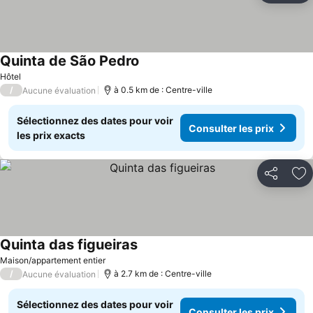
Quinta de São Pedro
Hôtel
/
à 0.5 km de : Centre-ville
Aucune évaluation
Sélectionnez des dates pour voir
Consulter les prix
les prix exacts
Partager
Aj
Quinta das figueiras
Maison/appartement entier
/
à 2.7 km de : Centre-ville
Aucune évaluation
Sélectionnez des dates pour voir
Consulter les prix