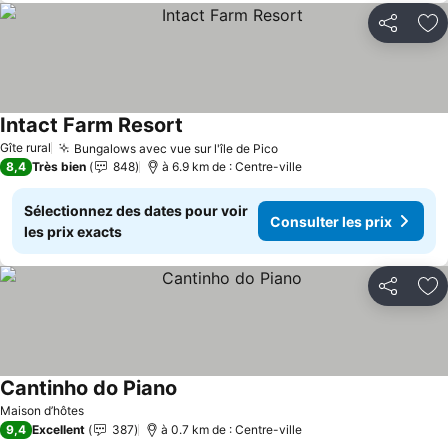
Partager
Aj
Intact Farm Resort
Gîte rural
Bungalows avec vue sur l'île de Pico
8,4
Très bien
848
à 6.9 km de : Centre-ville
Sélectionnez des dates pour voir
Consulter les prix
les prix exacts
Partager
Aj
Cantinho do Piano
Maison d’hôtes
9,4
Excellent
387
à 0.7 km de : Centre-ville