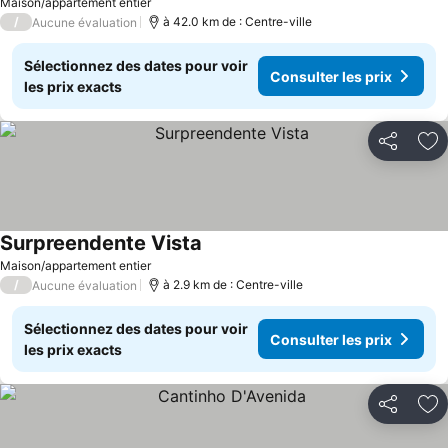
Maison/appartement entier
/
à 42.0 km de : Centre-ville
Aucune évaluation
Sélectionnez des dates pour voir
Consulter les prix
les prix exacts
Partager
Aj
Surpreendente Vista
Maison/appartement entier
/
à 2.9 km de : Centre-ville
Aucune évaluation
Sélectionnez des dates pour voir
Consulter les prix
les prix exacts
Partager
Aj