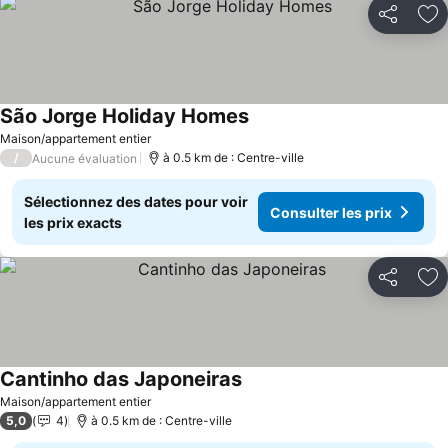
Partager
Aj
São Jorge Holiday Homes
Maison/appartement entier
/
à 0.5 km de : Centre-ville
Aucune évaluation
Sélectionnez des dates pour voir
Consulter les prix
les prix exacts
Partager
Aj
Cantinho das Japoneiras
Maison/appartement entier
5,0
4
à 0.5 km de : Centre-ville