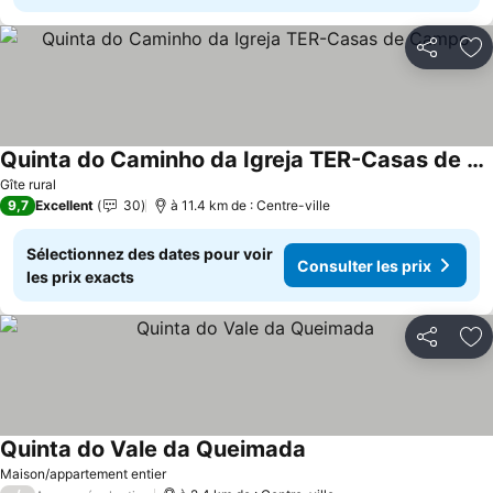
Partager
Aj
Quinta do Caminho da Igreja TER-Casas de Campo
Gîte rural
9,7
Excellent
30
à 11.4 km de : Centre-ville
Sélectionnez des dates pour voir
Consulter les prix
les prix exacts
Partager
Aj
Quinta do Vale da Queimada
Maison/appartement entier