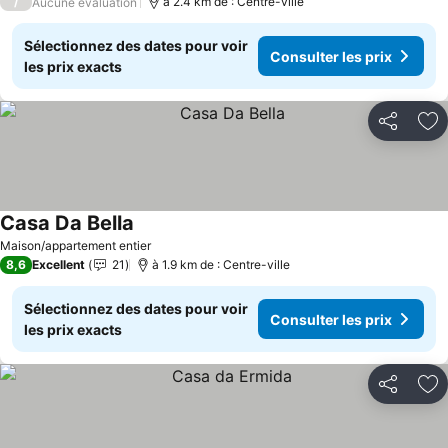
/
à 2.4 km de : Centre-ville
Aucune évaluation
Sélectionnez des dates pour voir
Consulter les prix
les prix exacts
Partager
Aj
Casa Da Bella
Maison/appartement entier
8,6
Excellent
21
à 1.9 km de : Centre-ville
Sélectionnez des dates pour voir
Consulter les prix
les prix exacts
Partager
Aj