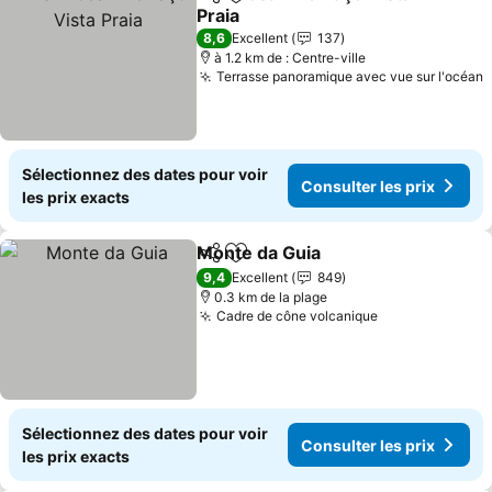
Partager
Ajouter à mes favoris
Praia
Consulter les prix
8,6
Excellent
137
à 1.2 km de : Centre-ville
Terrasse panoramique avec vue sur l'océan
C
Sélectionnez des dates pour voir
Consulter les prix
les prix exacts
Monte da Guia
Partager
Ajouter à mes favoris
Consulter le
9,4
Excellent
849
0.3 km de la plage
Cadre de cône volcanique
Consulter les 
Sélectionnez des dates pour voir
Consulter les prix
les prix exacts