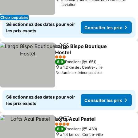
l'aviation
Choix populaire
Sélectionnez des dates pour voir
Consulter les prix
les prix exacts
Largo Bispo Boutique
Partager
Ajouter à mes favoris
Hostel
Consulter les prix
3 Étoiles
8,9
Excellent
651
à 1.2 km de : Centre-ville
Jardin extérieur paisible
Consulter les pr
Sélectionnez des dates pour voir
Consulter les prix
les prix exacts
Lofts Azul Pastel
Partager
Ajouter à mes favoris
Consulter 
4 Étoiles
8,9
Excellent
469
à 1.4 km de : Centre-ville