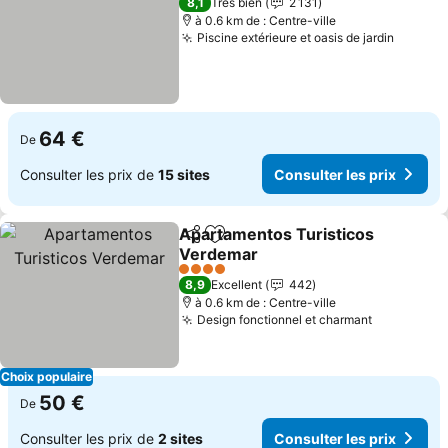
8,1
Très bien
2 131
à 0.6 km de : Centre-ville
Piscine extérieure et oasis de jardin
Consult
64 €
De
Consulter les prix de
15 sites
Consulter les prix
Apartamentos Turisticos
Partager
Ajouter à mes favoris
Verdemar
Consulter les prix
4 Étoiles
8,9
Excellent
442
à 0.6 km de : Centre-ville
Design fonctionnel et charmant
Consulter 
Choix populaire
50 €
De
Consulter les prix de
2 sites
Consulter les prix