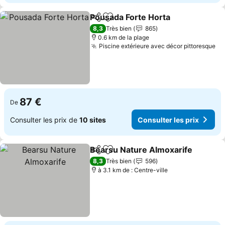
Pousada Forte Horta
Partager
Ajouter à mes favoris
Consul
8,3
Très bien
865
0.6 km de la plage
Piscine extérieure avec décor pittoresque
Co
87 €
De
Consulter les prix de
10 sites
Consulter les prix
Bearsu Nature Almoxarife
Partager
Ajouter à mes favoris
8,3
Très bien
596
à 3.1 km de : Centre-ville