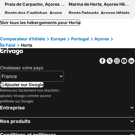
Praia de Carpacho, Açores Hôtels
Marina de Horta, Açores Hôtels
Ponta dos Caelinhas, Açores Hôtels
Ponta Delgada, Açores Hôtels
Furnas, Açores Hôtels
Ribeira Grande, Açores Hôtels
Voir tous les hébergements pour Horta
Vila Franca do Campo, Açores Hôtels
Nordeste, Açores Hôtels
Comparateur d'hôtels
Europe
Portugal
Açores
Livramento, Açores Hôtels
Capelas, Açores Hôtels
Île Faial
Horta
Lagoa, Açores Hôtels
Povoação, Açores Hôtels
Lisbonne, Côte de Lisbonne Hôtels
Porto, Région Centre Hôtels
Facebook
Twitter
Insta
Yo
Albufeira, Algarve Hôtels
Funchal, Madère Hôtels
Choisissez votre pays
Lagos, Algarve Hôtels
Portimão, Algarve Hôtels
Quarteira, Algarve Hôtels
Tavira, Algarve Hôtels
Ajouter sur Google
Retrouvez facilement nos résultats :
Faro, Algarve Hôtels
ajoutez trivago comme source
préférée sur Google.
Entreprise
Nos produits
Conditions et politiques