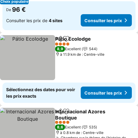
Choix populaire
96 €
De
Consulter les prix de
4 sites
Consulter les prix
Pátio Ecolodge
Partager
Ajouter à mes favoris
Consulter le
4 Étoiles
8,9
Excellent
544
à 11.9 km de : Centre-ville
Sélectionnez des dates pour voir
Consulter les prix
les prix exacts
Internacional Azores
Partager
Ajouter à mes favoris
Boutique
Consulter les prix
4 Étoiles
8,6
Excellent
535
à 0.8 km de : Centre-ville
Chambres sur le thème de l'histoire de