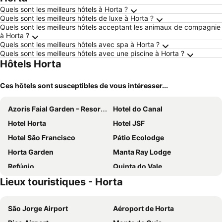
Quels sont les meilleurs hôtels à Horta ?
Quels sont les meilleurs hôtels de luxe à Horta ?
Quels sont les meilleurs hôtels acceptant les animaux de compagnie
à Horta ?
Quels sont les meilleurs hôtels avec spa à Horta ?
Quels sont les meilleurs hôtels avec une piscine à Horta ?
Hôtels Horta
Ces hôtels sont susceptibles de vous intéresser...
Azoris Faial Garden – Resort Hotel
Hotel do Canal
Hotel Horta
Hotel JSF
Hotel São Francisco
Pátio Ecolodge
Horta Garden
Manta Ray Lodge
Refúgio
Quinta do Vale
Lieux touristiques - Horta
Quinta das Buganvílias
BELO CAMPO - Ilha do Faial (Horta)
Pico Vineyards - by Unlock Hotels
Pico Terramar & SPA
São Jorge Airport
Aéroport de Horta
Hotel Caravelas
Pocinhobay