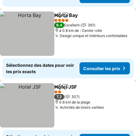
Horta Bay
Partager
Ajouter à mes favoris
Consulter les pri
4 Étoiles
9,4
Excellent
361
à 0.8 km de : Centre-ville
Design unique et intérieurs confortables
Cons
Sélectionnez des dates pour voir
Consulter les prix
les prix exacts
Hotel JSF
Partager
Ajouter à mes favoris
Consulter les pri
2 Étoiles
7,2
307
0.6 km de la plage
Activités de loisirs variées
Consulter les 