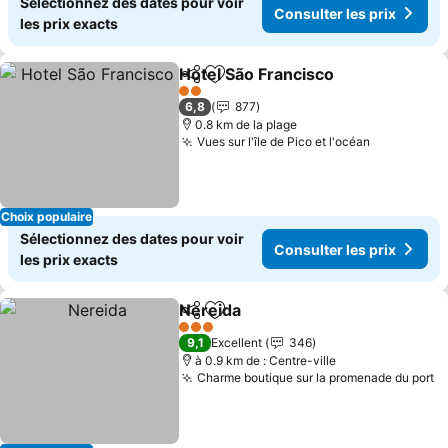
Sélectionnez des dates pour voir
Consulter les prix
les prix exacts
Hotel São Francisco
Partager
Ajouter à mes favoris
Consul
2 Étoiles
6,8
877
0.8 km de la plage
Vues sur l'île de Pico et l'océan
Consulter 
Choix populaire
Sélectionnez des dates pour voir
Consulter les prix
les prix exacts
Nereida
Partager
Ajouter à mes favoris
Consulter les prix
3 Étoiles
9,1
Excellent
346
à 0.9 km de : Centre-ville
Charme boutique sur la promenade du port
Co