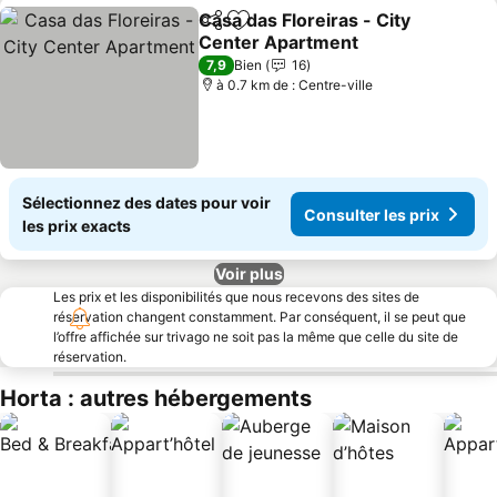
Casa das Floreiras - City
Partager
Ajouter à mes favoris
Center Apartment
Consulter les prix
7,9
Bien
16
à 0.7 km de : Centre-ville
Sélectionnez des dates pour voir
Consulter les prix
les prix exacts
Voir plus
Les prix et les disponibilités que nous recevons des sites de
réservation changent constamment. Par conséquent, il se peut que
l’offre affichée sur trivago ne soit pas la même que celle du site de
réservation.
Horta : autres hébergements