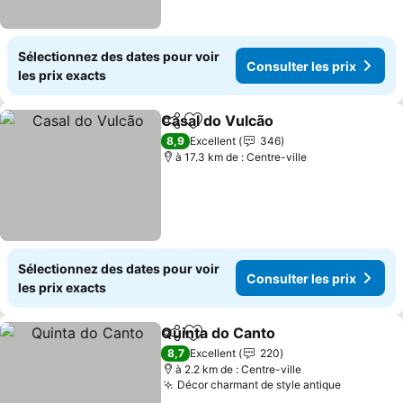
Sélectionnez des dates pour voir
Consulter les prix
les prix exacts
Casal do Vulcão
Partager
Ajouter à mes favoris
Consulter 
8,9
Excellent
346
à 17.3 km de : Centre-ville
Sélectionnez des dates pour voir
Consulter les prix
les prix exacts
Quinta do Canto
Partager
Ajouter à mes favoris
Consulter 
8,7
Excellent
220
à 2.2 km de : Centre-ville
Décor charmant de style antique
Consulter