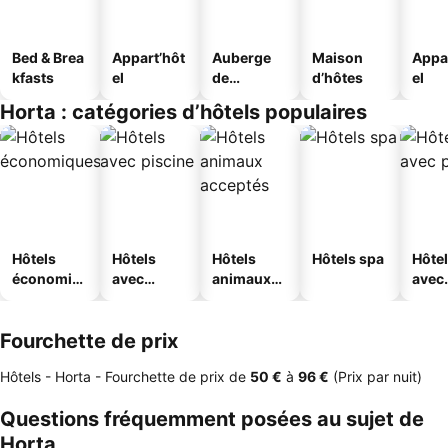
Bed & Brea
Appart’hôt
Auberge
Maison
Appa
kfasts
el
de
d’hôtes
el
jeunesse
Horta : catégories d’hôtels populaires
Hôtels
Hôtels
Hôtels
Hôtels spa
Hôte
économiq
avec
animaux
avec
ues
piscine
acceptés
park
Fourchette de prix
Hôtels - Horta -
Fourchette de prix
de
‎50 €
à
‎96 €
(Prix par nuit)
Questions fréquemment posées au sujet de
Horta