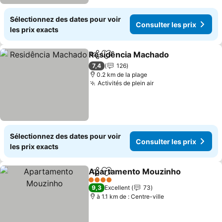
Sélectionnez des dates pour voir
Consulter les prix
les prix exacts
Residência Machado
Partager
Ajouter à mes favoris
Consu
7,4
126
0.2 km de la plage
Activités de plein air
Consulter les prix
Sélectionnez des dates pour voir
Consulter les prix
les prix exacts
Apartamento Mouzinho
Partager
Ajouter à mes favoris
Co
4 Étoiles
9,3
Excellent
73
à 1.1 km de : Centre-ville