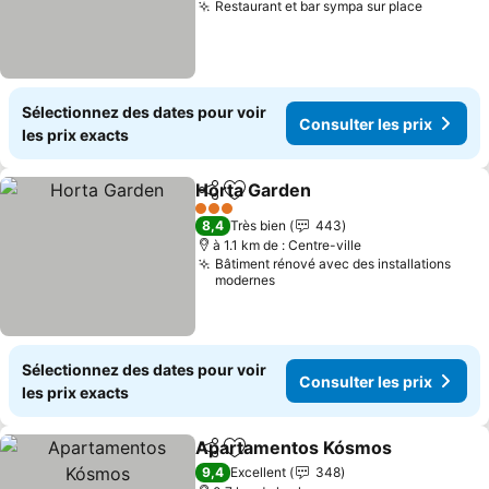
Restaurant et bar sympa sur place
Consulte
Sélectionnez des dates pour voir
Consulter les prix
les prix exacts
Horta Garden
Partager
Ajouter à mes favoris
Consulter les
3 Étoiles
8,4
Très bien
443
à 1.1 km de : Centre-ville
Bâtiment rénové avec des installations
modernes
Sélectionnez des dates pour voir
Consulter les prix
les prix exacts
Apartamentos Kósmos
Partager
Ajouter à mes favoris
Con
9,4
Excellent
348