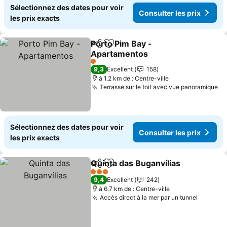
Sélectionnez des dates pour voir
Consulter les prix
les prix exacts
Porto Pim Bay -
Partager
Ajouter à mes favoris
Apartamentos
Consulter les prix
1 Étoiles
9,3
Excellent
158
à 1.2 km de : Centre-ville
Terrasse sur le toit avec vue panoramique
Co
Sélectionnez des dates pour voir
Consulter les prix
les prix exacts
Quinta das Buganvílias
Partager
Ajouter à mes favoris
Con
3 Étoiles
9,4
Excellent
242
à 6.7 km de : Centre-ville
Accès direct à la mer par un tunnel
Consult