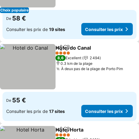
Choix populaire
58 €
De
Consulter les prix de
19 sites
Consulter les prix
Hotel do Canal
Partager
Ajouter à mes favoris
Consulter le
4 Étoiles
8,6
Excellent
2 494
0.3 km de la plage
À deux pas de la plage de Porto Pim
Consult
55 €
De
Consulter les prix de
17 sites
Consulter les prix
Hotel Horta
Partager
Ajouter à mes favoris
Consulter les p
4 Étoiles