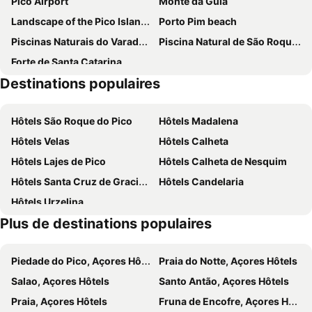
Pico Airport
Monte da Guia
Casa do Cais
Nova Vista-inn Pico
Landscape of the Pico Island Vineyard Culture
Porto Pim beach
Vila Barca
House Andrade
Piscinas Naturais do Varadouro
Piscina Natural de São Roque do Pico
Adega Mourato
Adega JB
Forte de Santa Catarina
Melosplace
Destinations populaires
Hôtels São Roque do Pico
Hôtels Madalena
Hôtels Velas
Hôtels Calheta
Hôtels Lajes de Pico
Hôtels Calheta de Nesquim
Hôtels Santa Cruz de Graciosa
Hôtels Candelaria
Hôtels Urzelina
Plus de destinations populaires
Piedade do Pico, Açores Hôtels
Praia do Notte, Açores Hôtels
Salao, Açores Hôtels
Santo Antão, Açores Hôtels
Praia, Açores Hôtels
Fruna de Encofre, Açores Hôtels