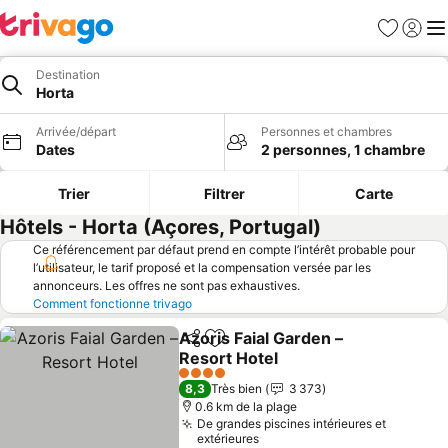
Favoris
Se con
Me
Destination
Horta
Arrivée/départ
Personnes et chambres
Dates
2 personnes, 1 chambre
Trier
Filtrer
Carte
Hôtels - Horta (Açores, Portugal)
Ce référencement par défaut prend en compte l’intérêt probable pour
l’utilisateur, le tarif proposé et la compensation versée par les
annonceurs. Les offres ne sont pas exhaustives.
Comment fonctionne trivago
Azoris Faial Garden –
Partager
Ajouter à mes favoris
Resort Hotel
Consulter les prix
4 Étoiles
8,3
Très bien
3 373
0.6 km de la plage
De grandes piscines intérieures et
extérieures