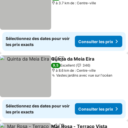
à 3.7 km de : Centre-ville
Sélectionnez des dates pour voir
Consulter les prix
les prix exacts
Quinta da Meia Eira
Partager
Ajouter à mes favoris
Consult
9,5
Excellent
346
à 8.6 km de : Centre-ville
Vastes jardins avec vue sur l'océan
Consult
Sélectionnez des dates pour voir
Consulter les prix
les prix exacts
Mar Rosa - Terraço Vista