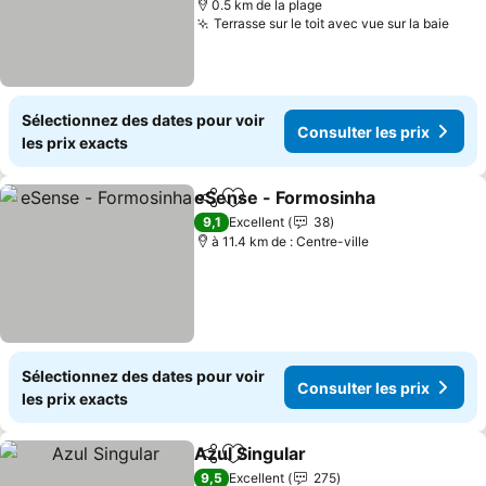
0.5 km de la plage
Terrasse sur le toit avec vue sur la baie
Cons
Sélectionnez des dates pour voir
Consulter les prix
les prix exacts
eSense - Formosinha
Partager
Ajouter à mes favoris
Consu
9,1
Excellent
38
à 11.4 km de : Centre-ville
Sélectionnez des dates pour voir
Consulter les prix
les prix exacts
Azul Singular
Partager
Ajouter à mes favoris
Consulter les
9,5
Excellent
275