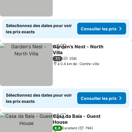
Sélectionnez des dates pour voir
Consulter les prix
les prix exacts
Garden's Nest - North
Partager
Ajouter à mes favoris
Villa
Consulter les prix
7,1
258
à 0.4 km de : Centre-ville
Sélectionnez des dates pour voir
Consulter les prix
les prix exacts
Casa da Baía - Guest
Partager
Ajouter à mes favoris
House
Consulter les prix
8,8
Excellent
794