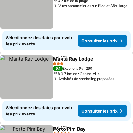
0.7 km de la plage
Vues panoramiques sur Pico et São Jorge
Co
Sélectionnez des dates pour voir
Consulter les prix
les prix exacts
Manta Ray Lodge
Partager
Ajouter à mes favoris
Consulter
3 Étoiles
9,1
Excellent
290
à 0.7 km de : Centre-ville
Activités de snorkeling proposées
Consulte
Sélectionnez des dates pour voir
Consulter les prix
les prix exacts
Porto Pim Bay
Partager
Ajouter à mes favoris
Consulter les