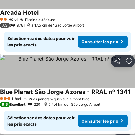
Arcada Hotel
Hôtel
Piscine extérieure
2 Étoiles
7,3
978
à 17.5 km de : São Jorge Airport
Sélectionnez des dates pour voir
Consulter les prix
les prix exacts
Partager
Aj
Blue Planet São Jorge Azores - RRAL nº 1341
Hôtel
Vues panoramiques sur le mont Pico
3 Étoiles
9,5
Excellent
220
à 4.4 km de : São Jorge Airport
Sélectionnez des dates pour voir
Consulter les prix
les prix exacts