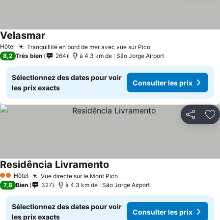
Velasmar
Hôtel
Tranquillité en bord de mer avec vue sur Pico
8,2
Très bien
264
à 4.3 km de : São Jorge Airport
Sélectionnez des dates pour voir
Consulter les prix
les prix exacts
Partager
Aj
Residência Livramento
Hôtel
Vue directe sur le Mont Pico
2 Étoiles
7,8
Bien
327
à 4.3 km de : São Jorge Airport
Sélectionnez des dates pour voir
Consulter les prix
les prix exacts