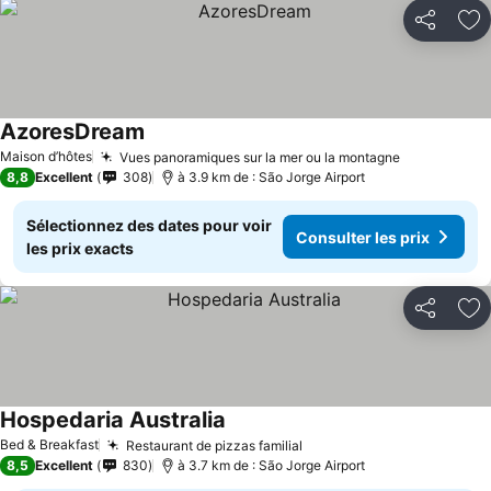
Partager
Aj
AzoresDream
Maison d’hôtes
Vues panoramiques sur la mer ou la montagne
8,8
Excellent
308
à 3.9 km de : São Jorge Airport
Sélectionnez des dates pour voir
Consulter les prix
les prix exacts
Partager
Aj
Hospedaria Australia
Bed & Breakfast
Restaurant de pizzas familial
8,5
Excellent
830
à 3.7 km de : São Jorge Airport