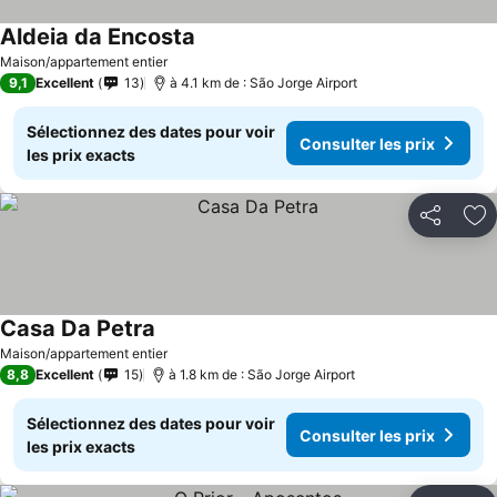
Aldeia da Encosta
Maison/appartement entier
9,1
Excellent
13
à 4.1 km de : São Jorge Airport
Sélectionnez des dates pour voir
Consulter les prix
les prix exacts
Partager
Aj
Casa Da Petra
Maison/appartement entier
8,8
Excellent
15
à 1.8 km de : São Jorge Airport
Sélectionnez des dates pour voir
Consulter les prix
les prix exacts