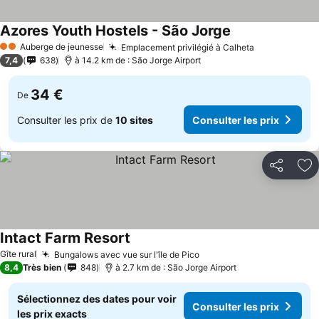
Azores Youth Hostels - São Jorge
Auberge de jeunesse
Emplacement privilégié à Calheta
2 Étoiles
7,4
638
à 14.2 km de : São Jorge Airport
34 €
De
Consulter les prix de
10 sites
Consulter les prix
Partager
Aj
Intact Farm Resort
Gîte rural
Bungalows avec vue sur l'île de Pico
8,4
Très bien
848
à 2.7 km de : São Jorge Airport
Sélectionnez des dates pour voir
Consulter les prix
les prix exacts