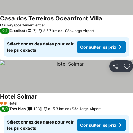
Casa dos Terreiros Oceanfront Villa
Maison/appartement entier
9,1
Excellent
7
à 5.7 km de : São Jorge Airport
Sélectionnez des dates pour voir
Consulter les prix
les prix exacts
Partager
Aj
Hotel Solmar
Hôtel
2 Étoiles
8,0
Très bien
133
à 15.3 km de : São Jorge Airport
Sélectionnez des dates pour voir
Consulter les prix
les prix exacts