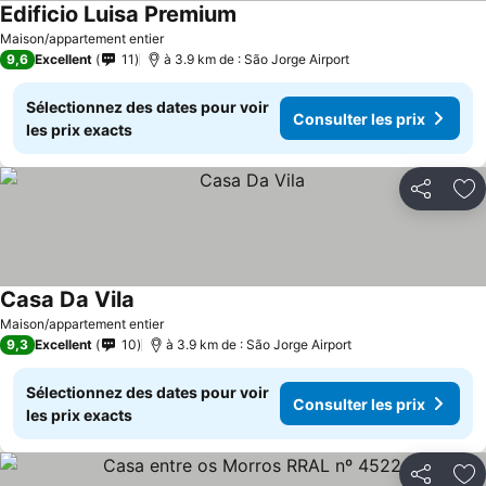
Edificio Luisa Premium
Maison/appartement entier
9,6
Excellent
11
à 3.9 km de : São Jorge Airport
Sélectionnez des dates pour voir
Consulter les prix
les prix exacts
Partager
Aj
Casa Da Vila
Maison/appartement entier
9,3
Excellent
10
à 3.9 km de : São Jorge Airport
Sélectionnez des dates pour voir
Consulter les prix
les prix exacts
Partager
Aj