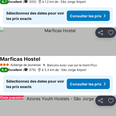
9,7
Excellent
300
à 1.2 km de : São Jorge Airport
Sélectionnez des dates pour voir
Consulter les prix
les prix exacts
Partager
Aj
Marficas Hostel
Auberge de jeunesse
Balcons avec vue sur le mont Pico
3 Étoiles
9,4
Excellent
375
à 3.3 km de : São Jorge Airport
Sélectionnez des dates pour voir
Consulter les prix
les prix exacts
Choix populaire
Partager
Aj