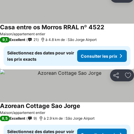
Casa entre os Morros RRAL nº 4522
Maison/appartement entier
9,1
Excellent
21
à 4.8 km de : São Jorge Airport
Sélectionnez des dates pour voir
Consulter les prix
les prix exacts
Partager
Aj
Azorean Cottage Sao Jorge
Maison/appartement entier
8,5
Excellent
9
à 2.9 km de : São Jorge Airport
Sélectionnez des dates pour voir