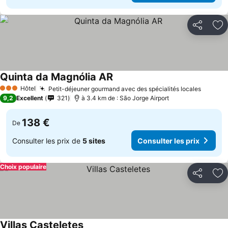
Partager
Aj
Quinta da Magnólia AR
Hôtel
Petit-déjeuner gourmand avec des spécialités locales
3 Étoiles
9,2
Excellent
321
à 3.4 km de : São Jorge Airport
138 €
De
Consulter les prix de
5 sites
Consulter les prix
Choix populaire
Partager
Aj
Villas Casteletes