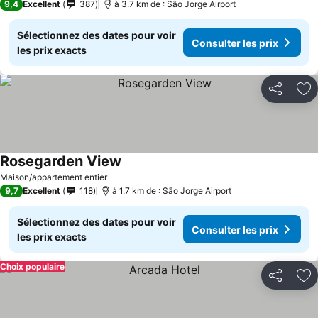
9,4
Excellent
387
à 3.7 km de : São Jorge Airport
Sélectionnez des dates pour voir
Consulter les prix
les prix exacts
Partager
Aj
Rosegarden View
Maison/appartement entier
9,7
Excellent
118
à 1.7 km de : São Jorge Airport
Sélectionnez des dates pour voir
Consulter les prix
les prix exacts
Choix populaire
Partager
Aj