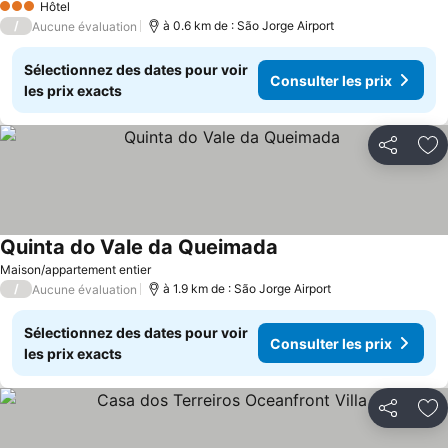
Hôtel
3 Étoiles
/
à 0.6 km de : São Jorge Airport
Aucune évaluation
Sélectionnez des dates pour voir
Consulter les prix
les prix exacts
Partager
Aj
Quinta do Vale da Queimada
Maison/appartement entier
/
à 1.9 km de : São Jorge Airport
Aucune évaluation
Sélectionnez des dates pour voir
Consulter les prix
les prix exacts
Partager
Aj