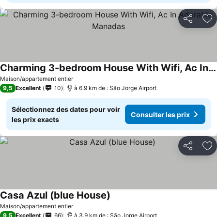
Partager
Aj
Charming 3-bedroom House With Wifi, Ac In Adorable Manadas
Maison/appartement entier
9,5
Excellent
10
à 6.9 km de : São Jorge Airport
Sélectionnez des dates pour voir
Consulter les prix
les prix exacts
Partager
Aj
Casa Azul (blue House)
Maison/appartement entier
9,5
Excellent
66
à 3.9 km de : São Jorge Airport