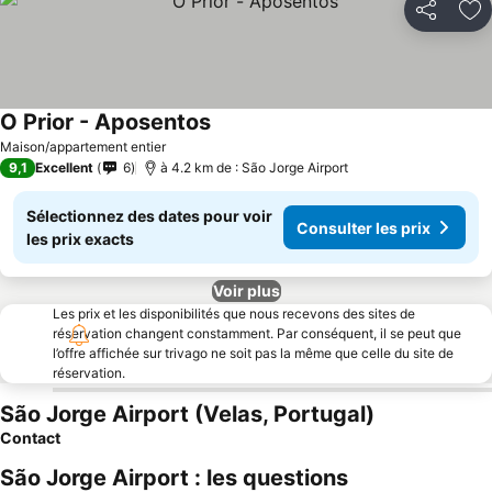
Partager
Aj
O Prior - Aposentos
Maison/appartement entier
9,1
Excellent
6
à 4.2 km de : São Jorge Airport
Sélectionnez des dates pour voir
Consulter les prix
les prix exacts
Voir plus
Les prix et les disponibilités que nous recevons des sites de
réservation changent constamment. Par conséquent, il se peut que
l’offre affichée sur trivago ne soit pas la même que celle du site de
réservation.
São Jorge Airport (Velas, Portugal)
Contact
São Jorge Airport : les questions