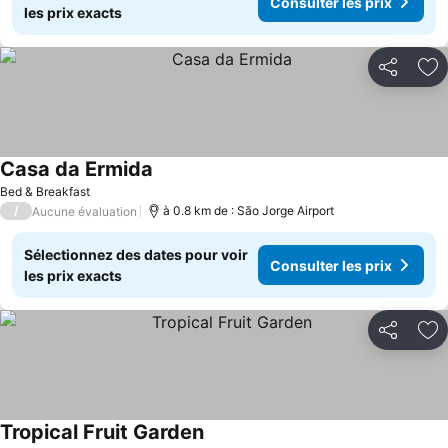
Consulter les prix
les prix exacts
Partager
Aj
Casa da Ermida
Bed & Breakfast
/
à 0.8 km de : São Jorge Airport
Aucune évaluation
Sélectionnez des dates pour voir
Consulter les prix
les prix exacts
Partager
Aj
Tropical Fruit Garden