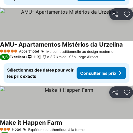
Partager
Aj
AMU- Apartamentos Mistérios da Urzelina
Appart’hôtel
Maison traditionnelle au design moderne
5 Étoiles
9,6
Excellent
113
à 3.7 km de : São Jorge Airport
Sélectionnez des dates pour voir
Consulter les prix
les prix exacts
Partager
Aj
Make it Happen Farm
Hôtel
Expérience authentique à la ferme
3 Étoiles