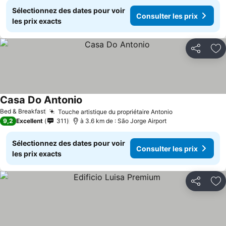
Sélectionnez des dates pour voir
Consulter les prix
les prix exacts
Partager
Aj
Casa Do Antonio
Bed & Breakfast
Touche artistique du propriétaire Antonio
9,2
Excellent
311
à 3.6 km de : São Jorge Airport
Sélectionnez des dates pour voir
Consulter les prix
les prix exacts
Partager
Aj