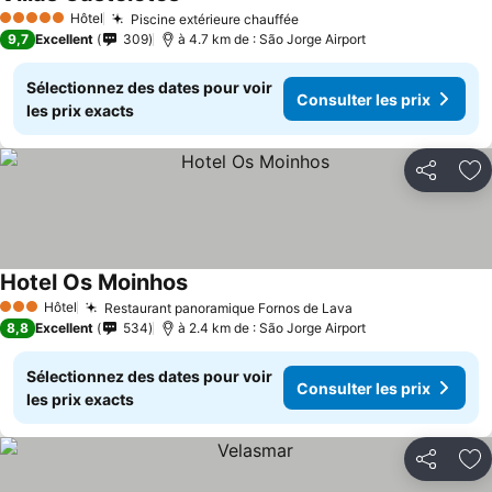
Hôtel
Piscine extérieure chauffée
5 Étoiles
9,7
Excellent
309
à 4.7 km de : São Jorge Airport
Sélectionnez des dates pour voir
Consulter les prix
les prix exacts
Partager
Aj
Hotel Os Moinhos
Hôtel
Restaurant panoramique Fornos de Lava
3 Étoiles
8,8
Excellent
534
à 2.4 km de : São Jorge Airport
Sélectionnez des dates pour voir
Consulter les prix
les prix exacts
Partager
Aj