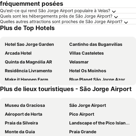
fréquemment posées
Qu'est-ce qui rend São Jorge Airport populaire à Velas?
Quels sont les hébergements près de São Jorge Airport?
Quelles autres attractions sont proches de São Jorge Airport?
Plus de Top Hotels
Hotel Sao Jorge Garden
Cantinho das Buganvilias
Arcada Hotel
Villas Casteletes
Quinta da Magnólia AR
Velasmar
Residência Livramento
Hotel Os Moinhos
Make it Happen Farm
Blue Planet São Jorge Azores - RRAL nº 1341
Plus de lieux touristiques - São Jorge Airport
Hotel Solmar
Tropical Fruit Garden
Quinta Do Canavial
Museu da Graciosa
São Jorge Airport
Aéroport de Horta
Pico Airport
Praia da Silveira
Landscape of the Pico Island Vineyard Culture
Monte da Guia
Praia Grande