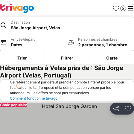
Favoris
Se con
Me
Destination
São Jorge Airport, Velas
Arrivée/départ
Personnes et chambres
Dates
2 personnes, 1 chambre
Trier
Filtrer
Carte
Hébergements à Velas près de : São Jorge
Airport (Velas, Portugal)
Ce référencement par défaut prend en compte l’intérêt probable pour
l’utilisateur, le tarif proposé et la compensation versée par les
annonceurs. Les offres ne sont pas exhaustives.
Comment fonctionne trivago
Choix populaire
Partager
Aj