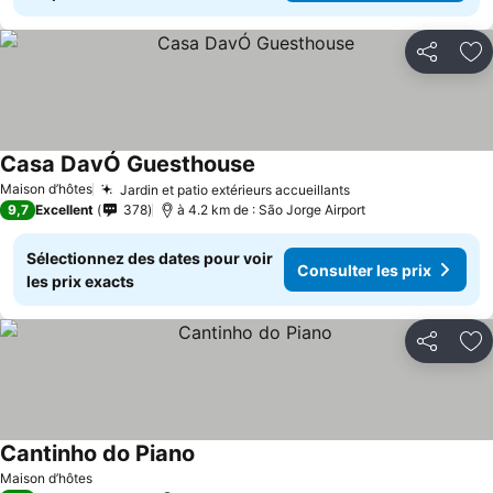
Partager
Aj
Casa DavÓ Guesthouse
Maison d’hôtes
Jardin et patio extérieurs accueillants
9,7
Excellent
378
à 4.2 km de : São Jorge Airport
Sélectionnez des dates pour voir
Consulter les prix
les prix exacts
Partager
Aj
Cantinho do Piano
Maison d’hôtes