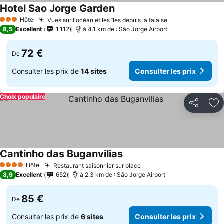
Hotel Sao Jorge Garden
Hôtel
Vues sur l'océan et les îles depuis la falaise
3 Étoiles
8,5
Excellent
1 112
à 4.1 km de : São Jorge Airport
72 €
De
Consulter les prix de
14 sites
Consulter les prix
Choix populaire
Partager
Aj
Cantinho das Buganvilias
Hôtel
Restaurant saisonnier sur place
4 Étoiles
8,9
Excellent
652
à 2.3 km de : São Jorge Airport
85 €
De
Consulter les prix de
6 sites
Consulter les prix