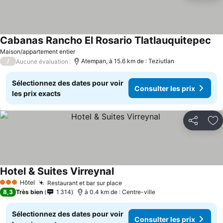
Cabanas Rancho El Rosario Tlatlauquitepec
Maison/appartement entier
/
Atempan, à 15.6 km de : Teziutlan
Aucune évaluation
Sélectionnez des dates pour voir
Consulter les prix
les prix exacts
Partager
Aj
Hotel & Suites Virreynal
Hôtel
Restaurant et bar sur place
3 Étoiles
8,3
Très bien
1 314
à 0.4 km de : Centre-ville
Sélectionnez des dates pour voir
Consulter les prix