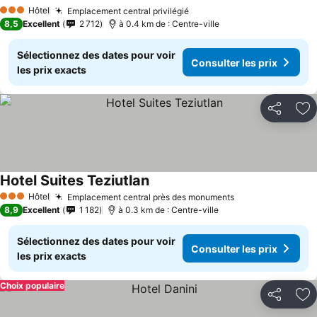
Hôtel
Emplacement central privilégié
3 Étoiles
8,5
Excellent
2 712
à 0.4 km de : Centre-ville
Sélectionnez des dates pour voir
Consulter les prix
les prix exacts
Partager
Aj
Hotel Suites Teziutlan
Hôtel
Emplacement central près des monuments
3 Étoiles
8,9
Excellent
1 182
à 0.3 km de : Centre-ville
Sélectionnez des dates pour voir
Consulter les prix
les prix exacts
Choix populaire
Partager
Aj