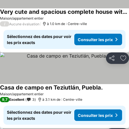
Very cute and spacious complete house with a fireplace!
Maison/appartement entier
/
à 1.0 km de : Centre-ville
Aucune évaluation
Sélectionnez des dates pour voir
Consulter les prix
les prix exacts
Partager
Aj
Casa de campo en Teziutlán, Puebla.
Maison/appartement entier
9,7
Excellent
3
à 3.1 km de : Centre-ville
Sélectionnez des dates pour voir
Consulter les prix
les prix exacts