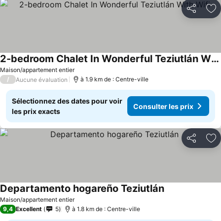
Partager
Aj
2-bedroom Chalet In Wonderful Teziutlán With Wifi
Maison/appartement entier
/
à 1.9 km de : Centre-ville
Aucune évaluation
Sélectionnez des dates pour voir
Consulter les prix
les prix exacts
Partager
Aj
Departamento hogareño Teziutlán
Maison/appartement entier
9,4
Excellent
5
à 1.8 km de : Centre-ville