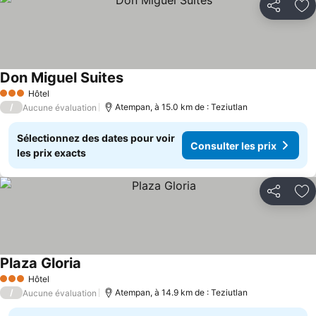
Partager
Aj
Don Miguel Suites
Hôtel
3 Étoiles
/
Atempan, à 15.0 km de : Teziutlan
Aucune évaluation
Sélectionnez des dates pour voir
Consulter les prix
les prix exacts
Partager
Aj
Plaza Gloria
Hôtel
3 Étoiles
/
Atempan, à 14.9 km de : Teziutlan
Aucune évaluation