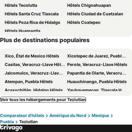
Hôtels Tecolutla
Hôtels Chignahuapan
Don Miguel Suites
Hotel San Jorge
Hôtels Santa Cruz Tlaxcala
Hôtels Ciudad de Cuetzalan
Hôtels Poza Rica de Hidalgo
Hôtels Coatepec
Hôtels Huamantla
Plus de destinations populaires
Xico, État de Mexico Hôtels
Xicotepec de Juarez, Puebla Hôtels
Casitas, Veracruz-Llave Hôtels
Perote, Veracruz-Llave Hôtels
Jalcomulco, Veracruz-Llave Hôtels
Papantla de Olarte, Veracruz-Llave Hôtels
Atempan, Puebla Hôtels
Huauchinango, Puebla Hôtels
Acaxochitlán, Hidalgo Hôtels
Yauhquemecan, Tlaxcala Hôtels
Xico, Veracruz-Llave Hôtels
Martinez de la Torre, Veracruz-Llave Hôtels
Voir tous les hébergements pour Teziutlan
Nautla, Veracruz-Llave Hôtels
Tlapacoyan, Veracruz-Llave Hôtels
Comparateur d'hôtels
Amérique du Nord
Mexique
Zacapoaxtla, Puebla Hôtels
Banderilla, Veracruz-Llave Hôtels
Puebla
Teziutlan
Coscomatepec, Veracruz-Llave Hôtels
Tetela de Ocampo, Puebla Hôtels