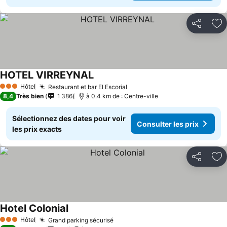
Partager
Aj
HOTEL VIRREYNAL
Hôtel
Restaurant et bar El Escorial
3 Étoiles
8,4
Très bien
1 386
à 0.4 km de : Centre-ville
Sélectionnez des dates pour voir
Consulter les prix
les prix exacts
Partager
Aj
Hotel Colonial
Hôtel
Grand parking sécurisé
3 Étoiles