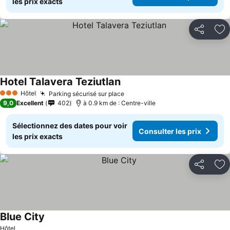
les prix exacts
Partager
Aj
Hotel Talavera Teziutlan
Hôtel
Parking sécurisé sur place
3 Étoiles
9,0
Excellent
402
à 0.9 km de : Centre-ville
Sélectionnez des dates pour voir
Consulter les prix
les prix exacts
Partager
Aj
Blue City
Hôtel