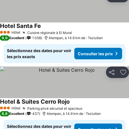
Hotel Santa Fe
Hôtel
Cuisine régionale à El Mural
3 Étoiles
9,0
Excellent
1 058
Atempan, à 14.9 km de : Teziutlan
Sélectionnez des dates pour voir
Consulter les prix
les prix exacts
Partager
Aj
Hotel & Suites Cerro Rojo
Hôtel
Parking privé sécurisé et spacieux
3 Étoiles
8,8
Excellent
437
Atempan, à 14.9 km de : Teziutlan
Sélectionnez des dates pour voir