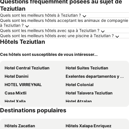
Questions fréquemment posées au sujet de
Teziutlan
Quels sont les meilleurs hôtels à Teziutlan ?
Quels sont les meilleurs hôtels acceptant les animaux de compagnie
à Teziutlan ?
Quels sont les meilleurs hôtels avec spa à Teziutlan ?
Quels sont les meilleurs hôtels avec une piscine à Teziutlan ?
Hôtels Teziutlan
Ces hôtels sont susceptibles de vous intéresser...
Hotel Central Teziutlan
Hotel Suites Teziutlan
Hotel Danini
Exelentes departamentos y lofts en el centro de la ciudad de Teziutlán
HOTEL VIRREYNAL
Hotel Colonial
Casa Mixtli
Hotel Talavera Teziutlan
Hotel Xalla
Hotel Atzalan
Destinations populaires
JH Hotel Tlatlauqui
Hotel Y Villas el Encuentro
Hotel Santa Fe
Hotel & Suites Cerro Rojo
Hôtels Zacatlan
Hôtels Xalapa Enriquez
Casa Romano
Hotel Suites Don Miguel