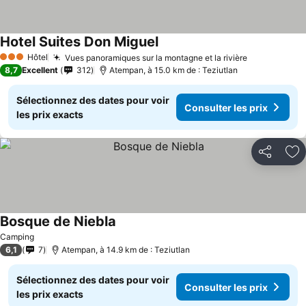
Hotel Suites Don Miguel
Hôtel
Vues panoramiques sur la montagne et la rivière
3 Étoiles
8,7
Excellent
312
Atempan, à 15.0 km de : Teziutlan
Sélectionnez des dates pour voir
Consulter les prix
les prix exacts
Partager
Aj
Bosque de Niebla
Camping
6,1
7
Atempan, à 14.9 km de : Teziutlan
Sélectionnez des dates pour voir
Consulter les prix
les prix exacts