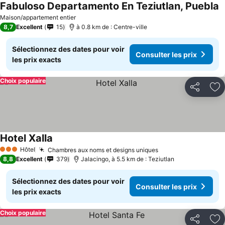
Fabuloso Departamento En Teziutlan, Puebla
Maison/appartement entier
8,7
Excellent
15
à 0.8 km de : Centre-ville
Sélectionnez des dates pour voir
Consulter les prix
les prix exacts
Choix populaire
Partager
Aj
Hotel Xalla
Hôtel
Chambres aux noms et designs uniques
3 Étoiles
8,8
Excellent
379
Jalacingo, à 5.5 km de : Teziutlan
Sélectionnez des dates pour voir
Consulter les prix
les prix exacts
Choix populaire
Partager
Aj