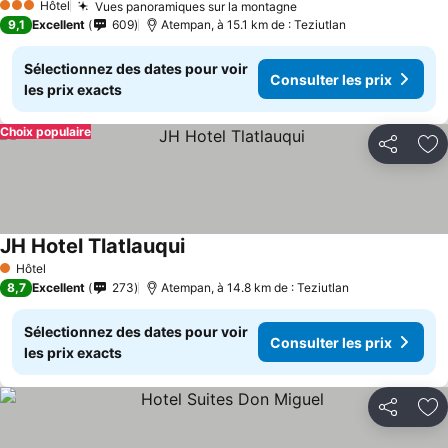
Hôtel
Vues panoramiques sur la montagne
3 Étoiles
9,1
Excellent
609
Atempan, à 15.1 km de : Teziutlan
Sélectionnez des dates pour voir
Consulter les prix
les prix exacts
Choix populaire
Partager
Aj
JH Hotel Tlatlauqui
Hôtel
1 Étoiles
8,7
Excellent
273
Atempan, à 14.8 km de : Teziutlan
Sélectionnez des dates pour voir
Consulter les prix
les prix exacts
Partager
Aj