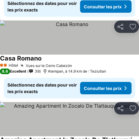
Sélectionnez des dates pour voir
Consulter les prix
les prix exacts
Partager
Aj
Casa Romano
Hôtel
Vues sur le Cerro Cabezón
2 Étoiles
8,6
Excellent
39
Atempan, à 14.9 km de : Teziutlan
Sélectionnez des dates pour voir
Consulter les prix
les prix exacts
Partager
Aj