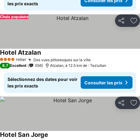
Consulter les prix
les prix exacts
Choix populaire
Partager
Aj
Hotel Atzalan
Hôtel
Des vues pittoresques sur la ville
4 Étoiles
8,7
Excellent
556
Atzalan, à 12.5 km de : Teziutlan
Sélectionnez des dates pour voir
Consulter les prix
les prix exacts
Partager
Aj
Hotel San Jorge