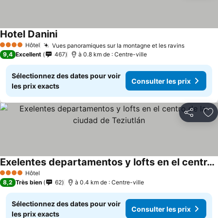
Hotel Danini
Hôtel
Vues panoramiques sur la montagne et les ravins
4 Étoiles
9,4
Excellent
467
à 0.8 km de : Centre-ville
Sélectionnez des dates pour voir
Consulter les prix
les prix exacts
Partager
Aj
Exelentes departamentos y lofts en el centro de la ciudad de Teziutlán
Hôtel
4 Étoiles
8,2
Très bien
62
à 0.4 km de : Centre-ville
Sélectionnez des dates pour voir
Consulter les prix
les prix exacts