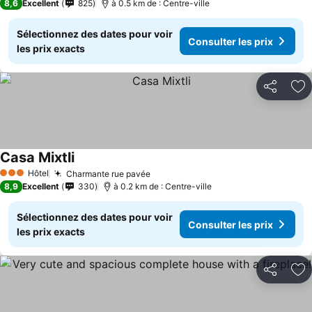
8,6
Excellent
825
à 0.5 km de : Centre-ville
Sélectionnez des dates pour voir
Consulter les prix
les prix exacts
Partager
Aj
Casa Mixtli
Hôtel
Charmante rue pavée
3 Étoiles
8,9
Excellent
330
à 0.2 km de : Centre-ville
Sélectionnez des dates pour voir
Consulter les prix
les prix exacts
Partager
Aj