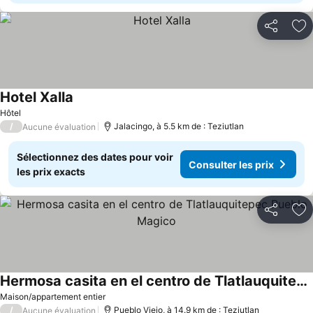
Partager
Aj
Hotel Xalla
Hôtel
/
Jalacingo, à 5.5 km de : Teziutlan
Aucune évaluation
Sélectionnez des dates pour voir
Consulter les prix
les prix exacts
Partager
Aj
Hermosa casita en el centro de Tlatlauquitepec Pueblo Magico
Maison/appartement entier
/
Pueblo Viejo, à 14.9 km de : Teziutlan
Aucune évaluation