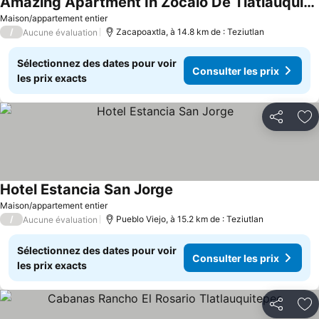
Amazing Apartment In Zocalo De Tlatlauquitepec
Maison/appartement entier
/
Zacapoaxtla, à 14.8 km de : Teziutlan
Aucune évaluation
Sélectionnez des dates pour voir
Consulter les prix
les prix exacts
Partager
Aj
Hotel Estancia San Jorge
Maison/appartement entier
/
Pueblo Viejo, à 15.2 km de : Teziutlan
Aucune évaluation
Sélectionnez des dates pour voir
Consulter les prix
les prix exacts
Partager
Aj