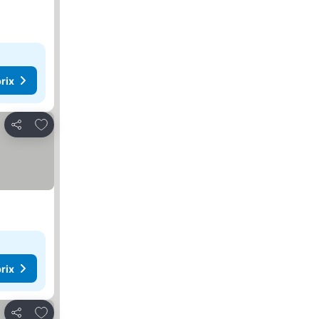
rix
Ajouter à mes favoris
Partager
rix
Ajouter à mes favoris