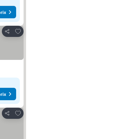
rix
Ajouter à mes favoris
Partager
rix
Ajouter à mes favoris
Partager