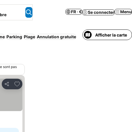
FR · €
Menu
Se connecter
bre
Afficher la carte
ine
Parking
Plage
Annulation gratuite
ne sont pas
Ajouter à mes favoris
Partager