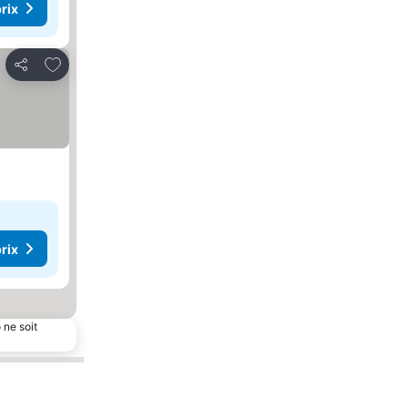
rix
Ajouter à mes favoris
Partager
rix
 ne soit