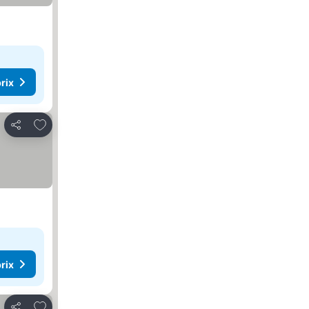
rix
Ajouter à mes favoris
Partager
rix
Ajouter à mes favoris