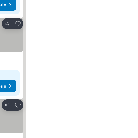
rix
Ajouter à mes favoris
Partager
rix
Ajouter à mes favoris
Partager