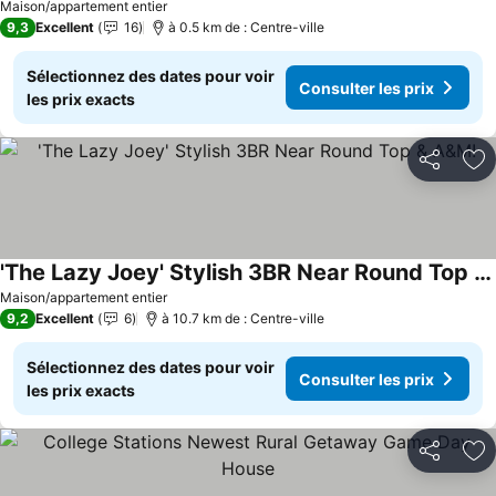
Consulter les prix
Maison/appartement entier
9,3
Excellent
16
à 0.5 km de : Centre-ville
Sélectionnez des dates pour voir
Consulter les prix
les prix exacts
Partager
Aj
'The Lazy Joey' Stylish 3BR Near Round Top & A&M!
Consulter les prix
Maison/appartement entier
9,2
Excellent
6
à 10.7 km de : Centre-ville
Sélectionnez des dates pour voir
Consulter les prix
les prix exacts
Partager
Aj