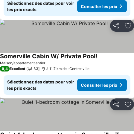
Sélectionnez des dates pour voir
Consulter les prix
les prix exacts
Partager
Aj
Somerville Cabin W/ Private Pool!
Consulter les pr
Maison/appartement entier
9,4
Excellent
33
à 11.7 km de : Centre-ville
Sélectionnez des dates pour voir
Consulter les prix
les prix exacts
Partager
Aj