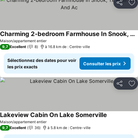
Partager
Aj
Charming 2-bedroom Farmhouse In Snook, Tx With Wifi And Ac
Consulter les prix
Maison/appartement entier
9,7
Excellent
8
à 16.8 km de : Centre-ville
Sélectionnez des dates pour voir
Consulter les prix
les prix exacts
Partager
Aj
Lakeview Cabin On Lake Somerville
Consulter les
Maison/appartement entier
9,7
Excellent
36
à 5.8 km de : Centre-ville