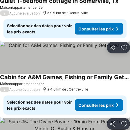
Quiet 1-bedroom cottage in Somerville, Tx
Consu
Maison/appartement entier
/
à 9.5 km de : Centre-ville
Aucune évaluation
Sélectionnez des dates pour voir
Consulter les prix
les prix exacts
Partager
Aj
Cabin for A&M Games, Fishing or Family Get-a-Ways!
Consulter les prix
Maison/appartement entier
/
à 4.6 km de : Centre-ville
Aucune évaluation
Sélectionnez des dates pour voir
Consulter les prix
les prix exacts
Partager
Aj