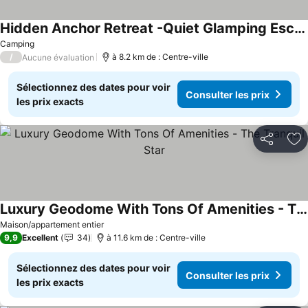
Hidden Anchor Retreat -Quiet Glamping Escape Near Lake Somerville TX
Consulter les prix
Camping
/
à 8.2 km de : Centre-ville
Aucune évaluation
Sélectionnez des dates pour voir
Consulter les prix
les prix exacts
Partager
Aj
Luxury Geodome With Tons Of Amenities - The Tranquil Star
Consulter les prix
Maison/appartement entier
9,9
Excellent
34
à 11.6 km de : Centre-ville
Sélectionnez des dates pour voir
Consulter les prix
les prix exacts