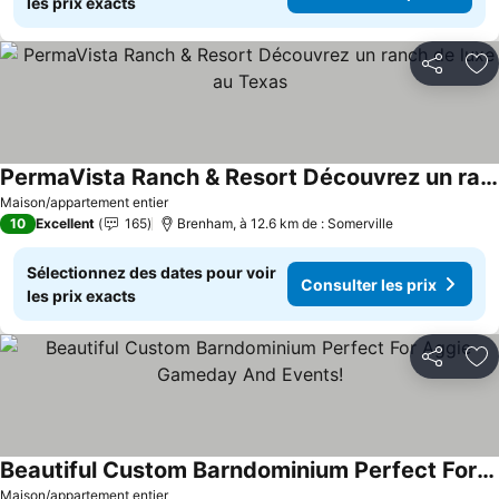
les prix exacts
Partager
Aj
PermaVista Ranch & Resort Découvrez un ranch de luxe au Texas
Consulter les prix
Maison/appartement entier
10
Excellent
165
Brenham, à 12.6 km de : Somerville
Sélectionnez des dates pour voir
Consulter les prix
les prix exacts
Partager
Aj
Beautiful Custom Barndominium Perfect For Aggie Gameday And Events!
Consulter les prix
Maison/appartement entier