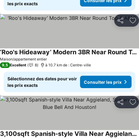
Consulter les prix
les prix exacts
Partager
Aj
‘Roo's Hideaway’ Modern 3BR Near Round Top & A&M!
Consulter les prix
Maison/appartement entier
9,5
Excellent
8
à 10.7 km de : Centre-ville
Sélectionnez des dates pour voir
Consulter les prix
les prix exacts
Partager
Aj
3,100sqft Spanish-style Villa Near Aggieland, Somerville, Blue Bell And Houston!