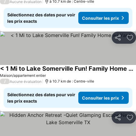
/
à 10.7 km de : Centre-ville
Aucune évaluation
Sélectionnez des dates pour voir
Consulter les prix
les prix exacts
Partager
Aj
< 1 Mi to Lake Somerville Fun! Family Home w/ Yard
Consulter les prix
Maison/appartement entier
/
à 10.7 km de : Centre-ville
Aucune évaluation
Sélectionnez des dates pour voir
Consulter les prix
les prix exacts
Partager
Aj