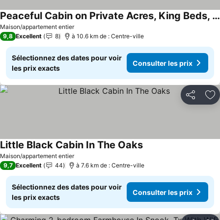
Peaceful Cabin on Private Acres, King Beds, Near Lake Somerville, Pet-Friendly
Consulter les prix
Maison/appartement entier
9,8
Excellent
8
à 10.6 km de : Centre-ville
Sélectionnez des dates pour voir
Consulter les prix
les prix exacts
Partager
Aj
Little Black Cabin In The Oaks
Consulter les prix
Maison/appartement entier
9,7
Excellent
44
à 7.6 km de : Centre-ville
Sélectionnez des dates pour voir
Consulter les prix
les prix exacts