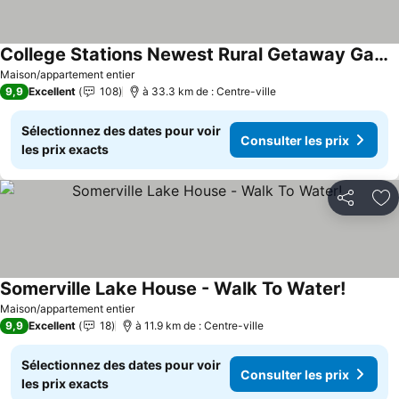
College Stations Newest Rural Getaway Game Day House
Consulter les prix
Maison/appartement entier
9,9
Excellent
108
à 33.3 km de : Centre-ville
Sélectionnez des dates pour voir
Consulter les prix
les prix exacts
Partager
Aj
Somerville Lake House - Walk To Water!
Consulte
Maison/appartement entier
9,9
Excellent
18
à 11.9 km de : Centre-ville
Sélectionnez des dates pour voir
Consulter les prix
les prix exacts