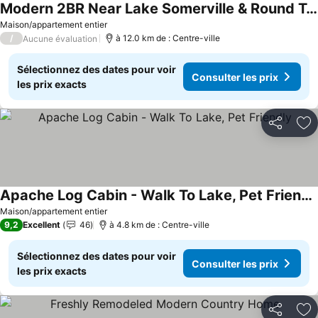
Modern 2BR Near Lake Somerville & Round Top
Consulter les prix
Maison/appartement entier
/
à 12.0 km de : Centre-ville
Aucune évaluation
Sélectionnez des dates pour voir
Consulter les prix
les prix exacts
Partager
Aj
Apache Log Cabin - Walk To Lake, Pet Friendly
Consulter les prix
Maison/appartement entier
9,2
Excellent
46
à 4.8 km de : Centre-ville
Sélectionnez des dates pour voir
Consulter les prix
les prix exacts
Partager
Aj