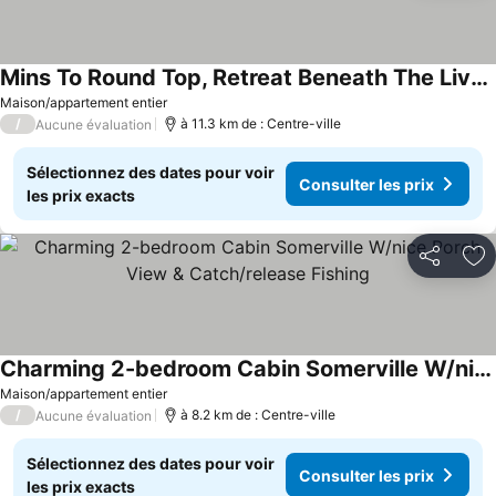
Mins To Round Top, Retreat Beneath The Live Oaks
Consulter les prix
Maison/appartement entier
/
à 11.3 km de : Centre-ville
Aucune évaluation
Sélectionnez des dates pour voir
Consulter les prix
les prix exacts
Partager
Aj
Charming 2-bedroom Cabin Somerville W/nice Porch View & Catch/release Fishing
Consulter les prix
Maison/appartement entier
/
à 8.2 km de : Centre-ville
Aucune évaluation
Sélectionnez des dates pour voir
Consulter les prix
les prix exacts