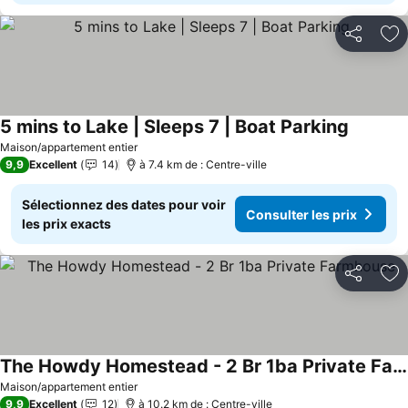
Partager
Aj
5 mins to Lake | Sleeps 7 | Boat Parking
Consulte
Maison/appartement entier
9,9
Excellent
14
à 7.4 km de : Centre-ville
Sélectionnez des dates pour voir
Consulter les prix
les prix exacts
Partager
Aj
The Howdy Homestead - 2 Br 1ba Private Farmhouse
Consulter les prix
Maison/appartement entier
9,9
Excellent
12
à 10.2 km de : Centre-ville