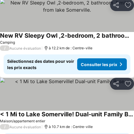
Partager
Aj
New RV Sleepy Owl ,2-bedroom, 2 bathroom, 1 mile from lake Somerville.
Consulter les prix
Camping
/
à 12.2 km de : Centre-ville
Aucune évaluation
Sélectionnez des dates pour voir
Consulter les prix
les prix exacts
Partager
Aj
< 1 Mi to Lake Somerville! Dual-unit Family Base
Consulter les prix
Maison/appartement entier
/
à 10.7 km de : Centre-ville
Aucune évaluation