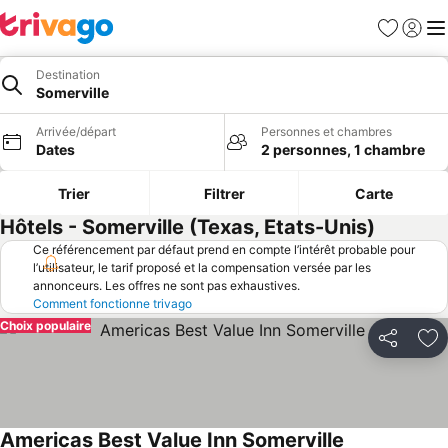
Favoris
Se con
Me
Destination
Somerville
Arrivée/départ
Personnes et chambres
Dates
2 personnes, 1 chambre
Trier
Filtrer
Carte
Hôtels - Somerville (Texas, Etats-Unis)
Ce référencement par défaut prend en compte l’intérêt probable pour
l’utilisateur, le tarif proposé et la compensation versée par les
annonceurs. Les offres ne sont pas exhaustives.
Comment fonctionne trivago
Choix populaire
Partager
Aj
Americas Best Value Inn Somerville