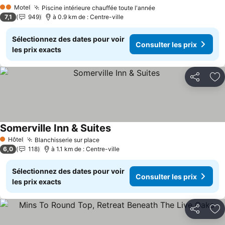
Consulter les 
Motel
Piscine intérieure chauffée toute l'année
Consulter les prix
2 Étoiles
7,1
949
à 0.9 km de : Centre-ville
Sélectionnez des dates pour voir
Consulter les prix
les prix exacts
Partager
Aj
Somerville Inn & Suites
Consulter les prix
Hôtel
Blanchisserie sur place
Consulter les prix
1 Étoiles
6,0
118
à 1.1 km de : Centre-ville
Sélectionnez des dates pour voir
Consulter les prix
les prix exacts
Partager
Aj