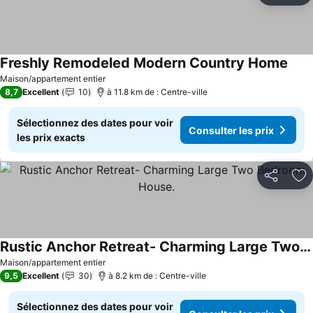
Freshly Remodeled Modern Country Home
Consu
Maison/appartement entier
8,7
Excellent
10
à 11.8 km de : Centre-ville
Sélectionnez des dates pour voir
Consulter les prix
les prix exacts
Partager
Aj
Rustic Anchor Retreat- Charming Large Two Bedroom House.
Consulter les prix
Maison/appartement entier
9,5
Excellent
30
à 8.2 km de : Centre-ville
Sélectionnez des dates pour voir