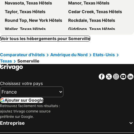
Navasota, Texas Hôtels
Manor, Texas Hôtels
Taylor, Texas Hôtels
Cedar Creek, Texas Hôtels
Round Top, New York Hôtels
Rockdale, Texas Hôtels
Waller, Texas Hôtels
Giddings, Texas Hôtels
Franklin, Texas Hôtels
Ledbetter, Texas Hôtels
Voir tous les hébergements pour Somerville
Schulenburg, Texas Hôtels
Madisonville, Texas Hôtels
Comparateur d'hôtels
Amérique du Nord
Etats-Unis
Fayetteville, Texas Hôtels
Caldwell, Texas Hôtels
Texas
Somerville
Columbus, Texas Hôtels
Elgin, Texas Hôtels
Hempstead, Texas Hôtels
Sealy, Texas Hôtels
Facebook
Twitter
Insta
Yo
Abilene, Texas Hôtels
San Angelo, Texas Hôtels
Choisissez votre pays
Brownwood, Texas Hôtels
Sweetwater, Texas Hôtels
Coleman, Texas Hôtels
Cisco, Texas Hôtels
Ajouter sur Google
Retrouvez facilement nos résultats :
Early, Texas Hôtels
Crystal City, Texas Hôtels
ajoutez trivago comme source
Ballinger, Texas Hôtels
Myrtle Beach, Caroline du Sud Hôtels
préférée sur Google.
Entreprise
Panama City Beach, Floride Hôtels
Orlando, Floride Hôtels
Gulf Shores, Alabama Hôtels
New York, New York Hôtels