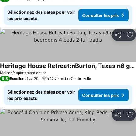
Sélectionnez des dates pour voir
Consulter les prix
les prix exacts
Partager
Aj
Heritage House Retreat:nBurton, Texas n6 guests 3 bedrooms 4 beds 2 full baths
Consulter les prix
Maison/appartement entier
9,8
Excellent
20
à 12.7 km de : Centre-ville
Sélectionnez des dates pour voir
Consulter les prix
les prix exacts
Partager
Aj