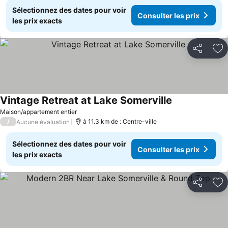
Sélectionnez des dates pour voir
Consulter les prix
les prix exacts
Partager
Aj
Vintage Retreat at Lake Somerville
Consulter les p
Maison/appartement entier
/
à 11.3 km de : Centre-ville
Aucune évaluation
Sélectionnez des dates pour voir
Consulter les prix
les prix exacts
Partager
Aj