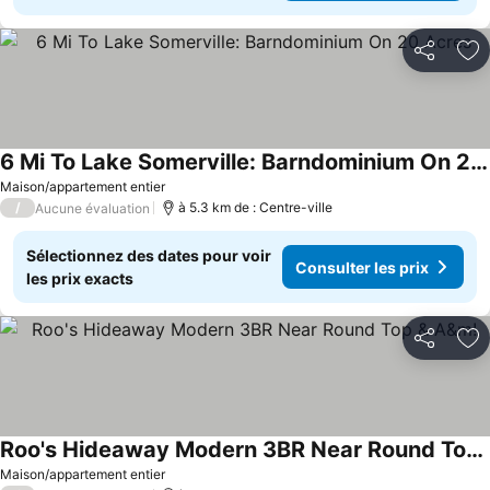
Partager
Aj
6 Mi To Lake Somerville: Barndominium On 20 Acres
Consulter les prix
Maison/appartement entier
/
à 5.3 km de : Centre-ville
Aucune évaluation
Sélectionnez des dates pour voir
Consulter les prix
les prix exacts
Partager
Aj
Roo's Hideaway Modern 3BR Near Round Top & A&m!
Consulter les prix
Maison/appartement entier