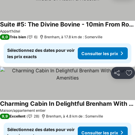
Suite #5: The Divine Bovine - 10min From Round Top, Middle Of Austin & Houston
Consulter les prix
Appart’hôtel
8,0
Très bien
6
Brenham, à 17.8 km de : Somerville
Sélectionnez des dates pour voir
Consulter les prix
les prix exacts
Partager
Aj
Charming Cabin In Delightful Brenham With Luxury Amenities
Consulter les prix
Maison/appartement entier
9,9
Excellent
28
Brenham, à 4.8 km de : Somerville
Sélectionnez des dates pour voir
Consulter les prix