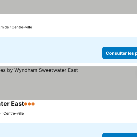
km de : Centre-ville
Consulter les p
ter East
3 Étoiles
 : Centre-ville