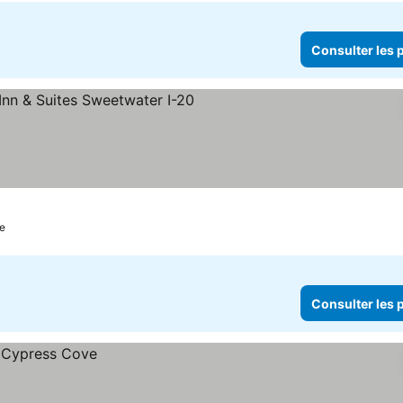
Consulter les p
toiles
le
Consulter les p