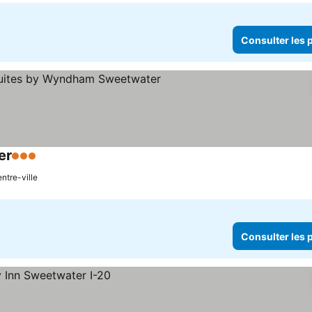
Consulter les p
er
3 Étoiles
ntre-ville
Consulter les p