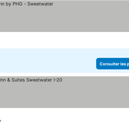
Consulter les p
toiles
e