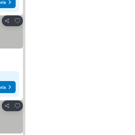
rix
Ajouter à mes favoris
Partager
rix
Ajouter à mes favoris
Partager