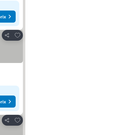
rix
Ajouter à mes favoris
Partager
rix
Ajouter à mes favoris
Partager