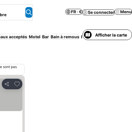
FR · €
Menu
Se connecter
bre
Afficher la carte
aux acceptés
Motel
Bar
Bain à remous
Piscine
Chambres fumeu
ne sont pas
Ajouter à mes favoris
Partager