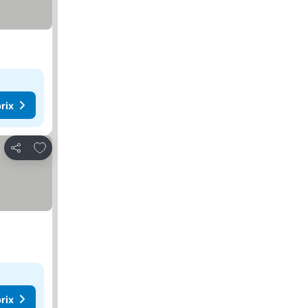
rix
Ajouter à mes favoris
Partager
rix