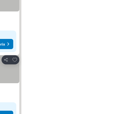
rix
Ajouter à mes favoris
Partager