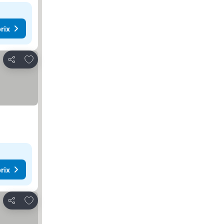
rix
Ajouter à mes favoris
Partager
rix
Ajouter à mes favoris
Partager