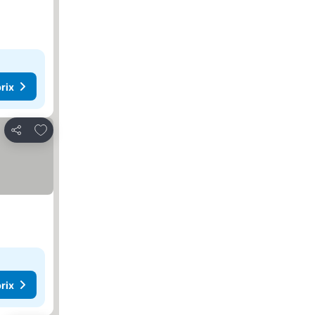
rix
Ajouter à mes favoris
Partager
rix