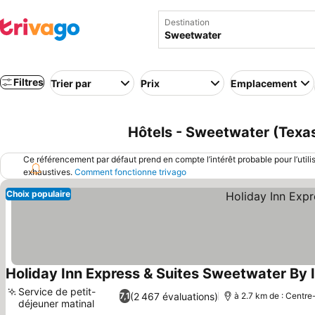
Destination
Filtres
Trier par
Prix
Emplacement
Hôtels - Sweetwater (Texas
Ce référencement par défaut prend en compte l’intérêt probable pour l’utili
exhaustives.
Comment fonctionne trivago
Choix populaire
Holiday Inn Express & Suites Sweetwater By 
Service de petit-
(2 467 évaluations)
7,1
à 2.7 km de : Centre-
déjeuner matinal