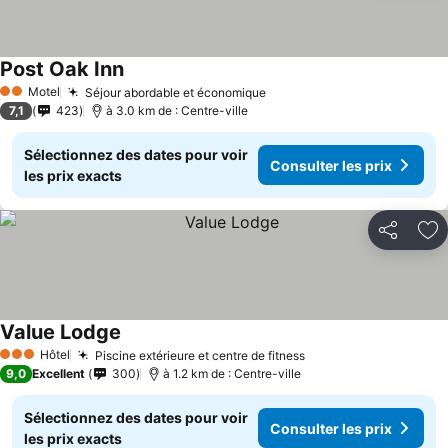
Post Oak Inn
Motel
Séjour abordable et économique
2 Étoiles
7,1
423
à 3.0 km de : Centre-ville
Sélectionnez des dates pour voir
Consulter les prix
les prix exacts
Partager
Aj
Value Lodge
Hôtel
Piscine extérieure et centre de fitness
3 Étoiles
9,0
Excellent
300
à 1.2 km de : Centre-ville
Sélectionnez des dates pour voir
Consulter les prix
les prix exacts