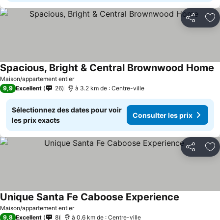
Partager
Aj
Spacious, Bright & Central Brownwood Home
Maison/appartement entier
9,9
Excellent
26
à 3.2 km de : Centre-ville
Sélectionnez des dates pour voir
Consulter les prix
les prix exacts
Partager
Aj
Unique Santa Fe Caboose Experience
Maison/appartement entier
9,8
Excellent
8
à 0.6 km de : Centre-ville