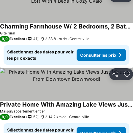
Charming Farmhouse W/ 2 Bedrooms, 2 Bath And Huge Loft With 4 Beds In Cozy Ovalo
Gîte rural
9,9
Excellent
41
à 83.8 km de : Centre-ville
Sélectionnez des dates pour voir
Consulter les prix
les prix exacts
Partager
Aj
Private Home With Amazing Lake Views Just Minutes From Downtown Brownwood!
Maison/appartement entier
9,9
Excellent
52
à 14.2 km de : Centre-ville
Sélectionnez des dates pour voir