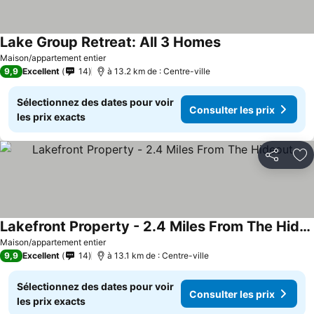
Lake Group Retreat: All 3 Homes
Maison/appartement entier
9,9
Excellent
14
à 13.2 km de : Centre-ville
Sélectionnez des dates pour voir
Consulter les prix
les prix exacts
Partager
Aj
Lakefront Property - 2.4 Miles From The Hideout
Maison/appartement entier
9,9
Excellent
14
à 13.1 km de : Centre-ville
Sélectionnez des dates pour voir
Consulter les prix
les prix exacts