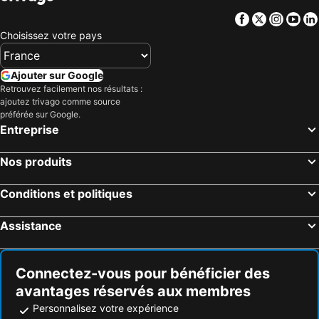
Berclair, Texas Hôtels
Paint Rock, Texas Hôtels
Facebook
Twitter
Insta
Yo
Abilene, Texas Hôtels
San Angelo, Texas Hôtels
Choisissez votre pays
Sweetwater, Texas Hôtels
Coleman, Texas Hôtels
Cisco, Texas Hôtels
Early, Texas Hôtels
Ajouter sur Google
Retrouvez facilement nos résultats :
Myrtle Beach, Caroline du Sud Hôtels
Panama City Beach, Floride Hôtels
ajoutez trivago comme source
Orlando, Floride Hôtels
Gulf Shores, Alabama Hôtels
préférée sur Google.
Entreprise
New York, New York Hôtels
Destin, Floride Hôtels
Miami, Floride Hôtels
Honolulu, Hawaii Hôtels
Nos produits
Gatlinburg, Tennessee Hôtels
Conditions et politiques
Assistance
Connectez-vous pour bénéficier des
avantages réservés aux membres
Personnalisez votre expérience