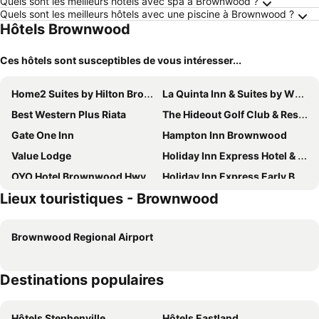
Quels sont les meilleurs hôtels avec spa à Brownwood ?
Quels sont les meilleurs hôtels avec une piscine à Brownwood ?
Hôtels Brownwood
Ces hôtels sont susceptibles de vous intéresser...
Home2 Suites by Hilton Brownwood
La Quinta Inn & Suites by Wyndham Brownwood
Best Western Plus Riata
The Hideout Golf Club & Resort
Gate One Inn
Hampton Inn Brownwood
Value Lodge
Holiday Inn Express Hotel & Suites Brownwood
OYO Hotel Brownwood Hwy 67
Holiday Inn Express Early By Ihg
Lieux touristiques - Brownwood
Comfort Inn Early Brownwood
Classic Inn
Brownwood Regional Airport
Destinations populaires
Hôtels Stephenville
Hôtels Eastland