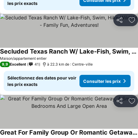
Consulter les prix
les prix exacts
Partager
Aj
Secluded Texas Ranch W/ Lake-Fish, Swim, Hike-Wildlife - Family Fun, Adventures!
Maison/appartement entier
9,9
Excellent
41
à 22.3 km de : Centre-ville
Sélectionnez des dates pour voir
Consulter les prix
les prix exacts
Partager
Aj
Great For Family Group Or Romantic Getaway, 4 Small Bedrooms And Large Open Area