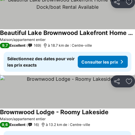
Partager
Aj
Beautiful Lake Brownwood Lakefront Home W/private Dock/boat Rental Available
Maison/appartement entier
9,7
Excellent
169
à 18.7 km de : Centre-ville
Sélectionnez des dates pour voir
Consulter les prix
les prix exacts
Partager
Aj
Brownwood Lodge - Roomy Lakeside
Maison/appartement entier
9,6
Excellent
16
à 13.2 km de : Centre-ville