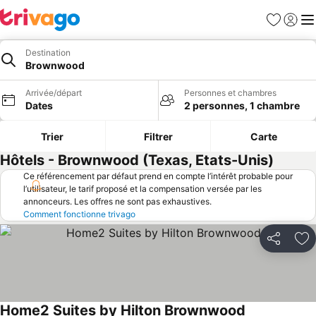
Favoris
Se con
Me
Destination
Brownwood
Arrivée/départ
Personnes et chambres
Dates
2 personnes, 1 chambre
Trier
Filtrer
Carte
Hôtels - Brownwood (Texas, Etats-Unis)
Ce référencement par défaut prend en compte l’intérêt probable pour
l’utilisateur, le tarif proposé et la compensation versée par les
annonceurs. Les offres ne sont pas exhaustives.
Comment fonctionne trivago
Partager
Aj
Home2 Suites by Hilton Brownwood