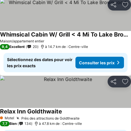
Partager
Aj
Whimsical Cabin W/ Grill < 4 Mi To Lake Brownwood!
Maison/appartement entier
9,4
Excellent
20
à 14.7 km de : Centre-ville
Sélectionnez des dates pour voir
Consulter les prix
les prix exacts
Partager
Aj
Relax Inn Goldthwaite
Motel
Près des attractions de Goldthwaite
1 Étoiles
7,7
Bien
134
à 47.8 km de : Centre-ville