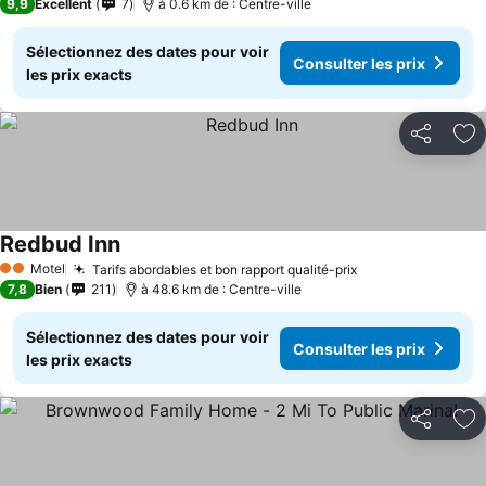
9,9
Excellent
7
à 0.6 km de : Centre-ville
Sélectionnez des dates pour voir
Consulter les prix
les prix exacts
Partager
Aj
Redbud Inn
Motel
Tarifs abordables et bon rapport qualité-prix
2 Étoiles
7,8
Bien
211
à 48.6 km de : Centre-ville
Sélectionnez des dates pour voir
Consulter les prix
les prix exacts
Partager
Aj