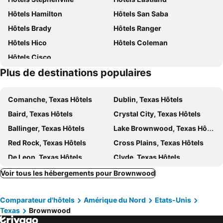
Hôtels Hamilton
Hôtels San Saba
Hôtels Brady
Hôtels Ranger
Hôtels Hico
Hôtels Coleman
Hôtels Cisco
Plus de destinations populaires
Comanche, Texas Hôtels
Dublin, Texas Hôtels
Baird, Texas Hôtels
Crystal City, Texas Hôtels
Ballinger, Texas Hôtels
Lake Brownwood, Texas Hôtels
Red Rock, Texas Hôtels
Cross Plains, Texas Hôtels
De Leon, Texas Hôtels
Clyde, Texas Hôtels
Rhome, Texas Hôtels
McLean, Texas Hôtels
Voir tous les hébergements pour Brownwood
Northlake, Texas Hôtels
D'Hanis, Texas Hôtels
Comparateur d'hôtels
Amérique du Nord
Etats-Unis
Larue, Texas Hôtels
Hebbronville, Texas Hôtels
Texas
Brownwood
Friona, Texas Hôtels
Yorktown, Texas Hôtels