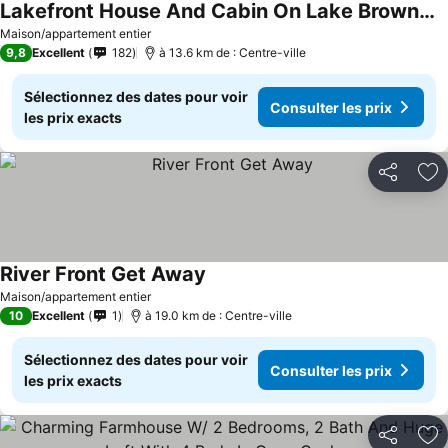
Lakefront House And Cabin On Lake Brownwood In Cason Cove
Maison/appartement entier
9,8
Excellent
182
à 13.6 km de : Centre-ville
Sélectionnez des dates pour voir
Consulter les prix
les prix exacts
Partager
Aj
River Front Get Away
Maison/appartement entier
10
Excellent
1
à 19.0 km de : Centre-ville
Sélectionnez des dates pour voir
Consulter les prix
les prix exacts
Partager
Aj