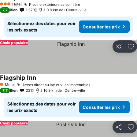
Hôtel
Piscine extérieure saisonnière
3 Étoiles
7,7
Bien
1 373
à 0.9 km de : Centre-ville
Sélectionnez des dates pour voir
Consulter les prix
les prix exacts
Choix populaire
Partager
Aj
Flagship Inn
Motel
Accès direct au lac et vues imprenables
1 Étoiles
7,7
Bien
321
à 16.8 km de : Centre-ville
Sélectionnez des dates pour voir
Consulter les prix
les prix exacts
Choix populaire
Partager
Aj