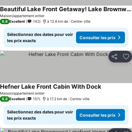
Beautiful Lake Front Getaway! Lake Brownwood
Maison/appartement entier
9,8
Excellent
142
à 13.6 km de : Centre-ville
Sélectionnez des dates pour voir
Consulter les prix
les prix exacts
Partager
Aj
Hefner Lake Front Cabin With Dock
Maison/appartement entier
9,8
Excellent
157
à 17.2 km de : Centre-ville
Sélectionnez des dates pour voir
Consulter les prix
les prix exacts