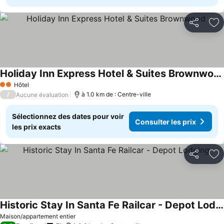
Partager
Aj
Holiday Inn Express Hotel & Suites Brownwood
Hôtel
2 Étoiles
/
à 1.0 km de : Centre-ville
Aucune évaluation
Sélectionnez des dates pour voir
Consulter les prix
les prix exacts
Partager
Aj
Historic Stay In Santa Fe Railcar - Depot Lodging
Maison/appartement entier