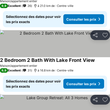
Maison/appartement entier
9,9
Excellent
26
à 21.0 km de : Centre-ville
Sélectionnez des dates pour voir
Consulter les prix
les prix exacts
Partager
Aj
2 Bedroom 2 Bath With Lake Front View
Maison/appartement entier
9,9
Excellent
31
à 16.8 km de : Centre-ville
Sélectionnez des dates pour voir
Consulter les prix
les prix exacts
Partager
Aj