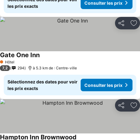
Consulter les prix
les prix exacts
Partager
Aj
Gate One Inn
Hôtel
1 Étoiles
7,2
294
à 5.3 km de : Centre-ville
Sélectionnez des dates pour voir
Consulter les prix
les prix exacts
Partager
Aj
Hampton Inn Brownwood