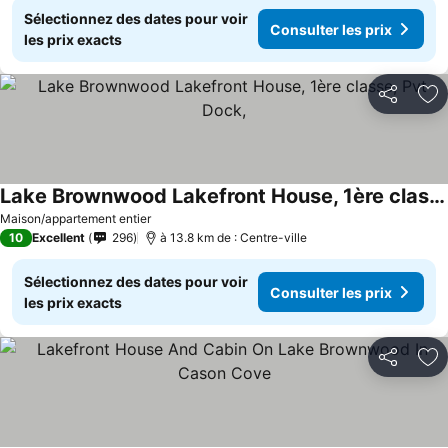
Sélectionnez des dates pour voir
Consulter les prix
les prix exacts
Partager
Aj
Lake Brownwood Lakefront House, 1ère classe, Pvt Dock,
Maison/appartement entier
10
Excellent
296
à 13.8 km de : Centre-ville
Sélectionnez des dates pour voir
Consulter les prix
les prix exacts
Partager
Aj