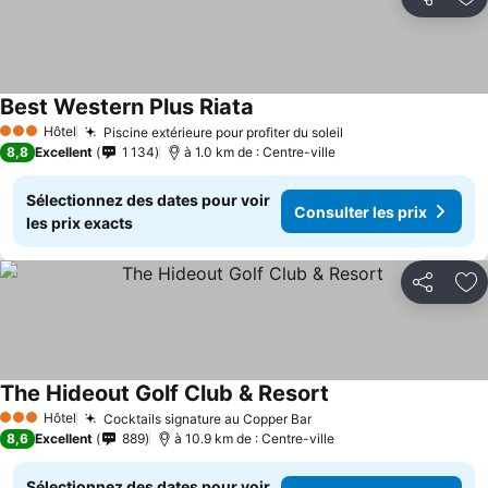
Partager
Aj
Best Western Plus Riata
Hôtel
Piscine extérieure pour profiter du soleil
3 Étoiles
8,8
Excellent
1 134
à 1.0 km de : Centre-ville
Sélectionnez des dates pour voir
Consulter les prix
les prix exacts
Partager
Aj
The Hideout Golf Club & Resort
Hôtel
Cocktails signature au Copper Bar
3 Étoiles
8,6
Excellent
889
à 10.9 km de : Centre-ville
Sélectionnez des dates pour voir