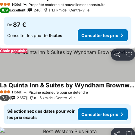
Hôtel
Propriété moderne et nouvellement construite
3 Étoiles
8,9
Excellent
246
à 1.1 km de : Centre-ville
87 €
De
Consulter les prix de
9 sites
Consulter les prix
Choix populaire
Partager
Aj
La Quinta Inn & Suites by Wyndham Brownwood
Hôtel
Piscine extérieure pour se détendre
3 Étoiles
7,2
2 657
à 1.6 km de : Centre-ville
Sélectionnez des dates pour voir
Consulter les prix
les prix exacts