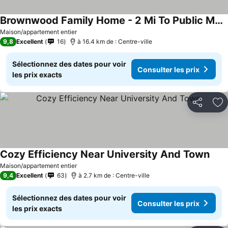
Brownwood Family Home - 2 Mi To Public Marina!
Maison/appartement entier
9,8
Excellent
16
à 16.4 km de : Centre-ville
Sélectionnez des dates pour voir
Consulter les prix
les prix exacts
Partager
Aj
Cozy Efficiency Near University And Town
Maison/appartement entier
9,4
Excellent
63
à 2.7 km de : Centre-ville
Sélectionnez des dates pour voir
Consulter les prix
les prix exacts